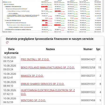
- zawartość (bilans, rachunek wyników porównawczy/kalkulacyjny),
- zidentyfikowane błędy/ostrzeżenia w sprawozdaniach,
- dynamikę zmiany poszczególnych pozycji rok do roku.
Ostatnio przeglądane Sprawozdania Finansowe w naszym serwisie:
Data
Nazwa
Numer
Spr.
wykonania
10.08.2026
PRO INSTALL SP. Z O.O.
0000941427
3
09:15:54
10.08.2026
BEKO POLAND MANUFACTURING SP. Z O.O.
0000023258
15
09:03:24
10.08.2026
MAASCK SP. Z O.O.
0001002721
2
08:52:41
10.08.2026
ERBUD SHARED SERVICES SP. Z O.O.
0000291557
8
08:44:10
10.08.2026
HURTOWNIA ELEKTRYCZNA ELEKTRON SP. Z
0000891022
4
07:42:13
O.O.
10.08.2026
WINTORO SP. Z O.O.
0000937458
5
06:52:59