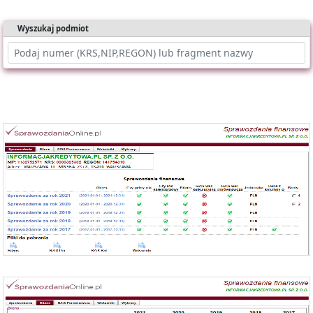
Wyszukaj podmiot
Oferujemy dostęp online do bazy składającej się z ponad 1 mln
sprawozdań dla ponad 400 tys. podmiotów KRS.
Nasz raport zawiera:
- identyfikację podmiotu,
- bilanse i rachunki wyników,
- wyliczone wskaźniki (tabela i wykresy).
Możesz importować dane bezpośrednio do Excela.
Każde sprawozdanie uwzględnia:
- okres którego dotyczy,