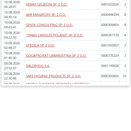
10.08.2026
VEMAT SZCZECIN SP. Z O.O.
0001022026
2
06:28:01
10.08.2026
ARR MINIATURY SP. Z O.O.
0000498294
8
04:45:14
10.08.2026
SENSE CONSULTING SP. Z O.O.
0000309859
8
04:43:41
10.08.2026
"SPAAS CANDLES POLAND" SP. Z O.O.
0000267129
8
04:22:50
10.08.2026
SPEDICA SP. Z O.O.
0001050957
2
02:48:21
10.08.2026
GOGAPROJEKT URBANISTYKA SP. Z O.O.
0000735224
7
01:45:00
09.08.2026
DALDEHOG S.A.
0001199928
2
23:52:07
09.08.2026
SAFE HYGIENE PRODUCTS SP. Z O.O.
0000393802
10
22:30:46
09.08.2026
UNIJNA FUNDACJA WSPARCIA I ROZWOJU
0000288026
9
22:29:21
"POLSKA, UNIA, ŚWIAT"
09.08.2026
MEDELLA S.A.
0000299308
8
21:33:03
09.08.2026
MONDO FRUTTA SP. Z O.O.
0001096574
2
21:02:21
09.08.2026
AGRO-SERWIS DS SPÓŁKA Z OGRANICZONĄ
0000626662
8
20:05:21
ODPOWIEDZIALNOŚCIĄ SP.K.
09.08.2026
PÖTTINGER POLSKA SP. Z O.O.
0000863589
5
20:00:52