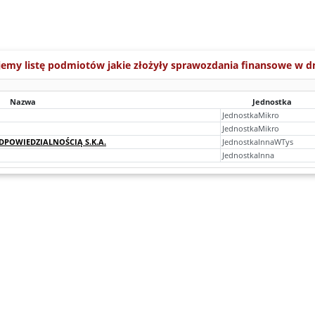
jemy listę podmiotów jakie złożyły sprawozdania finansowe w d
Nazwa
Jednostka
JednostkaMikro
JednostkaMikro
POWIEDZIALNOŚCIĄ S.K.A.
JednostkaInnaWTys
JednostkaInna