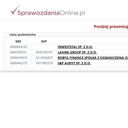
Poniżej prezentu
Lista podmiotów
KRS
NIP
0000654163
INWESTSTAL SP. Z O.O.
0000700551
9542783701
LAIVRA GROUP SP. Z O.O.
0000479918
5213656827
ROBYG FINANCE SPÓŁKA Z OGRANICZONĄ OD
0000442375
7471892579
S&P AUDYT SP. Z O.O.