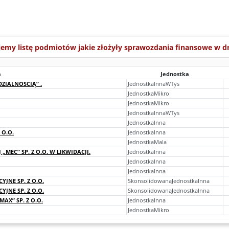
jemy listę podmiotów jakie złożyły sprawozdania finansowe w d
a
Jednostka
ZIALNOSCIĄ” .
JednostkaInnaWTys
JednostkaMikro
JednostkaMikro
JednostkaInnaWTys
JednostkaInna
 O.O.
JednostkaInna
JednostkaMala
„MEC” SP. Z O.O. W LIKWIDACJI.
JednostkaInna
JednostkaInna
JednostkaInna
NE SP. Z O.O.
SkonsolidowanaJednostkaInna
NE SP. Z O.O.
SkonsolidowanaJednostkaInna
X” SP. Z O.O.
JednostkaInna
JednostkaMikro