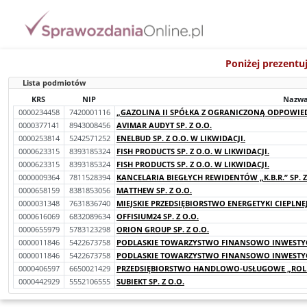
Poniżej prezentu
Lista podmiotów
KRS
NIP
Nazw
0000234458
7420001116
„GAZOLINA II SPÓŁKA Z OGRANICZONĄ ODPOWIED
0000377141
8943008456
AVIMAR AUDYT SP. Z O.O.
0000253814
5242571252
ENELBUD SP. Z O.O. W LIKWIDACJI.
0000623315
8393185324
FISH PRODUCTS SP. Z O.O. W LIKWIDACJI.
0000623315
8393185324
FISH PRODUCTS SP. Z O.O. W LIKWIDACJI.
0000009364
7811528394
KANCELARIA BIEGŁYCH REWIDENTÓW „K.B.R.” SP. Z
0000658159
8381853056
MATTHEW SP. Z O.O.
0000031348
7631836740
MIEJSKIE PRZEDSIĘBIORSTWO ENERGETYKI CIEPLNEJ 
0000616069
6832089634
OFFISIUM24 SP. Z O.O.
0000655979
5783123298
ORION GROUP SP. Z O.O.
0000011846
5422673758
PODLASKIE TOWARZYSTWO FINANSOWO INWESTYCYJ
0000011846
5422673758
PODLASKIE TOWARZYSTWO FINANSOWO INWESTYCYJ
0000406597
6650021429
PRZEDSIĘBIORSTWO HANDLOWO-USŁUGOWE „ROLMA
0000442929
5552106555
SUBIEKT SP. Z O.O.