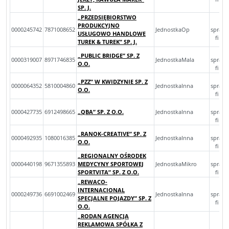
SP. J.
„PRZEDSIĘBIORSTWO
Ro
PRODUKCYJNO
0000245742
7871008652
JednostkaOp
spraw
USŁUGOWO HANDLOWE
fina
TUREK & TUREK” SP. J.
Ro
„PUBLIC BRIDGE” SP. Z
0000319007
8971746835
JednostkaMala
spraw
O.O.
fina
Ro
„PZZ” W KWIDZYNIE SP. Z
0000064352
5810004860
JednostkaInna
spraw
O.O.
fina
Ro
0000427735
6912498665
„QBA” SP. Z O.O.
JednostkaInna
spraw
fina
Ro
„RANOK-CREATIVE” SP. Z
0000492935
1080016385
JednostkaInna
spraw
O.O.
fina
„REGIONALNY OŚRODEK
Ro
0000440198
9671355893
MEDYCYNY SPORTOWEJ
JednostkaMikro
spraw
SPORTVITA” SP. Z O.O.
fina
„REWACO-
Ro
INTERNACIONAL
0000249736
6691002469
JednostkaInna
spraw
SPECJALNE POJAZDY” SP. Z
fina
O.O.
„RODAN AGENCJA
REKLAMOWA SPÓŁKA Z
Ro