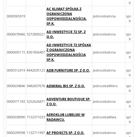
fina
AC KLIMAT SPÓŁKA Z
Ro
OGRANICZONĄ
0000565919
JednostkaInna
spraw
ODPOWIEDZIALNOŚCIĄ,
fina
SP.K.
Ro
AD INWESTYCJE 72 SP. Z
0000678466
5272809221
JednostkaInna
spraw
O.O.
fina
AD INWESTYCJE 72 SPÓŁKA
Ro
Z OGRANICZONĄ
0000695115
8361856407
JednostkaInna
spraw
ODPOWIEDZIALNOŚCIĄ
fina
SP.K.
Ro
0000312419
8442035123
ADB FURNITURE SP. Z O.O.
JednostkaInna
spraw
fina
Ro
0000634846
9482607678
ADMIRAŁ BIS SP. Z O.O.
JednostkaMikro
spraw
fina
Ro
ADVENTURE BOUTIQUE SP.
0000571183
5252626871
JednostkaInna
spraw
Z O.O.
fina
Ro
AEROKLUB LUBELSKI W
0000038990
7132371033
JednostkaMala
spraw
RADAWCU.
fina
Ro
0000299598
1132711997
AF PROJECTS SP. Z O.O.
JednostkaInna
spraw