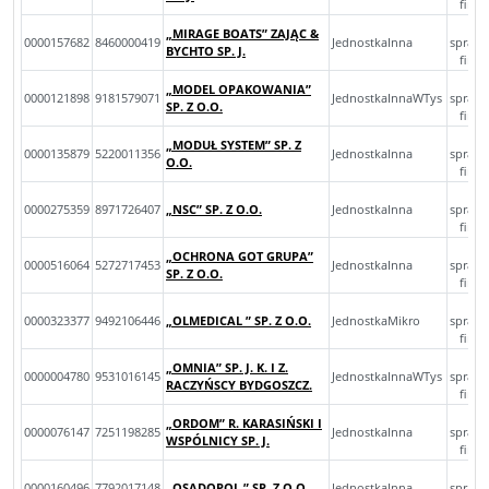
fina
Ro
„MIRAGE BOATS” ZAJĄC &
0000157682
8460000419
JednostkaInna
spraw
BYCHTO SP. J.
fina
Ro
„MODEL OPAKOWANIA”
0000121898
9181579071
JednostkaInnaWTys
spraw
SP. Z O.O.
fina
Ro
„MODUŁ SYSTEM” SP. Z
0000135879
5220011356
JednostkaInna
spraw
O.O.
fina
Ro
0000275359
8971726407
„NSC” SP. Z O.O.
JednostkaInna
spraw
fina
Ro
„OCHRONA GOT GRUPA”
0000516064
5272717453
JednostkaInna
spraw
SP. Z O.O.
fina
Ro
0000323377
9492106446
„OLMEDICAL ” SP. Z O.O.
JednostkaMikro
spraw
fina
Ro
„OMNIA” SP. J. K. I Z.
0000004780
9531016145
JednostkaInnaWTys
spraw
RACZYŃSCY BYDGOSZCZ.
fina
Ro
„ORDOM” R. KARASIŃSKI I
0000076147
7251198285
JednostkaInna
spraw
WSPÓLNICY SP. J.
fina
Ro
0000160496
7792017148
„OSADOPOL ” SP. Z O.O.
JednostkaInna
spraw