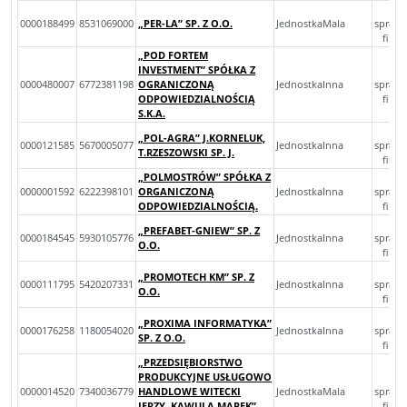
Ro
0000188499
8531069000
„PER-LA” SP. Z O.O.
JednostkaMala
spraw
fina
„POD FORTEM
INVESTMENT” SPÓŁKA Z
Ro
0000480007
6772381198
OGRANICZONĄ
JednostkaInna
spraw
ODPOWIEDZIALNOŚCIĄ
fina
S.K.A.
Ro
„POL-AGRA” J.KORNELUK,
0000121585
5670005077
JednostkaInna
spraw
T.RZESZOWSKI SP. J.
fina
„POLMOSTRÓW” SPÓŁKA Z
Ro
0000001592
6222398101
ORGANICZONĄ
JednostkaInna
spraw
ODPOWIEDZIALNOŚCIĄ.
fina
Ro
„PREFABET-GNIEW” SP. Z
0000184545
5930105776
JednostkaInna
spraw
O.O.
fina
Ro
„PROMOTECH KM” SP. Z
0000111795
5420207331
JednostkaInna
spraw
O.O.
fina
Ro
„PROXIMA INFORMATYKA”
0000176258
1180054020
JednostkaInna
spraw
SP. Z O.O.
fina
„PRZEDSIĘBIORSTWO
PRODUKCYJNE USŁUGOWO
Ro
0000014520
7340036779
HANDLOWE WITECKI
JednostkaMala
spraw
JERZY, KAWULA MAREK”
fina