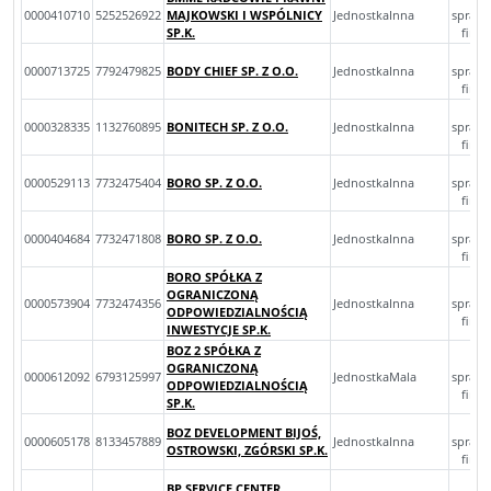
0000410710
5252526922
MAJKOWSKI I WSPÓLNICY
JednostkaInna
spraw
SP.K.
fina
Ro
0000713725
7792479825
BODY CHIEF SP. Z O.O.
JednostkaInna
spraw
fina
Ro
0000328335
1132760895
BONITECH SP. Z O.O.
JednostkaInna
spraw
fina
Ro
0000529113
7732475404
BORO SP. Z O.O.
JednostkaInna
spraw
fina
Ro
0000404684
7732471808
BORO SP. Z O.O.
JednostkaInna
spraw
fina
BORO SPÓŁKA Z
Ro
OGRANICZONĄ
0000573904
7732474356
JednostkaInna
spraw
ODPOWIEDZIALNOŚCIĄ
fina
INWESTYCJE SP.K.
BOZ 2 SPÓŁKA Z
Ro
OGRANICZONĄ
0000612092
6793125997
JednostkaMala
spraw
ODPOWIEDZIALNOŚCIĄ
fina
SP.K.
Ro
BOZ DEVELOPMENT BIJOŚ,
0000605178
8133457889
JednostkaInna
spraw
OSTROWSKI, ZGÓRSKI SP.K.
fina
Ro
BP SERVICE CENTER