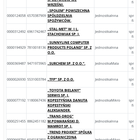
fina
WRZEŚNI.
„SPOŁEM” POWSZECHNA
Ro
0000124058
6570387909
SPÓŁDZIELNIA
JednostkaInna
spraw
SPOŻYWCÓW.
fina
Ro
„STAL-MET” W. I L.
0000312492
6961742467
JednostkaInna
spraw
STACHOWIAK SP. J.
fina
„SUNNYLINE COMPUTER
Ro
0000194929
7810018136
PRODUCTS POLAND” SP. Z
JednostkaInna
spraw
O.O.
fina
Ro
0000369487
9471973965
„SURCHEM SP. Z O.O.”.
JednostkaMala
spraw
fina
Ro
0000026930
5531003784
„TFP” SP. Z O.O.
JednostkaInna
spraw
fina
„TOYOTA BIELANY”
SERWIS SP. J.
Ro
0000077192
1180067436
KOPESTYŃSKA DANUTA
JednostkaMikro
spraw
KOPESTYŃSKI
fina
ALEKSANDER.
„TRANS-DROG”
Ro
0000251455
8862451182
M.POMARAŃSKI,D.
JednostkaInna
spraw
MAMROT SP. J.
fina
„TREND PROJEKT” SPÓŁKA
Ro
Z OGRANICZONĄ
0000669794
6040182855
JednostkaMikro
spraw