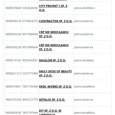
CITY PROJEKT 1 SP. Z
0000570668
5252626434
JednostkaMikro
O.O.
0000036218
6770024270
CONTRACTOR SP. Z O.O.
JednostkaInna
CRP WE WROCŁAWIU
0000550228
8971806649
JednostkaInna
SP. Z O.O.
CRP WE WROCŁAWIU
0000550228
8971806649
JednostkaInna
SP. Z O.O.
0000519142
9532643281
DAIGLOB SP. Z O.O.
JednostkaMala
DAILY DOSE OF BEAUTY
0000621313
5272771889
JednostkaInna
SP. Z O.O.
0000574451
7831730408
DESK. WORKS SP. Z O.O.
JednostkaMikro
0000725259
8943127770
DETALIO SP. Z O.O.
JednostkaInna
DIT SP. Z O.O. W
0000493530
7831707444
JednostkaMikro
LIKWIDACJI.