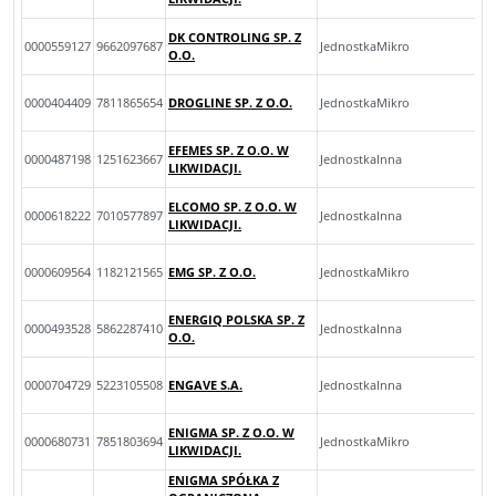
DK CONTROLING SP. Z
0000559127
9662097687
JednostkaMikro
O.O.
0000404409
7811865654
DROGLINE SP. Z O.O.
JednostkaMikro
EFEMES SP. Z O.O. W
0000487198
1251623667
JednostkaInna
LIKWIDACJI.
ELCOMO SP. Z O.O. W
0000618222
7010577897
JednostkaInna
LIKWIDACJI.
0000609564
1182121565
EMG SP. Z O.O.
JednostkaMikro
ENERGIQ POLSKA SP. Z
0000493528
5862287410
JednostkaInna
O.O.
0000704729
5223105508
ENGAVE S.A.
JednostkaInna
ENIGMA SP. Z O.O. W
0000680731
7851803694
JednostkaMikro
LIKWIDACJI.
ENIGMA SPÓŁKA Z