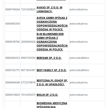
AVASO SP. Z O.O. W
0000744504
7231635825
JednostkaInna
LIKWIDACJI.
AVEVA GMBH SPÓŁKA Z
OGRANICZONĄ
0000493359
JednostkaInna
ODPOWIEDZIALNOŚCIĄ
ODDZIAŁ W POLSCE.
B+M BLUMENBECKER
GMBH SPÓŁKA Z
0000538706
2050004426
OGRANICZONĄ
JednostkaInna
ODPOWIEDZIALNOŚCIĄ
ODDZIAŁ W POLSCE.
0000469253
8992745930
BERFAMI SP. Z O.O.
JednostkaMikro
0000726775
8971854387
BEST FAMILY SP. Z O.O.
JednostkaMikro
BESTCENA.PL ESHOP SP.
0000464548
6772379876
JednostkaInna
Z O.O. W UPADŁOŚCI.
0000410820
7010335473
BIELIK SP. Z O.O.
JednostkaInna
BIOMEDIKA MEDYCZNA
SPÓŁDZIELNIA