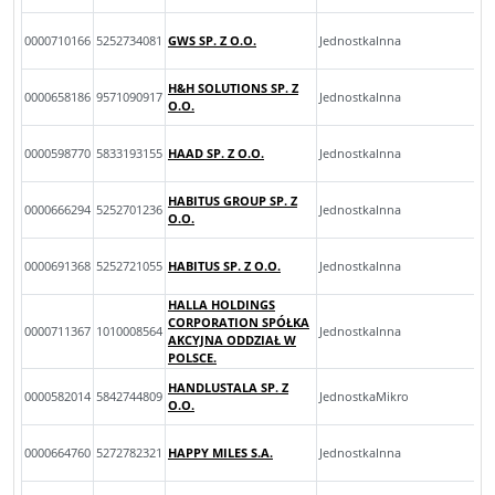
0000710166
5252734081
GWS SP. Z O.O.
JednostkaInna
H&H SOLUTIONS SP. Z
0000658186
9571090917
JednostkaInna
O.O.
0000598770
5833193155
HAAD SP. Z O.O.
JednostkaInna
HABITUS GROUP SP. Z
0000666294
5252701236
JednostkaInna
O.O.
0000691368
5252721055
HABITUS SP. Z O.O.
JednostkaInna
HALLA HOLDINGS
CORPORATION SPÓŁKA
0000711367
1010008564
JednostkaInna
AKCYJNA ODDZIAŁ W
POLSCE.
HANDLUSTALA SP. Z
0000582014
5842744809
JednostkaMikro
O.O.
0000664760
5272782321
HAPPY MILES S.A.
JednostkaInna