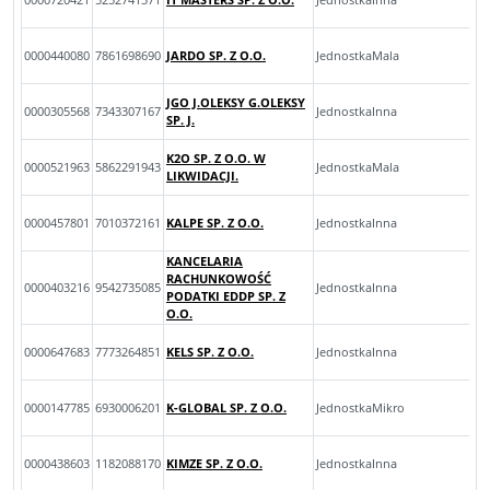
0000440080
7861698690
JARDO SP. Z O.O.
JednostkaMala
JGO J.OLEKSY G.OLEKSY
0000305568
7343307167
JednostkaInna
SP. J.
K2O SP. Z O.O. W
0000521963
5862291943
JednostkaMala
LIKWIDACJI.
0000457801
7010372161
KALPE SP. Z O.O.
JednostkaInna
KANCELARIA
RACHUNKOWOŚĆ
0000403216
9542735085
JednostkaInna
PODATKI EDDP SP. Z
O.O.
0000647683
7773264851
KELS SP. Z O.O.
JednostkaInna
0000147785
6930006201
K-GLOBAL SP. Z O.O.
JednostkaMikro
0000438603
1182088170
KIMZE SP. Z O.O.
JednostkaInna