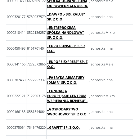
0000211460
6692369172
SPÓŁKA OGRANICZONĄ
JednostkaMala
ODPOWIEDZIALNOŚCIĄ.
„DAWPOL-BIS. KALUS”
0000320177
5730237579
JednostkaInna
SP. Z O.O.
„ENTREPROXIMA
0000218414
8522136257
SPÓŁKA HANDLOWA”
JednostkaMikro
SP. Z O.O.
„EURO CONSULT” SP. Z
0000450498
8161701404
JednostkaInna
O.O.
„EUROPE EXPRESS” SP. Z
0000141166
7272572866
JednostkaMala
O.O.
„FABRYKA ARMATURY
0000307460
7772252337
JednostkaInna
IDMAR” SP. Z O.O.
„FUNDACJA
0000222121
7122903178
EUROPEJSKIE CENTRUM
JednostkaMikro
WSPIERANIA BIZNESU” .
„GOSPODARSTWO
0000166135
8581544064
JednostkaInna
SWOCHOWO” SP. Z O.O.
0000375054
7343476220
„GRAFIT” SP. Z O.O.
JednostkaInna