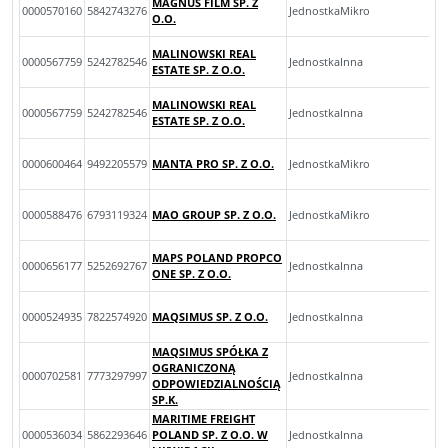
MAGNUS FILM SP. Z
0000570160
5842743276
JednostkaMikro
O.O.
MALINOWSKI REAL
0000567759
5242782546
JednostkaInna
ESTATE SP. Z O.O.
MALINOWSKI REAL
0000567759
5242782546
JednostkaInna
ESTATE SP. Z O.O.
0000600464
9492205579
MANTA PRO SP. Z O.O.
JednostkaMikro
0000588476
6793119324
MAO GROUP SP. Z O.O.
JednostkaMikro
MAPS POLAND PROPCO
0000656177
5252692767
JednostkaInna
ONE SP. Z O.O.
0000524935
7822574920
MAQSIMUS SP. Z O.O.
JednostkaInna
MAQSIMUS SPÓŁKA Z
OGRANICZONĄ
0000702581
7773297997
JednostkaInna
ODPOWIEDZIALNOŚCIĄ
SP.K.
MARITIME FREIGHT
0000536034
5862293646
POLAND SP. Z O.O. W
JednostkaInna