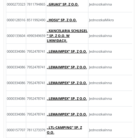
0000273323
7811794865
„GRUAS” SP. Z O.O.
JednostkaInna
0000128316
8511992490
„HOSU” SP. Z O.O.
JednostkaMikro
„KANCELARIA SCHLEGEL
0000133604
4990349659
” SP. Z O.O. W
JednostkaInna
LIKWIDACJI.
0000334086
7952478741
„LEMAIMPEX” SP. Z O.O.
JednostkaInna
0000334086
7952478741
„LEMAIMPEX” SP. Z O.O.
JednostkaInna
0000334086
7952478741
„LEMAIMPEX” SP. Z O.O.
JednostkaInna
0000334086
7952478741
„LEMAIMPEX” SP. Z O.O.
JednostkaInna
0000334086
7952478741
„LEMAIMPEX” SP. Z O.O.
JednostkaInna
„LTL-CAMPING” SP. Z
0000157707
7811273379
JednostkaInna
O.O.