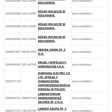
0000295068
6422109981
JednostkaMikro
RZUCHOWIE.
KÓŁKO ROLNICZE W
0000295068
6422109981
JednostkaMikro
RZUCHOWIE.
KÓŁKO ROLNICZE W
0000295068
6422109981
JednostkaMikro
RZUCHOWIE.
KÓŁKO ROLNICZE W
0000295068
6422109981
JednostkaMikro
RZUCHOWIE.
KRAINA OKIEN SP. Z
0000667881
8992812856
JednostkaMala
O.O.
KRUŻA I WSPÓLNICY.
0000486908
5851467692
JednostkaMala
ADWOKACKA S.K.A.
KUMYANG ELECTRIC CO.
LTD. SPÓŁKA Z
0000677144
OGRANICZONĄ
JednostkaMikro
ODPOWIEDZIALNOŚCIĄ
ODDZIAŁ W POLSCE.
LABORATORIUM
0000002752
8980015344
ENERGOMONTAŻ
JednostkaMala
ZACHÓD SP. Z O.O.
LAREDO GRUPA SP. Z
0000757375
5361937587
JednostkaMikro