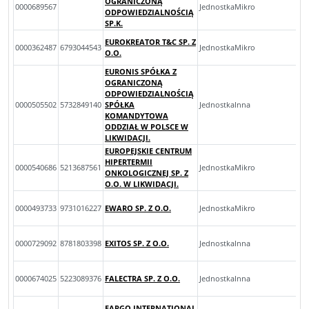
OGRANICZONĄ
0000689567
JednostkaMikro
ODPOWIEDZIALNOŚCIĄ
SP.K.
EUROKREATOR T&C SP. Z
0000362487
6793044543
JednostkaMikro
O.O.
EURONIS SPÓŁKA Z
OGRANICZONĄ
ODPOWIEDZIALNOŚCIĄ
0000505502
5732849140
SPÓŁKA
JednostkaInna
KOMANDYTOWA
ODDZIAŁ W POLSCE W
LIKWIDACJI.
EUROPEJSKIE CENTRUM
HIPERTERMII
0000540686
5213687561
JednostkaMikro
ONKOLOGICZNEJ SP. Z
O.O. W LIKWIDACJI.
0000493733
9731016227
EWARO SP. Z O.O.
JednostkaMikro
0000729092
8781803398
EXITOS SP. Z O.O.
JednostkaInna
0000674025
5223089376
FALECTRA SP. Z O.O.
JednostkaInna
FARGO INTERNATIONAL