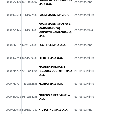
0000227420
8942818207
JednostkaInna
SP. Z O.O.
0000362514
7661977830
FAUSTMANN SP. Z O.O.
JednostkaMikro
FAUSTMANN SPÓŁKA Z
OGRANICZONĄ
0000654475
7661994283
JednostkaMala
ODPOWIEDZIALNOŚCIĄ
SP.K.
0000747197
6793173683
FCOFFICE SP. Z O.O.
JednostkaInna
0000667244
8751559031
FH BETI SP. Z O.O.
JednostkaMikro
FICADEX POLOGNE
0000043202
5210084106
JACQUES COLIBERT SP. Z
JednostkaMikro
O.O.
0000449721
1132862555
FLORAJ SP. Z O.O.
JednostkaMikro
FRIENDLY OFFICE SP. Z
0000450008
9512364253
JednostkaMikro
O.O.
0000729915
5291821789
FTLEASING SP. Z O.O.
JednostkaInna