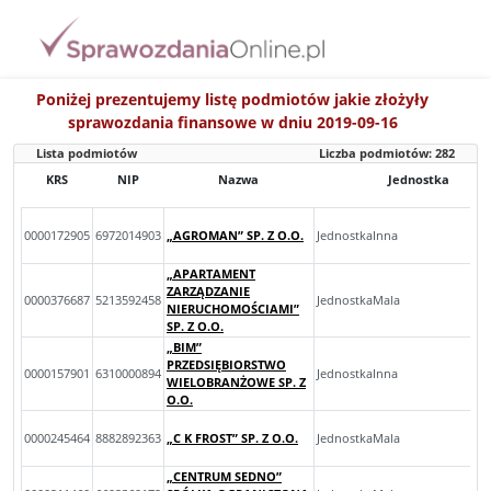
Poniżej prezentujemy listę podmiotów jakie złożyły
sprawozdania finansowe w dniu 2019-09-16
Lista podmiotów
Liczba podmiotów:
282
KRS
NIP
Nazwa
Jednostka
0000172905
6972014903
„AGROMAN” SP. Z O.O.
JednostkaInna
„APARTAMENT
ZARZĄDZANIE
0000376687
5213592458
JednostkaMala
NIERUCHOMOŚCIAMI”
SP. Z O.O.
„BIM”
PRZEDSIĘBIORSTWO
0000157901
6310000894
JednostkaInna
WIELOBRANŻOWE SP. Z
O.O.
0000245464
8882892363
„C K FROST” SP. Z O.O.
JednostkaMala
„CENTRUM SEDNO”