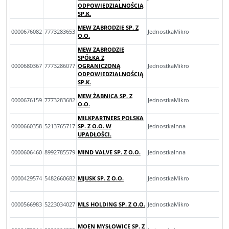
ODPOWIEDZIALNOŚCIĄ
SP.K.
MEW ZABRODZIE SP. Z
0000676082
7773283653
JednostkaMikro
O.O.
MEW ZABRODZIE
SPÓŁKA Z
0000680367
7773286077
OGRANICZONĄ
JednostkaMikro
ODPOWIEDZIALNOŚCIĄ
SP.K.
MEW ŻABNICA SP. Z
0000676159
7773283682
JednostkaMikro
O.O.
MILKPARTNERS POLSKA
0000660358
5213765717
SP. Z O.O. W
JednostkaInna
UPADŁOŚCI.
0000606460
8992785579
MIND VALVE SP. Z O.O.
JednostkaInna
0000429574
5482660682
MJUSK SP. Z O.O.
JednostkaMikro
0000566983
5223034027
MLS HOLDING SP. Z O.O.
JednostkaMikro
MOEN MYSŁOWICE SP. Z