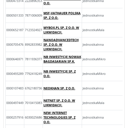
0000473314
2220896353
JednostkaInna
O.O.
MSF-VATHAUER POLSKA
0000501333
7871006009
JednostkaInna
SP. Z O.O.
MYBOX.PL SP. Z O.O. W
0000652187
7123324927
JednostkaMala
LIKWIDACJI.
NANOADVANCEDTECH
0000705476
8992833982
SP. Z O.O. W
JednostkaInna
LIKWIDACJI.
NB INWESTYCJE NOWAK
0000646971
7811936377
JednostkaMikro
BAGDASARIAN SP.K.
NB INWESTYCJE SP. Z
0000493289
7792418249
JednostkaMikro
O.O.
0000107483
6762180736
NEOKHAN SP. Z O.O.
JednostkaInna
NETNET SP. Z O.O. W
0000497449
7010415083
JednostkaMala
LIKWIDACJI.
NEW INTERNET
0000257916
6030025686
TECHNOLOGIES SP. Z
JednostkaInna
O.O.