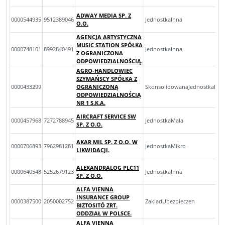
ADWAY MEDIA SP. Z
0000544935
9512389046
JednostkaInna
O.O.
AGENCJA ARTYSTYCZNA
MUSIC STATION SPÓŁKA
0000748101
8992840491
JednostkaInna
Z OGRANICZONA
ODPOWIEDZIALNOŚCIĄ.
AGRO-HANDLOWIEC
SZYMAŃSCY SPÓŁKA Z
0000433299
OGRANICZONĄ
SkonsolidowanaJednostkaInn
ODPOWIEDZIALNOŚCIĄ
NR 1 S.K.A.
AIRCRAFT SERVICE SW
0000457968
7272788945
JednostkaMala
SP. Z O.O.
AKAR MIL SP. Z O.O. W
0000706893
7962981281
JednostkaMikro
LIKWIDACJI.
ALEXANDRALOG PLC11
0000640548
5252679123
JednostkaInna
SP. Z O.O.
ALFA VIENNA
INSURANCE GROUP
0000387500
2050002752
ZakladUbezpieczen
BIZTOSITÓ ZRT.
ODDZIAŁ W POLSCE.
ALFA VIENNA