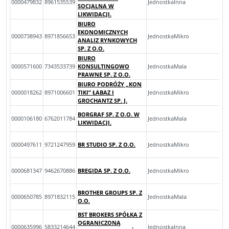
0000479832
8961535539
JednostkaInna
SOCJALNA W
LIKWIDACJI.
BIURO
EKONOMICZNYCH
0000738943
8971856653
JednostkaMikro
ANALIZ RYNKOWYCH
SP. Z O.O.
BIURO
0000571600
7343533739
KONSULTINGOWO
JednostkaMala
PRAWNE SP. Z O.O.
BIURO PODRÓŻY „KON
0000018262
8971006601
TIKI” ŁABAZ I
JednostkaMikro
GROCHANTZ SP. J.
BORGRAF SP. Z O.O. W
0000106180
6762011784
JednostkaMala
LIKWIDACJI.
0000497611
9721247959
BR STUDIO SP. Z O.O.
JednostkaMikro
0000681347
9462670886
BREGIDA SP. Z O.O.
JednostkaMikro
BROTHER GROUPS SP. Z
0000650785
8971832115
JednostkaMala
O.O.
BST BROKERS SPÓŁKA Z
OGRANICZONĄ
0000635996
5833214644
JednostkaInna