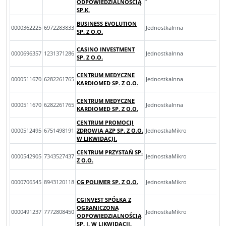
ODPOWIEDZIALNOŚCIĄ
SP.K.
BUSINESS EVOLUTION
0000362225
6972283833
JednostkaInna
SP. Z O.O.
CASINO INVESTMENT
0000696357
1231371286
JednostkaInna
SP. Z O.O.
CENTRUM MEDYCZNE
0000511670
6282261765
JednostkaInna
KARDIOMED SP. Z O.O.
CENTRUM MEDYCZNE
0000511670
6282261765
JednostkaInna
KARDIOMED SP. Z O.O.
CENTRUM PROMOCJI
0000512495
6751498191
ZDROWIA AZP SP. Z O.O.
JednostkaMikro
W LIKWIDACJI.
CENTRUM PRZYSTAŃ SP.
0000542905
7343527437
JednostkaMikro
Z O.O.
0000706545
8943120118
CG POLIMER SP. Z O.O.
JednostkaMikro
CGINVEST SPÓŁKA Z
OGRANICZONĄ
0000491237
7772808450
JednostkaMikro
ODPOWIEDZIALNOŚCIĄ
SP. J. W LIKWIDACJI.