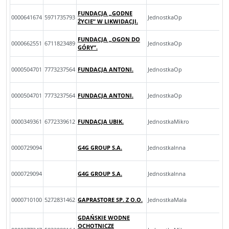
FUNDACJA „GODNE
0000641674
5971735793
JednostkaOp
ŻYCIE” W LIKWIDACJI.
FUNDACJA „OGON DO
0000662551
6711823489
JednostkaOp
GÓRY”.
0000504701
7773237564
FUNDACJA ANTONI.
JednostkaOp
0000504701
7773237564
FUNDACJA ANTONI.
JednostkaOp
0000349361
6772339612
FUNDACJA UBIK.
JednostkaMikro
0000729094
G4G GROUP S.A.
JednostkaInna
0000729094
G4G GROUP S.A.
JednostkaInna
0000710100
5272831462
GAPRASTORE SP. Z O.O.
JednostkaMala
GDAŃSKIE WODNE
OCHOTNICZE