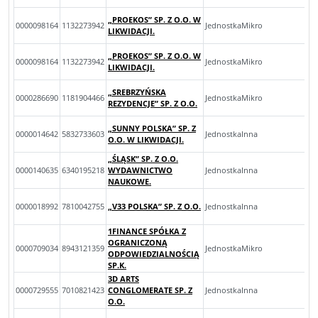
„PROEKOS” SP. Z O.O. W
0000098164
1132273942
JednostkaMikro
LIKWIDACJI.
„PROEKOS” SP. Z O.O. W
0000098164
1132273942
JednostkaMikro
LIKWIDACJI.
„SREBRZYŃSKA
0000286690
1181904466
JednostkaMikro
REZYDENCJE” SP. Z O.O.
„SUNNY POLSKA” SP. Z
0000014642
5832733603
JednostkaInna
O.O. W LIKWIDACJI.
„ŚLĄSK” SP. Z O.O.
0000140635
6340195218
WYDAWNICTWO
JednostkaInna
NAUKOWE.
0000018992
7810042755
„V33 POLSKA” SP. Z O.O.
JednostkaInna
1FINANCE SPÓŁKA Z
OGRANICZONĄ
0000709034
8943121359
JednostkaMikro
ODPOWIEDZIALNOŚCIĄ
SP.K.
3D ARTS
0000729555
7010821423
CONGLOMERATE SP. Z
JednostkaInna
O.O.