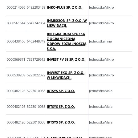
0000214086
5492203489
INKO-PLUS SP. Z O.O.
JednostkaMikro
INMISSION SP. Z O.O. W
0000561614
5842742064
JednostkaMikro
LIKWIDACJI.
INTEGRA DOM SPÓŁKA
Z OGRANICZONĄ
0000438166
6462448749
JednostkaInna
ODPOWIEDZIALNOŚCIĄ
S.K.A.
0000569871
7831729612
INVEST PV 38 SP. Z O.O.
JednostkaMikro
INWEST EKO SP. Z O.O.
0000539209
5223022372
JednostkaMikro
W LIKWIDACJI.
0000482126
5223010038
IRTSYS SP. Z O.O.
JednostkaMala
0000482126
5223010038
IRTSYS SP. Z O.O.
JednostkaMala
0000482126
5223010038
IRTSYS SP. Z O.O.
JednostkaMala
0000720421
5252741371
IT MASTERS SP. Z O.O.
JednostkaInna