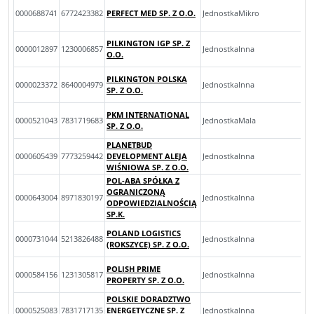
0000688741
6772423382
PERFECT MED SP. Z O.O.
JednostkaMikro
PILKINGTON IGP SP. Z
0000012897
1230006857
JednostkaInna
O.O.
PILKINGTON POLSKA
0000023372
8640004979
JednostkaInna
SP. Z O.O.
PKM INTERNATIONAL
0000521043
7831719683
JednostkaMala
SP. Z O.O.
PLANETBUD
0000605439
7773259442
DEVELOPMENT ALEJA
JednostkaInna
WIŚNIOWA SP. Z O.O.
POL-ABA SPÓŁKA Z
OGRANICZONĄ
0000643004
8971830197
JednostkaInna
ODPOWIEDZIALNOŚCIĄ
SP.K.
POLAND LOGISTICS
0000731044
5213826488
JednostkaInna
(ROKSZYCE) SP. Z O.O.
POLISH PRIME
0000584156
1231305817
JednostkaInna
PROPERTY SP. Z O.O.
POLSKIE DORADZTWO
0000525083
7831717135
ENERGETYCZNE SP. Z
JednostkaInna