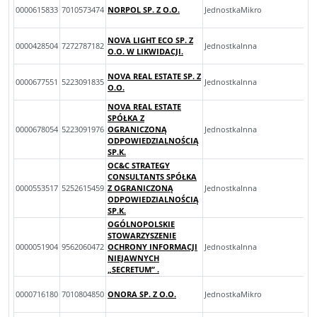
0000615833
7010573474
NORPOL SP. Z O.O.
JednostkaMikro
NOVA LIGHT ECO SP. Z
0000428504
7272787182
JednostkaInna
O.O. W LIKWIDACJI.
NOVA REAL ESTATE SP. Z
0000677551
5223091835
JednostkaInna
O.O.
NOVA REAL ESTATE
SPÓŁKA Z
0000678054
5223091976
OGRANICZONĄ
JednostkaInna
ODPOWIEDZIALNOŚCIĄ
SP.K.
OC&C STRATEGY
CONSULTANTS SPÓŁKA
0000553517
5252615459
Z OGRANICZONĄ
JednostkaInna
ODPOWIEDZIALNOŚCIĄ
SP.K.
OGÓLNOPOLSKIE
STOWARZYSZENIE
0000051904
9562060472
OCHRONY INFORMACJI
JednostkaInna
NIEJAWNYCH
„SECRETUM” .
0000716180
7010804850
ONORA SP. Z O.O.
JednostkaMikro