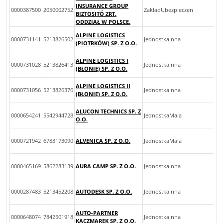
INSURANCE GROUP
0000387500
2050002752
ZakladUbezpieczen
BIZTOSITÓ ZRT.
ODDZIAŁ W POLSCE.
ALPINE LOGISTICS
0000731141
5213826502
JednostkaInna
(PIOTRKÓW) SP. Z O.O.
ALPINE LOGISTICS I
0000731028
5213826413
JednostkaInna
(BŁONIE) SP. Z O.O.
ALPINE LOGISTICS II
0000731056
5213826376
JednostkaInna
(BŁONIE) SP. Z O.O.
ALUCON TECHNICS SP. Z
0000654241
5542944728
JednostkaMala
O.O.
0000721942
6783173090
ALVENICA SP. Z O.O.
JednostkaMala
0000465169
5862283139
AURA CAMP SP. Z O.O.
JednostkaInna
0000287483
5213452208
AUTODESK SP. Z O.O.
JednostkaInna
AUTO-PARTNER
0000648074
7842501918
JednostkaInna
KACZMAREK SP. Z O.O.