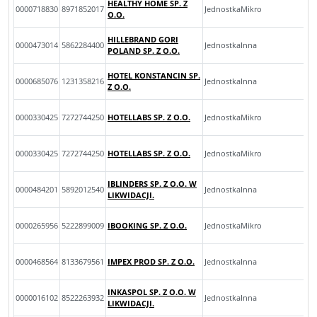
HEALTHY HOME SP. Z
0000718830
8971852017
JednostkaMikro
O.O.
HILLEBRAND GORI
0000473014
5862284400
JednostkaInna
POLAND SP. Z O.O.
HOTEL KONSTANCIN SP.
0000685076
1231358216
JednostkaInna
Z O.O.
0000330425
7272744250
HOTELLABS SP. Z O.O.
JednostkaMikro
0000330425
7272744250
HOTELLABS SP. Z O.O.
JednostkaMikro
IBLINDERS SP. Z O.O. W
0000484201
5892012540
JednostkaInna
LIKWIDACJI.
0000265956
5222899009
IBOOKING SP. Z O.O.
JednostkaMikro
0000468564
8133679561
IMPEX PROD SP. Z O.O.
JednostkaInna
INKASPOL SP. Z O.O. W
0000016102
8522263932
JednostkaInna
LIKWIDACJI.