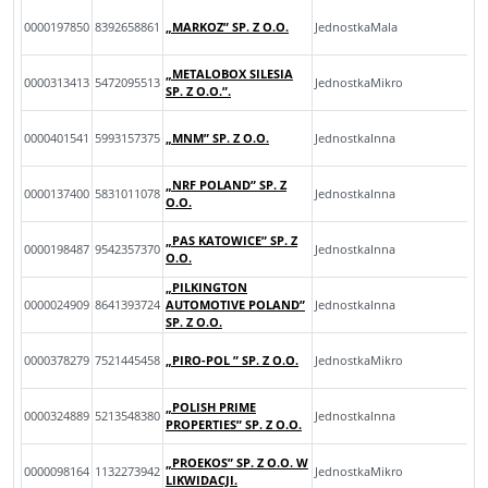
0000197850
8392658861
„MARKOZ” SP. Z O.O.
JednostkaMala
„METALOBOX SILESIA
0000313413
5472095513
JednostkaMikro
SP. Z O.O.”.
0000401541
5993157375
„MNM” SP. Z O.O.
JednostkaInna
„NRF POLAND” SP. Z
0000137400
5831011078
JednostkaInna
O.O.
„PAS KATOWICE” SP. Z
0000198487
9542357370
JednostkaInna
O.O.
„PILKINGTON
0000024909
8641393724
AUTOMOTIVE POLAND”
JednostkaInna
SP. Z O.O.
0000378279
7521445458
„PIRO-POL ” SP. Z O.O.
JednostkaMikro
„POLISH PRIME
0000324889
5213548380
JednostkaInna
PROPERTIES” SP. Z O.O.
„PROEKOS” SP. Z O.O. W
0000098164
1132273942
JednostkaMikro
LIKWIDACJI.