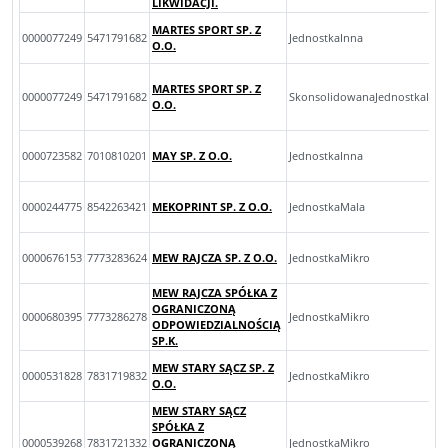
LIKWIDACJI.
MARTES SPORT SP. Z
0000077249
5471791682
JednostkaInna
O.O.
MARTES SPORT SP. Z
0000077249
5471791682
SkonsolidowanaJednostkaInn
O.O.
0000723582
7010810201
MAY SP. Z O.O.
JednostkaInna
0000244775
8542263421
MEKOPRINT SP. Z O.O.
JednostkaMala
0000676153
7773283624
MEW RAJCZA SP. Z O.O.
JednostkaMikro
MEW RAJCZA SPÓŁKA Z
OGRANICZONĄ
0000680395
7773286278
JednostkaMikro
ODPOWIEDZIALNOŚCIĄ
SP.K.
MEW STARY SĄCZ SP. Z
0000531828
7831719832
JednostkaMikro
O.O.
MEW STARY SĄCZ
SPÓŁKA Z
0000539268
7831721332
OGRANICZONĄ
JednostkaMikro