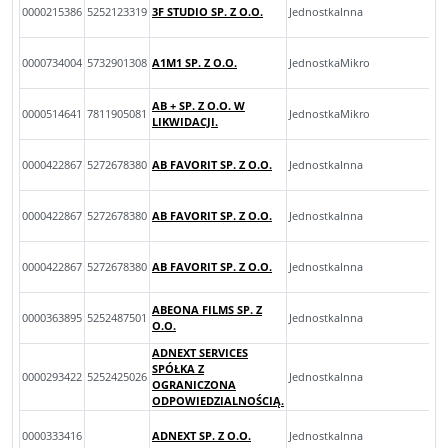
0000215386
5252123319
3F STUDIO SP. Z O.O.
JednostkaInna
0000734004
5732901308
A1M1 SP. Z O.O.
JednostkaMikro
AB + SP. Z O.O. W
0000514641
7811905081
JednostkaMikro
LIKWIDACJI.
0000422867
5272678380
AB FAVORIT SP. Z O.O.
JednostkaInna
0000422867
5272678380
AB FAVORIT SP. Z O.O.
JednostkaInna
0000422867
5272678380
AB FAVORIT SP. Z O.O.
JednostkaInna
ABEONA FILMS SP. Z
0000363895
5252487501
JednostkaInna
O.O.
ADNEXT SERVICES
SPÓŁKA Z
0000293422
5252425026
JednostkaInna
OGRANICZONA
ODPOWIEDZIALNOŚCIĄ.
0000333416
ADNEXT SP. Z O.O.
JednostkaInna