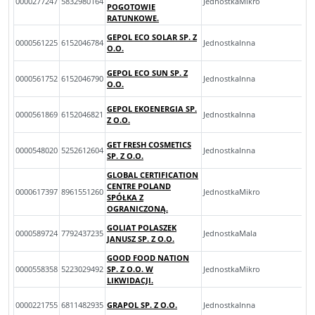
0000277247
5832980164
JednostkaMikro
POGOTOWIE
RATUNKOWE.
GEPOL ECO SOLAR SP. Z
0000561225
6152046784
JednostkaInna
O.O.
GEPOL ECO SUN SP. Z
0000561752
6152046790
JednostkaInna
O.O.
GEPOL EKOENERGIA SP.
0000561869
6152046821
JednostkaInna
Z O.O.
GET FRESH COSMETICS
0000548020
5252612604
JednostkaInna
SP. Z O.O.
GLOBAL CERTIFICATION
CENTRE POLAND
0000617397
8961551260
JednostkaMikro
SPÓŁKA Z
OGRANICZONĄ.
GOLIAT POLASZEK
0000589724
7792437235
JednostkaMala
JANUSZ SP. Z O.O.
GOOD FOOD NATION
0000558358
5223029492
SP. Z O.O. W
JednostkaMikro
LIKWIDACJI.
0000221755
6811482935
GRAPOL SP. Z O.O.
JednostkaInna