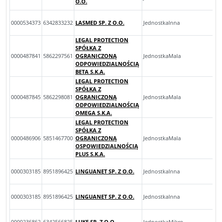
O.O.
0000534373
6342833232
LASMED SP. Z O.O.
JednostkaInna
LEGAL PROTECTION
SPÓŁKA Z
0000487841
5862297561
OGRANICZONĄ
JednostkaMala
ODPOWIEDZIALNOŚCIĄ
BETA S.K.A.
LEGAL PROTECTION
SPÓŁKA Z
0000487845
5862298081
OGRANICZONĄ
JednostkaMala
ODPOWIEDZIALNOŚCIĄ
OMEGA S.K.A.
LEGAL PROTECTION
SPÓŁKA Z
0000486906
5851467700
OGRANICZONĄ
JednostkaMala
OSPOWIEDZIALNOŚCIĄ
PLUS S.K.A.
0000303185
8951896425
LINGUANET SP. Z O.O.
JednostkaInna
0000303185
8951896425
LINGUANET SP. Z O.O.
JednostkaInna
0000236862
6342566825
LUKE SP. Z O.O.
JednostkaMikro