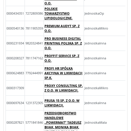
O.O.
POLSKIE
0000434351
7272809386
TOWARZYSTWO
JednostkaOp
LIPIDOLOGICZNE.
PREMIUM AUDYT SP. Z
0000540136
7811905359
JednostkaMikro
O.O.
PRO BUSINESS DIGITAL
0000231934
9820324841
PRINTING POLSKA SP. Z
JednostkaInna
O.O.
PROFFIT SERVICE SP. Z
0000208327
7811747162
JednostkaInna
O.O.
PROFI HR SPÓŁKA
0000624883
7792444991
AKCYJNA W LIKWIDACJI
JednostkaInna
SP.K.
PROXY CONSULTING SP.
0000317309
JednostkaMikro
Z O.O. W LIKWIDACJI.
PRUSA 15 SP. Z O.O. W
0000697634
1231372305
JednostkaInna
LIKWIDACJI.
PRZEDSIĘBIORSTWO
HANDLOWE
0000287821
5771841846
„POWERMAT” TADEUSZ
JednostkaMala
BIJAK, MONIKA BIJAK,