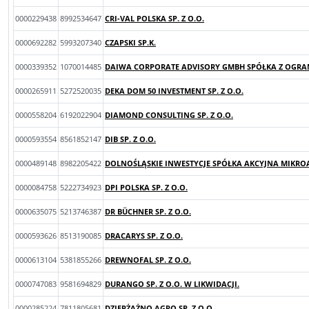
0000229438
8992534647
CRI-VAL POLSKA SP. Z O.O.
0000692282
5993207340
CZAPSKI SP.K.
0000339352
1070014485
DAIWA CORPORATE ADVISORY GMBH SPÓŁKA Z OGRA
0000265911
5272520035
DEKA DOM 50 INVESTMENT SP. Z O.O.
0000558204
6192022904
DIAMOND CONSULTING SP. Z O.O.
0000593554
8561852147
DIB SP. Z O.O.
0000489148
8982205422
DOLNOŚLĄSKIE INWESTYCJE SPÓŁKA AKCYJNA MIKROA
0000084758
5222734923
DPI POLSKA SP. Z O.O.
0000635075
5213746387
DR BÜCHNER SP. Z O.O.
0000593626
8513190085
DRACARYS SP. Z O.O.
0000613104
5381855266
DREWNOFAL SP. Z O.O.
0000747083
9581694829
DURANGO SP. Z O.O. W LIKWIDACJI.
0000285224
7811805681
DZIERŻĄŻNO AGRO SP. Z O.O.