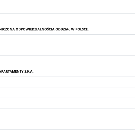
NICZONĄ ODPOWIEDZIALNOŚCIĄ ODDZIAŁ W POLSCE.
PARTAMENTY S.K.A.