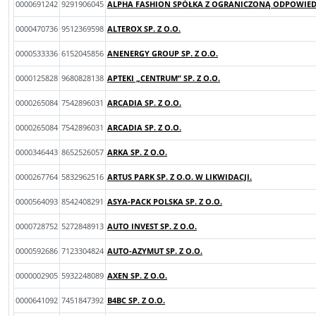
0000691242
9291906045
ALPHA FASHION SPÓŁKA Z OGRANICZONĄ ODPOWIEDZ
0000470736
9512369598
ALTEROX SP. Z O.O.
0000533336
6152045856
ANENERGY GROUP SP. Z O.O.
0000125828
9680828138
APTEKI „CENTRUM” SP. Z O.O.
0000265084
7542896031
ARCADIA SP. Z O.O.
0000265084
7542896031
ARCADIA SP. Z O.O.
0000346443
8652526057
ARKA SP. Z O.O.
0000267764
5832962516
ARTUS PARK SP. Z O.O. W LIKWIDACJI.
0000564093
8542408291
ASYA-PACK POLSKA SP. Z O.O.
0000728752
5272848913
AUTO INVEST SP. Z O.O.
0000592686
7123304824
AUTO-AZYMUT SP. Z O.O.
0000002905
5932248089
AXEN SP. Z O.O.
0000641092
7451847392
B4BC SP. Z O.O.