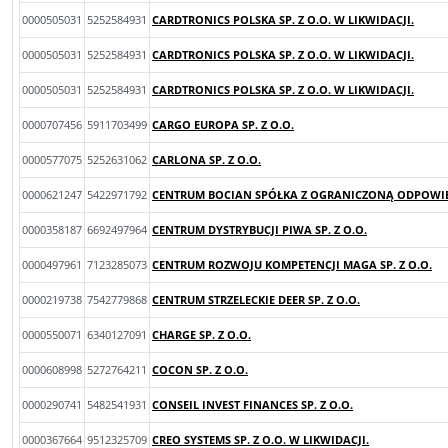
0000505031
5252584931
CARDTRONICS POLSKA SP. Z O.O. W LIKWIDACJI.
0000505031
5252584931
CARDTRONICS POLSKA SP. Z O.O. W LIKWIDACJI.
0000505031
5252584931
CARDTRONICS POLSKA SP. Z O.O. W LIKWIDACJI.
0000707456
5911703499
CARGO EUROPA SP. Z O.O.
0000577075
5252631062
CARLONA SP. Z O.O.
0000621247
5422971792
CENTRUM BOCIAN SPÓŁKA Z OGRANICZONĄ ODPOWIED
0000358187
6692497964
CENTRUM DYSTRYBUCJI PIWA SP. Z O.O.
0000497961
7123285073
CENTRUM ROZWOJU KOMPETENCJI MAGA SP. Z O.O.
0000219738
7542779868
CENTRUM STRZELECKIE DEER SP. Z O.O.
0000550071
6340127091
CHARGE SP. Z O.O.
0000608998
5272764211
COCON SP. Z O.O.
0000290741
5482541931
CONSEIL INVEST FINANCES SP. Z O.O.
0000367664
9512325709
CREO SYSTEMS SP. Z O.O. W LIKWIDACJI.