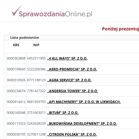
Poniżej prezentu
Lista podmiotów
KRS
NIP
0000363808
6452511995
„4 ALL WAYS” SP. Z O.O.
0000199660
5222200386
„AERO-PROMOCJA” SP. Z O.O.
0000310926
8771188129
„AGRA SERVICE” SP. Z O.O.
0000234674
7781427322
„ANDERSIA TOWER” SP. Z O.O.
0000414412
8681959793
„API MACHINERY” SP. Z O.O. W LIKWIDACJI.
0000160048
5751663011
„BITUM” SP. Z O.O.
0000113323
5262628239
„BUKOWIŃSKA DEVELOPMENT” SP. Z O.O.
0000030735
5270011298
„CITROEN POLSKA” SP. Z O.O.