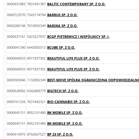
0000431883
7831691387
BALTIC CONTEMPORARY SP. Z O.O.
0000723570
7543174794
BARRUS SP. Z O.O.
0000280146
7010092349
BARSKA SP. Z O.O.
0000437161
5423227937
BCGP PIETREWICZ I WSPÓLNICY SP. J.
0000041390
6443050313
BCUBE SP. Z O.O.
0000669033
8971837302
BEAUTIFUL LIFE PLUS SP. Z O.O.
0000669033
8971837302
BEAUTIFUL LIFE PLUS SP. Z O.O.
0000565846
1132892349
BEST-MOVE SPÓŁKA OGRANICZONĄ ODPOWIEDZIALNO
0000628082
6342868779
BIGTECH SP. Z O.O.
0000161526
7631842321
BIO-CANNABIS SP. Z O.O.
0000645151
8952101480
BK MOBILE SP. Z O.O.
0000645151
8952101480
BK MOBILE SP. Z O.O.
0000414975
8792667527
BP 23 SP. Z O.O.