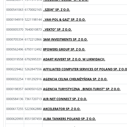
0000541063
6170002165
„SZEJK” SP. Z O.O.
0000194919
5221198144
„VAK-POL & GAZ” SP. Z O.O.
0000005370
7640010873
„VEKTO” SP. Z O.O.
0000705334
6172212866
3AM INVESTMENTS SP. Z O.O.
0000562496
6793112492
8POWERS GROUP SP. Z O.O.
0000319558
6792995331
ADART KUVERT SP. Z O.O. W LIKWIDACJI.
0000229462
5262847556
AFFILIATED COMPUTER SERVICES OF POLAND SP. Z O.O
0000032254
1181292916
AGENCJA CELNA CHEŁMŻYŃSKA SP. Z O.O.
0000198357
6690501029
AGENCJA TURYSTYCZNA „BINEX-TURIST” SP. Z O.O.
0000584136
7361720713
AIR-NET CONNECT SP. Z O.O.
0000617255
5223062880
AKCELERATOR SP. Z O.O.
0000620993
8551587459
ALBA TANKERS POLAND SP. Z O.O.