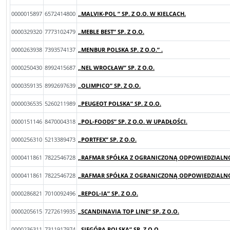
0000015897
6572414800
„MALVIK-POL ” SP. Z O.O. W KIELCACH.
0000329320
7773102479
„MEBLE BEST” SP. Z O.O.
0000263938
7393574137
„MENBUR POLSKA SP. Z O.O.” .
0000250430
8992415687
„NEL WROCŁAW” SP. Z O.O.
0000359135
8992697639
„OLIMPICO” SP. Z O.O.
0000036535
5260211989
„PEUGEOT POLSKA” SP. Z O.O.
0000151146
8470004318
„POL-FOODS” SP. Z O.O. W UPADŁOŚCI.
0000256310
5213389473
„PORTFEX” SP. Z O.O.
0000411861
7822546728
„RAFMAR SPÓŁKA Z OGRANICZONĄ ODPOWIEDZIALNOŚ
0000411861
7822546728
„RAFMAR SPÓŁKA Z OGRANICZONĄ ODPOWIEDZIALNOŚ
0000286821
7010092496
„REPOL-IA” SP. Z O.O.
0000205615
7272619935
„SCANDINAVIA TOP LINE” SP. Z O.O.
0000236311
7311917974
„SIEGÓRA POLSKA” SP. Z O.O.