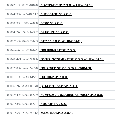
0000429198
8971784020
„CLASSPARK” SP. Z O.O. W LIKWIDACJI.
0000240307
5272480117
„CLICK-PACK” SP. Z O.O.
0000109300
1181642090
„DPSG” SP. Z O.O.
0000149249
7411667382
„DR HOHN” SP. Z O.O.
0000176502
8461022653
„DTT” SP. Z O.O. W LIKWIDACJI.
0000262648
6551907621
„EKO BIOMASA” SP. Z O.O.
0000283421
5252399866
„FOCUS INVESTMENT” SP. Z O.O.W LIKWIDACJI.
0000020087
5262552720
„FREIXENET” SP. Z O.O. W LIKWIDACJI.
0000116190
5731661581
„FULDOM” SP. Z O.O.
0000166746
8581000140
„JAEGER POLSKA” SP. Z O.O.
0000128494
6690506529
„KOMPOZYCJE OZDOBNE-KARWICE” SP. Z O.O.
0000214389
6690505501
„KRISPER” SP. Z O.O.
0000514586
7922290412
„M.I.M. BUD SP. Z O.O.” .