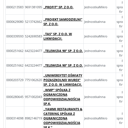
Roc
0000213583
9691381095
„PROFIT” SP. Z O.O.
JednostkaMikro
sprawo
finan
Roc
„PROJEKT SAMODZIELNI”
0000629080
5213742662
JednostkaInna
sprawo
SP. Z O.O.
finan
Roc
„TAS” SP. Z O.O. W
0000339593
5242690583
JednostkaMikro
sprawo
LIKWIDACJI.
finan
Roc
0000251662
6423224477
„TELEWIZJA 90” SP. Z O.O.
JednostkaInna
sprawo
finan
Roc
0000251662
6423224477
„TELEWIZJA 90” SP. Z O.O.
JednostkaInna
sprawo
finan
„UNIWERSYTET OŚWIATY
Roc
0000203729
7751062620
POZASZKOLNEJ WUREX”
JednostkaMikro
sprawo
SP. Z O.O. W LIKWIDACJI.
finan
„WMP” SPÓŁKA Z
Roc
OGRANICZONĄ
0000280645
9571002043
JednostkaInna
sprawo
ODPOWIEDZIALNOŚCIĄ
finan
SP.K.
„YAMMI RESTAURANTS &
CATERING SPÓŁKA Z
Roc
0000314098
8982146719
OGRANICZONĄ
JednostkaMikro
sprawo
ODPOWIEDZIALNOŚCIĄ
finan
SP.K.” .