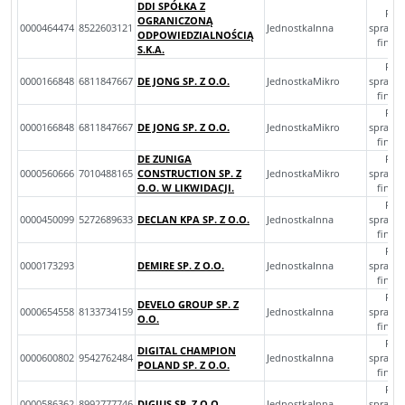
DDI SPÓŁKA Z
Roc
OGRANICZONĄ
0000464474
8522603121
JednostkaInna
sprawo
ODPOWIEDZIALNOŚCIĄ
finan
S.K.A.
Roc
0000166848
6811847667
DE JONG SP. Z O.O.
JednostkaMikro
sprawo
finan
Roc
0000166848
6811847667
DE JONG SP. Z O.O.
JednostkaMikro
sprawo
finan
DE ZUNIGA
Roc
0000560666
7010488165
CONSTRUCTION SP. Z
JednostkaMikro
sprawo
O.O. W LIKWIDACJI.
finan
Roc
0000450099
5272689633
DECLAN KPA SP. Z O.O.
JednostkaInna
sprawo
finan
Roc
0000173293
DEMIRE SP. Z O.O.
JednostkaInna
sprawo
finan
Roc
DEVELO GROUP SP. Z
0000654558
8133734159
JednostkaInna
sprawo
O.O.
finan
Roc
DIGITAL CHAMPION
0000600802
9542762484
JednostkaInna
sprawo
POLAND SP. Z O.O.
finan
Roc
0000586362
8992777746
DIGIUS SP. Z O.O.
JednostkaInna
sprawo