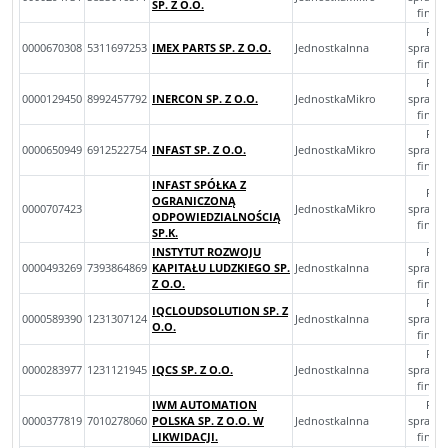
SP. Z O.O.
finan
Roc
0000670308
5311697253
IMEX PARTS SP. Z O.O.
JednostkaInna
sprawo
finan
Roc
0000129450
8992457792
INERCON SP. Z O.O.
JednostkaMikro
sprawo
finan
Roc
0000650949
6912522754
INFAST SP. Z O.O.
JednostkaMikro
sprawo
finan
INFAST SPÓŁKA Z
Roc
OGRANICZONĄ
0000707423
JednostkaMikro
sprawo
ODPOWIEDZIALNOŚCIĄ
finan
SP.K.
INSTYTUT ROZWOJU
Roc
0000493269
7393864869
KAPITAŁU LUDZKIEGO SP.
JednostkaInna
sprawo
Z O.O.
finan
Roc
IQCLOUDSOLUTION SP. Z
0000589390
1231307124
JednostkaInna
sprawo
O.O.
finan
Roc
0000283977
1231121945
IQCS SP. Z O.O.
JednostkaInna
sprawo
finan
IWM AUTOMATION
Roc
0000377819
7010278060
POLSKA SP. Z O.O. W
JednostkaInna
sprawo
LIKWIDACJI.
finan