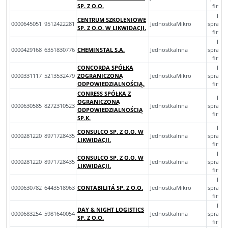
SP. Z O.O.
finan
Roc
CENTRUM SZKOLENIOWE
0000645051
9512422281
JednostkaMikro
sprawo
SP. Z O.O. W LIKWIDACJI.
finan
Roc
0000429168
6351830776
CHEMINSTAL S.A.
JednostkaInna
sprawo
finan
CONCORDA SPÓŁKA
Roc
0000331117
5213532479
ZOGRANICZONĄ
JednostkaMikro
sprawo
ODPOWIEDZIALNOŚCIĄ.
finan
CONRESS SPÓŁKA Z
Roc
OGRANICZONĄ
0000630585
8272310523
JednostkaInna
sprawo
ODPOWIEDZIALNOŚCIĄ
finan
SP.K.
Roc
CONSULCO SP. Z O.O. W
0000281220
8971728435
JednostkaInna
sprawo
LIKWIDACJI.
finan
Roc
CONSULCO SP. Z O.O. W
0000281220
8971728435
JednostkaInna
sprawo
LIKWIDACJI.
finan
Roc
0000630782
6443518963
CONTABILITÁ SP. Z O.O.
JednostkaMikro
sprawo
finan
Roc
DAY & NIGHT LOGISTICS
0000683254
5981640054
JednostkaInna
sprawo
SP. Z O.O.
finan