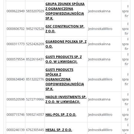
GRUPA ZDUNEK SPÓŁKA
Roc
Z OGRANICZONĄ
0000622949
5833207029
JednostkaInna
sprawo
ODPOWIEDZIALNOŚCIĄ
finan
SP.K.
Roc
GSC CONSTRUCTION SP.
0000606702
9452192528
JednostkaMikro
sprawo
Z O.O.
finan
Roc
GUARDONE POLSKA SP. Z
0000311773
5252426209
JednostkaInna
sprawo
O.O.
finan
Roc
GUSTI PRODUCTS SP. Z
0000579554
8522616431
JednostkaInna
sprawo
O.O. W LIKWIDACJI.
finan
GUSTI PRODUCTS
SPÓŁKA Z
Roc
0000634840
8513202776
OGRANICZONĄ
JednostkaMikro
sprawo
ODPOWIEDZIALNOŚCIĄ
finan
SP.K.
Roc
HADLEI INVESTMENTS SP.
0000520598
5272719966
JednostkaInna
sprawo
Z O.O. W LIKWIDACJI.
finan
Roc
0000715746
5993214357
HAL-POL SP. Z O.O.
JednostkaMikro
sprawo
finan
Roc
0000246139
6762305445
HESAL SP. Z O.O.
JednostkaMikro
sprawo