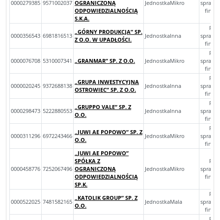
0000279385
9571002037
OGRANICZONĄ
JednostkaMikro
sprawo
ODPOWIEDZIALNOŚCIĄ
finan
S.K.A.
Roc
„GÓRNY PRODUKCJA” SP.
0000356543
6981816513
JednostkaInna
sprawo
Z O.O. W UPADŁOŚCI.
finan
Roc
0000076708
5310007341
„GRANMAR” SP. Z O.O.
JednostkaMikro
sprawo
finan
Roc
„GRUPA INWESTYCYJNA
0000020245
9372688138
JednostkaInna
sprawo
OSTROWIEC” SP. Z O.O.
finan
Roc
„GRUPPO VALE” SP. Z
0000298473
5222880553
JednostkaInna
sprawo
O.O.
finan
Roc
„JUWI AE POPOWO” SP. Z
0000311296
6972243466
JednostkaMikro
sprawo
O.O.
finan
„JUWI AE POPOWO”
SPÓŁKA Z
Roc
0000458776
7252067496
OGRANICZONĄ
JednostkaMikro
sprawo
ODPOWIEDZIALNOŚCIĄ
finan
SP.K.
Roc
„KATOLIK GROUP” SP. Z
0000522025
7481582165
JednostkaMala
sprawo
O.O.
finan
Roc