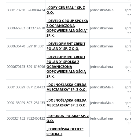
Roc
„COPY GENERAL ” SP. Z
0000170230
5260004434
JednostkaMala
sprawo
O.O.
finan
„DEVELO GROUP SPÓŁKA
Roc
Z OGRANICZONĄ
0000666953
8133739978
JednostkaInna
sprawo
ODPOWIEDZIALNOŚCIĄ”
finan
SP.K.
Roc
„DEVELOPMENT CREDIT
0000636470
5291813301
JednostkaInna
sprawo
POLAND” SP. Z O.O.
finan
„DEVELOPMENT CREDIT
POLAND” SPÓŁKA Z
Roc
0000670123
5291816096
OGRANICZONĄ
JednostkaInna
sprawo
ODPOWIEDZIALNOŚCIĄ
finan
SP.K.
Roc
„DOLNOŚLĄSKA GIEŁDA
0000133029
8971231433
JednostkaMala
sprawo
MLECZARSKA” SP. Z O.O.
finan
Roc
„DOLNOŚLĄSKA GIEŁDA
0000133029
8971231433
JednostkaMala
sprawo
MLECZARSKA” SP. Z O.O.
finan
Roc
„EXPORUN POLSKA” SP. Z
0000324152
7822460122
JednostkaInna
sprawo
O.O.
finan
„FORDOŃSKA OFFICE”
SPÓŁKA Z
Roc