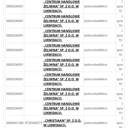
„CENTRUM HANDLOWE
Roc
0000206001
ŻELIWNA” SP. Z O.O. W
JednostkaMikro
sprawo
LIKWIDACJI.
finan
„CENTRUM HANDLOWE
Roc
0000206001
ŻELIWNA” SP. Z O.O. W
JednostkaMikro
sprawo
LIKWIDACJI.
finan
„CENTRUM HANDLOWE
Roc
0000206001
ŻELIWNA” SP. Z O.O. W
JednostkaMikro
sprawo
LIKWIDACJI.
finan
„CENTRUM HANDLOWE
Roc
0000206001
ŻELIWNA” SP. Z O.O. W
JednostkaMikro
sprawo
LIKWIDACJI.
finan
„CENTRUM HANDLOWE
Roc
0000206001
ŻELIWNA” SP. Z O.O. W
JednostkaMikro
sprawo
LIKWIDACJI.
finan
„CENTRUM HANDLOWE
Roc
0000206001
ŻELIWNA” SP. Z O.O. W
JednostkaMikro
sprawo
LIKWIDACJI.
finan
„CENTRUM HANDLOWE
Roc
0000206001
ŻELIWNA” SP. Z O.O. W
JednostkaMikro
sprawo
LIKWIDACJI.
finan
„CENTRUM HANDLOWE
Roc
0000206001
ŻELIWNA” SP. Z O.O. W
JednostkaMikro
sprawo
LIKWIDACJI.
finan
Roc
„CHRISTIAAN” SP. Z O.O.
0000441340
9720944573
JednostkaMikro
sprawo
W LIKWIDACJI.
finan