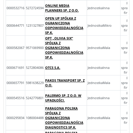
Roc
ONLINE MEDIA
0000532716
5272724594
JednostkaInna
sprawo
PLANNERS SP. Z O.O.
finan
OPEN UP SPÓŁKA Z
Roc
OGRANICZONĄ
0000644771
1231327807
JednostkaMikro
sprawo
ODPOWIEDZIALNOŚCIĄ
finan
SP.K.
OPT „OLIVIA SIX”
SPÓŁKA Z
Roc
0000582067
9571069900
OGRANICZONĄ
JednostkaMala
sprawo
ODPOWIEDZIALNOŚCIĄ
finan
SP.K.
Roc
0000671691
5272804086
OTCS S.A.
JednostkaInna
sprawo
finan
Roc
PAKOS TRANSPORT SP. Z
0000657791
5981638229
JednostkaMala
sprawo
O.O.
finan
Roc
PALERMO SP. Z O.O. W
0000545516
5242776801
JednostkaInna
sprawo
UPADŁOŚCI.
finan
PARAGONA POLSKA
SPÓŁKA Z
Roc
0000295834
1080004488
OGRANICZONĄ
JednostkaMala
sprawo
ODPOWIEDZIALNOŚCIĄ
finan
DIAGNOSTICS SP.K.
PARAGONA POLSKA