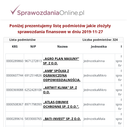
Poniżej prezentujemy listę podmiotów jakie złożyły
sprawozdania finansowe w dniu 2019-11-27
Lista podmiotów
Liczba podmiotów:
324
KRS
NIP
Nazwa
Jednostka
Rod
Roc
„AGRO PLAN MASUNY”
0000289860
9671272813
JednostkaInna
sprawo
SP. Z O.O.
finan
„AMB” SPÓŁKA Z
Roc
0000607744
6912514826
OGRANICZONA
JednostkaMikro
sprawo
ODPOWIEDZIALNOŚCIĄ.
finan
Roc
„ARTWIT KLIMA” SP. Z
0000369088
6252428108
JednostkaMikro
sprawo
O.O.
finan
Roc
„ATLAS-OBUWIE
0000508367
8971798393
JednostkaInna
sprawo
OCHRONNE SP. Z O.O.”.
finan
Roc
0000289616
5833000765
„BATI-INVEST” SP. Z O.O.
JednostkaMala
sprawo
finan