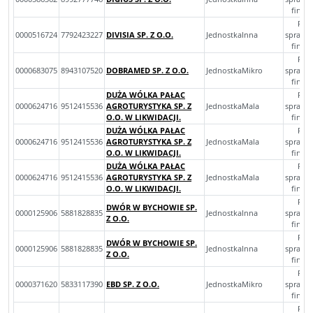
finan
Roc
0000516724
7792423227
DIVISIA SP. Z O.O.
JednostkaInna
sprawo
finan
Roc
0000683075
8943107520
DOBRAMED SP. Z O.O.
JednostkaMikro
sprawo
finan
DUŻA WÓLKA PAŁAC
Roc
0000624716
9512415536
AGROTURYSTYKA SP. Z
JednostkaMala
sprawo
O.O. W LIKWIDACJI.
finan
DUŻA WÓLKA PAŁAC
Roc
0000624716
9512415536
AGROTURYSTYKA SP. Z
JednostkaMala
sprawo
O.O. W LIKWIDACJI.
finan
DUŻA WÓLKA PAŁAC
Roc
0000624716
9512415536
AGROTURYSTYKA SP. Z
JednostkaMala
sprawo
O.O. W LIKWIDACJI.
finan
Roc
DWÓR W BYCHOWIE SP.
0000125906
5881828835
JednostkaInna
sprawo
Z O.O.
finan
Roc
DWÓR W BYCHOWIE SP.
0000125906
5881828835
JednostkaInna
sprawo
Z O.O.
finan
Roc
0000371620
5833117390
EBD SP. Z O.O.
JednostkaMikro
sprawo
finan
Roc