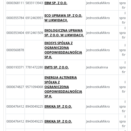
0000368111
5833113943
EBM SP. Z O.O.
JednostkaMikro
sprawo
finan
Roc
ECO UPRAWA SP. Z O.O.
0000355784
6912463951
JednostkaMikro
sprawo
W LIKWIDACJI.
finan
Roc
EKOLOGICZNA UPRAWA
0000353404
6912461509
JednostkaMikro
sprawo
SP. Z O.O. W LIKWIDACJI.
finan
EKOSYS SPÓŁKA Z
Roc
OGRANICZONĄ
0000560878
JednostkaMikro
sprawo
ODPOWIEDZIALNOŚCIĄ
finan
SP.K.
Roc
0000193371
7781472280
EMTS SP. Z O.O.
JednostkaInna
sprawo
finan
ENERGIA ALTENERIA
SPÓŁKA Z
Roc
0000674827
9571094068
OGRANICZONĄ
JednostkaMikro
sprawo
ODPOWIEDZIALNOŚCIĄ
finan
SP.K.
Roc
0000476412
8943049225
ERKIKA SP. Z O.O.
JednostkaMikro
sprawo
finan
Roc
0000476412
8943049225
ERKIKA SP. Z O.O.
JednostkaMikro
sprawo
finan