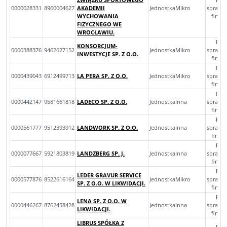
0000028331
8960004627
AKADEMII
JednostkaMikro
sprawo
WYCHOWANIA
finan
FIZYCZNEGO WE
WROCŁAWIU.
Roc
KONSORCJUM-
0000388376
9462627152
JednostkaMikro
sprawo
INWESTYCJE SP. Z O.O.
finan
Roc
0000439043
6912499713
LA PERA SP. Z O.O.
JednostkaMikro
sprawo
finan
Roc
0000442147
9581661818
LADECO SP. Z O.O.
JednostkaInna
sprawo
finan
Roc
0000561777
9512393912
LANDWORK SP. Z O.O.
JednostkaInna
sprawo
finan
Roc
0000077667
5921803819
LANDZBERG SP. J.
JednostkaInna
sprawo
finan
Roc
LEDER GRAVUR SERVICE
0000577876
8522616164
JednostkaMikro
sprawo
SP. Z O.O. W LIKWIDACJI.
finan
Roc
LENA SP. Z O.O. W
0000446267
8762458428
JednostkaInna
sprawo
LIKWIDACJI.
finan
LIBRUS SPÓŁKA Z
Roc