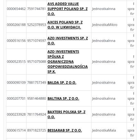
AVS ADDED VALUE
Roc
0000654462
7591744781
SUPPORT POLAND SP. Z
JednostkaInna
sprawo
O.O.
finan
Roc
AXCES POLAND SP. Z
0000266188
5252378953
JednostkaMikro
sprawo
O.O. W LIKWIDACJI.
finan
Roc
AZO INVESTMENTS SP. Z
0000516156
9571074597
JednostkaInna
sprawo
O.O.
finan
AZO INVESTMENTS
SPÓŁKA Z
Roc
0000523515
9571075088
OGRANICZONĄ
JednostkaInna
sprawo
ODPOWIEDZIALNOŚCIĄ
finan
SP.K.
Roc
0000090109
7881757349
BALDA SP. Z O.O.
JednostkaInna
sprawo
finan
Roc
0000207701
9581464880
BALTIKA SP. Z O.O.
JednostkaInna
sprawo
finan
Roc
BAXTERS POLSKA SP. Z
0000233928
7811764924
JednostkaInna
sprawo
O.O.
finan
Roc
0000615714
8971823725
BESSARAB SP. Z O.O.
JednostkaMala
sprawo
finan