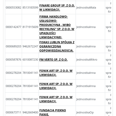
Roc
FINARE GROUP SP. Z O.O.
0000553082
8513183599
JednostkaMala
sprawo
W LIKWIDACJI.
finan
FIRMA HANDLOWO-
USŁUGOWO-
Roc
PRODUKCYJNA „WIBO
0000142477
8171915609
JednostkaInna
sprawo
RECYKLING” SP. Z O.O. W
finan
UPADŁOŚCI
LIKWIDACYJNEJ.
FISKAS LUBLIN SPÓŁKA Z
Roc
0000689203
9462672247
OGRANICZONĄ
JednostkaInna
sprawo
ODPOWIEDZIALNOSCIĄ.
finan
Roc
0000587876
6010087230
FM VERTO SP. Z O.O.
JednostkaMikro
sprawo
finan
Roc
FONIK ART SP. Z O.O. W
0000278204
7810041141
JednostkaInna
sprawo
LIKWIDACJI.
finan
Roc
FONIK ART SP. Z O.O. W
0000278204
7810041141
JednostkaInna
sprawo
LIKWIDACJI.
finan
Roc
FONIK ART SP. Z O.O. W
0000278204
7810041141
JednostkaInna
sprawo
LIKWIDACJI.
finan
Roc
FUNDACJA PIĘKNO
0000673711
9462669400
JednostkaOp
sprawo
PANIE.