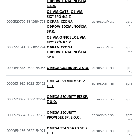
ODPOWIEDZIALNOŚCIĄ
finan
S.K.A.
OLIVIA GATE „OLIVIA
SIX” SPÓŁKA Z
Roc
0000529790
5842694721
OGRANICZONĄ
JednostkaMala
sprawo
ODPOWIEDZIALNOŚCIĄ
finan
SP.K.
OLIVIA OFFICE „OLIVIA
SIX” SPÓŁKA Z
Roc
0000551541
9571051774
OGRANICZONĄ
JednostkaMala
sprawo
ODPOWIEDZIALNOŚCIĄ
finan
SP.K.
Roc
0000654578
9522155083
OMEGA GUARD SP. Z O.O.
JednostkaInna
sprawo
finan
Roc
OMEGA PREMIUM SP. Z
0000654923
9522155172
JednostkaInna
sprawo
O.O.
finan
Roc
OMEGA SECURITY BIZ SP.
0000529027
9522132774
JednostkaInna
sprawo
Z O.O.
finan
Roc
OMEGA SECURITY
0000528664
9522132662
JednostkaInna
sprawo
PROVIDER SP. Z O.O.
finan
Roc
OMEGA STANDARD SP. Z
0000654136
9522154971
JednostkaInna
sprawo
O.O.
finan