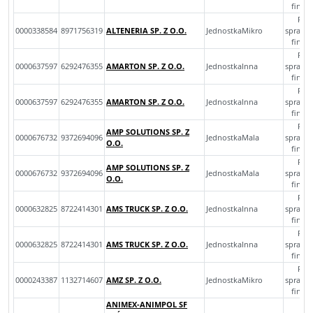
finan
Roc
0000338584
8971756319
ALTENERIA SP. Z O.O.
JednostkaMikro
sprawo
finan
Roc
0000637597
6292476355
AMARTON SP. Z O.O.
JednostkaInna
sprawo
finan
Roc
0000637597
6292476355
AMARTON SP. Z O.O.
JednostkaInna
sprawo
finan
Roc
AMP SOLUTIONS SP. Z
0000676732
9372694096
JednostkaMala
sprawo
O.O.
finan
Roc
AMP SOLUTIONS SP. Z
0000676732
9372694096
JednostkaMala
sprawo
O.O.
finan
Roc
0000632825
8722414301
AMS TRUCK SP. Z O.O.
JednostkaInna
sprawo
finan
Roc
0000632825
8722414301
AMS TRUCK SP. Z O.O.
JednostkaInna
sprawo
finan
Roc
0000243387
1132714607
AMZ SP. Z O.O.
JednostkaMikro
sprawo
finan
ANIMEX-ANIMPOL SF