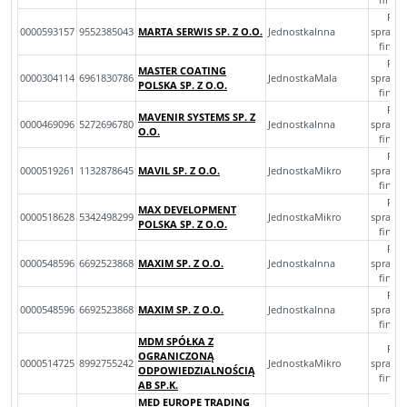
Roc
0000593157
9552385043
MARTA SERWIS SP. Z O.O.
JednostkaInna
sprawo
finan
Roc
MASTER COATING
0000304114
6961830786
JednostkaMala
sprawo
POLSKA SP. Z O.O.
finan
Roc
MAVENIR SYSTEMS SP. Z
0000469096
5272696780
JednostkaInna
sprawo
O.O.
finan
Roc
0000519261
1132878645
MAVIL SP. Z O.O.
JednostkaMikro
sprawo
finan
Roc
MAX DEVELOPMENT
0000518628
5342498299
JednostkaMikro
sprawo
POLSKA SP. Z O.O.
finan
Roc
0000548596
6692523868
MAXIM SP. Z O.O.
JednostkaInna
sprawo
finan
Roc
0000548596
6692523868
MAXIM SP. Z O.O.
JednostkaInna
sprawo
finan
MDM SPÓŁKA Z
Roc
OGRANICZONĄ
0000514725
8992755242
JednostkaMikro
sprawo
ODPOWIEDZIALNOŚCIĄ
finan
AB SP.K.
MED EUROPE TRADING