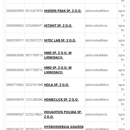
finan
Roc
0000659903
9512427870
HIDDEN PEAK SP. Z O.O.
JednostkaMikro
sprawo
finan
Roc
0000499662
5252686471
HIT2HIT SP. Z O.O.
JednostkaInna
sprawo
finan
Roc
0000709371
9223057272
HITEC LAB SP. Z O.O.
JednostkaMala
sprawo
finan
Roc
HMD SP. Z O.O. W
0000663606
5871709715
JednostkaMala
sprawo
LIKWIDACJI.
finan
Roc
HMD SP. Z O.O. W
0000663606
5871709715
JednostkaMala
sprawo
LIKWIDACJI.
finan
Roc
0000719462
5252741388
HOLA SP. Z O.O.
JednostkaMikro
sprawo
finan
Roc
0000509076
1231286586
HOMECLICK SP. Z O.O.
JednostkaMikro
sprawo
finan
Roc
HOUGHTON POLSKA SP.
0000098367
5272218827
JednostkaInna
sprawo
Z O.O.
finan
Roc
HYDROENERGIA GDAŃSK
0000294731
5833016571
JednostkaMikro
sprawo