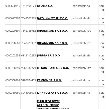
Roc
0000600346
7842498174
IWOTEX S.A.
JednostkaInna
sprawo
finan
Roc
0000627907
7842500379
JAKO INWEST SP. Z O.O.
JednostkaMala
sprawo
finan
Roc
0000220601
7542785952
JOHANNSON SP. Z O.O.
JednostkaMikro
sprawo
finan
Roc
0000220601
7542785952
JOHANNSON SP. Z O.O.
JednostkaMikro
sprawo
finan
Roc
0000202658
6112112285
JOREGA SP. Z O.O.
JednostkaMala
sprawo
finan
Roc
0000708859
9562330279
JTI KONTRAKT SP. Z O.O.
JednostkaMikro
sprawo
finan
Roc
0000358409
5783074453
KAMION SP. Z O.O.
JednostkaInna
sprawo
finan
Roc
0000360260
8943003074
KIPP POLSKA SP. Z O.O.
JednostkaInna
sprawo
finan
KLUB SPORTOWY
AKADEMICKIEGO
ZWIĄZKU SPORTOWEGO
Roc