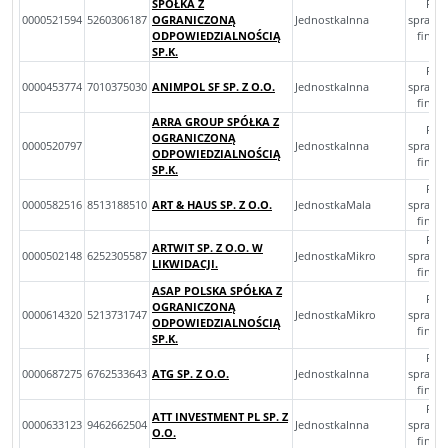
SPÓŁKA Z
Roc
0000521594
5260306187
OGRANICZONĄ
JednostkaInna
sprawo
ODPOWIEDZIALNOŚCIĄ
finan
SP.K.
Roc
0000453774
7010375030
ANIMPOL SF SP. Z O.O.
JednostkaInna
sprawo
finan
ARRA GROUP SPÓŁKA Z
Roc
OGRANICZONĄ
0000520797
JednostkaInna
sprawo
ODPOWIEDZIALNOŚCIĄ
finan
SP.K.
Roc
0000582516
8513188510
ART & HAUS SP. Z O.O.
JednostkaMala
sprawo
finan
Roc
ARTWIT SP. Z O.O. W
0000502148
6252305587
JednostkaMikro
sprawo
LIKWIDACJI.
finan
ASAP POLSKA SPÓŁKA Z
Roc
OGRANICZONĄ
0000614320
5213731747
JednostkaMikro
sprawo
ODPOWIEDZIALNOŚCIĄ
finan
SP.K.
Roc
0000687275
6762533643
ATG SP. Z O.O.
JednostkaInna
sprawo
finan
Roc
ATT INVESTMENT PL SP. Z
0000633123
9462662504
JednostkaInna
sprawo
O.O.
finan