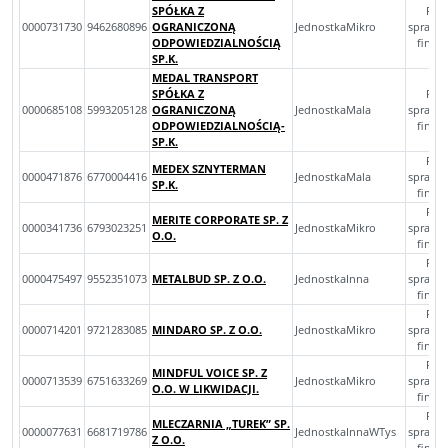
SPÓŁKA Z
Roc
0000731730
9462680896
OGRANICZONĄ
JednostkaMikro
sprawo
ODPOWIEDZIALNOŚCIĄ
finan
SP.K.
MEDAL TRANSPORT
SPÓŁKA Z
Roc
0000685108
5993205128
OGRANICZONĄ
JednostkaMala
sprawo
ODPOWIEDZIALNOŚCIĄ-
finan
SP.K.
Roc
MEDEX SZNYTERMAN
0000471876
6770004416
JednostkaMala
sprawo
SP.K.
finan
Roc
MERITE CORPORATE SP. Z
0000341736
6793023251
JednostkaMikro
sprawo
O.O.
finan
Roc
0000475497
9552351073
METALBUD SP. Z O.O.
JednostkaInna
sprawo
finan
Roc
0000714201
9721283085
MINDARO SP. Z O.O.
JednostkaMikro
sprawo
finan
Roc
MINDFUL VOICE SP. Z
0000713539
6751633269
JednostkaMikro
sprawo
O.O. W LIKWIDACJI.
finan
Roc
MLECZARNIA „TUREK” SP.
0000077631
6681719786
JednostkaInnaWTys
sprawo
Z O.O.
finan