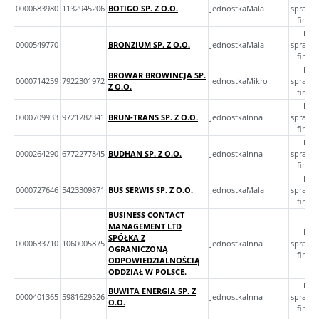
0000683980
1132945206
BOTIGO SP. Z O.O.
JednostkaMala
sprawo
finan
Roc
0000549770
BRONZIUM SP. Z O.O.
JednostkaMala
sprawo
finan
Roc
BROWAR BROWINCJA SP.
0000714259
7922301972
JednostkaMikro
sprawo
Z O.O.
finan
Roc
0000709933
9721282341
BRUN-TRANS SP. Z O.O.
JednostkaInna
sprawo
finan
Roc
0000264290
6772277845
BUDHAN SP. Z O.O.
JednostkaInna
sprawo
finan
Roc
0000727646
5423309871
BUS SERWIS SP. Z O.O.
JednostkaMala
sprawo
finan
BUSINESS CONTACT
MANAGEMENT LTD
Roc
SPÓŁKA Z
0000633710
1060005875
JednostkaInna
sprawo
OGRANICZONĄ
finan
ODPOWIEDZIALNOŚCIĄ
ODDZIAŁ W POLSCE.
Roc
BUWITA ENERGIA SP. Z
0000401365
5981629526
JednostkaInna
sprawo
O.O.
finan