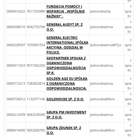
finan
FUNDACJA POMOCY I
Roc
0000414222
7611555989
WSPARCIA „WSPÓLNIE
JednostkaOp
sprawo
RAŹNIEJ” .
finan
Roc
GENERAL AUDYT SP. Z
0000398510
9542733790
JednostkaInna
sprawo
O.O.
finan
GENERAL ELECTRIC
Roc
INTERNATIONAL SPÓŁKA
0000228597
1070001554
JednostkaInnaWTys
sprawo
AKCYJNA, ODDZIAŁ W
finan
POLSCE.
GEOPARTNER SPOŁKA Z
Roc
OGRANICZONĄ
0000311023
9571002250
JednostkaInna
sprawo
ODPOWIEDZIALNOŚCIĄ
finan
SP.K.
GOLDEN AGE EU SPÓŁKA
Roc
0000713213
7282825814
Z OGRANICZONĄ
JednostkaInna
sprawo
ODPOWIEDZIALNOSCIĄ.
finan
Roc
0000736912
1132977146
GOLDHOUSE SP. Z O.O.
JednostkaMikro
sprawo
finan
Roc
GRUPA PM INVESTMENT
0000212478
5842530540
JednostkaInna
sprawo
SP. Z O.O.
finan
Roc
GRUPA ZDUNEK SP. Z
0000614430
5833200783
JednostkaMikro
sprawo
O.O.
finan