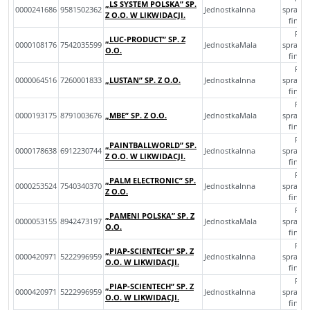
„LS SYSTEM POLSKA” SP.
0000241686
9581502362
JednostkaInna
sprawo
Z O.O. W LIKWIDACJI.
finan
Roc
„LUC-PRODUCT” SP. Z
0000108176
7542035599
JednostkaMala
sprawo
O.O.
finan
Roc
0000064516
7260001833
„LUSTAN” SP. Z O.O.
JednostkaInna
sprawo
finan
Roc
0000193175
8791003676
„MBE” SP. Z O.O.
JednostkaMala
sprawo
finan
Roc
„PAINTBALLWORLD” SP.
0000178638
6912230744
JednostkaInna
sprawo
Z O.O. W LIKWIDACJI.
finan
Roc
„PALM ELECTRONIC” SP.
0000253524
7540340370
JednostkaInna
sprawo
Z O.O.
finan
Roc
„PAMENI POLSKA” SP. Z
0000053155
8942473197
JednostkaMala
sprawo
O.O.
finan
Roc
„PIAP-SCIENTECH” SP. Z
0000420971
5222996959
JednostkaInna
sprawo
O.O. W LIKWIDACJI.
finan
Roc
„PIAP-SCIENTECH” SP. Z
0000420971
5222996959
JednostkaInna
sprawo
O.O. W LIKWIDACJI.
finan