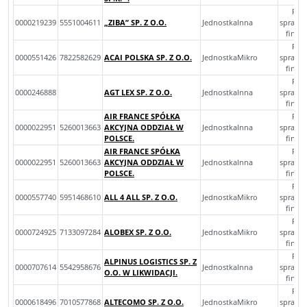
Roc
0000219239
5551004611
„ZIBA” SP. Z O.O.
JednostkaInna
sprawo
finan
Roc
0000551426
7822582629
ACAI POLSKA SP. Z O.O.
JednostkaMikro
sprawo
finan
Roc
0000246888
AGT LEX SP. Z O.O.
JednostkaInna
sprawo
finan
AIR FRANCE SPÓŁKA
Roc
0000022951
5260013663
AKCYJNA ODDZIAŁ W
JednostkaInna
sprawo
POLSCE.
finan
AIR FRANCE SPÓŁKA
Roc
0000022951
5260013663
AKCYJNA ODDZIAŁ W
JednostkaInna
sprawo
POLSCE.
finan
Roc
0000557740
5951468610
ALL 4 ALL SP. Z O.O.
JednostkaMikro
sprawo
finan
Roc
0000724925
7133097284
ALOBEX SP. Z O.O.
JednostkaMikro
sprawo
finan
Roc
ALPINUS LOGISTICS SP. Z
0000707614
5542958676
JednostkaInna
sprawo
O.O. W LIKWIDACJI.
finan
Roc
0000618496
7010577868
ALTECOMO SP. Z O.O.
JednostkaMikro
sprawo