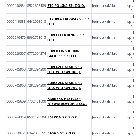
Roc
0000480934
8522605189
ETC POLSKA SP. Z O.O.
JednostkaMikro
sprawo
finan
Roc
ETRURIA FAIRWAYS SP. Z
0000419353
6462926918
JednostkaInna
sprawo
O.O.
finan
Roc
EURO CLEANING SP. Z
0000596473
8992781015
JednostkaInna
sprawo
O.O.
finan
Roc
EUROCONSULTING
0000529337
6772384274
JednostkaMikro
sprawo
GROUP SP. Z O.O.
finan
Roc
EURO-ZŁOM ML SP. Z
0000705963
7282824200
JednostkaMikro
sprawo
O.O. W LIKWIDACJI.
finan
Roc
EURO-ZŁOM ML SP. Z
0000705963
7282824200
JednostkaMikro
sprawo
O.O. W LIKWIDACJI.
finan
Roc
FABRYKA PRZYCZEP
0000705609
7732451800
JednostkaInna
sprawo
NIEWIADÓW SP. Z O.O.
finan
Roc
0000264319
8531478804
FALKON SP. Z O.O.
JednostkaInna
sprawo
finan
Roc
0000618651
6342865551
FASAD SP. Z O.O.
JednostkaInna
sprawo
finan