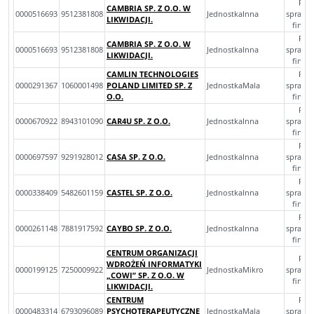
Roc
CAMBRIA SP. Z O.O. W
0000516693
9512381808
JednostkaInna
sprawo
LIKWIDACJI.
finan
Roc
CAMBRIA SP. Z O.O. W
0000516693
9512381808
JednostkaInna
sprawo
LIKWIDACJI.
finan
CAMLIN TECHNOLOGIES
Roc
0000291367
1060001498
POLAND LIMITED SP. Z
JednostkaMala
sprawo
O.O.
finan
Roc
0000670922
8943101090
CAR4U SP. Z O.O.
JednostkaInna
sprawo
finan
Roc
0000697597
9291928012
CASA SP. Z O.O.
JednostkaInna
sprawo
finan
Roc
0000338409
5482601159
CASTEL SP. Z O.O.
JednostkaInna
sprawo
finan
Roc
0000261148
7881917592
CAYBO SP. Z O.O.
JednostkaInna
sprawo
finan
CENTRUM ORGANIZACJI
Roc
WDROŻEŃ INFORMATYKI
0000199125
7250009922
JednostkaMikro
sprawo
„COWI” SP. Z O.O. W
finan
LIKWIDACJI.
CENTRUM
Roc
0000483314
6793096089
PSYCHOTERAPEUTYCZNE
JednostkaMala
sprawo