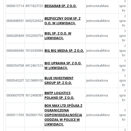
Roc
0000615714
8971823725
BESSARAB SP. Z O.O.
JednostkaMala
sprawo
finan
Roc
BEZPIECZNY DOM SP. Z
0000498591
6692520924
JednostkaMikro
sprawo
O.O. W LIKWIDACJI.
finan
Roc
BIEL SP. Z O.O. W
0000285849
5552050754
JednostkaInna
sprawo
LIKWIDACJI.
finan
Roc
0000406940
7010330984
BIG BIG MEDIA SP. Z O.O.
JednostkaMikro
sprawo
finan
Roc
BIO UPRAWA SP. Z O.O.
0000354768
6912461515
JednostkaMikro
sprawo
W LIKWIDACJI.
finan
Roc
BLUE INVESTMENT
0000543207
5213689100
JednostkaInna
sprawo
GROUP SP. Z O.O.
finan
Roc
BMTP LOGISTICS
0000607078
9512408387
JednostkaInna
sprawo
POLAND SP. Z O.O.
finan
BOK MAX LTD SPÓŁKA Z
OGRANICZONĄ
Roc
0000511593
3020001702
ODPOWIEDZIALNOŚCIĄ
JednostkaMikro
sprawo
ODDZIAŁ W POLSCE W
finan
LIKWIDACJI.
Roc