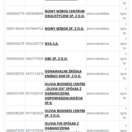
finan
Roc
NOWY WZROK CENTRUM
0000304779
5833048950
JednostkaMala
sprawo
OKULISTYCZNE SP. Z O.O.
finan
Roc
0000140429
9570844722
NOWY WZROK SP. Z O.O.
JednostkaMala
sprawo
finan
Roc
0000354278
9552285778
NYA S.A.
JednostkaInna
sprawo
finan
Roc
0000665260
5842757829
OBC SP. Z O.O.
JednostkaInna
sprawo
finan
Roc
ODNAWIALNE ŹRÓDŁA
0000338753
5472112418
JednostkaInna
sprawo
ENERGII DIM SP. Z O.O.
finan
OLIVIA BUSINESS CENTRE
„OLIVIA SIX” SPÓŁKA Z
Roc
0000551530
9571029102
OGRANICZONĄ
JednostkaInna
sprawo
ODPOWIEDZIALNOŚCIĄ
finan
SP.K.
Roc
OLIVIA BUSINESS CENTRE
0000286283
9571002020
JednostkaInna
sprawo
SP. Z O.O.
finan
OLIVIA FIN SPÓŁKA Z
Roc
OGRANICZONĄ
0000473233
9571070234
JednostkaInna
sprawo