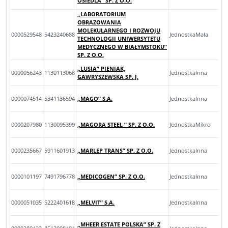
OSIEDLA” SP. Z O.O.
„LABORATORIUM
OBRAZOWANIA
MOLEKULARNEGO I ROZWOJU
0000529548
5423240688
JednostkaMala
TECHNOLOGII UNIWERSYTETU
MEDYCZNEGO W BIAŁYMSTOKU”
SP. Z O.O.
„LUSIA” PIENIAK,
0000056243
1130113068
JednostkaInna
GAWRYSZEWSKA SP. J.
0000074514
5341136594
„MAGO” S.A.
JednostkaInna
0000207980
1130095399
„MAGORA STEEL ” SP. Z O.O.
JednostkaMikro
0000235667
5911601913
„MARLEP TRANS” SP. Z O.O.
JednostkaInna
0000101197
7491796778
„MEDICOGEN” SP. Z O.O.
JednostkaInna
0000051035
5222401618
„MELVIT” S.A.
JednostkaInna
„MHEER ESTATE POLSKA” SP. Z