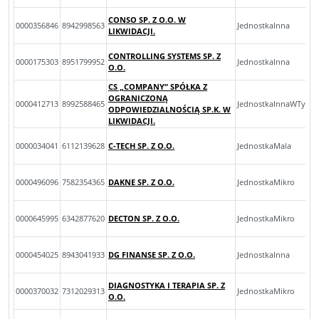
CONSO SP. Z O.O. W
0000356846
8942998563
JednostkaInna
LIKWIDACJI.
CONTROLLING SYSTEMS SP. Z
0000175303
8951799952
JednostkaInna
O.O.
CS „COMPANY” SPÓŁKA Z
OGRANICZONĄ
0000412713
8992588465
JednostkaInnaWTys
ODPOWIEDZIALNOŚCIĄ SP.K. W
LIKWIDACJI.
0000034041
6112139628
C-TECH SP. Z O.O.
JednostkaMala
0000496096
7582354365
DAKNE SP. Z O.O.
JednostkaMikro
0000645995
6342877620
DECTON SP. Z O.O.
JednostkaMikro
0000454025
8943041933
DG FINANSE SP. Z O.O.
JednostkaInna
DIAGNOSTYKA I TERAPIA SP. Z
0000370032
7312029313
JednostkaMikro
O.O.