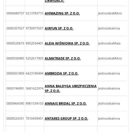
LIKWIDACJI.
0000680737
5213783715
AH!MAZING SP. Z O.O.
JednostkaMikro
0000357927
9730977657
AIRFUN SP. Z O.O.
JednostkaInna
0000520673
8952034401
ALEJA WIŚNIOWA SP. Z O.O.
JednostkaMala
0000556985
5252617903
ALMATRADE SP. Z O.O.
JednostkaMikro
0000561809
6423190494
AMBROZJA SP. Z O.O.
JednostkaInna
ANNA BAŁDYGA UBEZPIECZENIA
0000746991
5681622974
JednostkaInna
SP. Z O.O.
0000464345
8961534103
ANNAIS BRIDAL SP. Z O.O.
JednostkaInna
0000524331
7010439451
ANTARES GROUP SP. Z O.O.
JednostkaInna