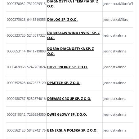
DIAGNOSTYKA I TERAPIA SP. Z
0000370032
7312029313
JednostkaMikroWTys
O.O.
0000273628
6443319353
DIALOG SP. Z O.O.
JednostkaMikro
DOBIESŁAW WIND INVEST SP. Z
0000323720
5213517327
JednostkaInna
O.O.
DOBRA DIAGNOSTYKA SP. Z
0000653114
8411719808
JednostkaInna
O.O.
0000469968
5242761024
DOVE ENERGY SP. Z O.O.
JednostkaInna
0000352828
6472527120
DPMTECH SP. Z O.O.
JednostkaInna
0000488767
5252574016
DREAMS GROUP SP. Z O.O.
JednostkaInna
0000510312
7262654350
DWIE GŁOWY SP. Z O.O.
JednostkaInna
0000562120
5842742176
E ENERGIJA POLSKA SP. Z O.O.
JednostkaInna