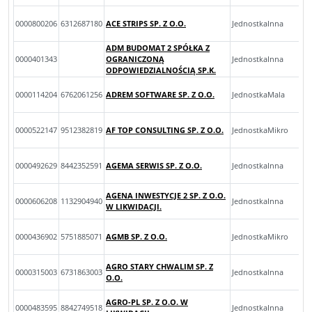
0000800206
6312687180
ACE STRIPS SP. Z O.O.
JednostkaInna
ADM BUDOMAT 2 SPÓŁKA Z
0000401343
OGRANICZONĄ
JednostkaInna
ODPOWIEDZIALNOŚCIĄ SP.K.
0000114204
6762061256
ADREM SOFTWARE SP. Z O.O.
JednostkaMala
0000522147
9512382819
AF TOP CONSULTING SP. Z O.O.
JednostkaMikro
0000492629
8442352591
AGEMA SERWIS SP. Z O.O.
JednostkaInna
AGENA INWESTYCJE 2 SP. Z O.O.
0000606208
1132904940
JednostkaInna
W LIKWIDACJI.
0000436902
5751885071
AGMB SP. Z O.O.
JednostkaMikro
AGRO STARY CHWALIM SP. Z
0000315003
6731863003
JednostkaInna
O.O.
AGRO-PL SP. Z O.O. W
0000483595
8842749518
JednostkaInna