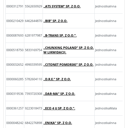
0000312791
5562650929
„ATS SYSTEM” SP. Z O.O.
JednostkaInna
0000210429
6462644870
„BIB” SP. Z O.O.
JednostkaInna
0000087693
6281977987
„B-TRANS SP. Z O.O.”.
JednostkaInna
„CHUNXING POLAND” SP. Z O.O.
0000518750
5833169754
JednostkaInna
W LIKWIDACJI.
0000032652
4990339595
„CITONET POMORSKI” SP. Z O.O.
JednostkaInna
0000060285
5782604110
„D.R.E.” SP. Z O.O.
JednostkaInna
0000319536
7393720308
„DAR-MA” SP. Z O.O.
JednostkaInna
0000361257
9223018473
„ECO 4 U SP. Z O.O.”.
JednostkaMala
0000048242
6842276898
„ENIKA” SP. Z O.O.
JednostkaInna