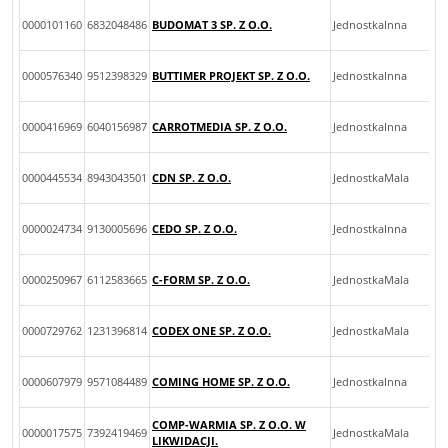
0000101160
6832048486
BUDOMAT 3 SP. Z O.O.
JednostkaInna
0000576340
9512398329
BUTTIMER PROJEKT SP. Z O.O.
JednostkaInna
0000416969
6040156987
CARROTMEDIA SP. Z O.O.
JednostkaInna
0000445534
8943043501
CDN SP. Z O.O.
JednostkaMala
0000024734
9130005696
CEDO SP. Z O.O.
JednostkaInna
0000250967
6112583665
C-FORM SP. Z O.O.
JednostkaMala
0000729762
1231396814
CODEX ONE SP. Z O.O.
JednostkaMala
0000607979
9571084489
COMING HOME SP. Z O.O.
JednostkaInna
COMP-WARMIA SP. Z O.O. W
0000017575
7392419469
JednostkaMala
LIKWIDACJI.