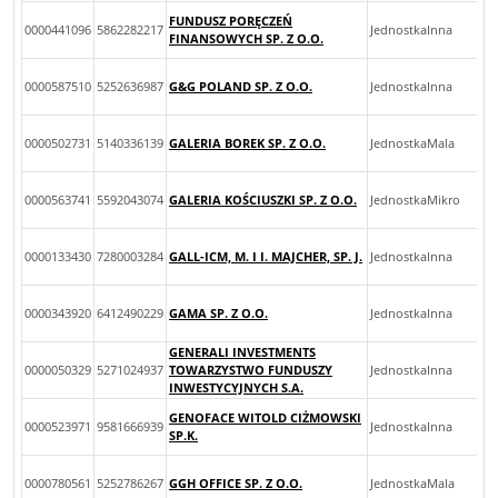
FUNDUSZ PORĘCZEŃ
0000441096
5862282217
JednostkaInna
FINANSOWYCH SP. Z O.O.
0000587510
5252636987
G&G POLAND SP. Z O.O.
JednostkaInna
0000502731
5140336139
GALERIA BOREK SP. Z O.O.
JednostkaMala
0000563741
5592043074
GALERIA KOŚCIUSZKI SP. Z O.O.
JednostkaMikro
0000133430
7280003284
GALL-ICM, M. I I. MAJCHER, SP. J.
JednostkaInna
0000343920
6412490229
GAMA SP. Z O.O.
JednostkaInna
GENERALI INVESTMENTS
0000050329
5271024937
TOWARZYSTWO FUNDUSZY
JednostkaInna
INWESTYCYJNYCH S.A.
GENOFACE WITOLD CIŻMOWSKI
0000523971
9581666939
JednostkaInna
SP.K.
0000780561
5252786267
GGH OFFICE SP. Z O.O.
JednostkaMala