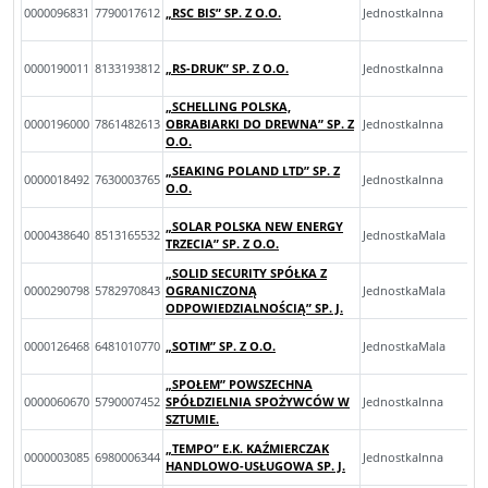
0000096831
7790017612
„RSC BIS” SP. Z O.O.
JednostkaInna
0000190011
8133193812
„RS-DRUK” SP. Z O.O.
JednostkaInna
„SCHELLING POLSKA,
0000196000
7861482613
OBRABIARKI DO DREWNA” SP. Z
JednostkaInna
O.O.
„SEAKING POLAND LTD” SP. Z
0000018492
7630003765
JednostkaInna
O.O.
„SOLAR POLSKA NEW ENERGY
0000438640
8513165532
JednostkaMala
TRZECIA” SP. Z O.O.
„SOLID SECURITY SPÓŁKA Z
0000290798
5782970843
OGRANICZONĄ
JednostkaMala
ODPOWIEDZIALNOŚCIĄ” SP. J.
0000126468
6481010770
„SOTIM” SP. Z O.O.
JednostkaMala
„SPOŁEM” POWSZECHNA
0000060670
5790007452
SPÓŁDZIELNIA SPOŻYWCÓW W
JednostkaInna
SZTUMIE.
„TEMPO” E.K. KAŹMIERCZAK
0000003085
6980006344
JednostkaInna
HANDLOWO-USŁUGOWA SP. J.