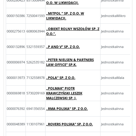
0000280423
8513008494
JednostkaInna
O.O. W LIKWIDACJI.
„MITPOL ” SP. Z O.O. W
0000150386
7250041593
JednostkaMikro
LIKWIDACJI.
„OBIEKT ROLNY WSZOŁÓW SP. Z
0000275613
6080063944
JednostkaInna
O.O.”.
0000132896
5321559357
„P AND V” SP. Z O.O.
JednostkaInna
„PETER NIELSEN & PARTNERS
0000006974
5262535182
JednostkaInna
LAW OFFICE” SP.K.
0000013973
7132558978
„POLA” SP. Z O.O.
JednostkaMala
„POLMAK” PIOTR
0000069818
5730209169
KRAWCZYŃSKI,LESZEK
JednostkaInna
MALCZEWSKI SP. J.
0000076392
6941356554
„RMA POLSKA” SP. Z O.O.
JednostkaInna
0000048389
1130107961
„ROVERS POLSKA” SP. Z O.O.
JednostkaInna