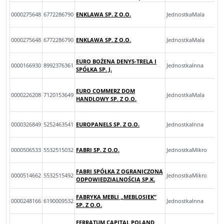
0000275648
6772286790
ENKLAWA SP. Z O.O.
JednostkaMala
0000275648
6772286790
ENKLAWA SP. Z O.O.
JednostkaMala
EURO BOŻENA DENYS-TRELA I
0000166930
8992376361
JednostkaInna
SPÓŁKA SP. J.
EURO COMMERZ DOM
0000226208
7120153649
JednostkaMala
HANDLOWY SP. Z O.O.
0000326849
5252463541
EUROPANELS SP. Z O.O.
JednostkaInna
0000506533
5532515032
FABRI SP. Z O.O.
JednostkaMikro
FABRI SPÓŁKA Z OGRANICZONĄ
0000514662
5532515492
JednostkaMikro
ODPOWIEDZIALNOŚCIĄ SP.K.
FABRYKA MEBLI „MEBLOSIEK”
0000248166
6190009532
JednostkaInna
SP. Z O.O.
FERRATUM CAPITAL POLAND