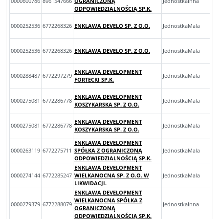
0000600786
8961547666
OGRANICZONĄ
JednostkaInna
ODPOWIEDZIALNOŚCIĄ SP.K.
0000252536
6772268326
ENKLAWA DEVELO SP. Z O.O.
JednostkaMala
0000252536
6772268326
ENKLAWA DEVELO SP. Z O.O.
JednostkaMala
ENKLAWA DEVELOPMENT
0000288487
6772297279
JednostkaMala
FORTECKI SP.K.
ENKLAWA DEVELOPMENT
0000275081
6772286778
JednostkaMala
KOSZYKARSKA SP. Z O.O.
ENKLAWA DEVELOPMENT
0000275081
6772286778
JednostkaMala
KOSZYKARSKA SP. Z O.O.
ENKLAWA DEVELOPMENT
0000263119
6772275711
SPÓŁKA Z OGRANICZONĄ
JednostkaMala
ODPOWIEDZIALNOŚCIĄ SP.K.
ENKLAWA DEVELOPMENT
0000274144
6772285247
WIELKANOCNA SP. Z O.O. W
JednostkaMala
LIKWIDACJI.
ENKLAWA DEVELOPMENT
WIELKANOCNA SPÓŁKA Z
0000279379
6772288079
JednostkaInna
OGRANICZONĄ
ODPOWIEDZIALNOŚCIĄ SP.K.