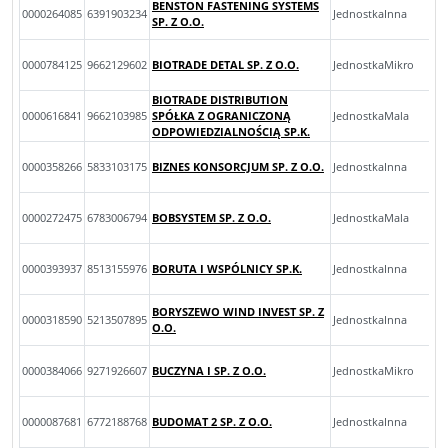
BENSTON FASTENING SYSTEMS
0000264085
6391903234
JednostkaInna
SP. Z O.O.
0000784125
9662129602
BIOTRADE DETAL SP. Z O.O.
JednostkaMikro
BIOTRADE DISTRIBUTION
0000616841
9662103985
SPÓŁKA Z OGRANICZONĄ
JednostkaMala
ODPOWIEDZIALNOŚCIĄ SP.K.
0000358266
5833103175
BIZNES KONSORCJUM SP. Z O.O.
JednostkaInna
0000272475
6783006794
BOBSYSTEM SP. Z O.O.
JednostkaMala
0000393937
8513155976
BORUTA I WSPÓLNICY SP.K.
JednostkaInna
BORYSZEWO WIND INVEST SP. Z
0000318590
5213507895
JednostkaInna
O.O.
0000384066
9271926607
BUCZYNA I SP. Z O.O.
JednostkaMikro
0000087681
6772188768
BUDOMAT 2 SP. Z O.O.
JednostkaInna