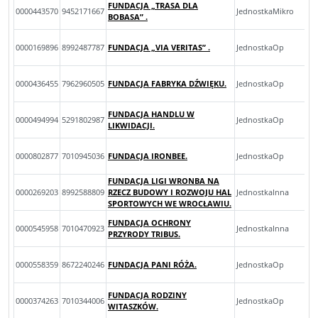
FUNDACJA „TRASA DLA
0000443570
9452171667
JednostkaMikro
BOBASA” .
0000169896
8992487787
FUNDACJA „VIA VERITAS” .
JednostkaOp
0000436455
7962960505
FUNDACJA FABRYKA DŹWIĘKU.
JednostkaOp
FUNDACJA HANDLU W
0000494994
5291802987
JednostkaOp
LIKWIDACJI.
0000802877
7010945036
FUNDACJA IRONBEE.
JednostkaOp
FUNDACJA LIGI WRONBA NA
0000269203
8992588809
RZECZ BUDOWY I ROZWOJU HAL
JednostkaInna
SPORTOWYCH WE WROCŁAWIU.
FUNDACJA OCHRONY
0000545958
7010470923
JednostkaInna
PRZYRODY TRIBUS.
0000558359
8672240246
FUNDACJA PANI RÓŻA.
JednostkaOp
FUNDACJA RODZINY
0000374263
7010344006
JednostkaOp
WITASZKÓW.