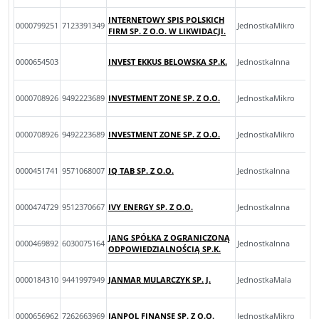
INTERNETOWY SPIS POLSKICH
0000799251
7123391349
JednostkaMikro
FIRM SP. Z O.O. W LIKWIDACJI.
0000654503
INVEST EKKUS BELOWSKA SP.K.
JednostkaInna
0000708926
9492223689
INVESTMENT ZONE SP. Z O.O.
JednostkaMikro
0000708926
9492223689
INVESTMENT ZONE SP. Z O.O.
JednostkaMikro
0000451741
9571068007
IQ TAB SP. Z O.O.
JednostkaInna
0000474729
9512370667
IVY ENERGY SP. Z O.O.
JednostkaInna
JANG SPÓŁKA Z OGRANICZONĄ
0000469892
6030075164
JednostkaInna
ODPOWIEDZIALNOŚCIĄ SP.K.
0000184310
9441997949
JANMAR MULARCZYK SP. J.
JednostkaMala
0000656962
7262663969
JANPOL FINANSE SP. Z O.O.
JednostkaMikro