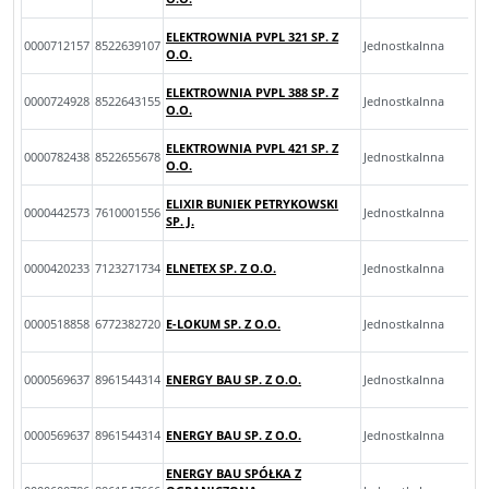
ELEKTROWNIA PVPL 321 SP. Z
0000712157
8522639107
JednostkaInna
O.O.
ELEKTROWNIA PVPL 388 SP. Z
0000724928
8522643155
JednostkaInna
O.O.
ELEKTROWNIA PVPL 421 SP. Z
0000782438
8522655678
JednostkaInna
O.O.
ELIXIR BUNIEK PETRYKOWSKI
0000442573
7610001556
JednostkaInna
SP. J.
0000420233
7123271734
ELNETEX SP. Z O.O.
JednostkaInna
0000518858
6772382720
E-LOKUM SP. Z O.O.
JednostkaInna
0000569637
8961544314
ENERGY BAU SP. Z O.O.
JednostkaInna
0000569637
8961544314
ENERGY BAU SP. Z O.O.
JednostkaInna
ENERGY BAU SPÓŁKA Z