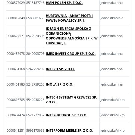
0000577029
8513187746
HMN POLEN SP. Z O.O.
JednostkaInna
HURTOWNIA „ANIA” PIOTR I
0000012849
6580001656
JednostkaMala
PAWEŁ KOWALSCY SP. J.
IDEAON ENERGIA SPÓŁKA Z
OGRANICZONĄ
0000627571
6572924398
JednostkaInna
ODPOWIEDZIALNOŚCIĄ SP.K. W
LIKWIDACJI.
0000437978
2040003796
IMEX INVEST GROUP SP. Z O.O.
JednostkaInna
0000461168
5242759292
INFERO SP. Z O.O.
JednostkaInna
0000461183
5242759263
INOLA SP. Z O.O.
JednostkaInna
INTECH SYSTEMY GRZEWCZE SP.
0000616785
5542938225
JednostkaMikro
Z O.O.
0000434474
6521722957
INTER-BESTROL SP. Z O.O.
JednostkaMikro
0000541251
5993173658
INTERFORM MEBLE SP. Z O.O.
JednostkaMikro