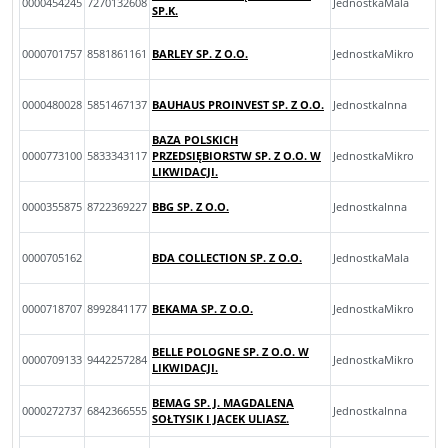
0000454245
7270132608
JednostkaMala
SP.K.
0000701757
8581861161
BARLEY SP. Z O.O.
JednostkaMikro
0000480028
5851467137
BAUHAUS PROINVEST SP. Z O.O.
JednostkaInna
BAZA POLSKICH
0000773100
5833343117
PRZEDSIĘBIORSTW SP. Z O.O. W
JednostkaMikro
LIKWIDACJI.
0000355875
8722369227
BBG SP. Z O.O.
JednostkaInna
0000705162
BDA COLLECTION SP. Z O.O.
JednostkaMala
0000718707
8992841177
BEKAMA SP. Z O.O.
JednostkaMikro
BELLE POLOGNE SP. Z O.O. W
0000709133
9442257284
JednostkaMikro
LIKWIDACJI.
BEMAG SP. J. MAGDALENA
0000272737
6842366555
JednostkaInna
SOŁTYSIK I JACEK ULIASZ.