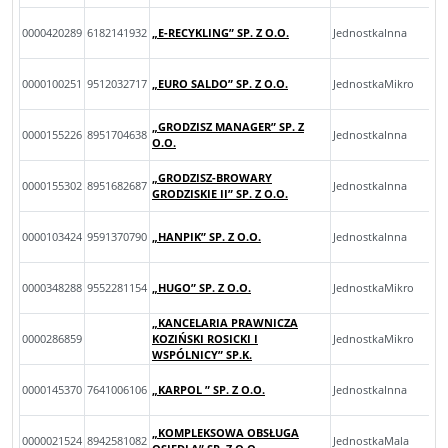
0000420289
6182141932
„E-RECYKLING” SP. Z O.O.
JednostkaInna
0000100251
9512032717
„EURO SALDO” SP. Z O.O.
JednostkaMikro
„GRODZISZ MANAGER” SP. Z
0000155226
8951704638
JednostkaInna
O.O.
„GRODZISZ-BROWARY
0000155302
8951682687
JednostkaInna
GRODZISKIE II” SP. Z O.O.
0000103424
9591370790
„HANPIK” SP. Z O.O.
JednostkaInna
0000348288
9552281154
„HUGO” SP. Z O.O.
JednostkaMikro
„KANCELARIA PRAWNICZA
0000286859
KOZIŃSKI ROSICKI I
JednostkaMikro
WSPÓLNICY” SP.K.
0000145370
7641006106
„KARPOL ” SP. Z O.O.
JednostkaInna
„KOMPLEKSOWA OBSŁUGA
0000021524
8942581082
JednostkaMala