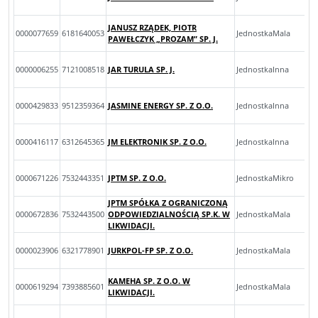
JANUSZ RZĄDEK, PIOTR
0000077659
6181640053
JednostkaMala
PAWEŁCZYK „PROZAM” SP. J.
0000006255
7121008518
JAR TURULA SP. J.
JednostkaInna
0000429833
9512359364
JASMINE ENERGY SP. Z O.O.
JednostkaInna
0000416117
6312645365
JM ELEKTRONIK SP. Z O.O.
JednostkaInna
0000671226
7532443351
JPTM SP. Z O.O.
JednostkaMikro
JPTM SPÓŁKA Z OGRANICZONĄ
0000672836
7532443500
ODPOWIEDZIALNOŚCIĄ SP.K. W
JednostkaMala
LIKWIDACJI.
0000023906
6321778901
JURKPOL-FP SP. Z O.O.
JednostkaMala
KAMEHA SP. Z O.O. W
0000619294
7393885601
JednostkaMala
LIKWIDACJI.