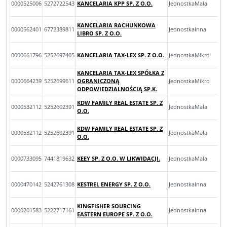
0000525006
5272722543
KANCELARIA KPP SP. Z O.O.
JednostkaMala
KANCELARIA RACHUNKOWA
0000562401
6772389811
JednostkaInna
LIBRO SP. Z O.O.
0000661796
5252697405
KANCELARIA TAX-LEX SP. Z O.O.
JednostkaMikro
KANCELARIA TAX-LEX SPÓŁKA Z
0000664239
5252699611
OGRANICZONĄ
JednostkaMikro
ODPOWIEDZIALNOŚCIĄ SP.K.
KDW FAMILY REAL ESTATE SP. Z
0000532112
5252602391
JednostkaMala
O.O.
KDW FAMILY REAL ESTATE SP. Z
0000532112
5252602391
JednostkaMala
O.O.
0000733095
7441819632
KEEY SP. Z O.O. W LIKWIDACJI.
JednostkaMala
0000470142
5242761308
KESTREL ENERGY SP. Z O.O.
JednostkaInna
KINGFISHER SOURCING
0000201583
5222717161
JednostkaInna
EASTERN EUROPE SP. Z O.O.