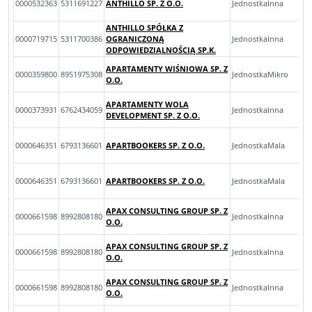
0000532363
5311691227
ANTHILLO SP. Z O.O.
JednostkaInna
ANTHILLO SPÓŁKA Z
0000719715
5311700386
OGRANICZONĄ
JednostkaInna
ODPOWIEDZIALNOŚCIĄ SP.K.
APARTAMENTY WIŚNIOWA SP. Z
0000359800
8951975308
JednostkaMikro
O.O.
APARTAMENTY WOLA
0000373931
6762434059
JednostkaInna
DEVELOPMENT SP. Z O.O.
0000646351
6793136601
APARTBOOKERS SP. Z O.O.
JednostkaMala
0000646351
6793136601
APARTBOOKERS SP. Z O.O.
JednostkaMala
APAX CONSULTING GROUP SP. Z
0000661598
8992808180
JednostkaInna
O.O.
APAX CONSULTING GROUP SP. Z
0000661598
8992808180
JednostkaInna
O.O.
APAX CONSULTING GROUP SP. Z
0000661598
8992808180
JednostkaInna
O.O.