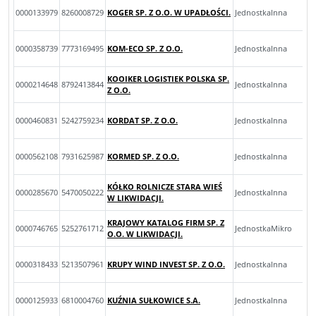
0000133979
8260008729
KOGER SP. Z O.O. W UPADŁOŚCI.
JednostkaInna
0000358739
7773169495
KOM-ECO SP. Z O.O.
JednostkaInna
KOOIKER LOGISTIEK POLSKA SP.
0000214648
8792413844
JednostkaInna
Z O.O.
0000460831
5242759234
KORDAT SP. Z O.O.
JednostkaInna
0000562108
7931625987
KORMED SP. Z O.O.
JednostkaInna
KÓŁKO ROLNICZE STARA WIEŚ
0000285670
5470050222
JednostkaInna
W LIKWIDACJI.
KRAJOWY KATALOG FIRM SP. Z
0000746765
5252761712
JednostkaMikro
O.O. W LIKWIDACJI.
0000318433
5213507961
KRUPY WIND INVEST SP. Z O.O.
JednostkaInna
0000125933
6810004760
KUŹNIA SUŁKOWICE S.A.
JednostkaInna