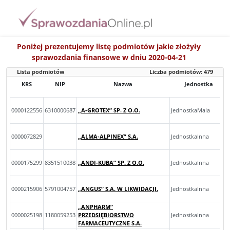
Poniżej prezentujemy listę podmiotów jakie złożyły
sprawozdania finansowe w dniu 2020-04-21
Lista podmiotów
Liczba podmiotów:
479
KRS
NIP
Nazwa
Jednostka
0000122556
6310000687
„A-GROTEX” SP. Z O.O.
JednostkaMala
0000072829
„ALMA-ALPINEX” S.A.
JednostkaInna
0000175299
8351510038
„ANDI-KUBA” SP. Z O.O.
JednostkaInna
0000215906
5791004757
„ANGUS” S.A. W LIKWIDACJI.
JednostkaInna
„ANPHARM”
0000025198
1180059253
PRZEDSIĘBIORSTWO
JednostkaInna
FARMACEUTYCZNE S.A.