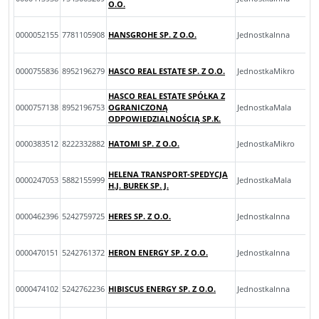
O.O.
0000052155
7781105908
HANSGROHE SP. Z O.O.
JednostkaInna
0000755836
8952196279
HASCO REAL ESTATE SP. Z O.O.
JednostkaMikro
HASCO REAL ESTATE SPÓŁKA Z
0000757138
8952196753
OGRANICZONĄ
JednostkaMala
ODPOWIEDZIALNOŚCIĄ SP.K.
0000383512
8222332882
HATOMI SP. Z O.O.
JednostkaMikro
HELENA TRANSPORT-SPEDYCJA
0000247053
5882155999
JednostkaMala
H.J. BUREK SP. J.
0000462396
5242759725
HERES SP. Z O.O.
JednostkaInna
0000470151
5242761372
HERON ENERGY SP. Z O.O.
JednostkaInna
0000474102
5242762236
HIBISCUS ENERGY SP. Z O.O.
JednostkaInna