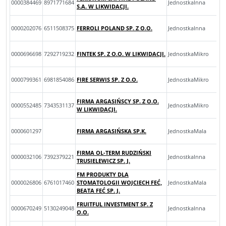
0000384469
8971771684
JednostkaInna
S.A. W LIKWIDACJI.
0000202076
6511508375
FERROLI POLAND SP. Z O.O.
JednostkaInna
0000696698
7292719232
FINTEK SP. Z O.O. W LIKWIDACJI.
JednostkaMikro
0000799361
6981854086
FIRE SERWIS SP. Z O.O.
JednostkaMikro
FIRMA ARGASIŃSCY SP. Z O.O.
0000552485
7343531137
JednostkaMikro
W LIKWIDACJI.
0000601297
FIRMA ARGASIŃSKA SP.K.
JednostkaMala
FIRMA OL-TERM RUDZIŃSKI
0000032106
7392379221
JednostkaInna
TRUSIELEWICZ SP. J.
FM PRODUKTY DLA
0000026806
6761017460
STOMATOLOGII WOJCIECH FEĆ,
JednostkaMala
BEATA FEĆ SP. J.
FRUITFUL INVESTMENT SP. Z
0000670249
5130249048
JednostkaInna
O.O.