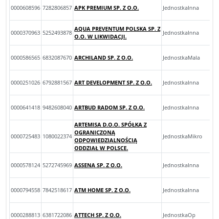
0000608596
7282806857
APK PREMIUM SP. Z O.O.
JednostkaInna
AQUA PREVENTUM POLSKA SP. Z
0000370963
5252493878
JednostkaInna
O.O. W LIKWIDACJI.
0000586565
6832087670
ARCHILAND SP. Z O.O.
JednostkaMala
0000251026
6792881567
ART DEVELOPMENT SP. Z O.O.
JednostkaInna
0000641418
9482608040
ARTBUD RADOM SP. Z O.O.
JednostkaInna
ARTEMISA D.O.O. SPÓŁKA Z
OGRANICZONĄ
0000725483
1080022374
JednostkaMikro
ODPOWIEDZIALNOŚCIĄ
ODDZIAŁ W POLSCE.
0000578124
5272745969
ASSENA SP. Z O.O.
JednostkaInna
0000794558
7842518617
ATM HOME SP. Z O.O.
JednostkaInna
0000288813
6381722086
ATTECH SP. Z O.O.
JednostkaOp