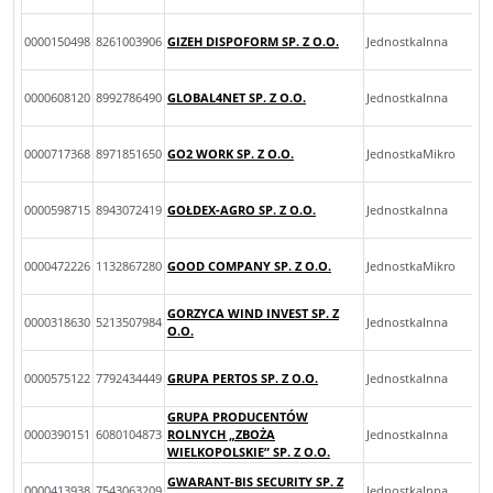
0000150498
8261003906
GIZEH DISPOFORM SP. Z O.O.
JednostkaInna
0000608120
8992786490
GLOBAL4NET SP. Z O.O.
JednostkaInna
0000717368
8971851650
GO2 WORK SP. Z O.O.
JednostkaMikro
0000598715
8943072419
GOŁDEX-AGRO SP. Z O.O.
JednostkaInna
0000472226
1132867280
GOOD COMPANY SP. Z O.O.
JednostkaMikro
GORZYCA WIND INVEST SP. Z
0000318630
5213507984
JednostkaInna
O.O.
0000575122
7792434449
GRUPA PERTOS SP. Z O.O.
JednostkaInna
GRUPA PRODUCENTÓW
0000390151
6080104873
ROLNYCH „ZBOŻA
JednostkaInna
WIELKOPOLSKIE” SP. Z O.O.
GWARANT-BIS SECURITY SP. Z
0000413938
7543063209
JednostkaInna