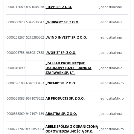
0000112689
8971648038
„TEW” SP. Z O.O.
JednostkaInna
0000660920
5342538047
„WIBRAM” SP. Z O.O.
JednostkaMala
0000251267
5213380302
„WIND INVEST” SP. Z O.O.
JednostkaInna
0000095753
9680817838
„WOBIZ” SP. Z O.O.
JednostkaInna
„ZAKŁAD PRODUKCYJNO
0000316099
USŁUGOWY JÓZEF I DANUTA
JednostkaMala
SZARWARK SP. J.” .
0000196108
6340133453
„ZREMB” SP. Z O.O.
JednostkaMikro
0000558088
9571078632
AB PRODUCTS SP. Z O.O.
JednostkaMikro
0000368869
9471974189
ABASTRA SP. Z O.O.
JednostkaInna
ABBLE SPÓŁKA Z OGRANICZONĄ
0000777702
8992859964
JednostkaMikro
ODPOWIEDZIALNOŚCIĄ SP.K.