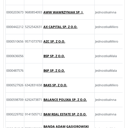
0000203673
9680854093
AWW WAWRZYNIAK SP. J.
JednostkaInna
0000442212
5252542631
AX CAPITAL SP. Z O.O.
JednostkaMikro
0000510656
9571073793
AZC SP. Z O.O.
JednostkaMikro
0000636056
B5P SP. Z O.O.
JednostkaMala
0000487576
B6P SP. Z O.O.
JednostkaMala
0000527926
6342831658
BAKS SP. Z O.O.
JednostkaMikro
0000598709
6292473871
BALANCE POLSKA SP. Z O.O.
JednostkaInna
0000229702
9141505712
BAM REAL ESTATE SP. Z O.O.
JednostkaInna
BANDA ADAM GĄSIOROWSKI