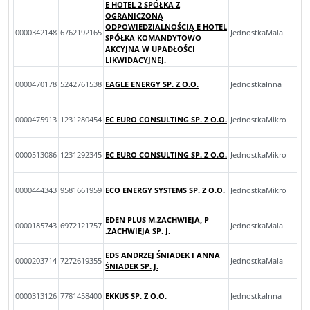
E HOTEL 2 SPÓŁKA Z
OGRANICZONĄ
ODPOWIEDZIALNOŚCIĄ E HOTEL
0000342148
6762192165
JednostkaMala
SPÓŁKA KOMANDYTOWO
AKCYJNA W UPADŁOŚCI
LIKWIDACYJNEJ.
0000470178
5242761538
EAGLE ENERGY SP. Z O.O.
JednostkaInna
0000475913
1231280454
EC EURO CONSULTING SP. Z O.O.
JednostkaMikro
0000513086
1231292345
EC EURO CONSULTING SP. Z O.O.
JednostkaMikro
0000444343
9581661959
ECO ENERGY SYSTEMS SP. Z O.O.
JednostkaMikro
EDEN PLUS M.ZACHWIEJA, P
0000185743
6972121757
JednostkaMala
.ZACHWIEJA SP. J.
EDS ANDRZEJ ŚNIADEK I ANNA
0000203714
7272619355
JednostkaMala
ŚNIADEK SP. J.
0000313126
7781458400
EKKUS SP. Z O.O.
JednostkaInna