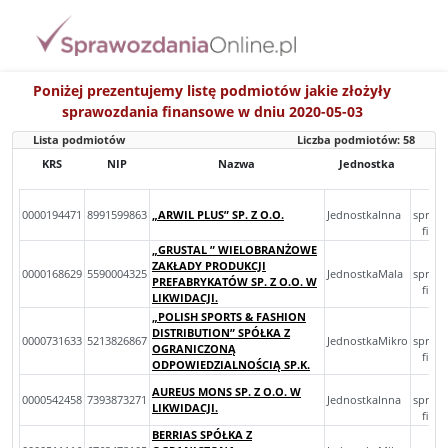
Poniżej prezentujemy listę podmiotów jakie złożyły
sprawozdania finansowe w dniu 2020-05-03
Lista podmiotów
Liczba podmiotów:
58
KRS
NIP
Nazwa
Jednostka
Ro
Ro
0000194471
8991599863
„ARWIL PLUS” SP. Z O.O.
JednostkaInna
spraw
fina
„GRUSTAL ” WIELOBRANŻOWE
Ro
ZAKŁADY PRODUKCJI
0000168629
5590004325
JednostkaMala
spraw
PREFABRYKATÓW SP. Z O.O. W
fina
LIKWIDACJI.
„POLISH SPORTS & FASHION
Ro
DISTRIBUTION” SPÓŁKA Z
0000731633
5213826867
JednostkaMikro
spraw
OGRANICZONĄ
fina
ODPOWIEDZIALNOŚCIĄ SP.K.
Ro
AUREUS MONS SP. Z O.O. W
0000542458
7393873271
JednostkaInna
spraw
LIKWIDACJI.
fina
BERRIAS SPÓŁKA Z
Ro