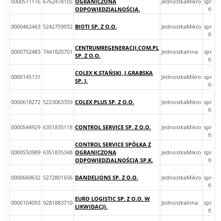
0000511116
6762478105
OGRANICZONA
JednostkaMikro
spraw
ODPOWIEDZIALNOŚCIĄ.
fina
Ro
0000462463
5242759932
BIOTI SP. Z O.O.
JednostkaMikro
spraw
fina
Ro
CENTRUMREGENERACJI.COM.PL
0000752483
7441820701
JednostkaInna
spraw
SP. Z O.O.
fina
Ro
COLEX K.STAŃSKI, J.GRABSKA
0000145131
JednostkaMikro
spraw
SP. J.
fina
Ro
0000618272
5223063359
COLEX PLUS SP. Z O.O.
JednostkaMikro
spraw
fina
Ro
0000544929
6351835118
CONTROL SERVICE SP. Z O.O.
JednostkaMikro
spraw
fina
CONTROL SERVICE SPÓŁKA Z
Ro
0000550989
6351835348
OGRANICZONĄ
JednostkaMikro
spraw
ODPOWIEDZIALNOŚCIĄ SP.K.
fina
Ro
0000669632
5272801656
DANDELIONS SP. Z O.O.
JednostkaMikro
spraw
fina
Ro
EURO LOGISTIC SP. Z O.O. W
0000104093
9281883710
JednostkaInna
spraw
LIKWIDACJI.
fina
Ro