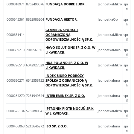
0000818971
8762490076
FUNDACJA DOBRE LUDKI.
JednostkaMikro
spraw
fina
Ro
0000545361
8862986204
FUNDACJA HEKTOR.
JednostkaOp
spraw
fina
GEMMERA SPÓŁKA Z
Ro
0000651414
OGRANICZONĄ
JednostkaMikro
spraw
ODPOWIEDZIALNOŚCIĄ SP.K.
fina
Ro
HAVO SOLUTIONS SP. Z O.O. W
0000609210
7010561301
JednostkaMala
spraw
LIKWIDACJI.
fina
Ro
HDA POLAND SP. Z O.O. W
0000726518
6342927329
JednostkaMikro
spraw
LIKWIDACJI.
fina
INDEX BIURO PODRÓŻY
Ro
0000330271
6342558122
SPÓŁKA Z OGRANICZONĄ
JednostkaInna
spraw
ODPOWIEDZIALNOŚCIĄ SP.K.
fina
Ro
0000284270
7251949544
INTER EMINEX SP. Z O.O.
JednostkaInna
spraw
fina
Ro
IPTRONIK PIOTR NOCUŃ SP.K.
0000675134
5732880641
JednostkaMikro
spraw
W LIKWIDACJI.
fina
Ro
0000456068
5213646272
ISO SP. Z O.O.
JednostkaInna
spraw
fina