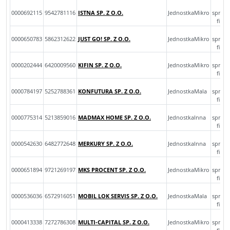
Ro
0000692115
9542781116
ISTNA SP. Z O.O.
JednostkaMikro
spraw
fina
Ro
0000650783
5862312622
JUST GO! SP. Z O.O.
JednostkaMikro
spraw
fina
Ro
0000202444
6420009560
KIFIN SP. Z O.O.
JednostkaMikro
spraw
fina
Ro
0000784197
5252788361
KONFUTURA SP. Z O.O.
JednostkaMala
spraw
fina
Ro
0000775314
5213859016
MADMAX HOME SP. Z O.O.
JednostkaInna
spraw
fina
Ro
0000542630
6482772648
MERKURY SP. Z O.O.
JednostkaInna
spraw
fina
Ro
0000651894
9721269197
MKS PROCENT SP. Z O.O.
JednostkaMikro
spraw
fina
Ro
0000536036
6572916051
MOBIL LOK SERVIS SP. Z O.O.
JednostkaMala
spraw
fina
Ro
0000413338
7272786308
MULTI-CAPITAL SP. Z O.O.
JednostkaMikro
spraw