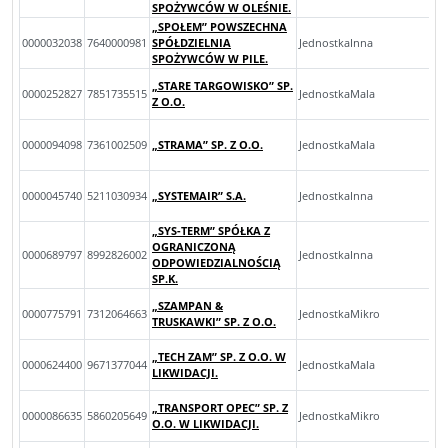
SPOŻYWCÓW W OLEŚNIE.
„SPOŁEM” POWSZECHNA
0000032038
7640000981
SPÓŁDZIELNIA
JednostkaInna
SPOŻYWCÓW W PILE.
„STARE TARGOWISKO” SP.
0000252827
7851735515
JednostkaMala
Z O.O.
0000094098
7361002509
„STRAMA” SP. Z O.O.
JednostkaMala
0000045740
5211030934
„SYSTEMAIR” S.A.
JednostkaInna
„SYS-TERM” SPÓŁKA Z
OGRANICZONĄ
0000689797
8992826002
JednostkaInna
ODPOWIEDZIALNOŚCIĄ
SP.K.
„SZAMPAN &
0000775791
7312064663
JednostkaMikro
TRUSKAWKI” SP. Z O.O.
„TECH ZAM” SP. Z O.O. W
0000624400
9671377044
JednostkaMala
LIKWIDACJI.
„TRANSPORT OPEC” SP. Z
0000086635
5860205649
JednostkaMikro
O.O. W LIKWIDACJI.