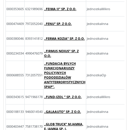
0000353605
6321989696
„FEIMA II” SP. Z O.O.
JednostkaMikro
0000474409
7972052040
„FENU” SP. Z O.O.
JednostkaInna
0000380046
8393141812
„FERMA KOZIA” SP. Z O.O.
JednostkaInna
„FIRMUS NEXUS” SP. Z
0000234334
4990476079
JednostkaInna
O.O.
„FUNDACJA BYŁYCH
FUNKCJONARIUSZY
POLICYJNYCH
0000688555
7312057551
JednostkaOp
PODODDZIAŁÓW
ANTYTERRORYSTYCZNYCH
SPAP”.
0000343615
9471966178
„FUND-IZOL ” SP. Z O.O.
JednostkaMikro
0000188133
9460014540
„GALAAUTO” SP. Z O.O.
JednostkaInna
„GLOB TRUCK” M.JAMKA,
0000403447
7581738170
JednostkaInna
E. JAMKA SP. J.