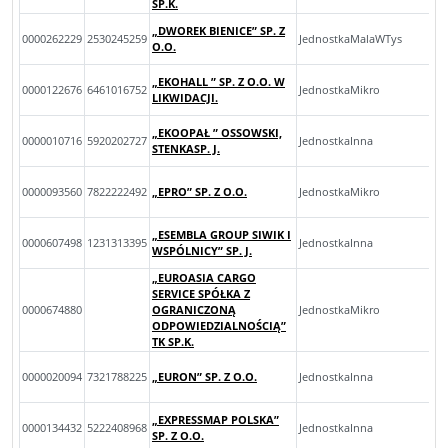
SP.K.
„DWOREK BIENICE” SP. Z
0000262229
2530245259
JednostkaMalaWTys
O.O.
„EKOHALL ” SP. Z O.O. W
0000122676
6461016752
JednostkaMikro
LIKWIDACJI.
„EKOOPAŁ ” OSSOWSKI,
0000010716
5920202727
JednostkaInna
STENKASP. J.
0000093560
7822222492
„EPRO” SP. Z O.O.
JednostkaMikro
„ESEMBLA GROUP SIWIK I
0000607498
1231313395
JednostkaInna
WSPÓLNICY” SP. J.
„EUROASIA CARGO
SERVICE SPÓŁKA Z
0000674880
OGRANICZONĄ
JednostkaMikro
ODPOWIEDZIALNOŚCIĄ”
TK SP.K.
0000020094
7321788225
„EURON” SP. Z O.O.
JednostkaInna
„EXPRESSMAP POLSKA”
0000134432
5222408968
JednostkaInna
SP. Z O.O.