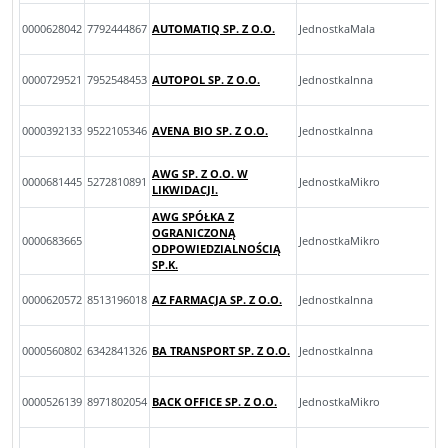
0000628042
7792444867
AUTOMATIQ SP. Z O.O.
JednostkaMala
0000729521
7952548453
AUTOPOL SP. Z O.O.
JednostkaInna
0000392133
9522105346
AVENA BIO SP. Z O.O.
JednostkaInna
AWG SP. Z O.O. W
0000681445
5272810891
JednostkaMikro
LIKWIDACJI.
AWG SPÓŁKA Z
OGRANICZONĄ
0000683665
JednostkaMikro
ODPOWIEDZIALNOŚCIĄ
SP.K.
0000620572
8513196018
AZ FARMACJA SP. Z O.O.
JednostkaInna
0000560802
6342841326
BA TRANSPORT SP. Z O.O.
JednostkaInna
0000526139
8971802054
BACK OFFICE SP. Z O.O.
JednostkaMikro