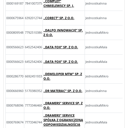
„COMPLET”
0000169187
7841007375
JednostkaInna
CHMIELEWSCY SP. J.
0000675964
6392012744
„CORECT” SP. Z O.O.
JednostkaInna
„DALPO INNOWACJE” SP.
0000809548
7792510386
JednostkaMikro
Z O.O.
0000566623
6452542406
„DATA FOX” SP. Z O.O.
JednostkaMala
0000566623
6452542406
„DATA FOX” SP. Z O.O.
JednostkaMala
„DEWELOPER MTW” SP. Z
0000286770
6692451933
JednostkaMikro
O.O.
0000666960
5170380352
„DR MATERAC” SP. Z O.O.
JednostkaInna
„DRAMERS” SERVICE SP. Z
0000768096
7773346460
JednostkaMikro
O.O.
„DRAMERS” SERVICE
SPÓŁKA Z OGRANICZONĄ
0000769674
7773346744
JednostkaMala
ODPOWIEDZIALNOŚCIĄ