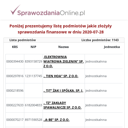
Poniżej prezentujemy listę podmiotów jakie złożyły
sprawozdania finansowe w dniu 2020-07-28
Lista podmiotów
Liczba podmiotów:
1143
KRS
NIP
Nazwa
Jednostka
‚ELEKTROWNIA
0000394430
8393158729
WIATROWA ZIELENIN” SP.
JednostkaInna
Z O.O.
0000297816
1231137745
„ TIEN HOA” SP. Z O.O.
JednostkaInna
0000218596
„ TJT” ŻAK I SPÓŁKA. SP. J.
JednostkaInna
„ TZ” ZAKŁADY
0000227633
6182004833
JednostkaInna
SPAWALNICZE SP. Z O.O.
0000070217
8971590528
„A-BE” SP. Z O.O.
JednostkaInna