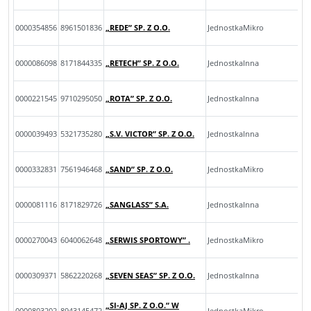
0000354856
8961501836
„REDE” SP. Z O.O.
JednostkaMikro
0000086098
8171844335
„RETECH” SP. Z O.O.
JednostkaInna
0000221545
9710295050
„ROTA” SP. Z O.O.
JednostkaInna
0000039493
5321735280
„S.V. VICTOR” SP. Z O.O.
JednostkaInna
0000332831
7561946468
„SAND” SP. Z O.O.
JednostkaMikro
0000081116
8171829726
„SANGLASS” S.A.
JednostkaInna
0000270043
6040062648
„SERWIS SPORTOWY” .
JednostkaMikro
0000309371
5862220268
„SEVEN SEAS” SP. Z O.O.
JednostkaInna
„SI-AJ SP. Z O.O.” W
0000803202
8943145472
JednostkaMikro