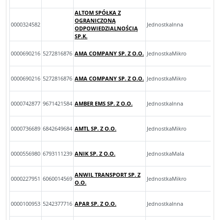
ALTOM SPÓŁKA Z
OGRANICZONĄ
0000324582
JednostkaInna
ODPOWIEDZIALNOŚCIĄ
SP.K.
0000690216
5272816876
AMA COMPANY SP. Z O.O.
JednostkaMikro
0000690216
5272816876
AMA COMPANY SP. Z O.O.
JednostkaMikro
0000742877
9671421584
AMBER EMS SP. Z O.O.
JednostkaInna
0000736689
6842649684
AMTL SP. Z O.O.
JednostkaMikro
0000556980
6793111239
ANIK SP. Z O.O.
JednostkaMala
ANWIL TRANSPORT SP. Z
0000227951
6060014569
JednostkaMikro
O.O.
0000100953
5242377716
APAR SP. Z O.O.
JednostkaInna