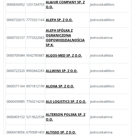
AL&JUR COMPANY SP. Z
0000656952
1231334753
JednostkaMikro
O.O.
0000732015
7773321164
ALEFH SP. Z O.O.
JednostkaMikro
ALEFH SPÓŁKA Z
OGRANICZONĄ
0000733157
7773322063
JednostkaInna
ODPOWIEDZIALNOŚCIĄ
SP.K.
0000709384
9542785887
ALGOS-MED SP. Z O.O.
JednostkaMala
0000722520
8992842283
ALLWINS SP. Z O.O.
JednostkaMikro
0000571164
8971812199
ALOHA SP. Z O.O.
JednostkaMikro
0000439985
7743214239
ALS LOGISTICS SP. Z O.O.
JednostkaMikro
ALTERSON POLSKA SP. Z
0000403152
5213622538
JednostkaInna
O.O.
0000418056
6793081403
ALTISSO SP. Z O.O.
JednostkaInna