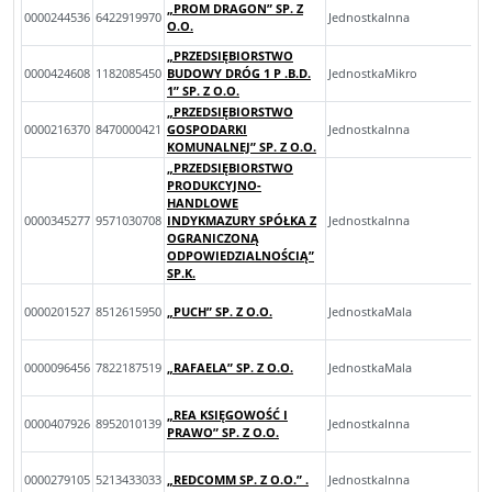
„PROM DRAGON” SP. Z
0000244536
6422919970
JednostkaInna
O.O.
„PRZEDSIĘBIORSTWO
0000424608
1182085450
BUDOWY DRÓG 1 P .B.D.
JednostkaMikro
1” SP. Z O.O.
„PRZEDSIĘBIORSTWO
0000216370
8470000421
GOSPODARKI
JednostkaInna
KOMUNALNEJ” SP. Z O.O.
„PRZEDSIĘBIORSTWO
PRODUKCYJNO-
HANDLOWE
0000345277
9571030708
INDYKMAZURY SPÓŁKA Z
JednostkaInna
OGRANICZONĄ
ODPOWIEDZIALNOŚCIĄ”
SP.K.
0000201527
8512615950
„PUCH” SP. Z O.O.
JednostkaMala
0000096456
7822187519
„RAFAELA” SP. Z O.O.
JednostkaMala
„REA KSIĘGOWOŚĆ I
0000407926
8952010139
JednostkaInna
PRAWO” SP. Z O.O.
0000279105
5213433033
„REDCOMM SP. Z O.O.” .
JednostkaInna