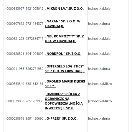
0000183927
5921005012
„MIKRON J.V.” SP. Z O.O.
JednostkaMala
„NARAN” SP. Z O.O. W
0000307612
9721184377
JednostkaInna
LIKWIDACJI.
„NBL KOMPOZYTY” SP. Z
0000321223
9372584717
JednostkaMala
O.O. W LIKWIDACJI.
0000120521
6941004097
„NORDPOL ” SP. Z O.O.
JednostkaMala
„OFFERGELD LOGISTICS”
0000211985
5262771959
JednostkaInna
SP. Z O.O. W LIKWIDACJI.
„OKOMED MAREK DĘBSKI
0000553549
6381812151
JednostkaMikro
SP.K.” .
„OMNIBUS” SPÓŁKA Z
OGRANICZONĄ
0000379003
7851789936
JednostkaMikro
ODPOWIEDZIALNOŚCIĄ
INWESTYCJE. SP.K.
0000030879
9591450690
„O-PRESS” SP. Z O.O.
JednostkaInna