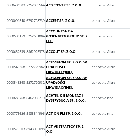
0000436383
7252063564
AC3 POWER SP. Z O.O.
JednostkaMikro
0000091540
6792708739
ACCEPT SP. Z O.O.
JednostkaMikro
ACCOUNTANT &
0000530159
5252601084
GOTENBERG GROUP SP. Z
JednostkaInna
O.O.
0000652539
8862995373
ACCOUT SP. Z O.O.
JednostkaMikro
ACFASHION SP. Z O.O. W
0000543368
5272729982
UPADŁOŚCI
JednostkaMikro
LIKWIDACYJNEJ.
ACFASHION SP. Z O.O. W
0000543368
5272729982
UPADŁOŚCI
JednostkaMikro
LIKWIDACYJNEJ.
ACHTELIK II MONTAŻ I
0000686768
6462956279
JednostkaInna
DYSTRYBUCJA SP. Z O.O.
0000775626
5833344996
ACTION FM SP. Z O.O.
JednostkaInna
ACTIVE STRATEGY SP. Z
0000570503
8943065098
JednostkaMikro
O.O.