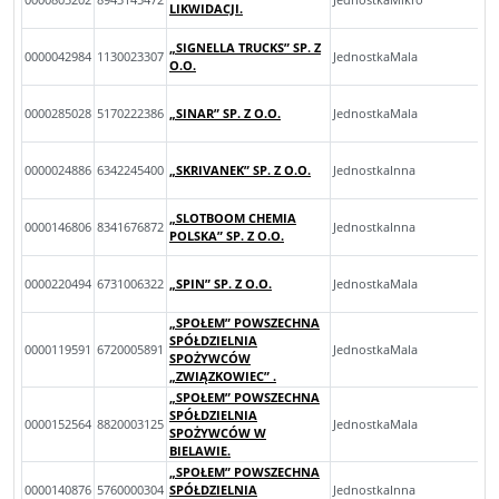
LIKWIDACJI.
„SIGNELLA TRUCKS” SP. Z
0000042984
1130023307
JednostkaMala
O.O.
0000285028
5170222386
„SINAR” SP. Z O.O.
JednostkaMala
0000024886
6342245400
„SKRIVANEK” SP. Z O.O.
JednostkaInna
„SLOTBOOM CHEMIA
0000146806
8341676872
JednostkaInna
POLSKA” SP. Z O.O.
0000220494
6731006322
„SPIN” SP. Z O.O.
JednostkaMala
„SPOŁEM” POWSZECHNA
SPÓŁDZIELNIA
0000119591
6720005891
JednostkaMala
SPOŻYWCÓW
„ZWIĄZKOWIEC” .
„SPOŁEM” POWSZECHNA
SPÓŁDZIELNIA
0000152564
8820003125
JednostkaMala
SPOŻYWCÓW W
BIELAWIE.
„SPOŁEM” POWSZECHNA
0000140876
5760000304
SPÓŁDZIELNIA
JednostkaInna