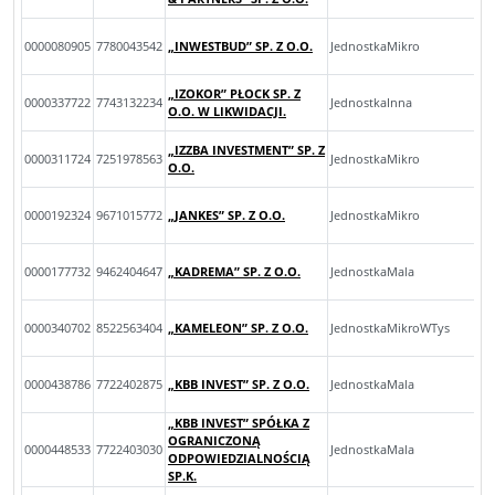
0000080905
7780043542
„INWESTBUD” SP. Z O.O.
JednostkaMikro
„IZOKOR” PŁOCK SP. Z
0000337722
7743132234
JednostkaInna
O.O. W LIKWIDACJI.
„IZZBA INVESTMENT” SP. Z
0000311724
7251978563
JednostkaMikro
O.O.
0000192324
9671015772
„JANKES” SP. Z O.O.
JednostkaMikro
0000177732
9462404647
„KADREMA” SP. Z O.O.
JednostkaMala
0000340702
8522563404
„KAMELEON” SP. Z O.O.
JednostkaMikroWTys
0000438786
7722402875
„KBB INVEST” SP. Z O.O.
JednostkaMala
„KBB INVEST” SPÓŁKA Z
OGRANICZONĄ
0000448533
7722403030
JednostkaMala
ODPOWIEDZIALNOŚCIĄ
SP.K.