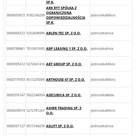
SP.K.
ARK RYT SPÓŁKA Z
OGRANICZONĄ
0000650815
9182166299
JednostkaMikro
ODPOWIEDZIALNOŚCIĄ
SP.K.
0000604372
5252648996
ARLEN-TEC SP. Z O.O.
JednostkaInna
0000788461
7010931695
ARP LEASING 1 SP. Z O.O.
JednostkaInna
0000395412
5272661416
ART GROUP SP. Z O.O.
JednostkaMikro
0000774703
8513235089
ARTHOUSE 47 SP. Z O.O.
JednostkaMikro
0000376147
5922244954
ASECURICA SP. Z O.O.
JednostkaMala
ASHER TRADING SP. Z
0000639519
5272781267
JednostkaMikro
O.O.
0000557127
8513184239
ASLIFT SP. Z O.O.
JednostkaInna