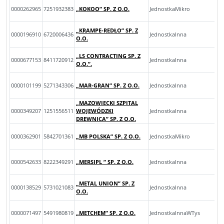
0000262965
7251932383
„KOKOO” SP. Z O.O.
JednostkaMikro
„KRAMPE-REDŁO” SP. Z
0000196910
6720006436
JednostkaInna
O.O.
„LS CONTRACTING SP. Z
0000677153
8411720912
JednostkaInna
O.O.”.
0000101199
5271343306
„MAR-GRAN” SP. Z O.O.
JednostkaInna
„MAZOWIECKI SZPITAL
0000349207
1251556511
WOJEWÓDZKI
JednostkaInna
DREWNICA” SP. Z O.O.
0000362901
5842701361
„MB POLSKA” SP. Z O.O.
JednostkaMikro
0000542633
8222349291
„MERSIPL ” SP. Z O.O.
JednostkaInna
„METAL UNION” SP. Z
0000138529
5731021083
JednostkaInna
O.O.
0000071497
5491980819
„METCHEM” SP. Z O.O.
JednostkaInnaWTys