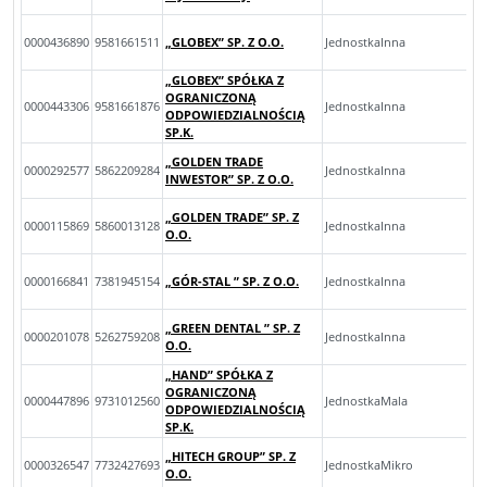
0000436890
9581661511
„GLOBEX” SP. Z O.O.
JednostkaInna
„GLOBEX” SPÓŁKA Z
OGRANICZONĄ
0000443306
9581661876
JednostkaInna
ODPOWIEDZIALNOŚCIĄ
SP.K.
„GOLDEN TRADE
0000292577
5862209284
JednostkaInna
INWESTOR” SP. Z O.O.
„GOLDEN TRADE” SP. Z
0000115869
5860013128
JednostkaInna
O.O.
0000166841
7381945154
„GÓR-STAL ” SP. Z O.O.
JednostkaInna
„GREEN DENTAL ” SP. Z
0000201078
5262759208
JednostkaInna
O.O.
„HAND” SPÓŁKA Z
OGRANICZONĄ
0000447896
9731012560
JednostkaMala
ODPOWIEDZIALNOŚCIĄ
SP.K.
„HITECH GROUP” SP. Z
0000326547
7732427693
JednostkaMikro
O.O.