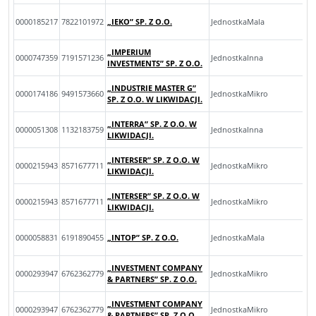
0000185217
7822101972
„IEKO” SP. Z O.O.
JednostkaMala
„IMPERIUM
0000747359
7191571236
JednostkaInna
INVESTMENTS” SP. Z O.O.
„INDUSTRIE MASTER G”
0000174186
9491573660
JednostkaMikro
SP. Z O.O. W LIKWIDACJI.
„INTERRA” SP. Z O.O. W
0000051308
1132183759
JednostkaInna
LIKWIDACJI.
„INTERSER” SP. Z O.O. W
0000215943
8571677711
JednostkaMikro
LIKWIDACJI.
„INTERSER” SP. Z O.O. W
0000215943
8571677711
JednostkaMikro
LIKWIDACJI.
0000058831
6191890455
„INTOP” SP. Z O.O.
JednostkaMala
„INVESTMENT COMPANY
0000293947
6762362779
JednostkaMikro
& PARTNERS” SP. Z O.O.
„INVESTMENT COMPANY
0000293947
6762362779
JednostkaMikro
& PARTNERS” SP. Z O.O.