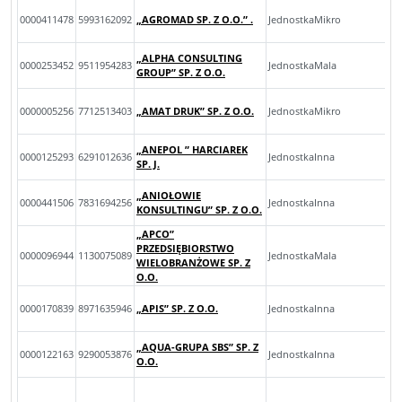
0000411478
5993162092
„AGROMAD SP. Z O.O.” .
JednostkaMikro
„ALPHA CONSULTING
0000253452
9511954283
JednostkaMala
GROUP” SP. Z O.O.
0000005256
7712513403
„AMAT DRUK” SP. Z O.O.
JednostkaMikro
„ANEPOL ” HARCIAREK
0000125293
6291012636
JednostkaInna
SP. J.
„ANIOŁOWIE
0000441506
7831694256
JednostkaInna
KONSULTINGU” SP. Z O.O.
„APCO”
PRZEDSIĘBIORSTWO
0000096944
1130075089
JednostkaMala
WIELOBRANŻOWE SP. Z
O.O.
0000170839
8971635946
„APIS” SP. Z O.O.
JednostkaInna
„AQUA-GRUPA SBS” SP. Z
0000122163
9290053876
JednostkaInna
O.O.