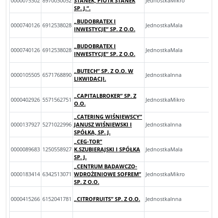
0000075302
8970030052
STANEK, PIOTR STANEK
JednostkaMikro
SP. J.”.
„BUDOBRATEX I
0000740126
6912538028
JednostkaMala
INWESTYCJE” SP. Z O.O.
„BUDOBRATEX I
0000740126
6912538028
JednostkaMala
INWESTYCJE” SP. Z O.O.
„BUTECH” SP. Z O.O. W
0000105505
6571768890
JednostkaInna
LIKWIDACJI.
„CAPITALBROKER” SP. Z
0000402926
5571562751
JednostkaMikro
O.O.
„CATERING WIŚNIEWSCY”
0000137927
5271022996
JANUSZ WIŚNIEWSKI I
JednostkaInna
SPÓŁKA, SP. J.
„CEG-TOR”
0000089683
1250558927
K.SZUBIERAJSKI I SPÓŁKA
JednostkaMala
SP. J.
„CENTRUM BADAWCZO-
0000183414
6342513071
WDROŻENIOWE SOFREM”
JednostkaMikro
SP. Z O.O.
0000415266
6152041781
„CITROFRUITS” SP. Z O.O.
JednostkaInna