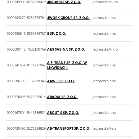
0000749900
8733268429
4BROKERS SP. Z O.O.
JednostkaMikro
0000484270
5252578764
4WORK GROUP SP. Z O.O.
JednostkaInna
0000436849
8561846767
8 SP. Z O.O.
JednostkaInna
0000595142
7632130769
A&S SABINA SP. Z O.O.
JednostkaMikro
A.F. TRANS SP. Z O.O. W
0000241654
8111721942
JednostkaInna
LIKWIDACJI.
0000586796
1132898346
AAW I SP. Z O.O.
JednostkaInna
0000570093
5322052614
ABADIA SP. Z O.O.
JednostkaInna
0000467804
5441536531
ABOUT-S SP. Z O.O.
JednostkaInna
0000730490
5272834839
AB-TRANSPORT SP. Z O.O.
JednostkaMala