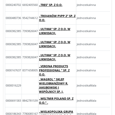
0000240702
6692405560
„TRES” SP. Z O.O.
JednostkaInna
„TROJANÓW PVPP 2” SP. Z
0000480736
9542744612
JednostkaInna
O.O.
„ULTIMA” SP. Z O.O. W
0000382385
7393826047
JednostkaInna
LIKWIDACJI.
„ULTIMA” SP. Z O.O. W
0000382385
7393826047
JednostkaInna
LIKWIDACJI.
„ULTIMA” SP. Z O.O. W
0000382385
7393826047
JednostkaInna
LIKWIDACJI.
„VERONA PRODUCTS
0000167637
8371658005
PROFESSIONAL ” SP. Z
JednostkaInna
O.O.
„WAGROL ” SKLEP
WIELOBRANŻOWY R.
0000016229
JednostkaMala
JAKUBOWSKI I
WSPÓLNICY SP. J.
„WELTMIR POLAND SP. Z
0000691583
8842781539
JednostkaMala
O.O.” .
„WIELKOPOLSKA GRUPA
0000186343
7780085167
JednostkaMala