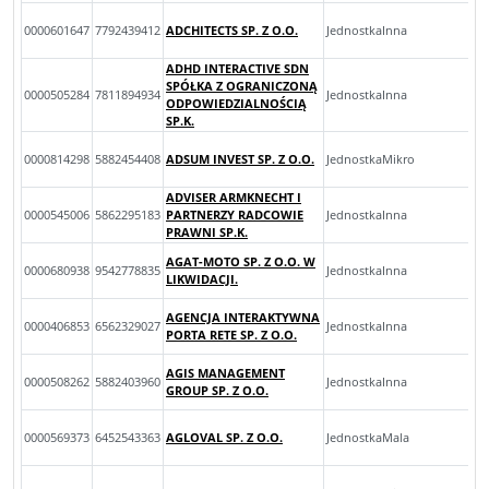
0000601647
7792439412
ADCHITECTS SP. Z O.O.
JednostkaInna
ADHD INTERACTIVE SDN
SPÓŁKA Z OGRANICZONĄ
0000505284
7811894934
JednostkaInna
ODPOWIEDZIALNOŚCIĄ
SP.K.
0000814298
5882454408
ADSUM INVEST SP. Z O.O.
JednostkaMikro
ADVISER ARMKNECHT I
0000545006
5862295183
PARTNERZY RADCOWIE
JednostkaInna
PRAWNI SP.K.
AGAT-MOTO SP. Z O.O. W
0000680938
9542778835
JednostkaInna
LIKWIDACJI.
AGENCJA INTERAKTYWNA
0000406853
6562329027
JednostkaInna
PORTA RETE SP. Z O.O.
AGIS MANAGEMENT
0000508262
5882403960
JednostkaInna
GROUP SP. Z O.O.
0000569373
6452543363
AGLOVAL SP. Z O.O.
JednostkaMala