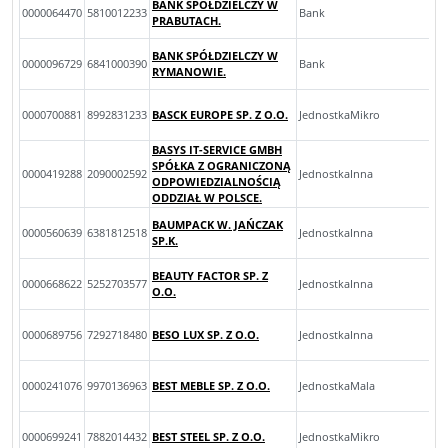
BANK SPÓŁDZIELCZY W
0000064470
5810012233
Bank
PRABUTACH.
BANK SPÓŁDZIELCZY W
0000096729
6841000390
Bank
RYMANOWIE.
0000700881
8992831233
BASCK EUROPE SP. Z O.O.
JednostkaMikro
BASYS IT-SERVICE GMBH
SPÓŁKA Z OGRANICZONĄ
0000419288
2090002592
JednostkaInna
ODPOWIEDZIALNOŚCIĄ
ODDZIAŁ W POLSCE.
BAUMPACK W. JAŃCZAK
0000560639
6381812518
JednostkaInna
SP.K.
BEAUTY FACTOR SP. Z
0000668622
5252703577
JednostkaInna
O.O.
0000689756
7292718480
BESO LUX SP. Z O.O.
JednostkaInna
0000241076
9970136963
BEST MEBLE SP. Z O.O.
JednostkaMala
0000699241
7882014432
BEST STEEL SP. Z O.O.
JednostkaMikro