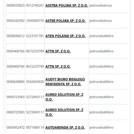
0000033823
8512740201
ASSTRA POLSKA SP. Z O.O.
JednostkaInna
0000320392
1050000770
ASTER POLSKA SP. Z O.O.
JednostkaInna
0000696612
5223101781
ATEN POLAND SP. Z O.O.
JednostkaMikro
0000400766
8672233789
ATTN SP. Z O.O.
JednostkaMikro
0000400766
8672233789
ATTN SP. Z O.O.
JednostkaMikro
AUDYT BIURO BIEGŁEGO
0000649880
5542943930
JednostkaMikro
REWIDENTA SP. Z O.O.
AUREO SOLUTION SP. Z
0000723583
5272843117
JednostkaMikro
O.O.
AUREO SOLUTION SP. Z
0000723583
5272843117
JednostkaMikro
O.O.
0000452472
9571068119
AUTOARENDA SP. Z O.O.
JednostkaMikro