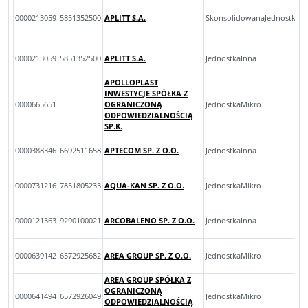
0000213059
5851352500
APLITT S.A.
SkonsolidowanaJednostkaIn
0000213059
5851352500
APLITT S.A.
JednostkaInna
APOLLOPLAST
INWESTYCJE SPÓŁKA Z
0000665651
OGRANICZONĄ
JednostkaMikro
ODPOWIEDZIALNOŚCIĄ
SP.K.
0000388346
6692511658
APTECOM SP. Z O.O.
JednostkaInna
0000731216
7851805233
AQUA-KAN SP. Z O.O.
JednostkaMikro
0000121363
9290100021
ARCOBALENO SP. Z O.O.
JednostkaInna
0000639142
6572925682
AREA GROUP SP. Z O.O.
JednostkaMikro
AREA GROUP SPÓŁKA Z
OGRANICZONĄ
0000641494
6572926049
JednostkaMikro
ODPOWIEDZIALNOŚCIĄ