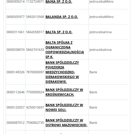
0000309214
1132724971
BAJKA SP. Z O.O.
JednostkaMikro
0000505977
5892013568
BALANDA SP. Z O.O.
JednostkaMikro
0000311661
5842658317
BALTA SP. Z O.O.
JednostkaInna
BALTA SPÓŁKA Z
OGRANICZONĄ
0000558074
5842741633
JednostkaInna
ODPOWIEDZIALNOŚCIĄ
SP.K.
BANK SPÓŁDZIELCZY
POJEZIERZA
0000149326
7870000097
MIĘDZYCHODZKO-
Bank
SIERAKOWSKIEGO W
SIERAKOWIE.
BANK SPÓŁDZIELCZY W
0000112646
7750000924
Bank
KROŚNIEWICACH.
BANK SPÓŁDZIELCZY W
0000125057
9250015697
Bank
NOWEJ SOLI.
BANK SPÓŁDZIELCZY W
0000087012
7590002735
Bank
OSTROWI MAZOWIECKIEJ.