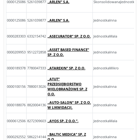
0000125086
5261039877
„ARLEN” S.A.
SkonsolidowanaJednostkaIn
0000125086
5261039877
„ARLEN” S.A.
JednostkaInna
0000283303
6332154742
„ASECURATOR” SP. Z O.O.
JednostkaMala
„ASSET BASED FINANCE”
0000209953
9512272858
JednostkaInna
SP. Z O.O.
0000189378
7780047333
„ATAREXIN” SP. Z O.O.
JednostkaMikro
„ATUT”
PRZEDSIĘBIORSTWO
0000100156
7880013026
JednostkaInna
WIELOBRANŻOWE SP. Z
O.O.
„AUTO-SALON” SP. Z O.O.
0000188076
8820004136
JednostkaInna
W LIKWIDACJI.
0000612506
8272309603
„AYOS SP. Z O.O.”.
JednostkaMala
„BALTIC MEDICA” SP. Z
0000292552
5862214144
JednostkaInna
O.O.