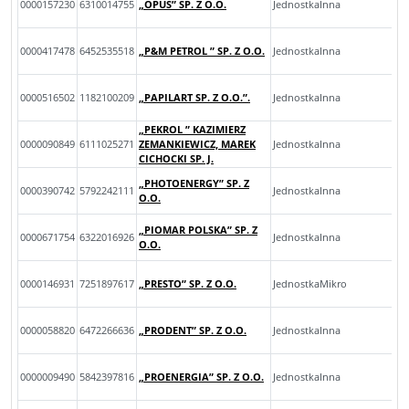
0000157230
6310014755
„OPUS” SP. Z O.O.
JednostkaInna
0000417478
6452535518
„P&M PETROL ” SP. Z O.O.
JednostkaInna
0000516502
1182100209
„PAPILART SP. Z O.O.”.
JednostkaInna
„PEKROL ” KAZIMIERZ
0000090849
6111025271
ZEMANKIEWICZ, MAREK
JednostkaInna
CICHOCKI SP. J.
„PHOTOENERGY” SP. Z
0000390742
5792242111
JednostkaInna
O.O.
„PIOMAR POLSKA” SP. Z
0000671754
6322016926
JednostkaInna
O.O.
0000146931
7251897617
„PRESTO” SP. Z O.O.
JednostkaMikro
0000058820
6472266636
„PRODENT” SP. Z O.O.
JednostkaInna
0000009490
5842397816
„PROENERGIA” SP. Z O.O.
JednostkaInna