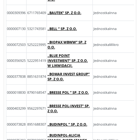
0000309396
6711765409
„BAUTEK” SP. Z O.O.
JednostkaInna
0000007130
5321743581
„BELL ” SP. Z O.O.
JednostkaInna
„BIOPAX WBWW” SP. Z
0000072503
5252223995
JednostkaMikro
O.O.
„BLUE POINT
0000356925
5222951419
INVESTMENT” SP. Z O.O.
JednostkaInna
W LIKWIDACJI.
„BOMAR INVEST GROUP”
0000377838
8851631874
JednostkaInna
SP. Z O.O.
0000018830
8790168547
„BRESSE POL ” SP. Z O.O.
JednostkaInna
„BRESSE POL-INVEST” SP.
0000403299
9562297671
JednostkaInna
Z O.O.
0000073828
8951688307
„BUDINPOL ” SP. Z O.O.
JednostkaInna
„BUDINPOL-ALICJA