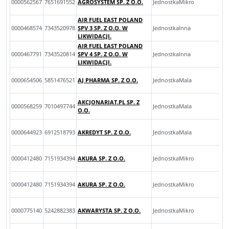
0000562567
7651691552
AGROSYSTEM SP. Z O.O.
JednostkaMikro
AIR FUEL EAST POLAND
0000468574
7343520978
SPV 3 SP. Z O.O. W
JednostkaInna
LIKWIDACJI.
AIR FUEL EAST POLAND
0000467791
7343520814
SPV 4 SP. Z O.O. W
JednostkaInna
LIKWIDACJI.
0000654506
5851476521
AJ PHARMA SP. Z O.O.
JednostkaMala
AKCJONARIAT.PL SP. Z
0000568259
7010497744
JednostkaMala
O.O.
0000644923
6912518793
AKREDYT SP. Z O.O.
JednostkaMala
0000412480
7151934394
AKURA SP. Z O.O.
JednostkaMikro
0000412480
7151934394
AKURA SP. Z O.O.
JednostkaMikro
0000775140
5242882383
AKWARYSTA SP. Z O.O.
JednostkaMikro