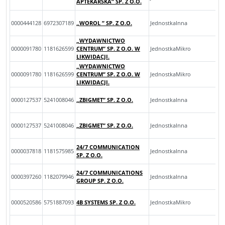
APTEKARSKA” SP. Z O.O.
0000444128
6972307189
„WOROL ” SP. Z O.O.
JednostkaInna
„WYDAWNICTWO
0000091780
1181626599
CENTRUM” SP. Z O.O. W
JednostkaMikro
LIKWIDACJI.
„WYDAWNICTWO
0000091780
1181626599
CENTRUM” SP. Z O.O. W
JednostkaMikro
LIKWIDACJI.
0000127537
5241008046
„ZBIGMET” SP. Z O.O.
JednostkaInna
0000127537
5241008046
„ZBIGMET” SP. Z O.O.
JednostkaInna
24/7 COMMUNICATION
0000037818
1181575985
JednostkaInna
SP. Z O.O.
24/7 COMMUNICATIONS
0000397260
1182079946
JednostkaInna
GROUP SP. Z O.O.
0000520586
5751887093
4B SYSTEMS SP. Z O.O.
JednostkaMikro