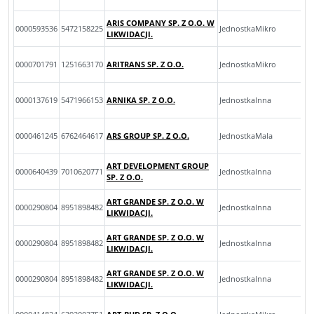
ARIS COMPANY SP. Z O.O. W
0000593536
5472158225
JednostkaMikro
LIKWIDACJI.
0000701791
1251663170
ARITRANS SP. Z O.O.
JednostkaMikro
0000137619
5471966153
ARNIKA SP. Z O.O.
JednostkaInna
0000461245
6762464617
ARS GROUP SP. Z O.O.
JednostkaMala
ART DEVELOPMENT GROUP
0000640439
7010620771
JednostkaInna
SP. Z O.O.
ART GRANDE SP. Z O.O. W
0000290804
8951898482
JednostkaInna
LIKWIDACJI.
ART GRANDE SP. Z O.O. W
0000290804
8951898482
JednostkaInna
LIKWIDACJI.
ART GRANDE SP. Z O.O. W
0000290804
8951898482
JednostkaInna
LIKWIDACJI.