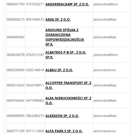
0000657793
9731035271
AKADEMIACAMP SP. Z O.O.
JednostkaMikro
0000300215
8951906572
AKSA SP. Z O.O.
JednostkaMala
AKSOUND SPÓŁKA Z
OGRANICZONĄ
0000495402
JednostkaMala
ODPOWIEDZIALNOŚCIĄ
SP.K.
ALBATROS P-B SP . Z O.O.
0000634578
6762512747
JednostkaMikro
SP.K.
0000259830
6282146018
ALBAU SP. Z O.O.
JednostkaInna
ALCOPPER TRANSPORT SP. Z
0000514220
9542749911
JednostkaMala
O.O.
ALEA NIERUCHOMOŚCI SP. Z
0000763442
9471999002
JednostkaMala
O.O.
0000489895
5862286273
ALEKSEON SP. Z O.O.
JednostkaMala
0000771339
9571113400
ALFA PARK 5 SP. Z O.O.
JednostkaInna