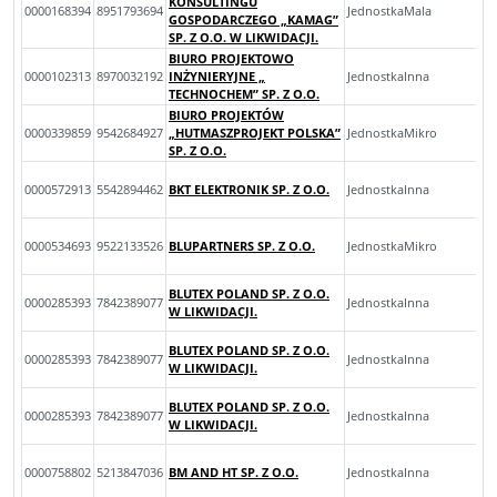
KONSULTINGU
0000168394
8951793694
JednostkaMala
GOSPODARCZEGO „KAMAG”
SP. Z O.O. W LIKWIDACJI.
BIURO PROJEKTOWO
0000102313
8970032192
INŻYNIERYJNE „
JednostkaInna
TECHNOCHEM” SP. Z O.O.
BIURO PROJEKTÓW
0000339859
9542684927
„HUTMASZPROJEKT POLSKA”
JednostkaMikro
SP. Z O.O.
0000572913
5542894462
BKT ELEKTRONIK SP. Z O.O.
JednostkaInna
0000534693
9522133526
BLUPARTNERS SP. Z O.O.
JednostkaMikro
BLUTEX POLAND SP. Z O.O.
0000285393
7842389077
JednostkaInna
W LIKWIDACJI.
BLUTEX POLAND SP. Z O.O.
0000285393
7842389077
JednostkaInna
W LIKWIDACJI.
BLUTEX POLAND SP. Z O.O.
0000285393
7842389077
JednostkaInna
W LIKWIDACJI.
0000758802
5213847036
BM AND HT SP. Z O.O.
JednostkaInna