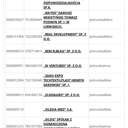
ODPOWIEDZIALNOŚCIĄ
SP.K.
„RAJTEX” DARIUSZ
MIKIETYŃSKI,TOMASZ
0000078327
7510000445
JednostkaMikro
PODWIN SP. J. W
LIKWIDACJI.
„REAL DEVELOPMENT” SP. Z
0000151958
7252285394
JednostkaMikro
O.O.
0000006519
5782714815
„REM ELBLĄG” SP. Z O.O.
JednostkaMala
0000089951
5862084109
„RJ VENTURES” SP. Z O.O.
JednostkaInna
„SAKO-EXPO
0000012904
7321550340
TECHTEXTILPLAST HENRYK
JednostkaMala
SAKOWSKI” SP. J.
0000098913
8541842134
„SCANAGRO” SP. Z O.O.
JednostkaMala
0000089118
„SILESIA-MED” S.A.
JednostkaMala
„SILOG” SPÓŁKA Z
OGRANICZONĄ
0000391272
7831677393
JednostkaInna