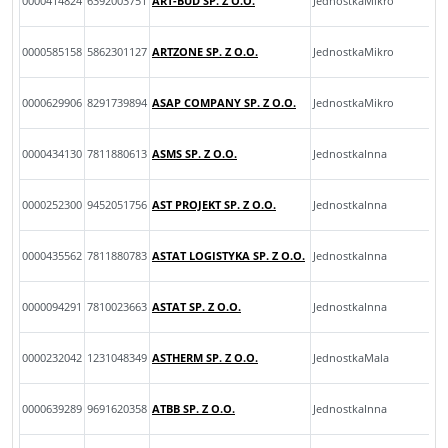
0000414824
6392003751
ART-BUD SP. Z O.O.
JednostkaMikro
0000585158
5862301127
ARTZONE SP. Z O.O.
JednostkaMikro
0000629906
8291739894
ASAP COMPANY SP. Z O.O.
JednostkaMikro
0000434130
7811880613
ASMS SP. Z O.O.
JednostkaInna
0000252300
9452051756
AST PROJEKT SP. Z O.O.
JednostkaInna
0000435562
7811880783
ASTAT LOGISTYKA SP. Z O.O.
JednostkaInna
0000094291
7810023663
ASTAT SP. Z O.O.
JednostkaInna
0000232042
1231048349
ASTHERM SP. Z O.O.
JednostkaMala
0000639289
9691620358
ATBB SP. Z O.O.
JednostkaInna