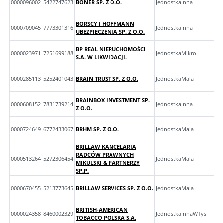
0000096002
5422747623
BONER SP. Z O.O.
JednostkaInna
BORSCY I HOFFMANN
0000709045
7773301316
JednostkaInna
UBEZPIECZENIA SP. Z O.O.
BP REAL NIERUCHOMOŚCI
0000023971
7251699188
JednostkaMikro
S.A. W LIKWIDACJI.
0000285113
5252401043
BRAIN TRUST SP. Z O.O.
JednostkaMala
BRAINBOX INVESTMENT SP.
0000608152
7831739214
JednostkaInna
Z O.O.
0000724649
6772433067
BRHM SP. Z O.O.
JednostkaMala
BRILLAW KANCELARIA
RADCÓW PRAWNYCH
0000513264
5272306454
JednostkaMala
MIKULSKI & PARTNERZY
SP.P.
0000670455
5213773645
BRILLAW SERVICES SP. Z O.O.
JednostkaMala
BRITISH-AMERICAN
0000024358
8460002329
JednostkaInnaWTys
TOBACCO POLSKA S.A.