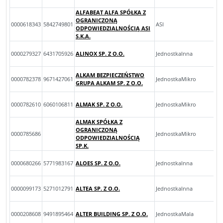
ALFABEAT ALFA SPÓŁKA Z
OGRANICZONĄ
0000618343
5842749801
ASI
ODPOWIEDZIALNOŚCIĄ ASI
S.K.A.
0000279327
6431705926
ALINOX SP. Z O.O.
JednostkaInna
ALKAM BEZPIECZEŃSTWO
0000782378
9671427061
JednostkaMikro
GRUPA ALKAM SP. Z O.O.
0000782610
6060106811
ALMAK SP. Z O.O.
JednostkaMikro
ALMAK SPÓŁKA Z
OGRANICZONĄ
0000785686
JednostkaMikro
ODPOWIEDZIALNOŚCIĄ
SP.K.
0000680266
5771983167
ALOES SP. Z O.O.
JednostkaInna
0000099173
5271012791
ALTEA SP. Z O.O.
JednostkaInna
0000208608
9491895464
ALTER BUILDING SP. Z O.O.
JednostkaMala