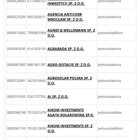
0000628683
6772406107
JednostkaInna
INWESTYCJI SP. Z O.O.
AGENCJA ANTICORR
0000225299
8951826011
JednostkaInna
WROCŁAW SP. Z O.O.
AGNES & WELLDMANN SP. Z
0000415442
7393853564
JednostkaMikro
O.O.
0000063095
9141429193
AGRARADA SP. Z O.O.
JednostkaInna
0000487685
8481861397
AGRO-DOTACJE SP. Z O.O.
JednostkaInna
AGROSOLAR POLSKA SP. Z
0000732491
5423314642
JednostkaInna
O.O.
0000191835
5262757592
AI SP. Z O.O.
JednostkaInna
AIKOM INVESTMENTS
0000586748
7010521678
JednostkaMala
AGATA KOŁAKOWSKA SP.K.
AIKOM INVESTMENTS SP. Z
0000581133
7010513839
JednostkaMikro
O.O.