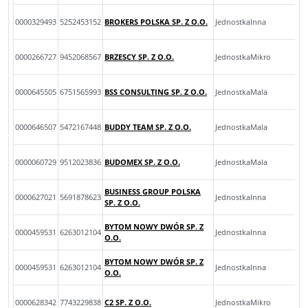
0000329493
5252453152
BROKERS POLSKA SP. Z O.O.
JednostkaInna
0000266727
9452068567
BRZESCY SP. Z O.O.
JednostkaMikro
0000645505
6751565993
BSS CONSULTING SP. Z O.O.
JednostkaMala
0000646507
5472167448
BUDDY TEAM SP. Z O.O.
JednostkaMala
0000060729
9512023836
BUDOMEX SP. Z O.O.
JednostkaMala
BUSINESS GROUP POLSKA
0000627021
5691878623
JednostkaInna
SP. Z O.O.
BYTOM NOWY DWÓR SP. Z
0000459531
6263012104
JednostkaInna
O.O.
BYTOM NOWY DWÓR SP. Z
0000459531
6263012104
JednostkaInna
O.O.
0000628342
7743229838
C2 SP. Z O.O.
JednostkaMikro