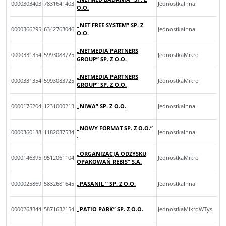
0000303403
7831641403
JednostkaInna
O.O.
„NET FREE SYSTEM” SP. Z
0000366295
6342763046
JednostkaInna
O.O.
„NETMEDIA PARTNERS
0000331354
5993083725
JednostkaMikro
GROUP” SP. Z O.O.
„NETMEDIA PARTNERS
0000331354
5993083725
JednostkaMikro
GROUP” SP. Z O.O.
0000176204
1231000213
„NIWA” SP. Z O.O.
JednostkaInna
„NOWY FORMAT SP. Z O.O.”
0000360188
1182037534
JednostkaInna
.
„ORGANIZACJA ODZYSKU
0000146395
9512061104
JednostkaMikro
OPAKOWAŃ REBIS” S.A.
0000025869
5832681645
„PASANIL ” SP. Z O.O.
JednostkaInna
0000268344
5871632154
„PATIO PARK” SP. Z O.O.
JednostkaMikroWTys