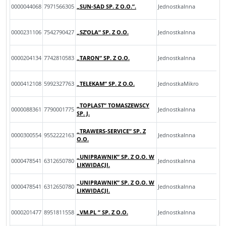
0000044068
7971566305
„SUN-SAD SP. Z O.O.”.
JednostkaInna
0000231106
7542790427
„SZ’OLA” SP. Z O.O.
JednostkaInna
0000204134
7742810583
„TARON” SP. Z O.O.
JednostkaInna
0000412108
5992327763
„TELEKAM” SP. Z O.O.
JednostkaMikro
„TOPLAST” TOMASZEWSCY
0000088361
7790001775
JednostkaInna
SP. J.
„TRAWERS-SERVICE” SP. Z
0000300554
9552222163
JednostkaInna
O.O.
„UNIPRAWNIK” SP. Z O.O. W
0000478541
6312650780
JednostkaInna
LIKWIDACJI.
„UNIPRAWNIK” SP. Z O.O. W
0000478541
6312650780
JednostkaInna
LIKWIDACJI.
0000201477
8951811558
„VM.PL ” SP. Z O.O.
JednostkaInna