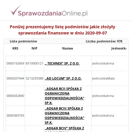
Poniżej prezentujemy listę podmiotów jakie złożyły
sprawozdania finansowe w dniu 2020-09-07
Lista podmiotów
Liczba podmiotów:
978
KRS
NIP
Nazwa
Jednostka
0000192669
8510000121
„ TECHNEX” SP. Z O.O.
JednostkaInna
0000207444
5213293388
„AD LOCUM” SP. Z O.O.
JednostkaMala
„ADGAR BCII SPÓŁKA Z
OGRANICZONĄ
0000432840
JednostkaInna
ODPOWIEDZIALNOŚCIĄ”
SP.K.
„ADGAR BCIII SPÓŁKA Z
OGRANICZONĄ
0000383743
JednostkaInna
ODPOWIEDZIALNOŚCIĄ”
SP.K.
„ADGAR BCIV” SPÓŁKA Z