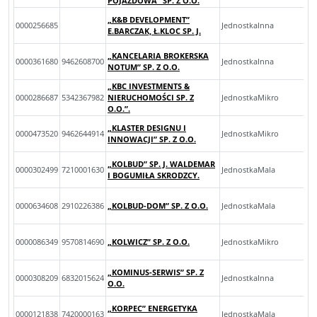
POJAZDOWA” SP. Z O.O.
„K&B DEVELOPMENT”
0000256685
JednostkaInna
E.BARCZAK, Ł.KLOC SP. J.
„KANCELARIA BROKERSKA
0000361680
9462608700
JednostkaInna
NOTUM” SP. Z O.O.
„KBC INVESTMENTS &
0000286687
5342367982
NIERUCHOMOŚCI SP. Z
JednostkaMikro
O.O.”.
„KLASTER DESIGNU I
0000473520
9462644914
JednostkaMikro
INNOWACJI” SP. Z O.O.
„KOLBUD” SP. J. WALDEMAR
0000302499
7210001630
JednostkaMala
I BOGUMIŁA SKRODZCY.
0000634608
2910226386
„KOLBUD-DOM” SP. Z O.O.
JednostkaMala
0000086349
9570814690
„KOLWICZ” SP. Z O.O.
JednostkaMikro
„KOMINUS-SERWIS” SP. Z
0000308209
6832015624
JednostkaInna
O.O.
„KORPEC” ENERGETYKA
0000121838
7420000163
JednostkaMala