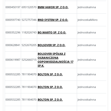
0000450197
6951520570
BMM JAWOR SP. Z O.O.
JednostkaInna
0000597740
5272757346
BND SYSTEM SP. Z O.O.
JednostkaMikro
0000352296
1182026743
BO.WARTO SP. Z O.O.
JednostkaInna
0000628841
5252670205
BOLSOVER SP. Z O.O.
JednostkaInna
BOLSOVER SPÓŁKA Z
OGRANICZONĄ
0000619987
5252660715
JednostkaInna
ODPOWIEDZIALNOŚCIĄ 17
SP.K.
0000532285
7811904070
BOLTON SP. Z O.O.
JednostkaInna
0000532285
7811904070
BOLTON SP. Z O.O.
JednostkaInna
0000532285
7811904070
BOLTON SP. Z O.O.
JednostkaInna