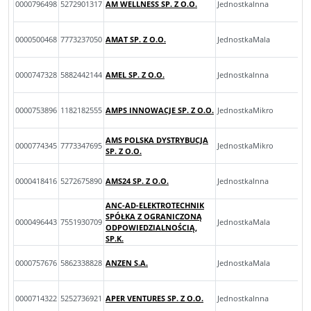
0000796498
5272901317
AM WELLNESS SP. Z O.O.
JednostkaInna
0000500468
7773237050
AMAT SP. Z O.O.
JednostkaMala
0000747328
5882442144
AMEL SP. Z O.O.
JednostkaInna
0000753896
1182182555
AMPS INNOWACJE SP. Z O.O.
JednostkaMikro
AMS POLSKA DYSTRYBUCJA
0000774345
7773347695
JednostkaMikro
SP. Z O.O.
0000418416
5272675890
AMS24 SP. Z O.O.
JednostkaInna
ANC-AD-ELEKTROTECHNIK
SPÓŁKA Z OGRANICZONĄ
0000496443
7551930709
JednostkaMala
ODPOWIEDZIALNOŚCIĄ,
SP.K.
0000757676
5862338828
ANZEN S.A.
JednostkaMala
0000714322
5252736921
APER VENTURES SP. Z O.O.
JednostkaInna