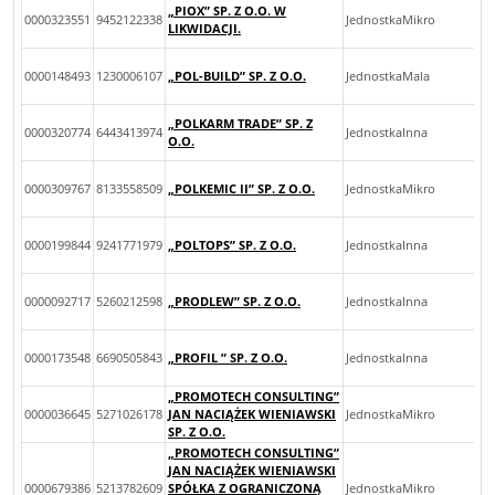
„PIOX” SP. Z O.O. W
0000323551
9452122338
JednostkaMikro
LIKWIDACJI.
0000148493
1230006107
„POL-BUILD” SP. Z O.O.
JednostkaMala
„POLKARM TRADE” SP. Z
0000320774
6443413974
JednostkaInna
O.O.
0000309767
8133558509
„POLKEMIC II” SP. Z O.O.
JednostkaMikro
0000199844
9241771979
„POLTOPS” SP. Z O.O.
JednostkaInna
0000092717
5260212598
„PRODLEW” SP. Z O.O.
JednostkaInna
0000173548
6690505843
„PROFIL ” SP. Z O.O.
JednostkaInna
„PROMOTECH CONSULTING”
0000036645
5271026178
JAN NACIĄŻEK WIENIAWSKI
JednostkaMikro
SP. Z O.O.
„PROMOTECH CONSULTING”
JAN NACIĄŻEK WIENIAWSKI
0000679386
5213782609
SPÓŁKA Z OGRANICZONĄ
JednostkaMikro