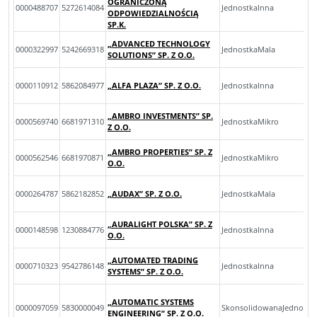
OGRANICZONĄ
0000488707
5272614084
JednostkaInna
ODPOWIEDZIALNOŚCIĄ
SP.K.
„ADVANCED TECHNOLOGY
0000322997
5242669318
JednostkaMala
SOLUTIONS” SP. Z O.O.
0000110912
5862084977
„ALFA PLAZA” SP. Z O.O.
JednostkaInna
„AMBRO INVESTMENTS” SP.
0000569740
6681971310
JednostkaMikro
Z O.O.
„AMBRO PROPERTIES” SP. Z
0000562546
6681970871
JednostkaMikro
O.O.
0000264787
5862182852
„AUDAX” SP. Z O.O.
JednostkaMala
„AURALIGHT POLSKA” SP. Z
0000148598
1230884776
JednostkaInna
O.O.
„AUTOMATED TRADING
0000710323
9542786148
JednostkaInna
SYSTEMS” SP. Z O.O.
„AUTOMATIC SYSTEMS
0000097059
5830000049
SkonsolidowanaJednostk
ENGINEERING” SP. Z O.O.