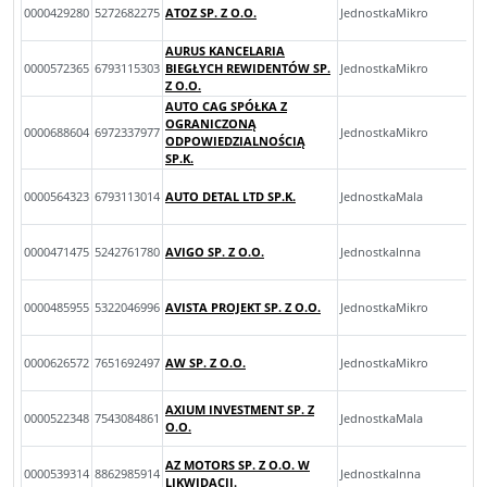
0000429280
5272682275
ATOZ SP. Z O.O.
JednostkaMikro
AURUS KANCELARIA
0000572365
6793115303
BIEGŁYCH REWIDENTÓW SP.
JednostkaMikro
Z O.O.
AUTO CAG SPÓŁKA Z
OGRANICZONĄ
0000688604
6972337977
JednostkaMikro
ODPOWIEDZIALNOŚCIĄ
SP.K.
0000564323
6793113014
AUTO DETAL LTD SP.K.
JednostkaMala
0000471475
5242761780
AVIGO SP. Z O.O.
JednostkaInna
0000485955
5322046996
AVISTA PROJEKT SP. Z O.O.
JednostkaMikro
0000626572
7651692497
AW SP. Z O.O.
JednostkaMikro
AXIUM INVESTMENT SP. Z
0000522348
7543084861
JednostkaMala
O.O.
AZ MOTORS SP. Z O.O. W
0000539314
8862985914
JednostkaInna
LIKWIDACJI.