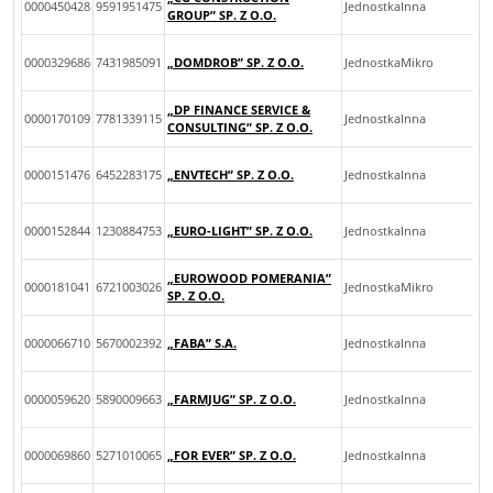
0000450428
9591951475
JednostkaInna
GROUP” SP. Z O.O.
0000329686
7431985091
„DOMDROB” SP. Z O.O.
JednostkaMikro
„DP FINANCE SERVICE &
0000170109
7781339115
JednostkaInna
CONSULTING” SP. Z O.O.
0000151476
6452283175
„ENVTECH” SP. Z O.O.
JednostkaInna
0000152844
1230884753
„EURO-LIGHT” SP. Z O.O.
JednostkaInna
„EUROWOOD POMERANIA”
0000181041
6721003026
JednostkaMikro
SP. Z O.O.
0000066710
5670002392
„FABA” S.A.
JednostkaInna
0000059620
5890009663
„FARMJUG” SP. Z O.O.
JednostkaInna
0000069860
5271010065
„FOR EVER” SP. Z O.O.
JednostkaInna