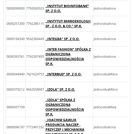
„INSTYTUT BIOINFOBANK”
0000099000
7792069323
JednostkaInna
SP. Z O.O.
„INSTYTUT MIKROEKOLOGII
0000257200
7792286115
JednostkaInna
SP . Z O.O. & CO.” SP.K.
0000194349
9542360449
„INTEGRA” SP. Z O.O.
JednostkaInna
„INTER FASHION” SPÓŁKA Z
OGRANICZONĄ
0000393761
7792397493
JednostkaInna
ODPOWIEDZIALNOŚCIĄ
SP.K.
0000044940
7421624753
„INTERBUD” SP. Z O.O.
JednostkaMikro
0000379212
9662058687
„IZOLA” SP. Z O.O.
JednostkaMikro
„IZOLA” SPÓŁKA Z
OGRANICZONĄ
0000437199
JednostkaMala
ODPOWIEDZIALNOŚCIĄ
SP.K.
„JOACHIM GAWLIK
PRODUKCJA NACZEP ,
0000096197
7772491332
JednostkaInna
PRZYCZEP I MECHANIKA