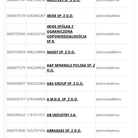
0000675539
6342882087
4RIDE SP. Z O.O.
JednostkaMala
4RIDE SPÓŁKA Z
OGRANICZONĄ
0000755936
6342923165
JednostkaInna
ODPOWIEDZIALNOŚCIĄ
SP.K.
0000703834
8982238806
9AND7 SP. Z O.O.
JednostkaMikro
A&P MINERALS POLSKA SP. Z
0000077279
9542298526
JednostkaInna
O.O.
0000656837
5833225866
A&S GROUP SP. Z O.O.
JednostkaInna
0000500757
6793098869
A.M.D.G. SP. Z O.O.
JednostkaMikro
0000289262
1181915731
AB INDUSTRY S.A.
JednostkaInna
0000753636
5252767206
ABRAKSAS SP. Z O.O.
JednostkaInna