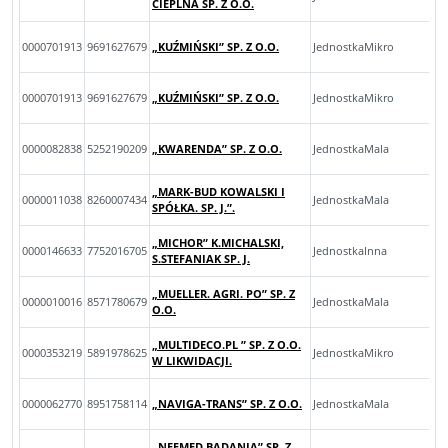
CIEPLNA SP. Z O.O.
0000701913
9691627679
„KUŹMIŃSKI” SP. Z O.O.
JednostkaMikro
0000701913
9691627679
„KUŹMIŃSKI” SP. Z O.O.
JednostkaMikro
0000082838
5252190209
„KWARENDA” SP. Z O.O.
JednostkaMala
„MARK-BUD KOWALSKI I
0000011038
8260007434
JednostkaMala
SPÓŁKA. SP. J.”.
„MICHOR” K.MICHALSKI,
0000146633
7752016705
JednostkaInna
S.STEFANIAK SP. J.
„MUELLER. AGRI. PO” SP. Z
0000010016
8571780679
JednostkaMala
O.O.
„MULTIDECO.PL ” SP. Z O.O.
0000353219
5891978625
JednostkaMikro
W LIKWIDACJI.
0000062770
8951758114
„NAVIGA-TRANS” SP. Z O.O.
JednostkaMala
„NEFMED BADANIA” SP. Z