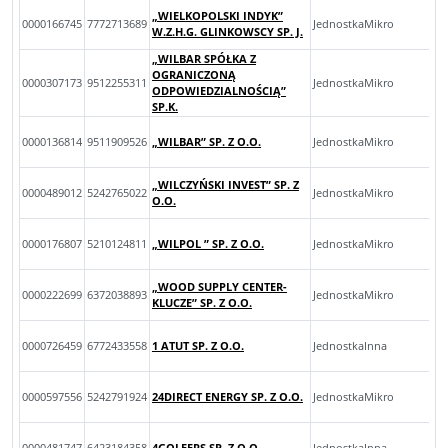
„WIELKOPOLSKI INDYK”
0000166745
7772713689
JednostkaMikro
W.Z.H.G. GLINKOWSCY SP. J.
„WILBAR SPÓŁKA Z
OGRANICZONĄ
0000307173
9512255311
JednostkaMikro
ODPOWIEDZIALNOŚCIĄ”
SP.K.
0000136814
9511909526
„WILBAR” SP. Z O.O.
JednostkaMikro
„WILCZYŃSKI INVEST” SP. Z
0000489012
5242765022
JednostkaMikro
O.O.
0000176807
5210124811
„WILPOL ” SP. Z O.O.
JednostkaMikro
„WOOD SUPPLY CENTER-
0000222699
6372038893
JednostkaMikro
KLUCZE” SP. Z O.O.
0000726459
6772433558
1 ATUT SP. Z O.O.
JednostkaInna
0000597556
5242791924
24DIRECT ENERGY SP. Z O.O.
JednostkaMikro
0000481747
6423184358
4GOLFERS SP. Z O.O.
JednostkaInna