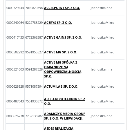
0000729444
7010820398
ACCELPOINT SP. Z O.O.
JednostkaInna
0000240964
5222783229
ACERYS SP. Z O.O.
JednostkaMikro
0000417433
6772368387
ACTIVE GAINS SP. Z O.O.
JednostkaMikro
0000502292
9591955527
ACTIVE MG SP. Z O.O.
JednostkaMikro
ACTIVE MG SPÓŁKA Z
OGRANICZONĄ
0000521603
9591287528
JednostkaInna
ODPOWIEDZIALNOŚCIĄ
SP.K.
0000628928
9571087594
ACTUM LAB SP. Z O.O.
JednostkaMikro
AD ELEKTROTECHNIK SP. Z
0000487643
7551930572
JednostkaMikro
O.O.
ADAMCZYK MEDIA GROUP
0000626778
7252138782
JednostkaInna
SP. Z O.O. W LIKWIDACJI.
AEDES REALIZACJA