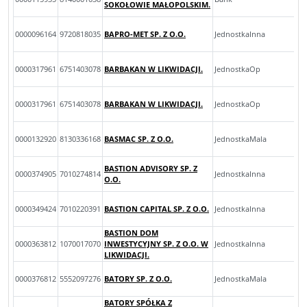
SOKOŁOWIE MAŁOPOLSKIM.
0000096164
9720818035
BAPRO-MET SP. Z O.O.
JednostkaInna
0000317961
6751403078
BARBAKAN W LIKWIDACJI.
JednostkaOp
0000317961
6751403078
BARBAKAN W LIKWIDACJI.
JednostkaOp
0000132920
8130336168
BASMAC SP. Z O.O.
JednostkaMala
BASTION ADVISORY SP. Z
0000374905
7010274814
JednostkaInna
O.O.
0000349424
7010220391
BASTION CAPITAL SP. Z O.O.
JednostkaInna
BASTION DOM
0000363812
1070017070
INWESTYCYJNY SP. Z O.O. W
JednostkaInna
LIKWIDACJI.
0000376812
5552097276
BATORY SP. Z O.O.
JednostkaMala
BATORY SPÓŁKA Z