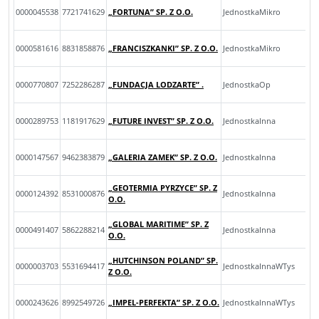
0000045538
7721741629
„FORTUNA” SP. Z O.O.
JednostkaMikro
0000581616
8831858876
„FRANCISZKANKI” SP. Z O.O.
JednostkaMikro
0000770807
7252286287
„FUNDACJA LODZARTE” .
JednostkaOp
0000289753
1181917629
„FUTURE INVEST” SP. Z O.O.
JednostkaInna
0000147567
9462383879
„GALERIA ZAMEK” SP. Z O.O.
JednostkaInna
„GEOTERMIA PYRZYCE” SP. Z
0000124392
8531000876
JednostkaInna
O.O.
„GLOBAL MARITIME” SP. Z
0000491407
5862288214
JednostkaInna
O.O.
„HUTCHINSON POLAND” SP.
0000003703
5531694417
JednostkaInnaWTys
Z O.O.
0000243626
8992549726
„IMPEL-PERFEKTA” SP. Z O.O.
JednostkaInnaWTys