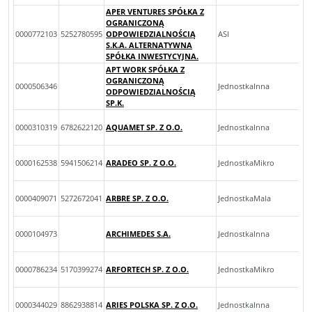
APER VENTURES SPÓŁKA Z
OGRANICZONĄ
0000772103
5252780595
ODPOWIEDZIALNOŚCIĄ
ASI
S.K.A. ALTERNATYWNA
SPÓŁKA INWESTYCYJNA.
APT WORK SPÓŁKA Z
OGRANICZONĄ
0000506346
JednostkaInna
ODPOWIEDZIALNOŚCIĄ
SP.K.
0000310319
6782622120
AQUAMET SP. Z O.O.
JednostkaInna
0000162538
5941506214
ARADEO SP. Z O.O.
JednostkaMikro
0000409071
5272672041
ARBRE SP. Z O.O.
JednostkaMala
0000104973
ARCHIMEDES S.A.
JednostkaInna
0000786234
5170399274
ARFORTECH SP. Z O.O.
JednostkaMikro
0000344029
8862938814
ARIES POLSKA SP. Z O.O.
JednostkaInna