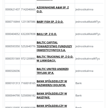
AZORINHOME A&M SP. Z
0000621437
7142046665
JednostkaInna
O.O.
0000716844
1231387086
BABY FISH SP. Z O.O.
JednostkaMalaWTys
0000404052
6322007838
BAILI SP. Z O.O.
JednostkaMalaWTys
BALTIC CAPITAL
0000593350
5252640776
TOWARZYSTWO FUNDUSZY
JednostkaInna
INWESTYCYJNYCH S.A.
BALTIC TRUCKING SP. Z O.O.
0000351569
9721209893
JednostkaInnaWTys
W LIKWIDACJI.
BALTIC UNITED ANDRZEJ
0000326036
JednostkaInna
TRYLSKI SP.K.
BANK SPÓŁDZIELCZY W
0000101313
7160018165
Bank
KAZIMIERZU DOLNYM.
BANK SPÓŁDZIELCZY W
0000044790
5250006182
Bank
RASZYNIE.
BANK SPÓŁDZIELCZY W
0000115935
8140001038
Bank