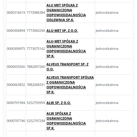
ALU MET SPÓŁKA Z
OGRANICZONĄ
0000316619
7773086384
JednostkaInna
ODPOWIEDZIALNOŚCIĄ
ODLEWNIA SP.K.
0000306894
7773060290
ALU-MET SP. Z O.O.
JednostkaInna
ALU-MET SPÓŁKA Z
OGRANICZONĄ
0000309975
7773075162
JednostkaInna
ODPOWIEDZIALNOŚCIĄ
SP.K.
ALVEUS TRANSPORT SP. Z
0000655926
7882007260
JednostkaInna
O.O.
ALVEUS TRANSPORT SPÓŁKA
Z OGRANICZONĄ
0000663832
7882008331
JednostkaInna
ODPOWIEDZIALNOŚCIĄ
SP.K.
0000791994
5252793959
ALW SP. Z O.O.
JednostkaInna
ALW SPÓŁKA Z
OGRANICZONĄ
0000797740
5252797294
JednostkaInna
ODPOWIEDZIALNOŚCIĄ
SP.K.