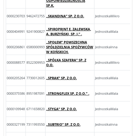
ODPOWIEDZIALNOŚCIĄ
SP.K.
0000230703
9462472755
„SKANDINA” SP. Z O.O.
JednostkaMikro
„SPIROPRINT E. ZALEWSKA,
0000404991
9241900827
JednostkaMala
A. BURZYŃSKI, SP. J.” .
„SPOŁEM” POWSZECHNA
0000206861
6580000993
SPÓŁDZIELNIA SPOŻYWCÓW
JednostkaInna
W KOŃSKICH.
„SPÓŁKA SZAFERA” SP. Z
0000088577
8522309953
JednostkaMikro
O.O.
0000205264
7730012605
„SPRAK” SP. Z O.O.
JednostkaMala
0000375586
8951987091
„STRONGFLEX SP. Z O.O.” .
JednostkaMala
0000109948
6711658820
„STYGA” SP. Z O.O.
JednostkaMala
0000327199
7311993550
„SUBTRIO” SP. Z O.O.
JednostkaInna