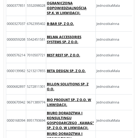
OGRANICZONĄ
0000377851
5552098028
JednostkaMala
ODPOWIEDZIALNOŚCIĄ
SP.K. W LIKWIDACJI.
0000327037
6762395402
B-BAR SP. Z O.O.
JednostkaInna
BELMA ACCESSORIES
0000059208
5542451581
JednostkaInna
SYSTEMS SP. Z O.O.
0000576214
7010507721
BEST REST SP. Z O.O.
JednostkaInna
0000139982
5213217855
BETA DESIGN SP. Z O.O.
JednostkaMala
BILLON SOLUTIONS SP. Z
0000682897
5272811301
JednostkaInna
O.O.
BIO PRODUKT SP. Z O.O. W
0000670942
9671389774
JednostkaInna
LIKWIDACJI.
BIURO DORADZTWA I
KONSULTINGU
0000168394
8951793694
JednostkaMala
GOSPODARCZEGO „KAMAG”
SP. Z O.O. W LIKWIDACJI.
BIURO DORADZTWA I