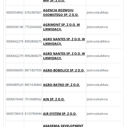
BHP SP. Z O.O.
AGENCJA ROZWOJU
0000554842
6762487601
JednostkaMala
OSOBISTEGO SP. Z O.O.
AGRIMONT SP. Z O.O. W
0000436148
7752644560
JednostkaInna
LIKWIDACJI.
AGRO NANTES SP. Z O.O. W
0000642279
8992800675
JednostkaMikro
LIKWIDACJI.
AGRO NANTES SP. Z O.O. W
0000642279
8992800675
JednostkaMikro
LIKWIDACJI.
0000490093
8871807939
AGRO-BOBOLICE SP. Z O.O.
JednostkaMala
0000489529
8851636860
AGRO-RATNO SP. Z O.O.
JednostkaMala
0000676445
7010688562
AIN SP. Z O.O.
JednostkaInna
0000738418
8133784944
AIR SYSTEM SP. Z O.O.
JednostkaInna
AKADEMIA DEVELOPMENT