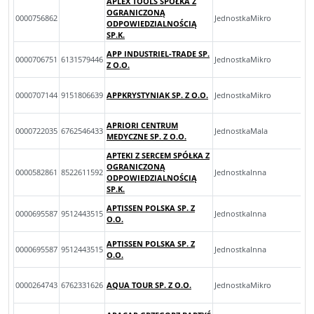
APLEX TOOLS SPÓŁKA Z
OGRANICZONĄ
0000756862
JednostkaMikro
ODPOWIEDZIALNOŚCIĄ
SP.K.
APP INDUSTRIEL-TRADE SP.
0000706751
6131579446
JednostkaMikro
Z O.O.
0000707144
9151806639
APPKRYSTYNIAK SP. Z O.O.
JednostkaMikro
APRIORI CENTRUM
0000722035
6762546433
JednostkaMala
MEDYCZNE SP. Z O.O.
APTEKI Z SERCEM SPÓŁKA Z
OGRANICZONĄ
0000582861
8522611592
JednostkaInna
ODPOWIEDZIALNOŚCIĄ
SP.K.
APTISSEN POLSKA SP. Z
0000695587
9512443515
JednostkaInna
O.O.
APTISSEN POLSKA SP. Z
0000695587
9512443515
JednostkaInna
O.O.
0000264743
6762331626
AQUA TOUR SP. Z O.O.
JednostkaMikro