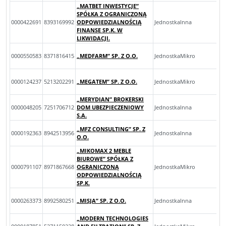
„MATBET INWESTYCJE”
SPÓŁKA Z OGRANICZONĄ
0000422691
8393169992
ODPOWIEDZIALNOŚCIĄ
JednostkaInna
FINANSE SP.K. W
LIKWIDACJI.
0000550583
8371816415
„MEDFARM” SP. Z O.O.
JednostkaMikro
0000124237
5213202291
„MEGATEM” SP. Z O.O.
JednostkaMikro
„MERYDIAN” BROKERSKI
0000048205
7251706712
DOM UBEZPIECZENIOWY
JednostkaInna
S.A.
„MFZ CONSULTING” SP. Z
0000192363
8942513956
JednostkaInna
O.O.
„MIKOMAX 2 MEBLE
BIUROWE” SPÓŁKA Z
0000791107
8971867668
OGRANICZONĄ
JednostkaMikro
ODPOWIEDZIALNOŚCIĄ
SP.K.
0000263373
8992580251
„MISJA” SP. Z O.O.
JednostkaInna
„MODERN TECHNOLOGIES