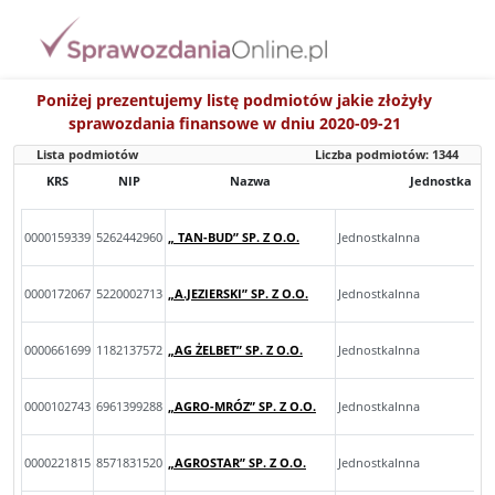
Poniżej prezentujemy listę podmiotów jakie złożyły
sprawozdania finansowe w dniu 2020-09-21
Lista podmiotów
Liczba podmiotów:
1344
KRS
NIP
Nazwa
Jednostka
0000159339
5262442960
„ TAN-BUD” SP. Z O.O.
JednostkaInna
0000172067
5220002713
„A.JEZIERSKI” SP. Z O.O.
JednostkaInna
0000661699
1182137572
„AG ŻELBET” SP. Z O.O.
JednostkaInna
0000102743
6961399288
„AGRO-MRÓZ” SP. Z O.O.
JednostkaInna
0000221815
8571831520
„AGROSTAR” SP. Z O.O.
JednostkaInna