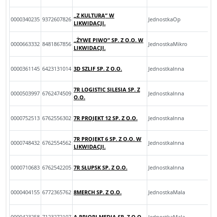
„Z KULTURĄ” W
0000340235
9372607826
JednostkaOp
LIKWIDACJI.
„ŻYWE PIWO” SP. Z O.O. W
0000663332
8481867856
JednostkaMikro
LIKWIDACJI.
0000361145
6423131014
3D SZLIF SP. Z O.O.
JednostkaInna
7R LOGISTIC SILESIA SP. Z
0000503997
6762474509
JednostkaInna
O.O.
0000752513
6762556302
7R PROJEKT 12 SP. Z O.O.
JednostkaInna
7R PROJEKT 6 SP. Z O.O. W
0000748432
6762554562
JednostkaInna
LIKWIDACJI.
0000710683
6762542205
7R SŁUPSK SP. Z O.O.
JednostkaInna
0000404155
6772365762
8MERCH SP. Z O.O.
JednostkaMala
0000423258
7123272107
A PRIORI MEDIA SP. Z O.O.
JednostkaMala