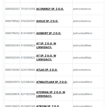
0000582052
7010516358
AS ENERGY SP. Z O.O.
JednostkaInna
0000798562
6762569397
ASOLD SP. Z O.O.
JednostkaInna
0000798252
8141690873
ASSBORT SP. Z O.O.
JednostkaMikro
AT SP. Z O.O. W
0000362543
6192006822
JednostkaMala
LIKWIDACJI.
AT SP. Z O.O. W
0000362543
6192006822
JednostkaMala
LIKWIDACJI.
0000109260
6220108464
ATLAS SP. Z O.O.
JednostkaInna
0000659974
5223082061
ATMAUTLUAK SP. Z O.O.
JednostkaMikro
ATOMIKA SP. Z O.O. W
0000309876
8271825596
JednostkaMikro
LIKWIDACJI.
0000189429
8520405368
ATRIUM SP. Z O.O.
JednostkaMikro