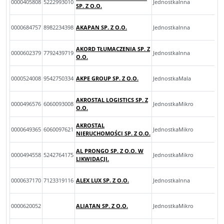
0000405808
5222993010
JednostkaInna
SP. Z O.O.
0000684757
8982234398
AKAPAN SP. Z O.O.
JednostkaInna
AKORD TŁUMACZENIA SP. Z
0000602379
7792439719
JednostkaInna
O.O.
0000524008
9542750334
AKPE GROUP SP. Z O.O.
JednostkaMala
AKROSTAL LOGISTICS SP. Z
0000496576
6060093008
JednostkaMikro
O.O.
AKROSTAL
0000649365
6060097621
JednostkaMikro
NIERUCHOMOŚCI SP. Z O.O.
AL PRONGO SP. Z O.O. W
0000494558
5242764175
JednostkaMikro
LIKWIDACJI.
0000637170
7123319116
ALEX LUX SP. Z O.O.
JednostkaInna
0000620052
ALIATAN SP. Z O.O.
JednostkaMikro