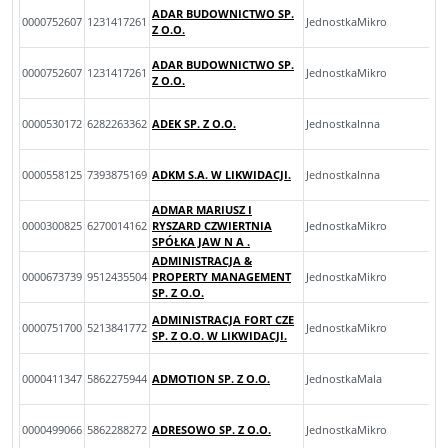
ADAR BUDOWNICTWO SP.
0000752607
1231417261
JednostkaMikro
Z O.O.
ADAR BUDOWNICTWO SP.
0000752607
1231417261
JednostkaMikro
Z O.O.
0000530172
6282263362
ADEK SP. Z O.O.
JednostkaInna
0000558125
7393875169
ADKM S.A. W LIKWIDACJI.
JednostkaInna
ADMAR MARIUSZ I
0000300825
6270014162
RYSZARD CZWIERTNIA
JednostkaMikro
SPÓŁKA JAW N A .
ADMINISTRACJA &
0000673739
9512435504
PROPERTY MANAGEMENT
JednostkaMikro
SP. Z O.O.
ADMINISTRACJA FORT CZE
0000751700
5213841772
JednostkaMikro
SP. Z O.O. W LIKWIDACJI.
0000411347
5862275944
ADMOTION SP. Z O.O.
JednostkaMala
0000499066
5862288272
ADRESOWO SP. Z O.O.
JednostkaMikro