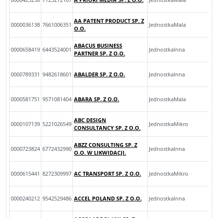
AA PATENT PRODUCT SP. Z
0000036138
7661006351
JednostkaMala
O.O.
ABACUS BUSINESS
0000658419
6443524001
JednostkaInna
PARTNER SP. Z O.O.
0000789331
9482618601
ABALDER SP. Z O.O.
JednostkaInna
0000581751
9571081404
ABARA SP. Z O.O.
JednostkaMala
ABC DESIGN
0000107139
5221026549
JednostkaMikro
CONSULTANCY SP. Z O.O.
ABZZ CONSULTING SP. Z
0000723824
6772432990
JednostkaInna
O.O. W LIKWIDACJI.
0000615441
8272309997
AC TRANSPORT SP. Z O.O.
JednostkaMikro
0000240212
9542529486
ACCEL POLAND SP. Z O.O.
JednostkaInna