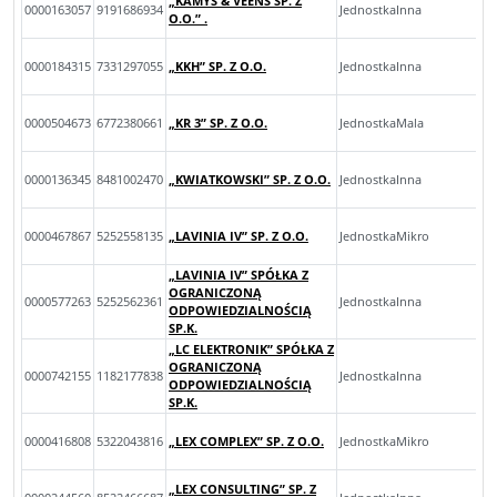
„KAMYS & VEENS SP. Z
0000163057
9191686934
JednostkaInna
O.O.” .
0000184315
7331297055
„KKH” SP. Z O.O.
JednostkaInna
0000504673
6772380661
„KR 3” SP. Z O.O.
JednostkaMala
0000136345
8481002470
„KWIATKOWSKI” SP. Z O.O.
JednostkaInna
0000467867
5252558135
„LAVINIA IV” SP. Z O.O.
JednostkaMikro
„LAVINIA IV” SPÓŁKA Z
OGRANICZONĄ
0000577263
5252562361
JednostkaInna
ODPOWIEDZIALNOŚCIĄ
SP.K.
„LC ELEKTRONIK” SPÓŁKA Z
OGRANICZONĄ
0000742155
1182177838
JednostkaInna
ODPOWIEDZIALNOŚCIĄ
SP.K.
0000416808
5322043816
„LEX COMPLEX” SP. Z O.O.
JednostkaMikro
„LEX CONSULTING” SP. Z