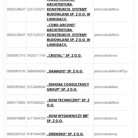
ARCHITEKTURA,
0000228647
5251520231
KONSTRUKCJE, SYSTEMY
JednostkaMikro
BUDOWLANE SP. Z O.O. W
LIKWIDACJI.
„COBO-ARCONS”
ARCHITEKTURA,
0000228647
5251520231
KONSTRUKCJE, SYSTEMY
JednostkaMikro
BUDOWLANE SP. Z O.O. W
LIKWIDACJI.
0000067310
5420211143
„CRISTAL ” SP. Z O.O.
JednostkaInna
0000081676
5880006060
„DAMADIS” SP. Z O.O.
JednostkaMikroWTys
„DEHORA CONSULTANCY
0000285942
5252409694
JednostkaMala
GROUP” SP. Z O.O.
„DOM TECHNICZNY” SP. Z
0000173085
9372400261
JednostkaMikro
O.O.
„DOM WYDAWNICZY BB”
0000078888
5211004724
JednostkaInna
SP. Z O.O.
0000269163
8181644388
„DREWEKO” SP. Z O.O.
JednostkaInna