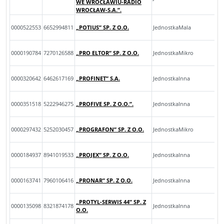
WE WROCŁAWIU-RADIO
WROCŁAW-S.A.”.
0000522553
6652994811
„POTIUS” SP. Z O.O.
JednostkaMala
0000190784
7270126588
„PRO ELTOR” SP. Z O.O.
JednostkaMikro
0000320642
6462617169
„PROFINET” S.A.
JednostkaInna
0000351518
5222946275
„PROFIVE SP. Z O.O.”.
JednostkaInna
0000297432
5252030457
„PROGRAFON” SP. Z O.O.
JednostkaMikro
0000184937
8941019533
„PROJEX” SP. Z O.O.
JednostkaInna
0000163741
7960106416
„PRONAR” SP. Z O.O.
JednostkaInna
„PROTYL-SERWIS 44” SP. Z
0000135098
8321874178
JednostkaInna
O.O.