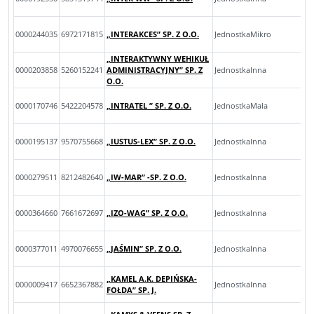
0000244035
6972171815
„INTERAKCES” SP. Z O.O.
JednostkaMikro
„INTERAKTYWNY WEHIKUŁ
0000203858
5260152241
ADMINISTRACYJNY” SP. Z
JednostkaInna
O.O.
0000170746
5422204578
„INTRATEL ” SP. Z O.O.
JednostkaMala
0000195137
9570755668
„IUSTUS-LEX” SP. Z O.O.
JednostkaInna
0000279511
8212482640
„IW-MAR” -SP. Z O.O.
JednostkaInna
0000364660
7661672697
„IZO-WAG” SP. Z O.O.
JednostkaInna
0000377011
4970076655
„JAŚMIN” SP. Z O.O.
JednostkaInna
„KAMEL A.K. DEPIŃSKA-
0000009417
6652367882
JednostkaInna
FOŁDA” SP. J.