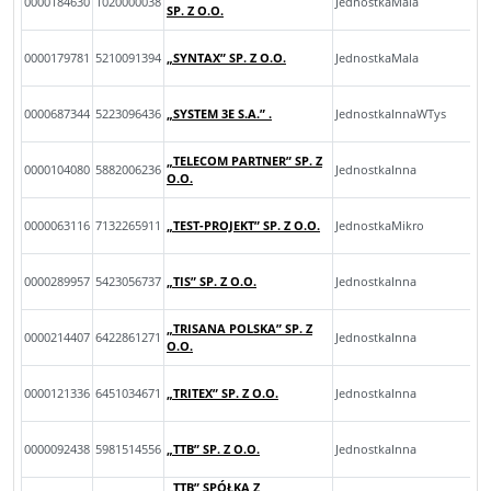
0000184630
1020000038
JednostkaMala
SP. Z O.O.
0000179781
5210091394
„SYNTAX” SP. Z O.O.
JednostkaMala
0000687344
5223096436
„SYSTEM 3E S.A.” .
JednostkaInnaWTys
„TELECOM PARTNER” SP. Z
0000104080
5882006236
JednostkaInna
O.O.
0000063116
7132265911
„TEST-PROJEKT” SP. Z O.O.
JednostkaMikro
0000289957
5423056737
„TIS” SP. Z O.O.
JednostkaInna
„TRISANA POLSKA” SP. Z
0000214407
6422861271
JednostkaInna
O.O.
0000121336
6451034671
„TRITEX” SP. Z O.O.
JednostkaInna
0000092438
5981514556
„TTB” SP. Z O.O.
JednostkaInna
„TTB” SPÓŁKA Z