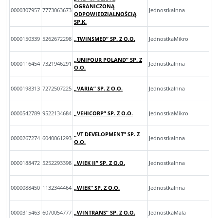
OGRANICZONĄ
0000307957
7773063673
JednostkaInna
ODPOWIEDZIALNOŚCIĄ
SP.K.
0000150339
5262672298
„TWINSMED” SP. Z O.O.
JednostkaMikro
„UNIFOUR POLAND” SP. Z
0000116454
7321946291
JednostkaInna
O.O.
0000198313
7272507225
„VARIA” SP. Z O.O.
JednostkaInna
0000542789
9522134684
„VEHICORP” SP. Z O.O.
JednostkaMikro
„VT DEVELOPMENT” SP. Z
0000267274
6040061293
JednostkaInna
O.O.
0000188472
5252293398
„WIEK II” SP. Z O.O.
JednostkaInna
0000088450
1132344464
„WIEK” SP. Z O.O.
JednostkaInna
0000315463
6070054777
„WINTRANS” SP. Z O.O.
JednostkaMala