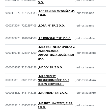
0000244560
8522466687
JednostkaInna
O.O.
„LKP RACHUNKOWOŚĆ” SP.
0000431976
7123273383
JednostkaInna
Z O.O.
0000313294
7262597103
„LORAIN” SP. Z O.O.
JednostkaInna
0000379723
1010004508
„LP KONSTAL ” SP. Z O.O.
JednostkaMala
„M&Z PARTNERS” SPÓŁKA Z
OGRANICZONĄ
0000450943
5213644209
JednostkaMikro
ODPOWIEDZIALNOŚCIĄ SH
SP.K.
0000008285
7251098158
„MADO” SP. Z O.O.
JednostkaInna
„MAGNEZYTY
0000358815
8871792385
NIERUCHOMOŚCI” SP. Z
JednostkaMikro
O.O. W LIKWIDACJI.
0000034522
8451143728
„MARKROL ” SP. Z O.O.
JednostkaMikro
„MATBET INWESTYCJE” SP.
0000285116
8393022183
JednostkaInna
Z O.O.