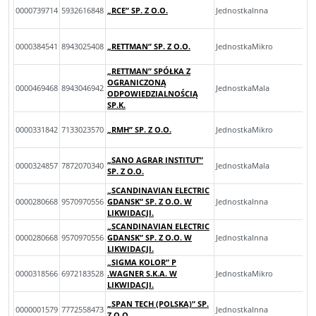
0000739714
5932616848
„RCE” SP. Z O.O.
JednostkaInna
0000384541
8943025408
„RETTMAN” SP. Z O.O.
JednostkaMikro
„RETTMAN” SPÓŁKA Z
OGRANICZONĄ
0000469468
8943046942
JednostkaMala
ODPOWIEDZIALNOŚCIĄ
SP.K.
0000331842
7133023570
„RMH” SP. Z O.O.
JednostkaMikro
„SANO AGRAR INSTITUT”
0000324857
7872070340
JednostkaMala
SP. Z O.O.
„SCANDINAVIAN ELECTRIC
0000280668
9570970556
GDANSK” SP. Z O.O. W
JednostkaInna
LIKWIDACJI.
„SCANDINAVIAN ELECTRIC
0000280668
9570970556
GDANSK” SP. Z O.O. W
JednostkaInna
LIKWIDACJI.
„SIGMA KOLOR” P
0000318566
6972183528
.WAGNER S.K.A. W
JednostkaMikro
LIKWIDACJI.
„SPAN TECH (POLSKA)” SP.
0000001579
7772558473
JednostkaInna
Z O.O.