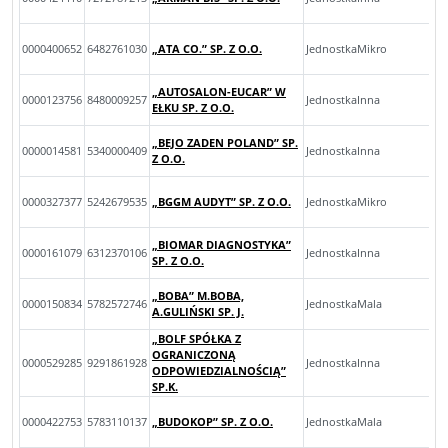
0000400652
6482761030
„ATA CO.” SP. Z O.O.
JednostkaMikro
„AUTOSALON-EUCAR” W
0000123756
8480009257
JednostkaInna
EŁKU SP. Z O.O.
„BEJO ZADEN POLAND” SP.
0000014581
5340000409
JednostkaInna
Z O.O.
0000327377
5242679535
„BGGM AUDYT” SP. Z O.O.
JednostkaMikro
„BIOMAR DIAGNOSTYKA”
0000161079
6312370106
JednostkaInna
SP. Z O.O.
„BOBA” M.BOBA,
0000150834
5782572746
JednostkaMala
A.GULIŃSKI SP. J.
„BOLF SPÓŁKA Z
OGRANICZONĄ
0000529285
9291861928
JednostkaInna
ODPOWIEDZIALNOŚCIĄ”
SP.K.
0000422753
5783110137
„BUDOKOP” SP. Z O.O.
JednostkaMala