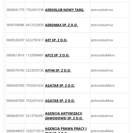
0000041770
7352451538
AEROKLUB NOWY TARG.
JednostkaInna
0000708986
6912532830
AEROMAX SP. Z O.O.
JednostkaInna
0000536307
6222787417
AET SP. Z O.O.
JednostkaInna
0000613616
1132908487
AFC5 SP. Z O.O.
JednostkaMikro
0000570760
5223035736
AFF44 SP. Z O.O.
JednostkaInna
0000447930
7532431632
AGATAR SP. Z O.O.
JednostkaMikro
0000447930
7532431632
AGATAR SP. Z O.O.
JednostkaMala
AGENCJA AKTYWIZACJI
0000645761
5213756397
JednostkaInna
ZAWODOWEJ SP. Z O.O.
AGENCJA PRAWA PRACY I
0000649653
7292713519
JednostkaMala