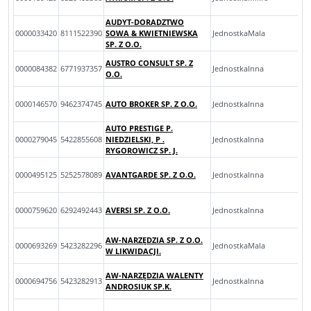
AUDYT-DORADZTWO
0000033420
8111522390
SOWA & KWIETNIEWSKA
JednostkaMala
SP. Z O.O.
AUSTRO CONSULT SP. Z
0000084382
6771937357
JednostkaInna
O.O.
0000146570
9462374745
AUTO BROKER SP. Z O.O.
JednostkaInna
AUTO PRESTIGE P.
0000279045
5422855608
NIEDZIELSKI, P .
JednostkaInna
RYGOROWICZ SP. J.
0000495125
5252578089
AVANTGARDE SP. Z O.O.
JednostkaInna
0000759620
6292492443
AVERSI SP. Z O.O.
JednostkaInna
AW-NARZĘDZIA SP. Z O.O.
0000693269
5423282296
JednostkaMala
W LIKWIDACJI.
AW-NARZĘDZIA WALENTY
0000694756
5423282913
JednostkaInna
ANDROSIUK SP.K.