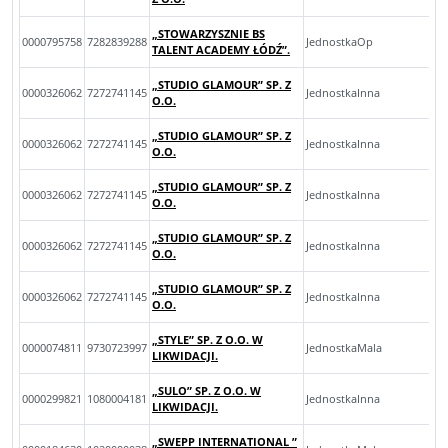
„STOWARZYSZNIE BS
0000795758
7282839288
JednostkaOp
TALENT ACADEMY ŁÓDŹ”.
„STUDIO GLAMOUR” SP. Z
0000326062
7272741145
JednostkaInna
O.O.
„STUDIO GLAMOUR” SP. Z
0000326062
7272741145
JednostkaInna
O.O.
„STUDIO GLAMOUR” SP. Z
0000326062
7272741145
JednostkaInna
O.O.
„STUDIO GLAMOUR” SP. Z
0000326062
7272741145
JednostkaInna
O.O.
„STUDIO GLAMOUR” SP. Z
0000326062
7272741145
JednostkaInna
O.O.
„STYLE” SP. Z O.O. W
0000074811
9730723997
JednostkaMala
LIKWIDACJI.
„SULO” SP. Z O.O. W
0000299821
1080004181
JednostkaInna
LIKWIDACJI.
„SWEPP INTERNATIONAL ”