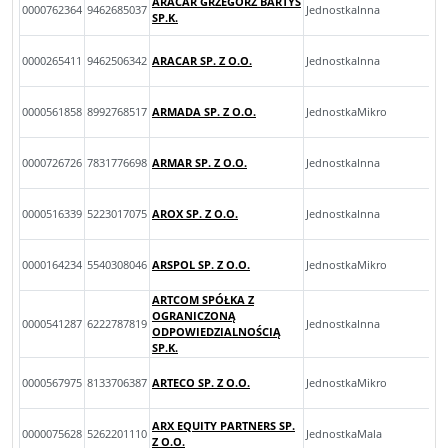
ARACAR GRZEGORZ BARTYŚ
0000762364
9462685037
JednostkaInna
SP.K.
0000265411
9462506342
ARACAR SP. Z O.O.
JednostkaInna
0000561858
8992768517
ARMADA SP. Z O.O.
JednostkaMikro
0000726726
7831776698
ARMAR SP. Z O.O.
JednostkaInna
0000516339
5223017075
AROX SP. Z O.O.
JednostkaInna
0000164234
5540308046
ARSPOL SP. Z O.O.
JednostkaMikro
ARTCOM SPÓŁKA Z
OGRANICZONĄ
0000541287
6222787819
JednostkaInna
ODPOWIEDZIALNOŚCIĄ
SP.K.
0000567975
8133706387
ARTECO SP. Z O.O.
JednostkaMikro
ARX EQUITY PARTNERS SP.
0000075628
5262201110
JednostkaMala
Z O.O.