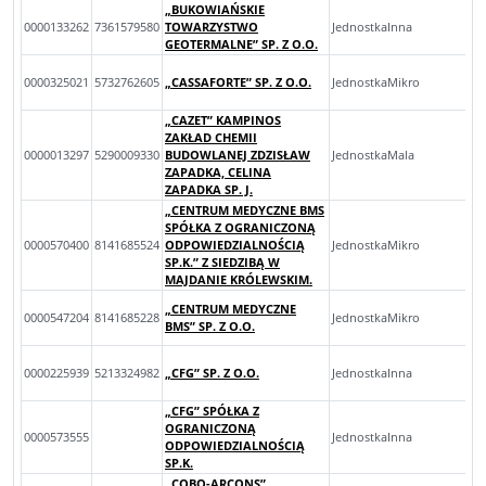
„BUKOWIAŃSKIE
0000133262
7361579580
TOWARZYSTWO
JednostkaInna
GEOTERMALNE” SP. Z O.O.
0000325021
5732762605
„CASSAFORTE” SP. Z O.O.
JednostkaMikro
„CAZET” KAMPINOS
ZAKŁAD CHEMII
0000013297
5290009330
BUDOWLANEJ ZDZISŁAW
JednostkaMala
ZAPADKA, CELINA
ZAPADKA SP. J.
„CENTRUM MEDYCZNE BMS
SPÓŁKA Z OGRANICZONĄ
0000570400
8141685524
ODPOWIEDZIALNOŚCIĄ
JednostkaMikro
SP.K.” Z SIEDZIBĄ W
MAJDANIE KRÓLEWSKIM.
„CENTRUM MEDYCZNE
0000547204
8141685228
JednostkaMikro
BMS” SP. Z O.O.
0000225939
5213324982
„CFG” SP. Z O.O.
JednostkaInna
„CFG” SPÓŁKA Z
OGRANICZONĄ
0000573555
JednostkaInna
ODPOWIEDZIALNOŚCIĄ
SP.K.
„COBO-ARCONS”