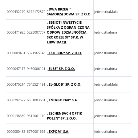
„DWA BRZEGI”
0000432270
8172172872
JednostkaMala
SAMORZĄDOWA SP. Z O.O.
„EBEJOT INWESTYCJE
SPÓŁKA Z OGRANICZONĄ
0000471925
5223007757
ODPOWIEDZIALNOŚCIĄ
JednostkaInna
SKOROSZE XI” SP.K. W
LIKWIDACJI.
0000009461
5371965148
„EKO BUG” SP. Z O.O.
JednostkaInna
0000047117
9460006121
„ELBE” SP. Z O.O.
JednostkaInna
0000470214
7343521191
„EL-GLOB” SP. Z O.O.
JednostkaMala
0000292677
6651003681
„ENERGOPAK” S.A.
JednostkaInna
„ESCHENBACH OPTIK
0000138389
9512061110
JednostkaInna
POLEN” SP. Z O.O.
0000080483
8770001695
„EXPOM” S.A.
JednostkaInna