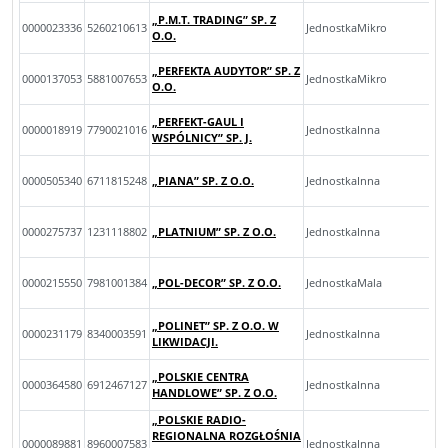
„P.M.T. TRADING” SP. Z
0000023336
5260210613
JednostkaMikro
O.O.
„PERFEKTA AUDYTOR” SP. Z
0000137053
5881007653
JednostkaMikro
O.O.
„PERFEKT-GAUL I
0000018919
7790021016
JednostkaInna
WSPÓLNICY” SP. J.
0000505340
6711815248
„PIANA” SP. Z O.O.
JednostkaInna
0000275737
1231118802
„PLATNIUM” SP. Z O.O.
JednostkaInna
0000215550
7981001384
„POL-DECOR” SP. Z O.O.
JednostkaMala
„POLINET” SP. Z O.O. W
0000231179
8340003591
JednostkaInna
LIKWIDACJI.
„POLSKIE CENTRA
0000364580
6912467127
JednostkaInna
HANDLOWE” SP. Z O.O.
„POLSKIE RADIO-
REGIONALNA ROZGŁOŚNIA
0000089881
8960007583
JednostkaInna