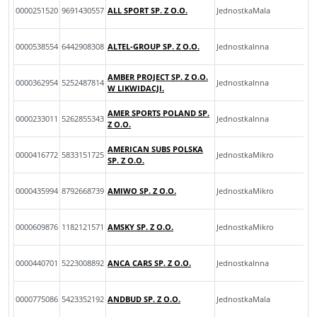
0000251520
9691430557
ALL SPORT SP. Z O.O.
JednostkaMala
0000538554
6442908308
ALTEL-GROUP SP. Z O.O.
JednostkaInna
AMBER PROJECT SP. Z O.O.
0000362954
5252487814
JednostkaInna
W LIKWIDACJI.
AMER SPORTS POLAND SP.
0000233011
5262855343
JednostkaInna
Z O.O.
AMERICAN SUBS POLSKA
0000416772
5833151725
JednostkaMikro
SP. Z O.O.
0000435994
8792668739
AMIWO SP. Z O.O.
JednostkaMikro
0000609876
1182121571
AMSKY SP. Z O.O.
JednostkaMikro
0000440701
5223008892
ANCA CARS SP. Z O.O.
JednostkaInna
0000775086
5423352192
ANDBUD SP. Z O.O.
JednostkaMala