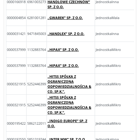
0000166918
6961003273
HANDLOWE CZECHNÓW”
JednostkaInna
SP. Z O.O.
0000004854
6281001281
„GWAREK” SP. Z O.O.
JednostkaMala
0000031421
9471845003
„HANDLEX” SP. Z O.O.
JednostkaInna
0000537999
1132883764
„HIPAX” SP. Z O.O.
JednostkaMikro
0000537999
1132883764
„HIPAX” SP. Z O.O.
JednostkaMikro
„HITSS SPÓŁKA Z
OGRANICZONĄ
0000321915
5252446399
JednostkaMikro
ODPOWIEDZIALNOŚCIĄ &
CO. SP.K.”.
„HITSS SPÓŁKA Z
OGRANICZONĄ
0000321915
5252446399
JednostkaMikro
ODPOWIEDZIALNOŚCIĄ &
CO. SP.K.”.
„INDIGO EUROPE” SP. Z
0000195422
5862122011
JednostkaMikro
O.O.
0000192550
5851319744
„INTER WW” SP. Z O.O.
JednostkaInna