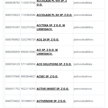
ACCOLADE PL VIII SP. Z
0000638792
1132919166
JednostkaMala
O.O.
0000720623
1132964586
ACCOLADE PL XII SP. Z O.O.
JednostkaMala
ACCTEKA SP. Z O.O. W
0000741697
5252757432
JednostkaMikro
LIKWIDACJI.
0000780802
5252786729
ACG 24 SP. Z O.O.
JednostkaMikro
ACI SP. Z O.O. W
0000285839
8992615943
JednostkaMikro
LIKWIDACJI.
0000334129
5711689056
ACO SOLUTIONS SP. Z O.O.
JednostkaMala
0000737840
8992844827
ACSEC SP. Z O.O.
JednostkaInna
0000411752
9522118395
ACTIVE INVEST SP. Z O.O.
JednostkaInna
0000754602
7010889131
ACTIVENOW SP. Z O.O.
JednostkaMikro