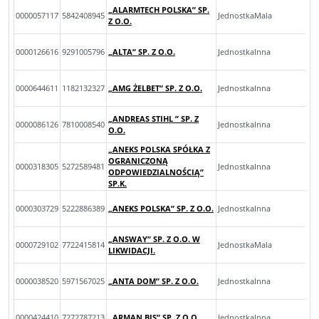
„ALARMTECH POLSKA” SP.
0000057117
5842408945
JednostkaMala
Z O.O.
0000126616
9291005796
„ALTA” SP. Z O.O.
JednostkaInna
0000644611
1182132327
„AMG ŻELBET” SP. Z O.O.
JednostkaInna
„ANDREAS STIHL ” SP. Z
0000086126
7810008540
JednostkaInna
O.O.
„ANEKS POLSKA SPÓŁKA Z
OGRANICZONĄ
0000318305
5272589481
JednostkaInna
ODPOWIEDZIALNOŚCIĄ”
SP.K.
0000303729
5222886389
„ANEKS POLSKA” SP. Z O.O.
JednostkaInna
„ANSWAY” SP. Z O.O. W
0000729102
7722415814
JednostkaMala
LIKWIDACJI.
0000038520
5971567025
„ANTA DOM” SP. Z O.O.
JednostkaInna
0000424410
7272787213
„ARMAN BIS” SP. Z O.O.
JednostkaInna