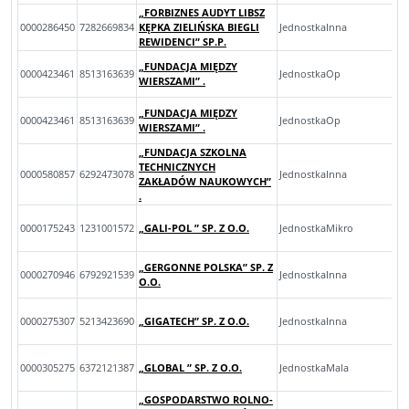
„FORBIZNES AUDYT LIBSZ
0000286450
7282669834
KĘPKA ZIELIŃSKA BIEGLI
JednostkaInna
REWIDENCI” SP.P.
„FUNDACJA MIĘDZY
0000423461
8513163639
JednostkaOp
WIERSZAMI” .
„FUNDACJA MIĘDZY
0000423461
8513163639
JednostkaOp
WIERSZAMI” .
„FUNDACJA SZKOLNA
TECHNICZNYCH
0000580857
6292473078
JednostkaInna
ZAKŁADÓW NAUKOWYCH”
.
0000175243
1231001572
„GALI-POL ” SP. Z O.O.
JednostkaMikro
„GERGONNE POLSKA” SP. Z
0000270946
6792921539
JednostkaInna
O.O.
0000275307
5213423690
„GIGATECH” SP. Z O.O.
JednostkaInna
0000305275
6372121387
„GLOBAL ” SP. Z O.O.
JednostkaMala
„GOSPODARSTWO ROLNO-