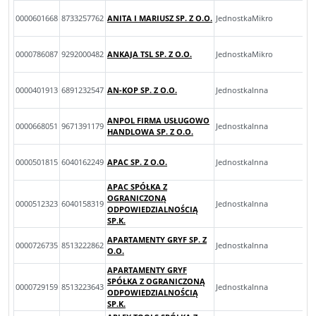
0000601668
8733257762
ANITA I MARIUSZ SP. Z O.O.
JednostkaMikro
0000786087
9292000482
ANKAJA TSL SP. Z O.O.
JednostkaMikro
0000401913
6891232547
AN-KOP SP. Z O.O.
JednostkaInna
ANPOL FIRMA USŁUGOWO
0000668051
9671391179
JednostkaInna
HANDLOWA SP. Z O.O.
0000501815
6040162249
APAC SP. Z O.O.
JednostkaInna
APAC SPÓŁKA Z
OGRANICZONĄ
0000512323
6040158319
JednostkaInna
ODPOWIEDZIALNOŚCIĄ
SP.K.
APARTAMENTY GRYF SP. Z
0000726735
8513222862
JednostkaInna
O.O.
APARTAMENTY GRYF
SPÓŁKA Z OGRANICZONĄ
0000729159
8513223643
JednostkaInna
ODPOWIEDZIALNOŚCIĄ
SP.K.