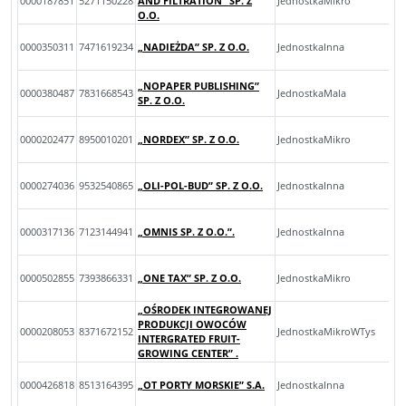
0000187851
5271150228
AND FILTRATION” SP. Z
JednostkaMikro
O.O.
0000350311
7471619234
„NADIEŻDA” SP. Z O.O.
JednostkaInna
„NOPAPER PUBLISHING”
0000380487
7831668543
JednostkaMala
SP. Z O.O.
0000202477
8950010201
„NORDEX” SP. Z O.O.
JednostkaMikro
0000274036
9532540865
„OLI-POL-BUD” SP. Z O.O.
JednostkaInna
0000317136
7123144941
„OMNIS SP. Z O.O.”.
JednostkaInna
0000502855
7393866331
„ONE TAX” SP. Z O.O.
JednostkaMikro
„OŚRODEK INTEGROWANEJ
PRODUKCJI OWOCÓW
0000208053
8371672152
JednostkaMikroWTys
INTERGRATED FRUIT-
GROWING CENTER” .
0000426818
8513164395
„OT PORTY MORSKIE” S.A.
JednostkaInna