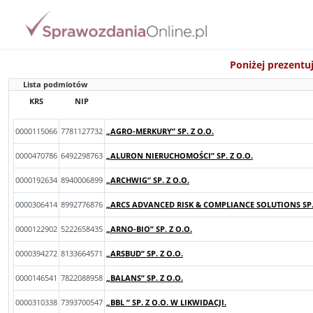
Poniżej prezentu
Lista podmiotów
KRS
NIP
0000115066
7781127732
„AGRO-MERKURY” SP. Z O.O.
0000470786
6492298763
„ALURON NIERUCHOMOŚCI” SP. Z O.O.
0000192634
8940006899
„ARCHWIG” SP. Z O.O.
0000306414
8992776876
„ARCS ADVANCED RISK & COMPLIANCE SOLUTIONS SP. 
0000122902
5222658435
„ARNO-BIO” SP. Z O.O.
0000394272
8133664571
„ARSBUD” SP. Z O.O.
0000146541
7822088958
„BALANS” SP. Z O.O.
0000310338
7393700547
„BBL ” SP. Z O.O. W LIKWIDACJI.