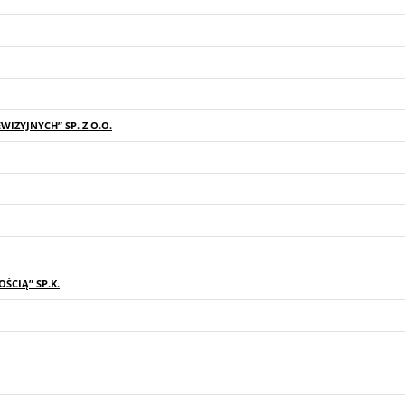
IZYJNYCH” SP. Z O.O.
ŚCIĄ” SP.K.