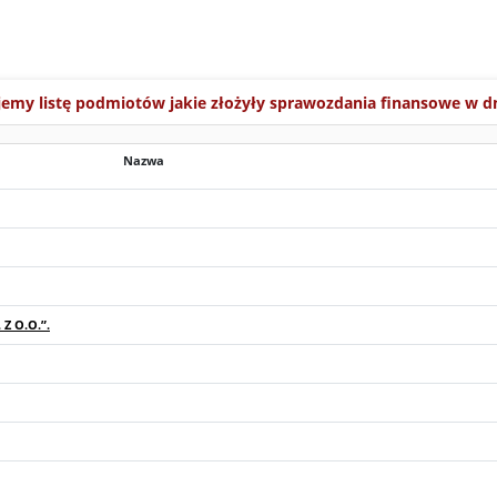
jemy listę podmiotów jakie złożyły sprawozdania finansowe w d
Nazwa
Z O.O.”.