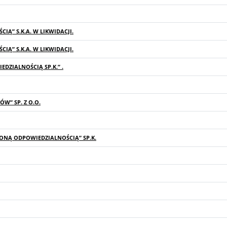
Ą” S.K.A. W LIKWIDACJI.
Ą” S.K.A. W LIKWIDACJI.
ZIALNOŚCIĄ SP.K.” .
” SP. Z O.O.
ZONĄ ODPOWIEDZIALNOŚCIĄ” SP.K.