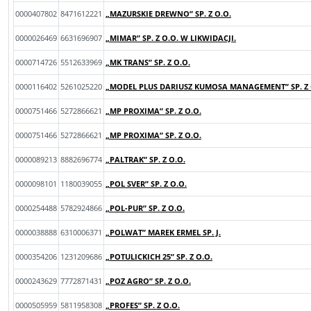
0000407802
8471612221
„MAZURSKIE DREWNO” SP. Z O.O.
0000026469
6631696907
„MIMAR” SP. Z O.O. W LIKWIDACJI.
0000714726
5512633969
„MK TRANS” SP. Z O.O.
0000116402
5261025220
„MODEL PLUS DARIUSZ KUMOSA MANAGEMENT” SP. Z 
0000751466
5272866621
„MP PROXIMA” SP. Z O.O.
0000751466
5272866621
„MP PROXIMA” SP. Z O.O.
0000089213
8882696774
„PALTRAK” SP. Z O.O.
0000098101
1180039055
„POL SVER” SP. Z O.O.
0000254488
5782924866
„POL-PUR” SP. Z O.O.
0000038888
6310006371
„POLWAT” MAREK ERMEL SP. J.
0000354206
1231209686
„POTULICKICH 25” SP. Z O.O.
0000243629
7772871431
„POZ AGRO” SP. Z O.O.
0000505959
5811958308
„PROFES” SP. Z O.O.