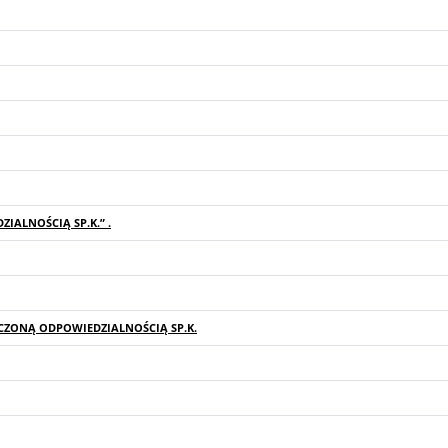
IALNOŚCIĄ SP.K.” .
CZONĄ ODPOWIEDZIALNOŚCIĄ SP.K.