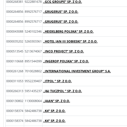
0000268381
9222881678
„GCG GROUPE” SP. Z O.O.
0000264856
8992576717
„GRUGERUS” SP. Z O.O.
0000264856
8992576717
„GRUGERUS” SP. Z O.O.
0000043088
5240102346
„HEIDELBERG POLSKA” SP. Z O.O.
0000035202
5260303361
„HOTEL JAN III SOBIESKI” SP. Z O.O.
0000513545
5213674067
„INCO PROJECT” SP. Z O.O.
0000110668
8951544399
„INGEROP POLSKA” SP. Z O.O.
0000261268
7010028802
„INTERNATIONAL INVESTMENT GROUP” S.A.
0000311053
9552239407
„ITPOL ” SP. Z O.O.
0000266313
5951435237
„J&J TUCZPOL ” SP. Z O.O.
0000130802
1130008064
„JAAN” SP. Z O.O.
0000158374
5842486738
„K4” SP. Z O.O.
0000158374
5842486738
„K4” SP. Z O.O.