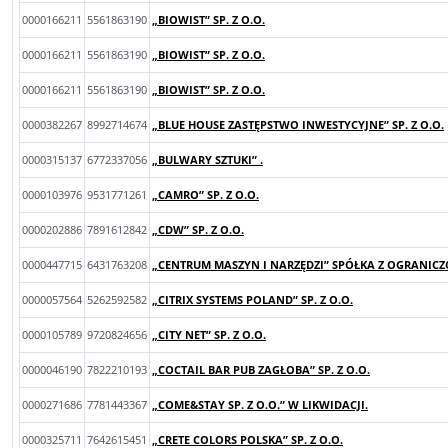
0000166211
5561863190
„BIOWIST” SP. Z O.O.
0000166211
5561863190
„BIOWIST” SP. Z O.O.
0000166211
5561863190
„BIOWIST” SP. Z O.O.
0000382267
8992714674
„BLUE HOUSE ZASTĘPSTWO INWESTYCYJNE” SP. Z O.O.
0000315137
6772337056
„BULWARY SZTUKI” .
0000103976
9531771261
„CAMRO” SP. Z O.O.
0000202886
7891612842
„CDW” SP. Z O.O.
0000447715
6431763208
„CENTRUM MASZYN I NARZĘDZI” SPÓŁKA Z OGRANICZ
0000057564
5262592582
„CITRIX SYSTEMS POLAND” SP. Z O.O.
0000105789
9720824656
„CITY NET” SP. Z O.O.
0000046190
7822210193
„COCTAIL BAR PUB ZAGŁOBA” SP. Z O.O.
0000271686
7781443367
„COME&STAY SP. Z O.O.” W LIKWIDACJI.
0000325711
7642615451
„CRETE COLORS POLSKA” SP. Z O.O.