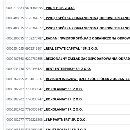
0000213583
9691381095
„PROFIT” SP. Z O.O.
0000488015
5170364577
„PWOJ 1 SPÓŁKA Z OGRANICZONĄ ODPOWIEDZIALNOŚCI
0000488015
5170364577
„PWOJ 1 SPÓŁKA Z OGRANICZONĄ ODPOWIEDZIALNOŚCI
0000290695
1132273787
„RADAN INWESTOR SPÓŁKA Z OGRANICZONĄ ODPOWIED
0000554055
6972313801
„REAL ESTATE CAPITAL ” SP. Z O.O.
0000407668
6222780355
„REGIONALNY ZAKŁAD ZAGOSPODAROWANIA ODPADÓW
0000034730
7262393122
„RENT ENTERPRISE” SP. Z O.O.
0000362455
8131016537
„REVISION RZESZÓW JÓZEF KRÓL SPÓŁKA Z OGRANIC
0000202702
7790033947
„ROXOLANIA” SP. Z O.O.
0000202702
7790033947
„ROXOLANIA” SP. Z O.O.
0000202702
7790033947
„ROXOLANIA” SP. Z O.O.
0000182277
7792226308
„S&P PARTNERS” SP. Z O.O.
0000163343
5262690445
„SMIITT POLSKA” SP. Z O.O.