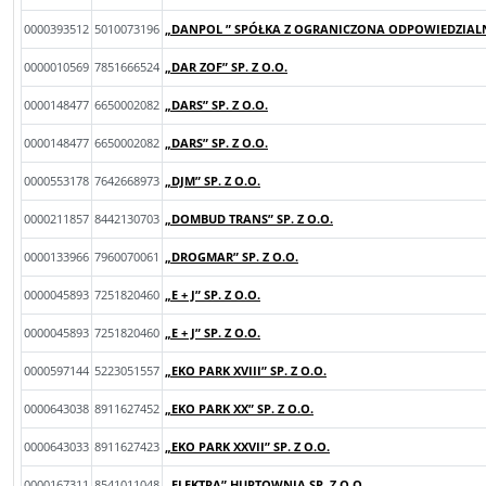
0000393512
5010073196
„DANPOL ” SPÓŁKA Z OGRANICZONA ODPOWIEDZIA
0000010569
7851666524
„DAR ZOF” SP. Z O.O.
0000148477
6650002082
„DARS” SP. Z O.O.
0000148477
6650002082
„DARS” SP. Z O.O.
0000553178
7642668973
„DJM” SP. Z O.O.
0000211857
8442130703
„DOMBUD TRANS” SP. Z O.O.
0000133966
7960070061
„DROGMAR” SP. Z O.O.
0000045893
7251820460
„E + J” SP. Z O.O.
0000045893
7251820460
„E + J” SP. Z O.O.
0000597144
5223051557
„EKO PARK XVIII” SP. Z O.O.
0000643038
8911627452
„EKO PARK XX” SP. Z O.O.
0000643033
8911627423
„EKO PARK XXVII” SP. Z O.O.
0000167311
8541011048
„ELEKTRA” HURTOWNIA SP. Z O.O.