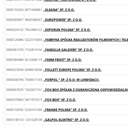
0000155264
8971646861
„ELSANA” SP. Z O.O.
0000285667
9820348267
„EUROPOWER” SP. Z O.O.
0000324152
7822460122
„EXPORUN POLSKA” SP. Z O.O.
0000126486
5222515693
„FABRYKA SPÓŁKA REALIZATORÓW FILMOWYCH I TELEW
0000461570
7162814156
„FAMIGLIA GALDIERI” SP. Z O.O.
0000369489
8212606119
„FARM FROST” SP. Z O.O.
0000223594
6040018506
„FOLLETT EUROPE POLSKA” SP. Z O.O.
0000030794
7540017143
„FORPOL ” SP. Z O.O. W LIKWIDACJI.
0000567635
7262657101
„FOX BOX SPÓŁKA Z OGRANICZONĄ ODPOWIEDZIALNO
0000379083
9471973215
„FOX BOX” SP. Z O.O.
0000132692
5220101266
„FRANKE POLSKA” SP. Z O.O.
0000138153
1251028108
„GALPOL-ELEKTRO” SP. Z O.O.