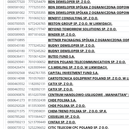
0000577320
7773254479
BDN DEWELOPER SP. Z O.O.
0000581002
7773255355
BDN DEWELOPER SPÓŁKA Z OGRANICZONĄ ODPOWI
0000581002
7773255355
BDN DEWELOPER SPÓŁKA Z OGRANICZONĄ ODPOWI
0000679191
7010692322
BENEFIT CONSULTING SP. Z O.O.
0000700505
6772426765
BESTON GROUP SP. Z O.O. W LIKWIDACJI.
0000490119
9452177747
BEYOND TOMORROW SOLUTIONS SP. Z O.O.
0000589905
8971816926
BINDER SP. Z O.O.
0000710895
BITTNER PACKAGING SPÓŁKA Z OGRANICZONĄ ODP
0000543180
7773245262
BUDNY DEWELOPER SP. Z O.O.
0000543180
7773245262
BUDNY DEWELOPER SP. Z O.O.
0000636411
7010614204
BUTEO FUND S.A.
0000293941
7010100652
BVFON POLAND TELECOMMUNICATION SP. Z O.O.
0000426474
6263009444
C.S.MEKLING SP. Z O.O. W LIKWIDACJI.
0000592568
9542761705
CAPITAL INVESTMENT FUND S.A.
0000614098
7010576001
CARTOTECNICA GOLDPRINT POLAND SP. Z O.O. W L
0000463552
1182092131
CATIX SP. Z O.O.
0000463552
1182092131
CATIX SP. Z O.O.
0000090876
8510207098
CENTRUM HANDLOWO-USŁUGOWE „MANHATTAN” SP
0000641273
8133532438
CHDE POLSKA S.A.
0000292028
8133530095
CHDE POLSKA SP. Z O.O.
0000271375
7772959031
CHEM-TREND POLSKA SP . Z O.O. SP.K.
0000785260
9731064427
CIESIELSKI SP. Z O.O.
0000700213
5213799449
CINTAX SP. Z O.O.
0000073512
5252296652
CITIC TELECOM CPC POLAND SP. Z O.O.