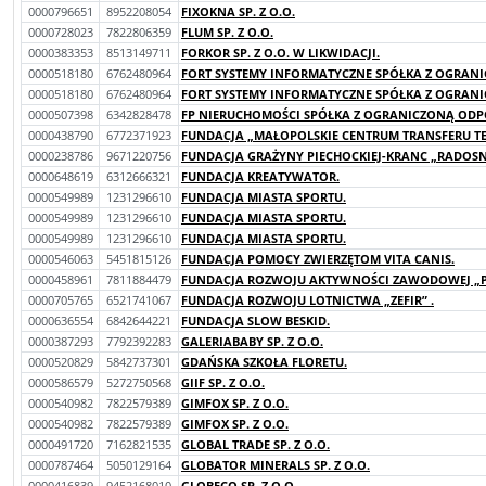
0000796651
8952208054
FIXOKNA SP. Z O.O.
0000728023
7822806359
FLUM SP. Z O.O.
0000383353
8513149711
FORKOR SP. Z O.O. W LIKWIDACJI.
0000518180
6762480964
FORT SYSTEMY INFORMATYCZNE SPÓŁKA Z OGRANI
0000518180
6762480964
FORT SYSTEMY INFORMATYCZNE SPÓŁKA Z OGRANI
0000507398
6342828478
FP NIERUCHOMOŚCI SPÓŁKA Z OGRANICZONĄ ODPO
0000438790
6772371923
FUNDACJA „MAŁOPOLSKIE CENTRUM TRANSFERU TE
0000238786
9671220756
FUNDACJA GRAŻYNY PIECHOCKIEJ-KRANC „RADOSNE
0000648619
6312666321
FUNDACJA KREATYWATOR.
0000549989
1231296610
FUNDACJA MIASTA SPORTU.
0000549989
1231296610
FUNDACJA MIASTA SPORTU.
0000549989
1231296610
FUNDACJA MIASTA SPORTU.
0000546063
5451815126
FUNDACJA POMOCY ZWIERZĘTOM VITA CANIS.
0000458961
7811884479
FUNDACJA ROZWOJU AKTYWNOŚCI ZAWODOWEJ „P
0000705765
6521741067
FUNDACJA ROZWOJU LOTNICTWA „ZEFIR” .
0000636554
6842644221
FUNDACJA SLOW BESKID.
0000387293
7792392283
GALERIABABY SP. Z O.O.
0000520829
5842737301
GDAŃSKA SZKOŁA FLORETU.
0000586579
5272750568
GIIF SP. Z O.O.
0000540982
7822579389
GIMFOX SP. Z O.O.
0000540982
7822579389
GIMFOX SP. Z O.O.
0000491720
7162821535
GLOBAL TRADE SP. Z O.O.
0000787464
5050129164
GLOBATOR MINERALS SP. Z O.O.
0000416839
9452168010
GLOBECO SP. Z O.O.