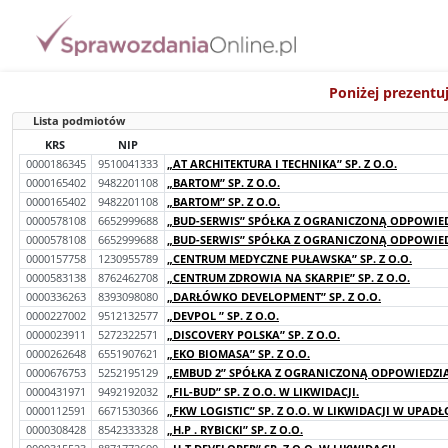
Poniżej prezentu
Lista podmiotów
KRS
NIP
0000186345
9510041333
„AT ARCHITEKTURA I TECHNIKA” SP. Z O.O.
0000165402
9482201108
„BARTOM” SP. Z O.O.
0000165402
9482201108
„BARTOM” SP. Z O.O.
0000578108
6652999688
„BUD-SERWIS” SPÓŁKA Z OGRANICZONĄ ODPOWIED
0000578108
6652999688
„BUD-SERWIS” SPÓŁKA Z OGRANICZONĄ ODPOWIED
0000157758
1230955789
„CENTRUM MEDYCZNE PUŁAWSKA” SP. Z O.O.
0000583138
8762462708
„CENTRUM ZDROWIA NA SKARPIE” SP. Z O.O.
0000336263
8393098080
„DARŁÓWKO DEVELOPMENT” SP. Z O.O.
0000227002
9512132577
„DEVPOL ” SP. Z O.O.
0000023911
5272322571
„DISCOVERY POLSKA” SP. Z O.O.
0000262648
6551907621
„EKO BIOMASA” SP. Z O.O.
0000676753
5252195129
„EMBUD 2” SPÓŁKA Z OGRANICZONĄ ODPOWIEDZ
0000431971
9492192032
„FIL-BUD” SP. Z O.O. W LIKWIDACJI.
0000112591
6671530366
„FKW LOGISTIC” SP. Z O.O. W LIKWIDACJI W UPADŁ
0000308428
8542333328
„H.P . RYBICKI” SP. Z O.O.