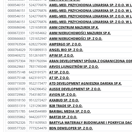
0000546151
5242776876
AMEL-MED. PRZYCHODNIA LEKARSKA SP. Z O.O. W L
0000546151
5242776876
AMEL-MED. PRZYCHODNIA LEKARSKA SP. Z O.O. W L
0000546151
5242776876
AMEL-MED. PRZYCHODNIA LEKARSKA SP. Z O.O. W L
0000546151
5242776876
AMEL-MED. PRZYCHODNIA LEKARSKA SP. Z O.O. W L
0000686046
1251658938
AMM CENTRUM MAZUREK SP.K.
0000672331
1251654662
AMM NIERUCHOMOŚCI MAZUREK SP.K.
0000666663
1251652947
AMM NIERUCHOMOŚCI SP. Z O.O.
0000763504
6282275690
AMPERGO SP. Z O.O.
0000764029
7010899313
ANGEL BIO SP. Z O.O.
0000469272
5512616971
APIM SP. Z O.O.
0000757304
7831792094
ARAN DEVELOPMENT SPÓŁKA Z OGRANICZONĄ ODP
0000629661
7831745048
ARVOS LJUNGSTRÖM SP. Z O.O.
0000575148
6423191571
AT SP. Z O.O.
0000575148
6423191571
AT SP. Z O.O.
0000715039
9522173477
ATD DEVELOPMENT AGNIESZKA DARSKA SP.K.
0000307185
5342396452
AUSSIE DEVELOPMENT SP. Z O.O.
0000729963
7543180731
AVION SP. Z O.O.
0000318150
9512272427
AXABUD SP. Z O.O.
0000551319
1231296389
B2B TRADE SP. Z O.O.
0000751785
6443544989
BARIBAL MEDIA SP. Z O.O.
0000335862
9442207777
BART20 SP. Z O.O.
0000762326
7511639563
BARTYLA MATERIAŁY BUDOWLANE I POKRYCIA DA
0000577320
7773254479
BDN DEWELOPER SP. Z O.O.