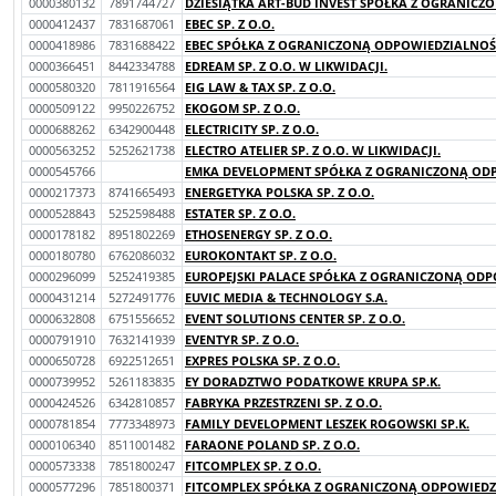
0000380132
7891744727
DZIESIĄTKA ART-BUD INVEST SPÓŁKA Z OGRANICZ
0000412437
7831687061
EBEC SP. Z O.O.
0000418986
7831688422
EBEC SPÓŁKA Z OGRANICZONĄ ODPOWIEDZIALNOŚC
0000366451
8442334788
EDREAM SP. Z O.O. W LIKWIDACJI.
0000580320
7811916564
EIG LAW & TAX SP. Z O.O.
0000509122
9950226752
EKOGOM SP. Z O.O.
0000688262
6342900448
ELECTRICITY SP. Z O.O.
0000563252
5252621738
ELECTRO ATELIER SP. Z O.O. W LIKWIDACJI.
0000545766
EMKA DEVELOPMENT SPÓŁKA Z OGRANICZONĄ ODP
0000217373
8741665493
ENERGETYKA POLSKA SP. Z O.O.
0000528843
5252598488
ESTATER SP. Z O.O.
0000178182
8951802269
ETHOSENERGY SP. Z O.O.
0000180780
6762086032
EUROKONTAKT SP. Z O.O.
0000296099
5252419385
EUROPEJSKI PALACE SPÓŁKA Z OGRANICZONĄ ODPO
0000431214
5272491776
EUVIC MEDIA & TECHNOLOGY S.A.
0000632808
6751556652
EVENT SOLUTIONS CENTER SP. Z O.O.
0000791910
7632141939
EVENTYR SP. Z O.O.
0000650728
6922512651
EXPRES POLSKA SP. Z O.O.
0000739952
5261183835
EY DORADZTWO PODATKOWE KRUPA SP.K.
0000424526
6342810857
FABRYKA PRZESTRZENI SP. Z O.O.
0000781854
7773348973
FAMILY DEVELOPMENT LESZEK ROGOWSKI SP.K.
0000106340
8511001482
FARAONE POLAND SP. Z O.O.
0000573338
7851800247
FITCOMPLEX SP. Z O.O.
0000577296
7851800371
FITCOMPLEX SPÓŁKA Z OGRANICZONĄ ODPOWIEDZI