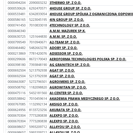
0000494204
2090003232
3THERMO SP. Z O.O.
0000530626
6292470571
4HOUSE GROUP SP. Z O.O.
0000533481
6342833054
4HOUSE GROUP SPÓŁKA Z OGRANICZONĄ ODPOWIED
0000586165
5223045195
4IN GROUP SP. Z O.O.
0000741450
7010833018
4TECHNOLOGY SP. Z O.O.
0000646340
A.M.M. MAZUREK SP.K.
0000630725
1251644830
A.M.M. SP. Z O.O.
0000799549
7010940671
A2-TEAM SP. Z O.O.
0000464482
5482663278
ADOBY SP. Z O.O.
0000213869
7781420076
ADSESSOR SP. Z O.O.
0000299606
8672170043
AEROFORMA TECHNOLOGIES POLSKA SP. Z O.O.
0000398180
7393848190
AG GRANITECH SP. Z O.O.
0000692504
5213792938
AGAT SP. Z O.O.
0000692504
5213792938
AGAT SP. Z O.O.
0000663087
5272796501
AGROIMEKS SP. Z O.O.
0000508792
1182098820
AGROWITAN SP. Z O.O.
0000475116
5432181560
AI-CENTER SP. Z O.O.
0000538842
7010459614
AKADEMIA PRAWA MEDYCZNEGO SP. Z O.O.
0000767085
1132992134
AKSIGO SP. Z O.O.
0000624956
8133723256
AKURATA SP. Z O.O.
0000670304
7773280838
ALEXPO SP. Z O.O.
0000670304
7773280838
ALEXPO SP. Z O.O.
0000698657
5993209712
ALL4YOU SP. Z O.O.
0000698657
5993209712
ALL4YOU SP. Z O.O.