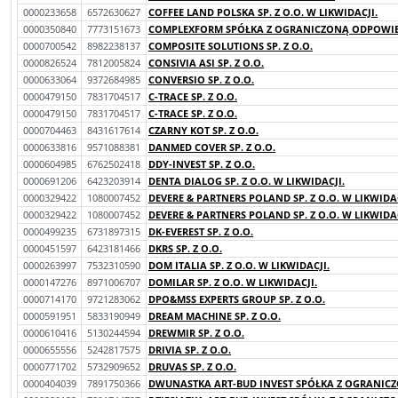
0000233658
6572630627
COFFEE LAND POLSKA SP. Z O.O. W LIKWIDACJI.
0000350840
7773151673
COMPLEXFORM SPÓŁKA Z OGRANICZONĄ ODPOWIED
0000700542
8982238137
COMPOSITE SOLUTIONS SP. Z O.O.
0000826524
7812005824
CONSIVIA ASI SP. Z O.O.
0000633064
9372684985
CONVERSIO SP. Z O.O.
0000479150
7831704517
C-TRACE SP. Z O.O.
0000479150
7831704517
C-TRACE SP. Z O.O.
0000704463
8431617614
CZARNY KOT SP. Z O.O.
0000633816
9571088381
DANMED COVER SP. Z O.O.
0000604985
6762502418
DDY-INVEST SP. Z O.O.
0000691206
6423203914
DENTA DIALOG SP. Z O.O. W LIKWIDACJI.
0000329422
1080007452
DEVERE & PARTNERS POLAND SP. Z O.O. W LIKWIDAC
0000329422
1080007452
DEVERE & PARTNERS POLAND SP. Z O.O. W LIKWIDAC
0000499235
6731897315
DK-EVEREST SP. Z O.O.
0000451597
6423181466
DKRS SP. Z O.O.
0000263997
7532310590
DOM ITALIA SP. Z O.O. W LIKWIDACJI.
0000147276
8971006707
DOMILAR SP. Z O.O. W LIKWIDACJI.
0000714170
9721283062
DPO&MSS EXPERTS GROUP SP. Z O.O.
0000591951
5833190949
DREAM MACHINE SP. Z O.O.
0000610416
5130244594
DREWMIR SP. Z O.O.
0000655556
5242817575
DRIVIA SP. Z O.O.
0000771702
5732909652
DRUVAS SP. Z O.O.
0000404039
7891750366
DWUNASTKA ART-BUD INVEST SPÓŁKA Z OGRANICZ