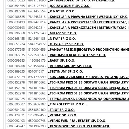
0000315523
8871772690
„H-T DEVELOPER” SP. Z O.O. W LIKWIDACJI.
0000354665
6423126740
„JGG ZAWODZIE” SP. Z O.O.
0000197990
6431453554
„K & G” SP. Z O.O.
0000406825
7842487816
„KANCELARIA PRAWNA LEŚNY I WSPÓLNICY” SP.K.
0000030193
8992420814
„KANCELARIA PRZEKSZTAŁCEŃ I RESTRUKTURYZACJI.
0000030193
8992420814
„KANCELARIA PRZEKSZTAŁCEŃ I RESTRUKTURYZACJI.
0000296068
9721266543
„MILAS” SP. Z O.O.
0000168455
5242464183
„NEYA” SP. Z O.O.
0000651224
5842754972
„OLIVIA SIX” SP. Z O.O.
0000177295
8170004656
„PANDA” PRZEDSIĘBIORSTWO PRODUKCYJNO-HANDL
0000265035
5272508560
„RADOMSKO REAL ESTATE” SP. Z O.O.
0000099583
1130093176
„RAKS” SP. Z O.O.
0000208208
5291584846
„REFORM GROUP” SP. Z O.O.
0000189835
8510016174
„STETINUM” SP. Z O.O.
0000472929
8971792999
„SUNGARD AVAILABILITY SERVICES (POLAND) SP. Z 
0000152978
7811815662
„TECHROM PRZEDSIĘBIORSTWO USŁUG SPECJALISTYC
0000152978
7811815662
„TECHROM PRZEDSIĘBIORSTWO USŁUG SPECJALISTYC
0000152978
7811815662
„TECHROM PRZEDSIĘBIORSTWO USŁUG SPECJALISTYC
0000487025
6793097048
„TETYDA SPÓŁKA Z OGRANICZONĄ ODPOWIEDZIALNO
0000395807
9532632107
„TIM ROLETY” SP. Z O.O.
0000684228
8581859460
„TRIO” SP. Z O.O.
0000129531
1230969455
„VEDIM” SP. Z O.O.
0000092403
6590002746
„VERHOEVEN REAL ESTATE” SP. Z O.O.
0000545247
7811907298
„XENONOWE” SP. Z O.O. W LIKWIDACJI.