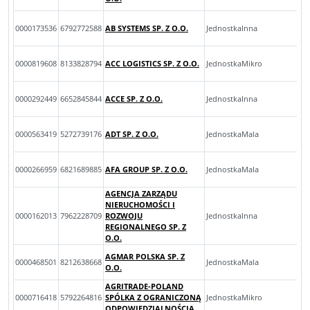
0000173536
6792772588
AB SYSTEMS SP. Z O.O.
JednostkaInna
0000819608
8133828794
ACC LOGISTICS SP. Z O.O.
JednostkaMikro
0000292449
6652845844
ACCE SP. Z O.O.
JednostkaInna
0000563419
5272739176
ADT SP. Z O.O.
JednostkaMala
0000266959
6821689885
AFA GROUP SP. Z O.O.
JednostkaMala
AGENCJA ZARZĄDU
NIERUCHOMOŚCI I
0000162013
7962228709
ROZWOJU
JednostkaInna
REGIONALNEGO SP. Z
O.O.
AGMAR POLSKA SP. Z
0000468501
8212638668
JednostkaMala
O.O.
AGRITRADE-POLAND
0000716418
5792264816
SPÓLKA Z OGRANICZONĄ
JednostkaMikro
ODPOWIEDZIALNOŚCIĄ.