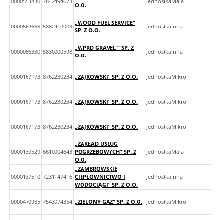
0000553830
7842494673
JednostkaMala
O.O.
„WOOD FUEL SERVICE”
0000562668
5882410003
JednostkaInna
SP. Z O.O.
„WPRD GRAVEL ” SP. Z
0000086330
5830000598
JednostkaInna
O.O.
0000167173
8762230234
„ZAJKOWSKI” SP. Z O.O.
JednostkaMikro
0000167173
8762230234
„ZAJKOWSKI” SP. Z O.O.
JednostkaMikro
0000167173
8762230234
„ZAJKOWSKI” SP. Z O.O.
JednostkaMikro
„ZAKŁAD USŁUG
0000139529
6610004643
POGRZEBOWYCH” SP. Z
JednostkaMala
O.O.
„ZAMBROWSKIE
0000137510
7231147416
CIEPŁOWNICTWO I
JednostkaInna
WODOCIĄGI” SP. Z O.O.
0000470985
7543074354
„ZIELONY GAZ” SP. Z O.O.
JednostkaMikro