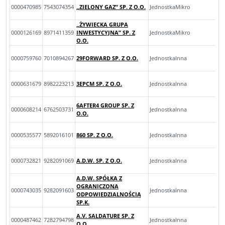
0000470985
7543074354
„ZIELONY GAZ” SP. Z O.O.
JednostkaMikro
„ŻYWIECKA GRUPA
0000126169
8971411359
INWESTYCYJNA” SP. Z
JednostkaMikro
O.O.
0000759760
7010894267
29FORWARD SP. Z O.O.
JednostkaInna
0000631679
8982223213
3EPCM SP. Z O.O.
JednostkaInna
6AFTER4 GROUP SP. Z
0000608214
6762503731
JednostkaInna
O.O.
0000535577
5892016101
860 SP. Z O.O.
JednostkaInna
0000732821
9282091069
A.D.W. SP. Z O.O.
JednostkaInna
A.D.W. SPÓŁKA Z
OGRANICZONA
0000743035
9282091603
JednostkaInna
ODPOWIEDZIALNOŚCIĄ
SP.K.
A.V. SALDATURE SP. Z
0000487462
7282794798
JednostkaInna
O.O.