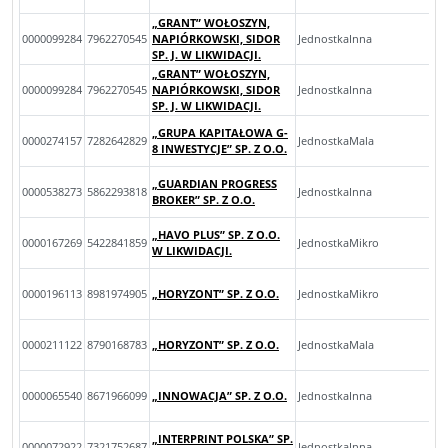
„GRANT” WOŁOSZYN,
0000099284
7962270545
NAPIÓRKOWSKI, SIDOR
JednostkaInna
SP. J. W LIKWIDACJI.
„GRANT” WOŁOSZYN,
0000099284
7962270545
NAPIÓRKOWSKI, SIDOR
JednostkaInna
SP. J. W LIKWIDACJI.
„GRUPA KAPITAŁOWA G-
0000274157
7282642829
JednostkaMala
8 INWESTYCJE” SP. Z O.O.
„GUARDIAN PROGRESS
0000538273
5862293818
JednostkaInna
BROKER” SP. Z O.O.
„HAVO PLUS” SP. Z O.O.
0000167269
5422841859
JednostkaMikro
W LIKWIDACJI.
0000196113
8981974905
„HORYZONT” SP. Z O.O.
JednostkaMikro
0000211122
8790168783
„HORYZONT” SP. Z O.O.
JednostkaMala
0000065540
8671966099
„INNOWACJA” SP. Z O.O.
JednostkaInna
„INTERPRINT POLSKA” SP.
0000072922
7321752687
JednostkaInna