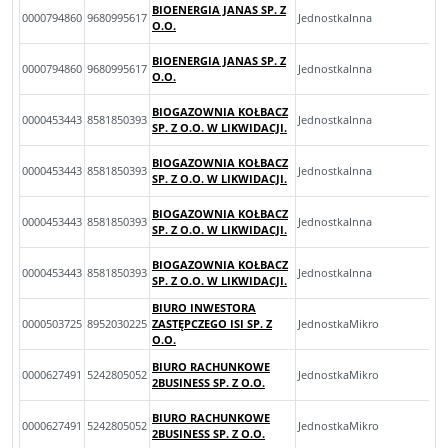
BIOENERGIA JANAS SP. Z
0000794860
9680995617
JednostkaInna
O.O.
BIOENERGIA JANAS SP. Z
0000794860
9680995617
JednostkaInna
O.O.
BIOGAZOWNIA KOŁBACZ
0000453443
8581850393
JednostkaInna
SP. Z O.O. W LIKWIDACJI.
BIOGAZOWNIA KOŁBACZ
0000453443
8581850393
JednostkaInna
SP. Z O.O. W LIKWIDACJI.
BIOGAZOWNIA KOŁBACZ
0000453443
8581850393
JednostkaInna
SP. Z O.O. W LIKWIDACJI.
BIOGAZOWNIA KOŁBACZ
0000453443
8581850393
JednostkaInna
SP. Z O.O. W LIKWIDACJI.
BIURO INWESTORA
0000503725
8952030225
ZASTĘPCZEGO ISI SP. Z
JednostkaMikro
O.O.
BIURO RACHUNKOWE
0000627491
5242805052
JednostkaMikro
2BUSINESS SP. Z O.O.
BIURO RACHUNKOWE
0000627491
5242805052
JednostkaMikro
2BUSINESS SP. Z O.O.