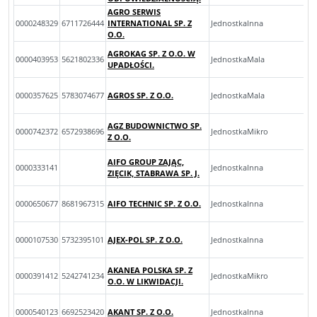
AGRO SERWIS
0000248329
6711726444
INTERNATIONAL SP. Z
JednostkaInna
O.O.
AGROKAG SP. Z O.O. W
0000403953
5621802336
JednostkaMala
UPADŁOŚCI.
0000357625
5783074677
AGROS SP. Z O.O.
JednostkaMala
AGZ BUDOWNICTWO SP.
0000742372
6572938696
JednostkaMikro
Z O.O.
AIFO GROUP ZAJĄC,
0000333141
JednostkaInna
ZIĘCIK, STABRAWA SP. J.
0000650677
8681967315
AIFO TECHNIC SP. Z O.O.
JednostkaInna
0000107530
5732395101
AJEX-POL SP. Z O.O.
JednostkaInna
AKANEA POLSKA SP. Z
0000391412
5242741234
JednostkaMikro
O.O. W LIKWIDACJI.
0000540123
6692523420
AKANT SP. Z O.O.
JednostkaInna