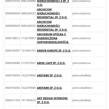
0000759742
8982209880
NIERUCHOMOŚCI 4 SP. Z
JednostkaInna
O.O.
ARCHICOM
0000850649
8982204552
NIERUCHOMOŚCI
JednostkaInna
RESIDENTIAL SP. Z O.O.
ARCHICOM
0000850649
8982204552
NIERUCHOMOŚCI
JednostkaInna
RESIDENTIAL SP. Z O.O.
ARCHIWUM SPÓŁKA Z
0000198015
7132378957
OGRANICZONĄ
JednostkaInna
ODPOWIEDZIALNOŚĆIĄ.
0000740497
7312061972
ARDOR EUROPE SP. Z O.O.
JednostkaInna
0000598986
5170373501
ARINI CAFE SP. Z O.O.
JednostkaInna
0000745056
5322079085
ARSTARK SP. Z O.O.
JednostkaMala
0000745056
5322079085
ARSTARK SP. Z O.O.
JednostkaMikro
ART DESIGN INTERIORS
0000311654
7471843629
JednostkaMala
SP. Z O.O.