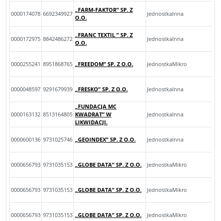
„FARM-FAKTOR” SP. Z
0000174078
6692349927
JednostkaInna
O.O.
„FRANC TEXTIL ” SP. Z
0000172975
8842486272
JednostkaInna
O.O.
0000255241
8951868765
„FREEDOM” SP. Z O.O.
JednostkaMikro
0000048597
9291679939
„FRESKO” SP. Z O.O.
JednostkaInna
„FUNDACJA MC
0000163132
8513164805
KWADRAT” W
JednostkaInna
LIKWIDACJI.
0000600136
9731025746
„GEOINDEX” SP. Z O.O.
JednostkaInna
0000656793
9731035153
„GLOBE DATA” SP. Z O.O.
JednostkaMikro
0000656793
9731035153
„GLOBE DATA” SP. Z O.O.
JednostkaMikro
0000656793
9731035153
„GLOBE DATA” SP. Z O.O.
JednostkaMikro