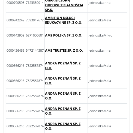
OGRANICZONĄ
0000700593
7123350014
JednostkaInna
ODPOWIEDZIALNOŚCIĄ
SP.K.
AMBITION USŁUGI
0000742242
7393917672
JednostkaMala
EDUKACYJNE SP. Z O.O.
0000143959
6271000601
AMS POLSKA SP. Z O.O.
JednostkaMikro
0000436488
5472144387
AMS TRUSTEE SP. Z O.O.
JednostkaInna
ANDRA POZNAŃ SP. Z
0000566216
7822587874
JednostkaMala
O.O.
ANDRA POZNAŃ SP. Z
0000566216
7822587874
JednostkaMala
O.O.
ANDRA POZNAŃ SP. Z
0000566216
7822587874
JednostkaMala
O.O.
ANDRA POZNAŃ SP. Z
0000566216
7822587874
JednostkaMala
O.O.
ANDRA POZNAŃ SP. Z
0000566216
7822587874
JednostkaMala
O.O.