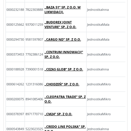
„BAZA 51” SP. Z O.O. W
0000232188
7822303888
JednostkaInna
LIKWIDACJI.
„BUDOREX JOINT
0000125662
9370011259
JednostkaMala
VENTURE” SP. Z O.O.
0000294730
9581597807
„CARGO ND” SP. Z O.O.
JednostkaMala
„CENTRUM INNOWACJI”
0000373453
7792386124
JednostkaMikro
SP. Z O.O.
0000188928
7390001518
„CEZAS GLOB” SP. Z O.O.
JednostkaInna
0000614262
1231316086
„CHODZEŃ” SP. Z O.O.
JednostkaMikro
„CLEOPATRA TRADE” SP. Z
0000200075
8941085406
JednostkaMikro
O.O.
0000378397
8971770710
„CM24” SP. Z O.O.
JednostkaMikro
„CREDO LINE POLSKA” SP.
0000543849
5223023325
JednostkaInna