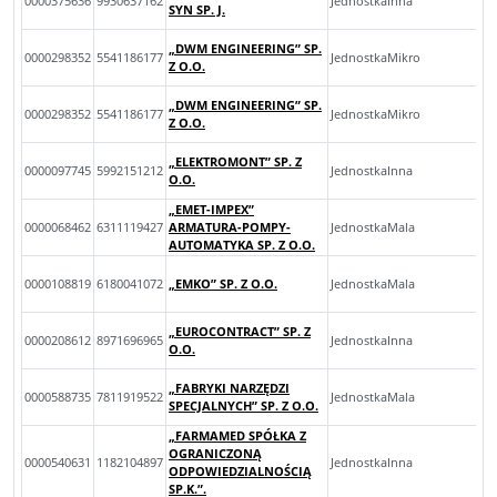
0000375636
9930637162
JednostkaInna
SYN SP. J.
„DWM ENGINEERING” SP.
0000298352
5541186177
JednostkaMikro
Z O.O.
„DWM ENGINEERING” SP.
0000298352
5541186177
JednostkaMikro
Z O.O.
„ELEKTROMONT” SP. Z
0000097745
5992151212
JednostkaInna
O.O.
„EMET-IMPEX”
0000068462
6311119427
ARMATURA-POMPY-
JednostkaMala
AUTOMATYKA SP. Z O.O.
0000108819
6180041072
„EMKO” SP. Z O.O.
JednostkaMala
„EUROCONTRACT” SP. Z
0000208612
8971696965
JednostkaInna
O.O.
„FABRYKI NARZĘDZI
0000588735
7811919522
JednostkaMala
SPECJALNYCH” SP. Z O.O.
„FARMAMED SPÓŁKA Z
OGRANICZONĄ
0000540631
1182104897
JednostkaInna
ODPOWIEDZIALNOŚCIĄ
SP.K.”.