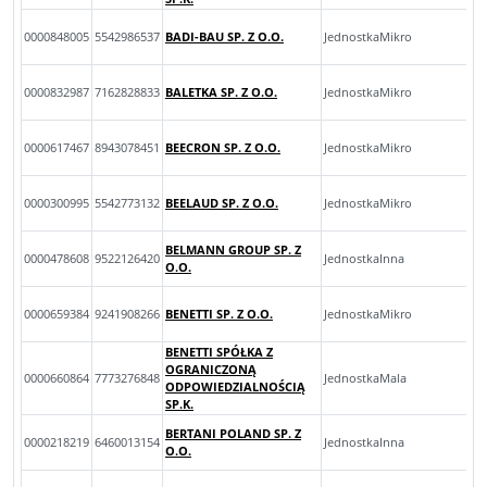
0000848005
5542986537
BADI-BAU SP. Z O.O.
JednostkaMikro
0000832987
7162828833
BALETKA SP. Z O.O.
JednostkaMikro
0000617467
8943078451
BEECRON SP. Z O.O.
JednostkaMikro
0000300995
5542773132
BEELAUD SP. Z O.O.
JednostkaMikro
BELMANN GROUP SP. Z
0000478608
9522126420
JednostkaInna
O.O.
0000659384
9241908266
BENETTI SP. Z O.O.
JednostkaMikro
BENETTI SPÓŁKA Z
OGRANICZONĄ
0000660864
7773276848
JednostkaMala
ODPOWIEDZIALNOŚCIĄ
SP.K.
BERTANI POLAND SP. Z
0000218219
6460013154
JednostkaInna
O.O.