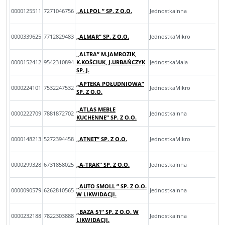
0000125511
7271046756
„ALLPOL ” SP. Z O.O.
JednostkaInna
0000339625
7712829483
„ALMAR” SP. Z O.O.
JednostkaMikro
„ALTRA” M.JAMROZIK,
0000152412
9542310894
K.KOŚCIUK, J.URBAŃCZYK
JednostkaMala
SP. J.
„APTEKA POŁUDNIOWA”
0000224101
7532247532
JednostkaMikro
SP. Z O.O.
„ATLAS MEBLE
0000222709
7881872702
JednostkaInna
KUCHENNE” SP. Z O.O.
0000148213
5272394458
„ATNET” SP. Z O.O.
JednostkaMikro
0000299328
6731858025
„A-TRAK” SP. Z O.O.
JednostkaInna
„AUTO SMOLL ” SP. Z O.O.
0000090579
6262810565
JednostkaInna
W LIKWIDACJI.
„BAZA 51” SP. Z O.O. W
0000232188
7822303888
JednostkaInna
LIKWIDACJI.