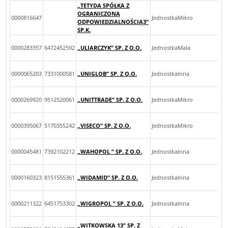
„TETYDA SPÓŁKA Z
OGRANICZONĄ
0000816647
JednostkaMikro
ODPOWIEDZIALNOŚCIĄ3”
SP.K.
0000283357
6472452592
„ULIARCZYK” SP. Z O.O.
JednostkaMala
0000065203
7331000581
„UNIGLOB” SP. Z O.O.
JednostkaInna
0000269920
9512520061
„UNITTRADE” SP. Z O.O.
JednostkaMikro
0000395067
5170355242
„VISECO” SP. Z O.O.
JednostkaMikro
0000045481
7392102212
„WAHOPOL ” SP. Z O.O.
JednostkaInna
0000160323
8151555361
„WIDAMID” SP. Z O.O.
JednostkaInna
0000211322
6451753302
„WIGROPOL ” SP. Z O.O.
JednostkaInna
„WITKOWSKA 13” SP. Z