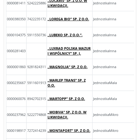
„LOCARIS” SP. Z O.O. W
0000081411
5242225886
JednostkaInna
LIKWIDACJI.
0000380350
7422235172
„LOREGA BIO” SP. Z O.O.
JednostkaInna
0000104375
5911550736
„LUBEKO SP. Z O.O.”.
JednostkaInna
„LUXRAD POLSKA MAZUR
0000281403
JednostkaInna
I WSPÓLNICY” SP. J.
0000001860
9281824311
„MAGNOLIA” SP. Z O.O.
JednostkaInna
„MARLEP TRANS” SP. Z
0000235667
5911601913
JednostkaMala
O.O.
0000060076
8942702315
„MARTOPP” SP. Z O.O.
JednostkaMala
„MOBIVA” SP. Z O.O. W
0000237962
5222774868
JednostkaMikro
LIKWIDACJI.
0000198917
7272414239
„MONTAPORT” SP. Z O.O.
JednostkaMikro