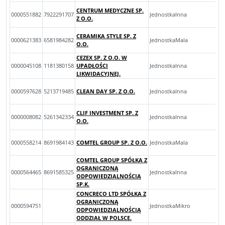
CENTRUM MEDYCZNE SP.
0000551882
7922291707
JednostkaInna
Z O.O.
CERAMIKA STYLE SP. Z
0000621383
6581984282
JednostkaMala
O.O.
CEZEX SP. Z O.O. W
0000045108
1181380158
UPADŁOŚCI
JednostkaInna
LIKWIDACYJNEJ.
0000597628
5213719485
CLEAN DAY SP. Z O.O.
JednostkaInna
CLIF INVESTMENT SP. Z
0000008082
5261342334
JednostkaInna
O.O.
0000558214
8691984143
COMTEL GROUP SP. Z O.O.
JednostkaMala
COMTEL GROUP SPÓŁKA Z
OGRANICZONĄ
0000564465
8691585325
JednostkaInna
ODPOWIEDZIALNOŚCIĄ
SP.K.
CONCRECO LTD SPÓŁKA Z
OGRANICZONĄ
0000594751
JednostkaMikro
ODPOWIEDZIALNOŚCIĄ
ODDZIAŁ W POLSCE.