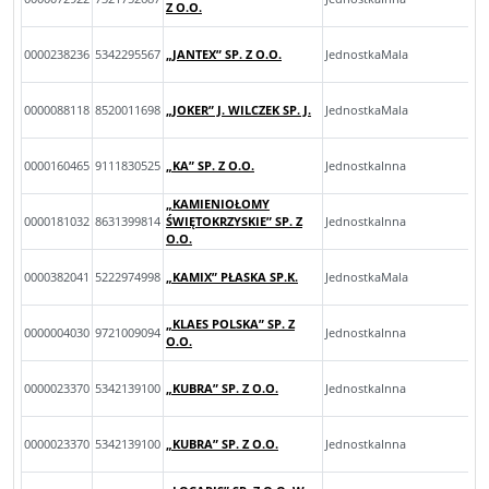
Z O.O.
0000238236
5342295567
„JANTEX” SP. Z O.O.
JednostkaMala
0000088118
8520011698
„JOKER” J. WILCZEK SP. J.
JednostkaMala
0000160465
9111830525
„KA” SP. Z O.O.
JednostkaInna
„KAMIENIOŁOMY
0000181032
8631399814
ŚWIĘTOKRZYSKIE” SP. Z
JednostkaInna
O.O.
0000382041
5222974998
„KAMIX” PŁASKA SP.K.
JednostkaMala
„KLAES POLSKA” SP. Z
0000004030
9721009094
JednostkaInna
O.O.
0000023370
5342139100
„KUBRA” SP. Z O.O.
JednostkaInna
0000023370
5342139100
„KUBRA” SP. Z O.O.
JednostkaInna