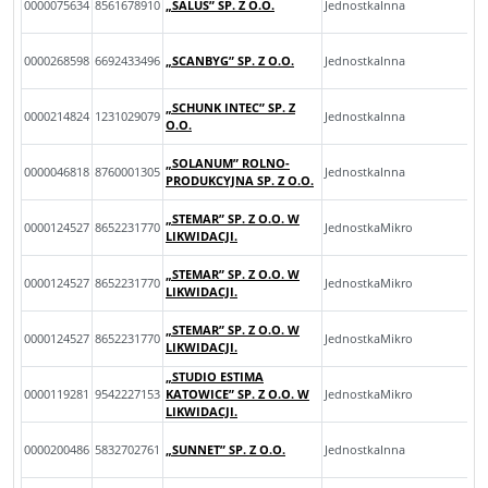
0000075634
8561678910
„SALUS” SP. Z O.O.
JednostkaInna
0000268598
6692433496
„SCANBYG” SP. Z O.O.
JednostkaInna
„SCHUNK INTEC” SP. Z
0000214824
1231029079
JednostkaInna
O.O.
„SOLANUM” ROLNO-
0000046818
8760001305
JednostkaInna
PRODUKCYJNA SP. Z O.O.
„STEMAR” SP. Z O.O. W
0000124527
8652231770
JednostkaMikro
LIKWIDACJI.
„STEMAR” SP. Z O.O. W
0000124527
8652231770
JednostkaMikro
LIKWIDACJI.
„STEMAR” SP. Z O.O. W
0000124527
8652231770
JednostkaMikro
LIKWIDACJI.
„STUDIO ESTIMA
0000119281
9542227153
KATOWICE” SP. Z O.O. W
JednostkaMikro
LIKWIDACJI.
0000200486
5832702761
„SUNNET” SP. Z O.O.
JednostkaInna