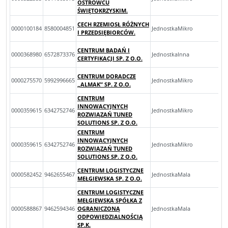
OSTROWCU
ŚWIĘTOKRZYSKIM.
CECH RZEMIOSŁ RÓŻNYCH
0000100184
8580004851
JednostkaMikro
I PRZEDSIĘBIORCÓW.
CENTRUM BADAŃ I
0000368980
6572873376
JednostkaInna
CERTYFIKACJI SP. Z O.O.
CENTRUM DORADCZE
0000275570
5992996665
JednostkaMikro
„ALMAK” SP. Z O.O.
CENTRUM
INNOWACYJNYCH
0000359615
6342752746
JednostkaMikro
ROZWIĄZAŃ TUNED
SOLUTIONS SP. Z O.O.
CENTRUM
INNOWACYJNYCH
0000359615
6342752746
JednostkaMikro
ROZWIĄZAŃ TUNED
SOLUTIONS SP. Z O.O.
CENTRUM LOGISTYCZNE
0000582452
9462655467
JednostkaMala
MEŁGIEWSKA SP. Z O.O.
CENTRUM LOGISTYCZNE
MEŁGIEWSKA SPÓŁKA Z
0000588867
9462594346
OGRANICZONĄ
JednostkaMala
ODPOWIEDZIALNOŚCIĄ
SP.K.