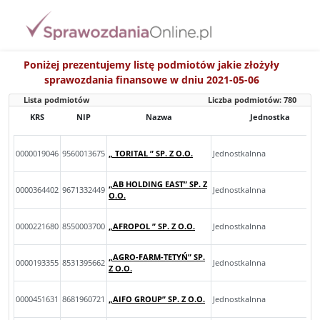
Poniżej prezentujemy listę podmiotów jakie złożyły
sprawozdania finansowe w dniu 2021-05-06
Lista podmiotów
Liczba podmiotów:
780
KRS
NIP
Nazwa
Jednostka
0000019046
9560013675
„ TORITAL ” SP. Z O.O.
JednostkaInna
„AB HOLDING EAST” SP. Z
0000364402
9671332449
JednostkaInna
O.O.
0000221680
8550003700
„AFROPOL ” SP. Z O.O.
JednostkaInna
„AGRO-FARM-TETYŃ” SP.
0000193355
8531395662
JednostkaInna
Z O.O.
0000451631
8681960721
„AIFO GROUP” SP. Z O.O.
JednostkaInna