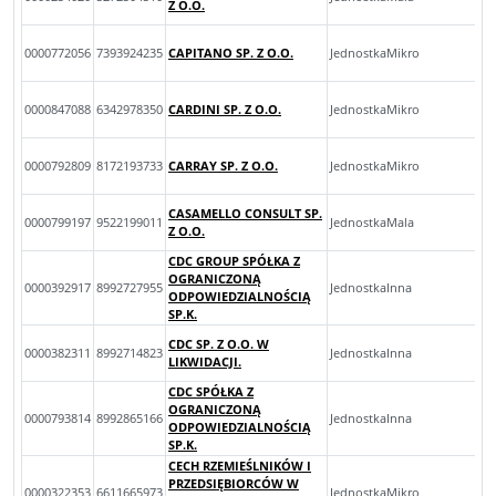
Z O.O.
0000772056
7393924235
CAPITANO SP. Z O.O.
JednostkaMikro
0000847088
6342978350
CARDINI SP. Z O.O.
JednostkaMikro
0000792809
8172193733
CARRAY SP. Z O.O.
JednostkaMikro
CASAMELLO CONSULT SP.
0000799197
9522199011
JednostkaMala
Z O.O.
CDC GROUP SPÓŁKA Z
OGRANICZONĄ
0000392917
8992727955
JednostkaInna
ODPOWIEDZIALNOŚCIĄ
SP.K.
CDC SP. Z O.O. W
0000382311
8992714823
JednostkaInna
LIKWIDACJI.
CDC SPÓŁKA Z
OGRANICZONĄ
0000793814
8992865166
JednostkaInna
ODPOWIEDZIALNOŚCIĄ
SP.K.
CECH RZEMIEŚLNIKÓW I
PRZEDSIĘBIORCÓW W
0000322353
6611665973
JednostkaMikro