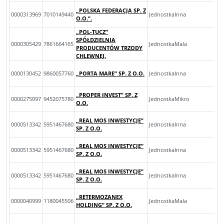
„POLSKA FEDERACJA SP. Z
0000313969
7010149440
JednostkaInna
O.O.”.
„POL-TUCZ”
SPÓŁDZIELNIA
0000305429
7861664165
JednostkaMala
PRODUCENTÓW TRZODY
CHLEWNEJ.
0000130452
9860057760
„PORTA MARE” SP. Z O.O.
JednostkaInna
„PROPER INVEST” SP. Z
0000275097
9452075780
JednostkaMikro
O.O.
„REAL MOS INWESTYCJE”
0000513342
5951467680
JednostkaInna
SP. Z O.O.
„REAL MOS INWESTYCJE”
0000513342
5951467680
JednostkaInna
SP. Z O.O.
„REAL MOS INWESTYCJE”
0000513342
5951467680
JednostkaInna
SP. Z O.O.
„RETERMOZANEX
0000040999
1180045506
JednostkaMala
HOLDING” SP. Z O.O.