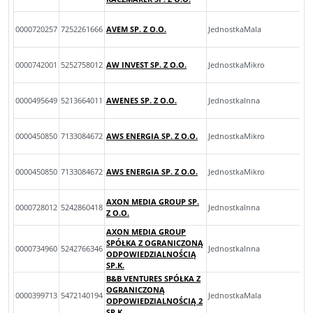
0000720257
7252261666
AVEM SP. Z O.O.
JednostkaMala
0000742001
5252758012
AW INVEST SP. Z O.O.
JednostkaMikro
0000495649
5213664011
AWENES SP. Z O.O.
JednostkaInna
0000450850
7133084672
AWS ENERGIA SP. Z O.O.
JednostkaMikro
0000450850
7133084672
AWS ENERGIA SP. Z O.O.
JednostkaMikro
AXON MEDIA GROUP SP.
0000728012
5242860418
JednostkaInna
Z O.O.
AXON MEDIA GROUP
SPÓŁKA Z OGRANICZONĄ
0000734960
5242766346
JednostkaInna
ODPOWIEDZIALNOŚCIĄ
SP.K.
B&B VENTURES SPÓŁKA Z
OGRANICZONĄ
0000399713
5472140194
JednostkaMala
ODPOWIEDZIALNOŚCIĄ 2
SP.K.