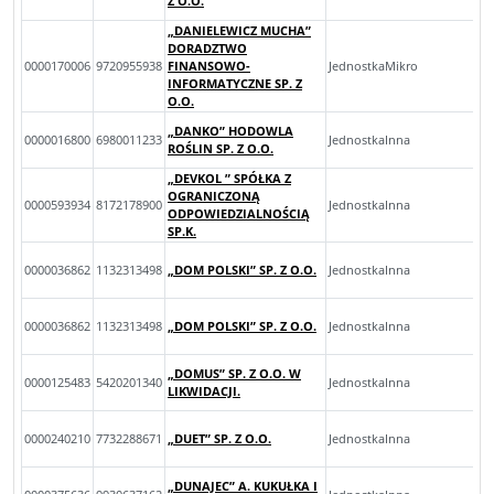
Z O.O.
„DANIELEWICZ MUCHA”
DORADZTWO
0000170006
9720955938
FINANSOWO-
JednostkaMikro
INFORMATYCZNE SP. Z
O.O.
„DANKO” HODOWLA
0000016800
6980011233
JednostkaInna
ROŚLIN SP. Z O.O.
„DEVKOL ” SPÓŁKA Z
OGRANICZONĄ
0000593934
8172178900
JednostkaInna
ODPOWIEDZIALNOŚCIĄ
SP.K.
0000036862
1132313498
„DOM POLSKI” SP. Z O.O.
JednostkaInna
0000036862
1132313498
„DOM POLSKI” SP. Z O.O.
JednostkaInna
„DOMUS” SP. Z O.O. W
0000125483
5420201340
JednostkaInna
LIKWIDACJI.
0000240210
7732288671
„DUET” SP. Z O.O.
JednostkaInna
„DUNAJEC” A. KUKUŁKA I