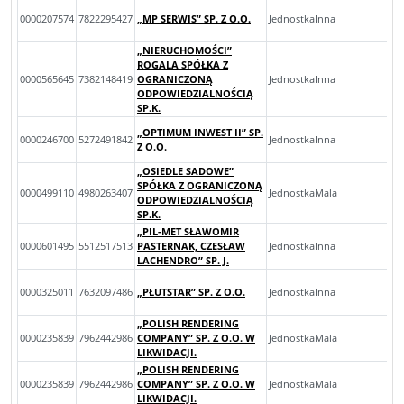
0000207574
7822295427
„MP SERWIS” SP. Z O.O.
JednostkaInna
„NIERUCHOMOŚCI”
ROGALA SPÓŁKA Z
0000565645
7382148419
OGRANICZONĄ
JednostkaInna
ODPOWIEDZIALNOŚCIĄ
SP.K.
„OPTIMUM INWEST II” SP.
0000246700
5272491842
JednostkaInna
Z O.O.
„OSIEDLE SADOWE”
SPÓŁKA Z OGRANICZONĄ
0000499110
4980263407
JednostkaMala
ODPOWIEDZIALNOŚCIĄ
SP.K.
„PIL-MET SŁAWOMIR
0000601495
5512517513
PASTERNAK, CZESŁAW
JednostkaInna
LACHENDRO” SP. J.
0000325011
7632097486
„PŁUTSTAR” SP. Z O.O.
JednostkaInna
„POLISH RENDERING
0000235839
7962442986
COMPANY” SP. Z O.O. W
JednostkaMala
LIKWIDACJI.
„POLISH RENDERING
0000235839
7962442986
COMPANY” SP. Z O.O. W
JednostkaMala
LIKWIDACJI.