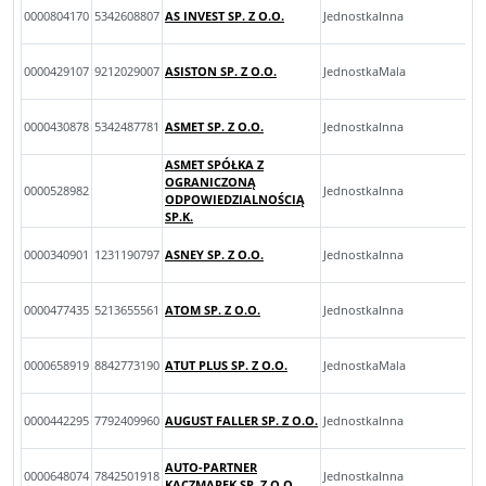
0000804170
5342608807
AS INVEST SP. Z O.O.
JednostkaInna
0000429107
9212029007
ASISTON SP. Z O.O.
JednostkaMala
0000430878
5342487781
ASMET SP. Z O.O.
JednostkaInna
ASMET SPÓŁKA Z
OGRANICZONĄ
0000528982
JednostkaInna
ODPOWIEDZIALNOŚCIĄ
SP.K.
0000340901
1231190797
ASNEY SP. Z O.O.
JednostkaInna
0000477435
5213655561
ATOM SP. Z O.O.
JednostkaInna
0000658919
8842773190
ATUT PLUS SP. Z O.O.
JednostkaMala
0000442295
7792409960
AUGUST FALLER SP. Z O.O.
JednostkaInna
AUTO-PARTNER
0000648074
7842501918
JednostkaInna
KACZMAREK SP. Z O.O.