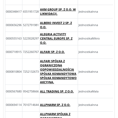
AKM GROUP SP. Z O.O. W
0000348417
6551951728
JednostkaInna
LIKWIDACJI.
ALBERO INVEST 2 SP. Z
0000656296
5272791981
JednostkaInna
O.O.
ALEGRIA ACTIVITY
0000555163
5223028297
CENTRAL EUROPE SP. Z
JednostkaMikro
O.O.
0000718915
7252260767
ALFARI SP. Z O.O.
JednostkaInna
ALFARI SPÓŁKA Z
OGRANICZONĄ
ODPOWIEDZIALNOŚCIĄ
0000810804
7252132673
JednostkaInna
SPÓŁKA KOMANDYTOWA
SPÓŁKA KOMANDYTOWO
AKCYJNA.
0000567680
9542758666
ALL TRADING SP. Z O.O.
JednostkaMala
0000694114
7010714644
ALLPHARM SP. Z O.O.
JednostkaInna
ALLPHARM SPÓŁKA Z