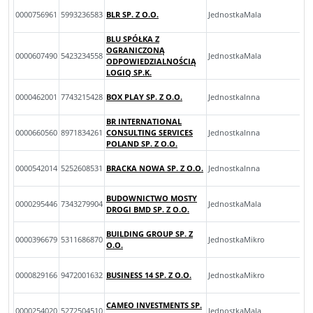
0000756961
5993236583
BLR SP. Z O.O.
JednostkaMala
BLU SPÓŁKA Z
OGRANICZONĄ
0000607490
5423234558
JednostkaMala
ODPOWIEDZIALNOŚCIĄ
LOGIQ SP.K.
0000462001
7743215428
BOX PLAY SP. Z O.O.
JednostkaInna
BR INTERNATIONAL
0000660560
8971834261
CONSULTING SERVICES
JednostkaInna
POLAND SP. Z O.O.
0000542014
5252608531
BRACKA NOWA SP. Z O.O.
JednostkaInna
BUDOWNICTWO MOSTY
0000295446
7343279904
JednostkaMala
DROGI BMD SP. Z O.O.
BUILDING GROUP SP. Z
0000396679
5311686870
JednostkaMikro
O.O.
0000829166
9472001632
BUSINESS 14 SP. Z O.O.
JednostkaMikro
CAMEO INVESTMENTS SP.
0000254020
5272504510
JednostkaMala