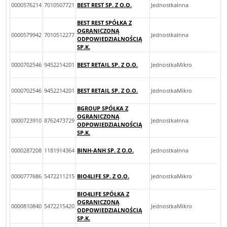
0000576214
7010507721
BEST REST SP. Z O.O.
JednostkaInna
BEST REST SPÓŁKA Z
OGRANICZONĄ
0000579942
7010512277
JednostkaInna
ODPOWIEDZIALNOŚCIĄ
SP.K.
0000702546
9452214201
BEST RETAIL SP. Z O.O.
JednostkaMikro
0000702546
9452214201
BEST RETAIL SP. Z O.O.
JednostkaMikro
BGROUP SPÓŁKA Z
OGRANICZONĄ
0000723910
8762473729
JednostkaInna
ODPOWIEDZIALNOŚCIĄ
SP.K.
0000287208
1181914364
BINH-ANH SP. Z O.O.
JednostkaInna
0000777686
5472211215
BIO4LIFE SP. Z O.O.
JednostkaMikro
BIO4LIFE SPÓŁKA Z
OGRANICZONĄ
0000810840
5472215420
JednostkaMikro
ODPOWIEDZIALNOŚCIĄ
SP.K.