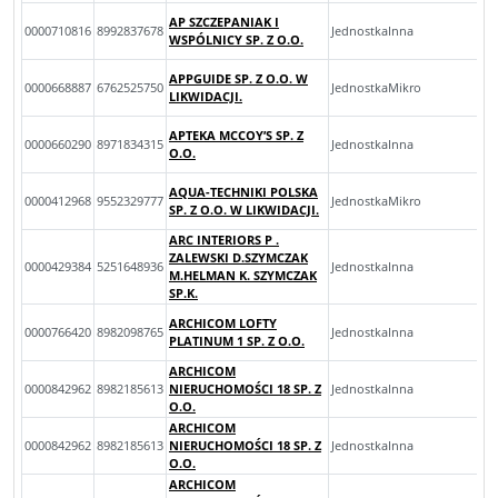
AP SZCZEPANIAK I
0000710816
8992837678
JednostkaInna
WSPÓLNICY SP. Z O.O.
APPGUIDE SP. Z O.O. W
0000668887
6762525750
JednostkaMikro
LIKWIDACJI.
APTEKA MCCOY’S SP. Z
0000660290
8971834315
JednostkaInna
O.O.
AQUA-TECHNIKI POLSKA
0000412968
9552329777
JednostkaMikro
SP. Z O.O. W LIKWIDACJI.
ARC INTERIORS P .
ZALEWSKI D.SZYMCZAK
0000429384
5251648936
JednostkaInna
M.HELMAN K. SZYMCZAK
SP.K.
ARCHICOM LOFTY
0000766420
8982098765
JednostkaInna
PLATINUM 1 SP. Z O.O.
ARCHICOM
0000842962
8982185613
NIERUCHOMOŚCI 18 SP. Z
JednostkaInna
O.O.
ARCHICOM
0000842962
8982185613
NIERUCHOMOŚCI 18 SP. Z
JednostkaInna
O.O.
ARCHICOM