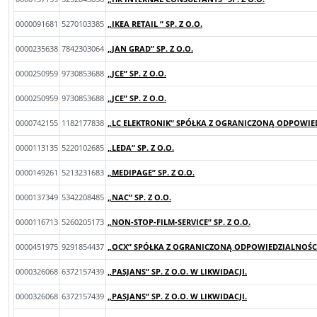
0000091681
5270103385
„IKEA RETAIL ” SP. Z O.O.
0000235638
7842303064
„JAN GRAD” SP. Z O.O.
0000250959
9730853688
„JCE” SP. Z O.O.
0000250959
9730853688
„JCE” SP. Z O.O.
0000742155
1182177838
„LC ELEKTRONIK” SPÓŁKA Z OGRANICZONĄ ODPOWIED
0000113135
5220102685
„LEDA” SP. Z O.O.
0000149261
5213231683
„MEDIPAGE” SP. Z O.O.
0000137349
5342208485
„NAC” SP. Z O.O.
0000116713
5260205173
„NON-STOP-FILM-SERVICE” SP. Z O.O.
0000451975
9291854437
„OCX” SPÓŁKA Z OGRANICZONĄ ODPOWIEDZIALNOŚ
0000326068
6372157439
„PASJANS” SP. Z O.O. W LIKWIDACJI.
0000326068
6372157439
„PASJANS” SP. Z O.O. W LIKWIDACJI.