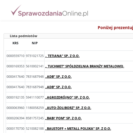
Poniżej prezentu
Lista podmiotów
KRS
NIP
0000559710
9731021725
„ TETIANA” SP. Z O.O.
0000169353
5610002141
„ TUCHMET” SPÓŁDZIELNIA BRANŻY METALOWEJ.
0000417640
7831687948
„ADB” SP. Z O.O.
0000417640
7831687948
„ADB” SP. Z O.O.
0000192135
5941110077
„AGROZDRÓJNO” SP. Z O.O.
0000063960
1180058259
„AUTO-ŻOLIBORZ” SP. Z O.O.
0000206394
8581757245
„BABI’ POM” SP. Z O.O.
0000170730
5210082188
„BAUSTOFF + METALL POLSKA” SP. Z O.O.