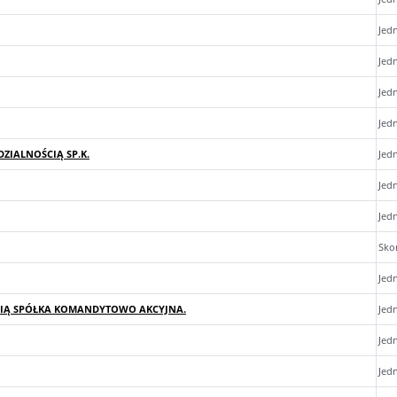
Jed
Jed
Jed
Jed
ZIALNOŚCIĄ SP.K.
Jed
Jed
Jed
Sko
Jed
CIĄ SPÓŁKA KOMANDYTOWO AKCYJNA.
Jed
Jed
Jed