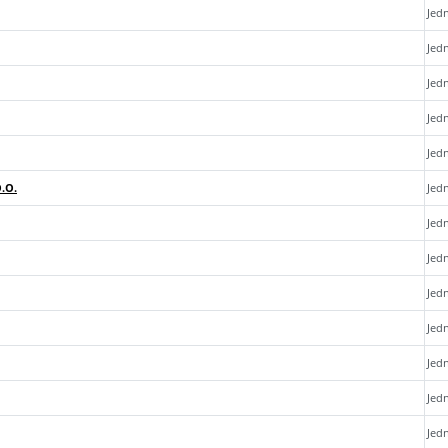
Jed
Jed
Jed
Jed
Jed
.O.
Jed
Jed
Jed
Jed
Jed
Jed
Jed
Jed