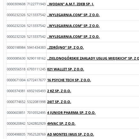
0000309608
7122771943
„WODAN” A.M.T. ZDEB SP. J.
0000232326
5213337542
„WYLĘGARNIA.COM” SP. Z O.O.
0000232326
5213337542
„WYLĘGARNIA.COM” SP. Z O.O.
0000232326
5213337542
„WYLĘGARNIA.COM” SP. Z O.O.
0000198984
5941434383
„ZDRÓJNO” SP. Z O.O.
0000085630
9290118162
„ZIELONOGÓRSKIE ZAKŁADY USŁUG MIEJSKICH” SP. Z O
0000556518
6793111245
021 WALLET SP. Z O.O.
0000671004
6772417677
16 PSYCHE TECH SP. Z O.O.
0000374381
6932165493
2 KZ SP. Z O.O.
0000774652
5322081998
24IT SP. Z O.O.
0000603851
7010552495
4 JUNIOR PHARMA SP. Z O.O.
0000620842
5242802929
4HVAC SP. Z O.O.
0000498835
7952528769
AD MONTES IMUS SP. Z O.O.