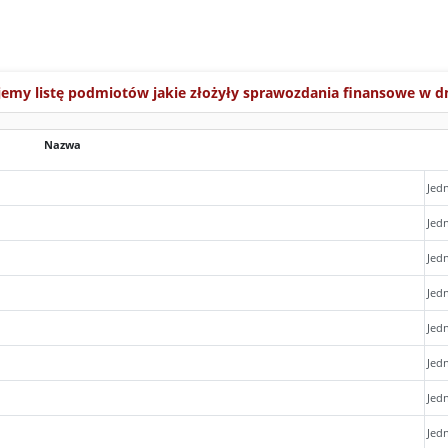
jemy listę podmiotów jakie złożyły sprawozdania finansowe w d
Nazwa
Jed
Jed
Jed
Jed
Jed
Jed
Jed
Jed