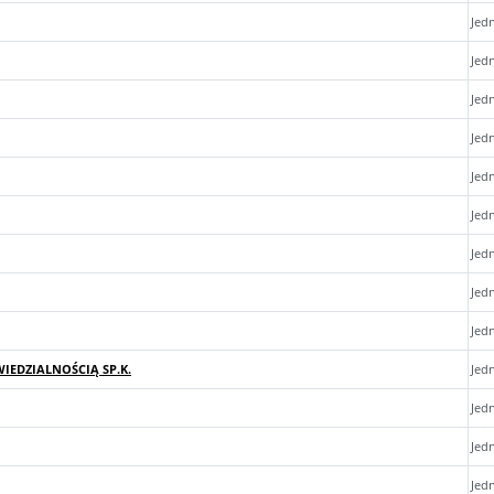
Jed
Jed
Jed
Jed
Jed
Jed
Jed
Jed
Jed
IEDZIALNOŚCIĄ SP.K.
Jed
Jed
Jed
Jed