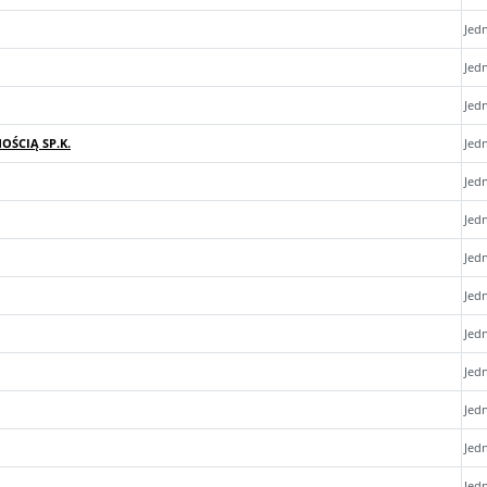
Jed
Jed
Jed
ŚCIĄ SP.K.
Jed
Jed
Jed
Jed
Jed
Jed
Jed
Jed
Jed
Jed