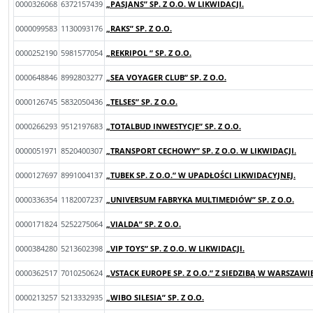
0000326068
6372157439
„PASJANS” SP. Z O.O. W LIKWIDACJI.
0000099583
1130093176
„RAKS” SP. Z O.O.
0000252190
5981577054
„REKRIPOL ” SP. Z O.O.
0000648846
8992803277
„SEA VOYAGER CLUB” SP. Z O.O.
0000126745
5832050436
„TELSES” SP. Z O.O.
0000266293
9512197683
„TOTALBUD INWESTYCJE” SP. Z O.O.
0000051971
8520400307
„TRANSPORT CECHOWY” SP. Z O.O. W LIKWIDACJI.
0000127697
8991004137
„TUBEK SP. Z O.O.” W UPADŁOŚCI LIKWIDACYJNEJ.
0000336354
1182007237
„UNIVERSUM FABRYKA MULTIMEDIÓW” SP. Z O.O.
0000171824
5252275064
„VIALDA” SP. Z O.O.
0000384280
5213602398
„VIP TOYS” SP. Z O.O. W LIKWIDACJI.
0000362517
7010250624
„VSTACK EUROPE SP. Z O.O.” Z SIEDZIBĄ W WARSZAWIE
0000213257
5213332935
„WIBO SILESIA” SP. Z O.O.