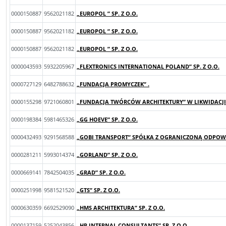
0000150887
9562021182
„EUROPOL ” SP. Z O.O.
0000150887
9562021182
„EUROPOL ” SP. Z O.O.
0000150887
9562021182
„EUROPOL ” SP. Z O.O.
0000043593
5932205967
„FLEXTRONICS INTERNATIONAL POLAND” SP. Z O.O.
0000727129
6482788632
„FUNDACJA PROMYCZEK” .
0000155298
9721060801
„FUNDACJA TWÓRCÓW ARCHITEKTURY” W LIKWIDACJI
0000198384
5981465326
„GG HOEVE” SP. Z O.O.
0000432493
9291568588
„GOBI TRANSPORT” SPÓŁKA Z OGRANICZONĄ ODPOWIE
0000281211
5993014374
„GORLAND” SP. Z O.O.
0000669141
7842504035
„GRAD” SP. Z O.O.
0000251998
9581521520
„GTS” SP. Z O.O.
0000630359
6692529090
„HMS ARCHITEKTURA” SP. Z O.O.
0000137159
5252043856
„HR INTERNAL CONSULTANTS” SP. Z O.O.