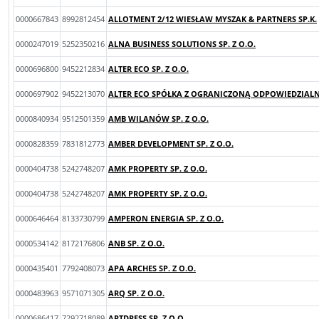
0000667843
8992812454
ALLOTMENT 2/12 WIESŁAW MYSZAK & PARTNERS SP.K.
0000247019
5252350216
ALNA BUSINESS SOLUTIONS SP. Z O.O.
0000696800
9452212834
ALTER ECO SP. Z O.O.
0000697902
9452213070
ALTER ECO SPÓŁKA Z OGRANICZONĄ ODPOWIEDZIALNO
0000840934
9512501359
AMB WILANÓW SP. Z O.O.
0000828359
7831812773
AMBER DEVELOPMENT SP. Z O.O.
0000404738
5242748207
AMK PROPERTY SP. Z O.O.
0000404738
5242748207
AMK PROPERTY SP. Z O.O.
0000646464
8133730799
AMPERON ENERGIA SP. Z O.O.
0000534142
8172176806
ANB SP. Z O.O.
0000435401
7792408073
APA ARCHES SP. Z O.O.
0000483963
9571071305
ARQ SP. Z O.O.
0000686417
7292718089
ARTDRESS SP. Z O.O.