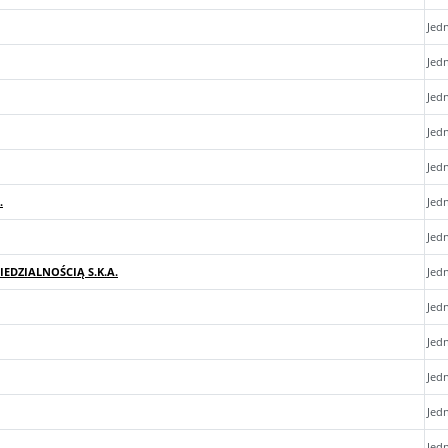
Jed
Jed
Jed
Jed
Jed
.
Jed
Jed
DZIALNOŚCIĄ S.K.A.
Jed
Jed
Jed
Jed
Jed
Jed