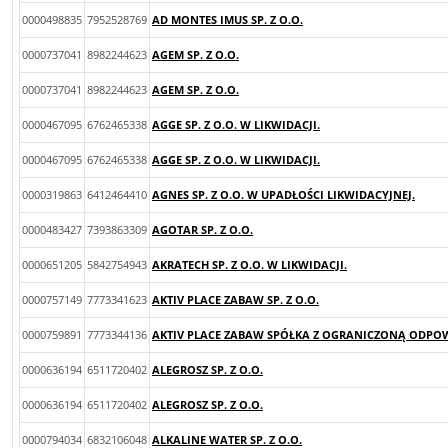
0000498835
7952528769
AD MONTES IMUS SP. Z O.O.
0000737041
8982244623
AGEM SP. Z O.O.
0000737041
8982244623
AGEM SP. Z O.O.
0000467095
6762465338
AGGE SP. Z O.O. W LIKWIDACJI.
0000467095
6762465338
AGGE SP. Z O.O. W LIKWIDACJI.
0000319863
6412464410
AGNES SP. Z O.O. W UPADŁOŚCI LIKWIDACYJNEJ.
0000483427
7393863309
AGOTAR SP. Z O.O.
0000651205
5842754943
AKRATECH SP. Z O.O. W LIKWIDACJI.
0000757149
7773341623
AKTIV PLACE ZABAW SP. Z O.O.
0000759891
7773344136
AKTIV PLACE ZABAW SPÓŁKA Z OGRANICZONĄ ODPOW
0000636194
6511720402
ALEGROSZ SP. Z O.O.
0000636194
6511720402
ALEGROSZ SP. Z O.O.
0000794034
6832106048
ALKALINE WATER SP. Z O.O.