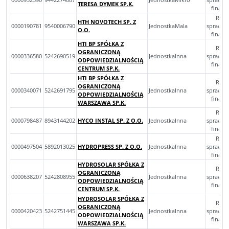
TERESA DYMEK SP.K.
finan
Rocz
HTH NOVOTECH SP. Z
0000190781
9540006790
JednostkaMala
sprawoz
O.O.
finan
HTI BP SPÓŁKA Z
Rocz
OGRANICZONĄ
0000336580
5242690519
JednostkaInna
sprawoz
ODPOWIEDZIALNOŚCIĄ
finan
CENTRUM SP.K.
HTI BP SPÓŁKA Z
Rocz
OGRANICZONĄ
0000340071
5242691795
JednostkaInna
sprawoz
ODPOWIEDZIALNOŚCIĄ
finan
WARSZAWA SP.K.
Rocz
0000798487
8943144202
HYCO INSTAL SP. Z O.O.
JednostkaInna
sprawoz
finan
Rocz
0000497504
5892013025
HYDROPRESS SP. Z O.O.
JednostkaInna
sprawoz
finan
HYDROSOLAR SPÓŁKA Z
Rocz
OGRANICZONĄ
0000638207
5242808955
JednostkaInna
sprawoz
ODPOWIEDZIALNOŚCIĄ
finan
CENTRUM SP.K.
HYDROSOLAR SPÓŁKA Z
Rocz
OGRANICZONĄ
0000420423
5242751445
JednostkaInna
sprawoz
ODPOWIEDZIALNOŚCIĄ
finan
WARSZAWA SP.K.