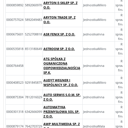
Rocz
ARYTON E-SKLEP SP. Z
0000859892
5892060970
JednostkaMikro
sprawoz
O.O.
finan
Rocz
ARYTON TRADE SP. Z
0000757024
5892049483
JednostkaMikro
sprawoz
O.O.
finan
Rocz
0000675601
5252708818
ASR FENIX SP. Z O.O.
JednostkaInna
sprawoz
finan
Rocz
0000535818
8513180649
ASTROOM SP. Z O.O.
JednostkaMikro
sprawoz
finan
ATG SPÓŁKA Z
Rocz
OGRANICZONĄ
0000764458
JednostkaInna
sprawoz
ODPOWIEDZIALNOŚCIĄ
finan
SP.K.
Rocz
AUDYT WEGNER I
0000408523
9291845875
JednostkaMikro
sprawoz
WSPÓLNICY SP. Z O.O.
finan
Rocz
AUTO SERWIS S.O.M. SP.
0000875304
7812016029
JednostkaInna
sprawoz
Z O.O.
finan
AUTOMATYKA
Rocz
0000301318
6342666099
PRZEMYSŁOWA SOL SP.
JednostkaInna
sprawoz
Z O.O.
finan
Rocz
AWP MULTIMEDIA SP. Z
0000879174
7642703729
JednostkaMala
sprawoz