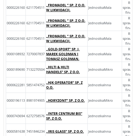
Rocz
„FROMADEL ” SP. Z O.O.
0000226160
6211704511
JednostkaMala
sprawoz
W LIKWIDACJI.
finan
Rocz
„FROMADEL ” SP. Z O.O.
0000226160
6211704511
JednostkaMala
sprawoz
W LIKWIDACJI.
finan
Rocz
„FROMADEL ” SP. Z O.O.
0000226160
6211704511
JednostkaMala
sprawoz
W LIKWIDACJI.
finan
„GOLD-SPORT” SP. J.
Rocz
0000108932
7270007837
MAREK GOLDMAN I
JednostkaMala
sprawoz
TOMASZ GOLDMAN.
finan
Rocz
„HILTI & HILTI
0000189690
7132270504
JednostkaMikro
sprawoz
HANDELS” SP. Z O.O.
finan
Rocz
„HJK OPERATOR” SP. Z
0000622281
5851474752
JednostkaInna
sprawoz
O.O.
finan
Rocz
0000196113
8981974905
„HORYZONT” SP. Z O.O.
JednostkaMikro
sprawoz
finan
Rocz
„INTER CENTRUM BIS”
0000743694
6272758576
JednostkaInna
sprawoz
SP. Z O.O.
finan
Rocz
0000581638
7451846234
„IRIS GLASS” SP. Z O.O.
JednostkaInna
sprawoz