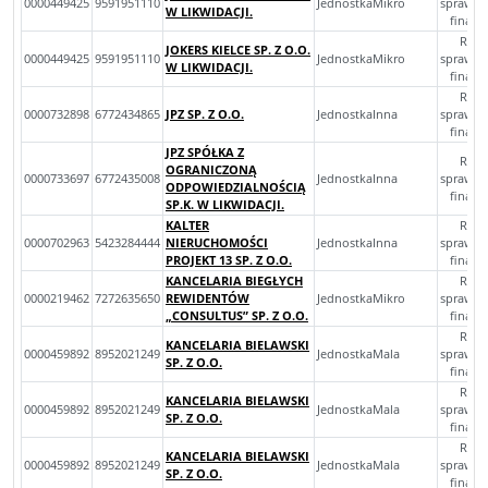
0000449425
9591951110
JednostkaMikro
sprawoz
W LIKWIDACJI.
finan
Rocz
JOKERS KIELCE SP. Z O.O.
0000449425
9591951110
JednostkaMikro
sprawoz
W LIKWIDACJI.
finan
Rocz
0000732898
6772434865
JPZ SP. Z O.O.
JednostkaInna
sprawoz
finan
JPZ SPÓŁKA Z
Rocz
OGRANICZONĄ
0000733697
6772435008
JednostkaInna
sprawoz
ODPOWIEDZIALNOŚCIĄ
finan
SP.K. W LIKWIDACJI.
KALTER
Rocz
0000702963
5423284444
NIERUCHOMOŚCI
JednostkaInna
sprawoz
PROJEKT 13 SP. Z O.O.
finan
KANCELARIA BIEGŁYCH
Rocz
0000219462
7272635650
REWIDENTÓW
JednostkaMikro
sprawoz
„CONSULTUS” SP. Z O.O.
finan
Rocz
KANCELARIA BIELAWSKI
0000459892
8952021249
JednostkaMala
sprawoz
SP. Z O.O.
finan
Rocz
KANCELARIA BIELAWSKI
0000459892
8952021249
JednostkaMala
sprawoz
SP. Z O.O.
finan
Rocz
KANCELARIA BIELAWSKI
0000459892
8952021249
JednostkaMala
sprawoz
SP. Z O.O.
finan