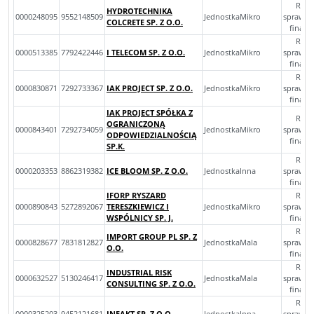
Rocz
HYDROTECHNIKA
0000248095
9552148509
JednostkaMikro
sprawoz
COLCRETE SP. Z O.O.
finan
Rocz
0000513385
7792422446
I TELECOM SP. Z O.O.
JednostkaMikro
sprawoz
finan
Rocz
0000830871
7292733367
IAK PROJECT SP. Z O.O.
JednostkaMikro
sprawoz
finan
IAK PROJECT SPÓŁKA Z
Rocz
OGRANICZONĄ
0000843401
7292734059
JednostkaMikro
sprawoz
ODPOWIEDZIALNOŚCIĄ
finan
SP.K.
Rocz
0000203353
8862319382
ICE BLOOM SP. Z O.O.
JednostkaInna
sprawoz
finan
IFORP RYSZARD
Rocz
0000890843
5272892067
TERESZKIEWICZ I
JednostkaMikro
sprawoz
WSPÓLNICY SP. J.
finan
Rocz
IMPORT GROUP PL SP. Z
0000828677
7831812827
JednostkaMala
sprawoz
O.O.
finan
Rocz
INDUSTRIAL RISK
0000632527
5130246417
JednostkaMala
sprawoz
CONSULTING SP. Z O.O.
finan
Rocz
0000325203
9452121681
INFAKT SP. Z O.O.
JednostkaInna
sprawoz