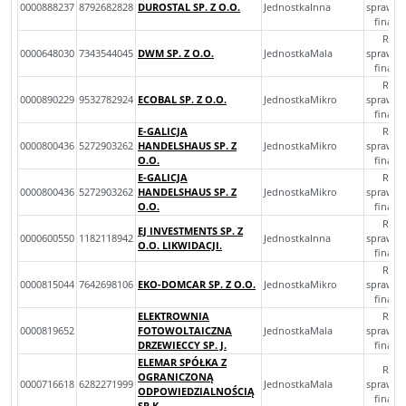
0000888237
8792682828
DUROSTAL SP. Z O.O.
JednostkaInna
sprawoz
finan
Rocz
0000648030
7343544045
DWM SP. Z O.O.
JednostkaMala
sprawoz
finan
Rocz
0000890229
9532782924
ECOBAL SP. Z O.O.
JednostkaMikro
sprawoz
finan
E-GALICJA
Rocz
0000800436
5272903262
HANDELSHAUS SP. Z
JednostkaMikro
sprawoz
O.O.
finan
E-GALICJA
Rocz
0000800436
5272903262
HANDELSHAUS SP. Z
JednostkaMikro
sprawoz
O.O.
finan
Rocz
EJ INVESTMENTS SP. Z
0000600550
1182118942
JednostkaInna
sprawoz
O.O. LIKWIDACJI.
finan
Rocz
0000815044
7642698106
EKO-DOMCAR SP. Z O.O.
JednostkaMikro
sprawoz
finan
ELEKTROWNIA
Rocz
0000819652
FOTOWOLTAICZNA
JednostkaMala
sprawoz
DRZEWIECCY SP. J.
finan
ELEMAR SPÓŁKA Z
Rocz
OGRANICZONĄ
0000716618
6282271999
JednostkaMala
sprawoz
ODPOWIEDZIALNOŚCIĄ
finan
SP.K.