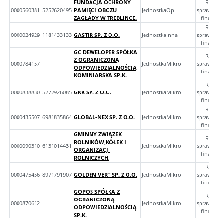
FUNDACJA OCHRONY
Rocz
0000560381
5252620495
PAMIĘCI OBOZU
JednostkaOp
sprawoz
ZAGŁADY W TREBLINCE.
finan
Rocz
0000024929
1181433133
GASTIR SP. Z O.O.
JednostkaInna
sprawoz
finan
GC DEWELOPER SPÓŁKA
Rocz
Z OGRANICZONĄ
0000784157
JednostkaMikro
sprawoz
ODPOWIEDZIALNOŚCIĄ
finan
KOMINIARSKA SP.K.
Rocz
0000838830
5272926085
GKK SP. Z O.O.
JednostkaMikro
sprawoz
finan
Rocz
0000435507
6981835864
GLOBAL-NEX SP. Z O.O.
JednostkaMikro
sprawoz
finan
GMINNY ZWIĄZEK
Rocz
ROLNIKÓW,KÓŁEK I
0000090310
6131014431
JednostkaMikro
sprawoz
ORGANIZACJI
finan
ROLNICZYCH.
Rocz
0000475456
8971791907
GOLDEN VERT SP. Z O.O.
JednostkaMikro
sprawoz
finan
GOPOS SPÓŁKA Z
Rocz
OGRANICZONĄ
0000870612
JednostkaMikro
sprawoz
ODPOWIEDZIALNOŚCIĄ
finan
SP.K.