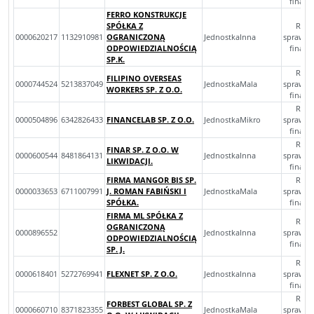
finan
FERRO KONSTRUKCJE
SPÓŁKA Z
Rocz
0000620217
1132910981
OGRANICZONĄ
JednostkaInna
sprawoz
ODPOWIEDZIALNOŚCIĄ
finan
SP.K.
Rocz
FILIPINO OVERSEAS
0000744524
5213837049
JednostkaMala
sprawoz
WORKERS SP. Z O.O.
finan
Rocz
0000504896
6342826433
FINANCELAB SP. Z O.O.
JednostkaMikro
sprawoz
finan
Rocz
FINAR SP. Z O.O. W
0000600544
8481864131
JednostkaInna
sprawoz
LIKWIDACJI.
finan
FIRMA MANGOR BIS SP.
Rocz
0000033653
6711007991
J. ROMAN FABIŃSKI I
JednostkaMala
sprawoz
SPÓŁKA.
finan
FIRMA ML SPÓŁKA Z
Rocz
OGRANICZONĄ
0000896552
JednostkaInna
sprawoz
ODPOWIEDZIALNOŚCIĄ
finan
SP. J.
Rocz
0000618401
5272769941
FLEXNET SP. Z O.O.
JednostkaInna
sprawoz
finan
Rocz
FORBEST GLOBAL SP. Z
0000660710
8371823355
JednostkaMala
sprawoz