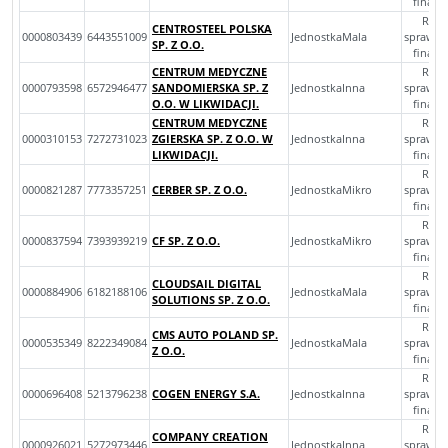
finan
Rocz
CENTROSTEEL POLSKA
0000803439
6443551009
JednostkaMala
sprawoz
SP. Z O.O.
finan
CENTRUM MEDYCZNE
Rocz
0000793598
6572946477
SANDOMIERSKA SP. Z
JednostkaInna
sprawoz
O.O. W LIKWIDACJI.
finan
CENTRUM MEDYCZNE
Rocz
0000310153
7272731023
ZGIERSKA SP. Z O.O. W
JednostkaInna
sprawoz
LIKWIDACJI.
finan
Rocz
0000821287
7773357251
CERBER SP. Z O.O.
JednostkaMikro
sprawoz
finan
Rocz
0000837594
7393939219
CF SP. Z O.O.
JednostkaMikro
sprawoz
finan
Rocz
CLOUDSAIL DIGITAL
0000884906
6182188106
JednostkaMala
sprawoz
SOLUTIONS SP. Z O.O.
finan
Rocz
CMS AUTO POLAND SP.
0000535349
8222349084
JednostkaMala
sprawoz
Z O.O.
finan
Rocz
0000696408
5213796238
COGEN ENERGY S.A.
JednostkaInna
sprawoz
finan
Rocz
COMPANY CREATION
0000926021
5272973446
JednostkaInna
sprawoz