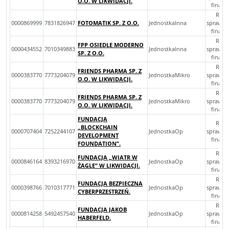
O.O. W LIKWIDACJI.
finan
Rocz
0000869999
7831826947
FOTOMATIK SP. Z O.O.
JednostkaInna
sprawoz
finan
Rocz
FPP OSIEDLE MODERNO
0000434552
7010349883
JednostkaInna
sprawoz
SP. Z O.O.
finan
Rocz
FRIENDS PHARMA SP. Z
0000383770
7773204079
JednostkaMikro
sprawoz
O.O. W LIKWIDACJI.
finan
Rocz
FRIENDS PHARMA SP. Z
0000383770
7773204079
JednostkaMikro
sprawoz
O.O. W LIKWIDACJI.
finan
FUNDACJA
Rocz
„BLOCKCHAIN
0000707404
7252244107
JednostkaOp
sprawoz
DEVELOPMENT
finan
FOUNDATION”.
Rocz
FUNDACJA „WIATR W
0000846164
8393216970
JednostkaOp
sprawoz
ŻAGLE” W LIKWIDACJI.
finan
Rocz
FUNDACJA BEZPIECZNA
0000398766
7010317771
JednostkaOp
sprawoz
CYBERPRZESTRZEŃ.
finan
Rocz
FUNDACJA JAKOB
0000814258
5492457540
JednostkaOp
sprawoz
HABERFELD.
finan