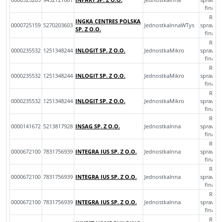
finan
Rocz
INGKA CENTRES POLSKA
0000725159
5270203603
JednostkaInnaWTys
sprawoz
SP. Z O.O.
finan
Rocz
0000235532
1251348244
INLOGIT SP. Z O.O.
JednostkaMikro
sprawoz
finan
Rocz
0000235532
1251348244
INLOGIT SP. Z O.O.
JednostkaMikro
sprawoz
finan
Rocz
0000235532
1251348244
INLOGIT SP. Z O.O.
JednostkaMikro
sprawoz
finan
Rocz
0000141672
5213817928
INSAG SP. Z O.O.
JednostkaInna
sprawoz
finan
Rocz
0000672100
7831756939
INTEGRA IUS SP. Z O.O.
JednostkaInna
sprawoz
finan
Rocz
0000672100
7831756939
INTEGRA IUS SP. Z O.O.
JednostkaInna
sprawoz
finan
Rocz
0000672100
7831756939
INTEGRA IUS SP. Z O.O.
JednostkaInna
sprawoz
finan
Rocz