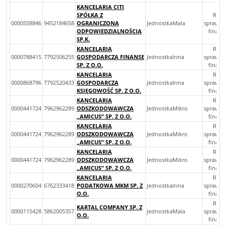
KANCELARIA CITI
SPÓŁKA Z
Rocz
0000558846
9452184658
OGRANICZONĄ
JednostkaMala
sprawoz
ODPOWIEDZIALNOŚCIĄ
finan
SP.K.
KANCELARIA
Rocz
0000788415
7792506255
GOSPODARCZA FINANSE
JednostkaInna
sprawoz
SP. Z O.O.
finan
KANCELARIA
Rocz
0000868796
7792520433
GOSPODARCZA
JednostkaInna
sprawoz
KSIĘGOWOŚĆ SP. Z O.O.
finan
KANCELARIA
Rocz
0000441724
7962962289
ODSZKODOWAWCZA
JednostkaMikro
sprawoz
„AMICUS” SP. Z O.O.
finan
KANCELARIA
Rocz
0000441724
7962962289
ODSZKODOWAWCZA
JednostkaMikro
sprawoz
„AMICUS” SP. Z O.O.
finan
KANCELARIA
Rocz
0000441724
7962962289
ODSZKODOWAWCZA
JednostkaMikro
sprawoz
„AMICUS” SP. Z O.O.
finan
KANCELARIA
Rocz
0000270604
6762333418
PODATKOWA MKM SP. Z
JednostkaInna
sprawoz
O.O.
finan
Rocz
KARTAL COMPANY SP. Z
0000115428
5862005357
JednostkaMala
sprawoz
O.O.
finan