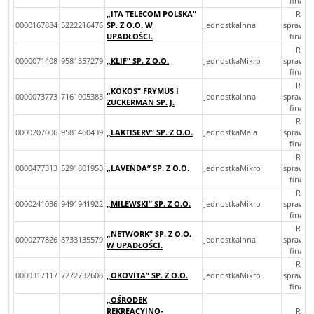
finan
„ITA TELECOM POLSKA”
Rocz
0000167884
5222216476
SP. Z O.O. W
JednostkaInna
sprawoz
UPADŁOŚCI.
finan
Rocz
0000071408
9581357279
„KLIF” SP. Z O.O.
JednostkaMikro
sprawoz
finan
Rocz
„KOKOS” FRYMUS I
0000073773
7161005383
JednostkaInna
sprawoz
ZUCKERMAN SP. J.
finan
Rocz
0000207006
9581460439
„LAKTISERV” SP. Z O.O.
JednostkaMala
sprawoz
finan
Rocz
0000477313
5291801953
„LAVENDA” SP. Z O.O.
JednostkaMikro
sprawoz
finan
Rocz
0000241036
9491941922
„MILEWSKI” SP. Z O.O.
JednostkaMikro
sprawoz
finan
Rocz
„NETWORK” SP. Z O.O.
0000277826
8733135579
JednostkaInna
sprawoz
W UPADŁOŚCI.
finan
Rocz
0000317117
7272732608
„OKOVITA” SP. Z O.O.
JednostkaMikro
sprawoz
finan
„OŚRODEK
REKREACYJNO-
Rocz