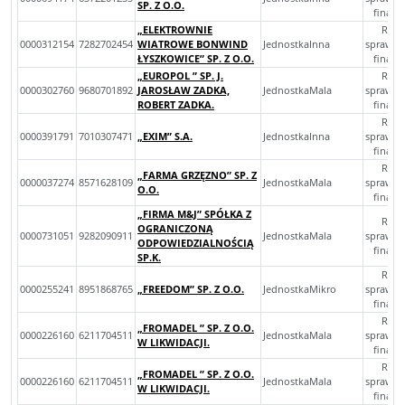
SP. Z O.O.
finan
„ELEKTROWNIE
Rocz
0000312154
7282702454
WIATROWE BONWIND
JednostkaInna
sprawoz
ŁYSZKOWICE” SP. Z O.O.
finan
„EUROPOL ” SP. J.
Rocz
0000302760
9680701892
JAROSŁAW ZADKA,
JednostkaMala
sprawoz
ROBERT ZADKA.
finan
Rocz
0000391791
7010307471
„EXIM” S.A.
JednostkaInna
sprawoz
finan
Rocz
„FARMA GRZĘZNO” SP. Z
0000037274
8571628109
JednostkaMala
sprawoz
O.O.
finan
„FIRMA M&J” SPÓŁKA Z
Rocz
OGRANICZONĄ
0000731051
9282090911
JednostkaMala
sprawoz
ODPOWIEDZIALNOŚCIĄ
finan
SP.K.
Rocz
0000255241
8951868765
„FREEDOM” SP. Z O.O.
JednostkaMikro
sprawoz
finan
Rocz
„FROMADEL ” SP. Z O.O.
0000226160
6211704511
JednostkaMala
sprawoz
W LIKWIDACJI.
finan
Rocz
„FROMADEL ” SP. Z O.O.
0000226160
6211704511
JednostkaMala
sprawoz
W LIKWIDACJI.
finan