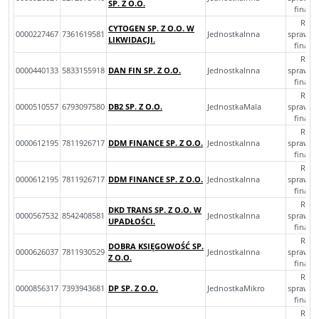
SP. Z O.O.
finan
Rocz
CYTOGEN SP. Z O.O. W
0000227467
7361619581
JednostkaInna
sprawoz
LIKWIDACJI.
finan
Rocz
0000440133
5833155918
DAN FIN SP. Z O.O.
JednostkaInna
sprawoz
finan
Rocz
0000510557
6793097580
DB2 SP. Z O.O.
JednostkaMala
sprawoz
finan
Rocz
0000612195
7811926717
DDM FINANCE SP. Z O.O.
JednostkaInna
sprawoz
finan
Rocz
0000612195
7811926717
DDM FINANCE SP. Z O.O.
JednostkaInna
sprawoz
finan
Rocz
DKD TRANS SP. Z O.O. W
0000567532
8542408581
JednostkaInna
sprawoz
UPADŁOŚCI.
finan
Rocz
DOBRA KSIĘGOWOŚĆ SP.
0000626037
7811930529
JednostkaInna
sprawoz
Z O.O.
finan
Rocz
0000856317
7393943681
DP SP. Z O.O.
JednostkaMikro
sprawoz
finan
Rocz