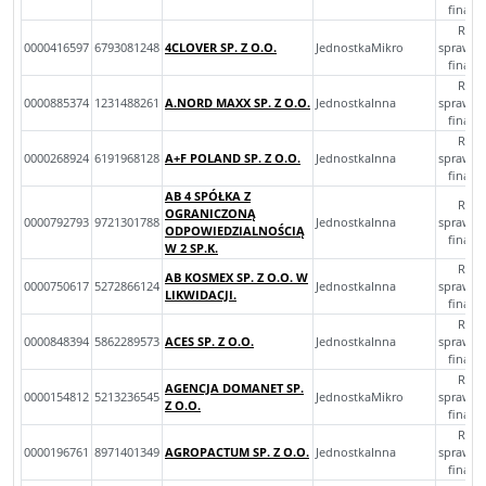
finan
Rocz
0000416597
6793081248
4CLOVER SP. Z O.O.
JednostkaMikro
sprawoz
finan
Rocz
0000885374
1231488261
A.NORD MAXX SP. Z O.O.
JednostkaInna
sprawoz
finan
Rocz
0000268924
6191968128
A+F POLAND SP. Z O.O.
JednostkaInna
sprawoz
finan
AB 4 SPÓŁKA Z
Rocz
OGRANICZONĄ
0000792793
9721301788
JednostkaInna
sprawoz
ODPOWIEDZIALNOŚCIĄ
finan
W 2 SP.K.
Rocz
AB KOSMEX SP. Z O.O. W
0000750617
5272866124
JednostkaInna
sprawoz
LIKWIDACJI.
finan
Rocz
0000848394
5862289573
ACES SP. Z O.O.
JednostkaInna
sprawoz
finan
Rocz
AGENCJA DOMANET SP.
0000154812
5213236545
JednostkaMikro
sprawoz
Z O.O.
finan
Rocz
0000196761
8971401349
AGROPACTUM SP. Z O.O.
JednostkaInna
sprawoz
finan