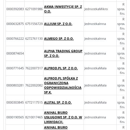
Rocz
AKMA INWESTYCJE SP. Z
0000392083
6271091986
JednostkaMikro
sprawoz
O.O.
finan
Rocz
0000632875
6751556729
ALLIUM SP. Z O.O.
JednostkaInna
sprawoz
finan
Rocz
0000766222
6272761130
ALMEGO SP. Z O.O.
JednostkaInna
sprawoz
finan
Rocz
ALPHA TRADING GROUP
0000874654
JednostkaInna
sprawoz
SP. Z O.O.
finan
Rocz
0000771645
7622007317
ALPROD.PL SP. Z O.O.
JednostkaMala
sprawoz
finan
ALPROD.PL SPÓŁKA Z
Rocz
OGRANICZONĄ
0000803281
7622002082
JednostkaMala
sprawoz
ODPOWIEDZIALNOŚCIĄ
finan
SP.K.
Rocz
0000303845
6772117515
ALSTAL SP. Z O.O.
JednostkaMala
sprawoz
finan
ANIHAL BIURO
Rocz
0000190565
8210017465
USŁUGOWE SP. Z O.O. W
JednostkaInna
sprawoz
LIKWIDACJI.
finan
ANIHAL BIURO
Rocz