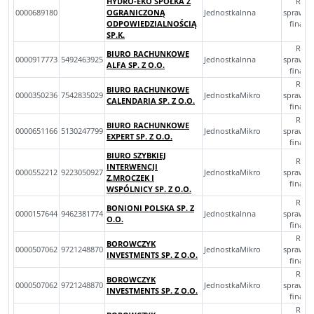
HYDRO-EKO SPÓŁKA Z
Rocz
0000689180
OGRANICZONĄ
JednostkaInna
sprawoz
ODPOWIEDZIALNOŚCIĄ
finan
SP.K.
Rocz
BIURO RACHUNKOWE
0000917773
5492463925
JednostkaInna
sprawoz
ALFA SP. Z O.O.
finan
Rocz
BIURO RACHUNKOWE
0000350236
7542835029
JednostkaMikro
sprawoz
CALENDARIA SP. Z O.O.
finan
Rocz
BIURO RACHUNKOWE
0000651166
5130247799
JednostkaMikro
sprawoz
EXPERT SP. Z O.O.
finan
BIURO SZYBKIEJ
Rocz
INTERWENCJI
0000552212
9223050927
JednostkaMikro
sprawoz
Z.MROCZEK I
finan
WSPÓLNICY SP. Z O.O.
Rocz
BONIONI POLSKA SP. Z
0000157644
9462381774
JednostkaInna
sprawoz
O.O.
finan
Rocz
BOROWCZYK
0000507062
9721248870
JednostkaMikro
sprawoz
INVESTMENTS SP. Z O.O.
finan
Rocz
BOROWCZYK
0000507062
9721248870
JednostkaMikro
sprawoz
INVESTMENTS SP. Z O.O.
finan
Rocz