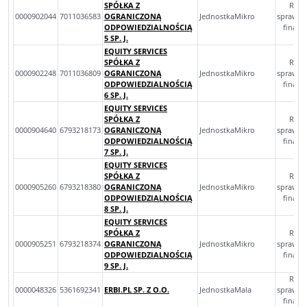
SPÓŁKA Z
Rocz
0000902044
7011036583
OGRANICZONĄ
JednostkaMikro
sprawoz
ODPOWIEDZIALNOŚCIĄ
finan
5 SP. J.
EQUITY SERVICES
SPÓŁKA Z
Rocz
0000902248
7011036809
OGRANICZONĄ
JednostkaMikro
sprawoz
ODPOWIEDZIALNOŚCIĄ
finan
6 SP. J.
EQUITY SERVICES
SPÓŁKA Z
Rocz
0000904640
6793218173
OGRANICZONĄ
JednostkaMikro
sprawoz
ODPOWIEDZIALNOŚCIĄ
finan
7 SP. J.
EQUITY SERVICES
SPÓŁKA Z
Rocz
0000905260
6793218380
OGRANICZONĄ
JednostkaMikro
sprawoz
ODPOWIEDZIALNOŚCIĄ
finan
8 SP. J.
EQUITY SERVICES
SPÓŁKA Z
Rocz
0000905251
6793218374
OGRANICZONĄ
JednostkaMikro
sprawoz
ODPOWIEDZIALNOŚCIĄ
finan
9 SP. J.
Rocz
0000048326
5361692341
ERBI.PL SP. Z O.O.
JednostkaMala
sprawoz
finan