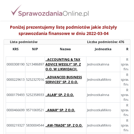
Poniżej prezentujemy listę podmiotów jakie złożyły
sprawozdania finansowe w dniu 2022-03-04
Lista podmiotów
Liczba podmiotów:
476
KRS
NIP
Nazwa
Jednostka
Rodz
„ACCOUNTING & TAX
Rocz
0000308190
5213486897
ADVICE WESSLY” SP. Z
JednostkaInna
sprawoz
O.O. W LIKWIDACJI.
finan
Rocz
„ADVANCED BUSINESS
0000229613
5252327016
JednostkaMikro
sprawoz
SERVICES” SP. Z O.O.
finan
Rocz
0000179493
5252358933
„ALAB” SP. Z O.O.
JednostkaInna
sprawoz
finan
Rocz
0000466699
9571069521
„AMAR” SP. Z O.O.
JednostkaMikro
sprawoz
finan
Rocz
0000219327
5830004544
„AW-TRADE” SP. Z O.O.
JednostkaMikro
sprawoz
finan