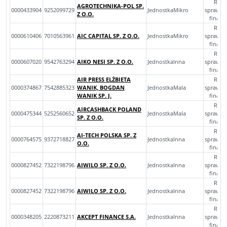
Rocz
AGROTECHNIKA-POL SP.
0000433904
9252099729
JednostkaMikro
sprawoz
Z O.O.
finan
Rocz
0000610406
7010563961
AIC CAPITAL SP. Z O.O.
JednostkaMikro
sprawoz
finan
Rocz
0000607020
9542763294
AIKO NESI SP. Z O.O.
JednostkaInna
sprawoz
finan
AIR PRESS ELŻBIETA
Rocz
0000374867
7542885323
WANIK, BOGDAN
JednostkaMala
sprawoz
WANIK SP. J.
finan
Rocz
AIRCASHBACK POLAND
0000475344
5252560652
JednostkaMala
sprawoz
SP. Z O.O.
finan
Rocz
AI-TECH POLSKA SP. Z
0000764575
9372718827
JednostkaInna
sprawoz
O.O.
finan
Rocz
0000827452
7322198796
AIWILO SP. Z O.O.
JednostkaInna
sprawoz
finan
Rocz
0000827452
7322198796
AIWILO SP. Z O.O.
JednostkaInna
sprawoz
finan
Rocz
0000348205
2220873211
AKCEPT FINANCE S.A.
JednostkaInna
sprawoz
finan