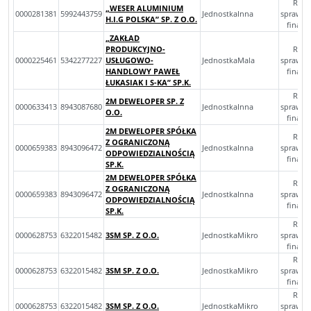
Rocz
„WESER ALUMINIUM
0000281381
5992443759
JednostkaInna
sprawoz
H.I.G POLSKA” SP. Z O.O.
finan
„ZAKŁAD
PRODUKCYJNO-
Rocz
0000225461
5342277227
USŁUGOWO-
JednostkaMala
sprawoz
HANDLOWY PAWEŁ
finan
ŁUKASIAK I S-KA” SP.K.
Rocz
2M DEWELOPER SP. Z
0000633413
8943087680
JednostkaInna
sprawoz
O.O.
finan
2M DEWELOPER SPÓŁKA
Rocz
Z OGRANICZONĄ
0000659383
8943096472
JednostkaInna
sprawoz
ODPOWIEDZIALNOŚCIĄ
finan
SP.K.
2M DEWELOPER SPÓŁKA
Rocz
Z OGRANICZONĄ
0000659383
8943096472
JednostkaInna
sprawoz
ODPOWIEDZIALNOŚCIĄ
finan
SP.K.
Rocz
0000628753
6322015482
3SM SP. Z O.O.
JednostkaMikro
sprawoz
finan
Rocz
0000628753
6322015482
3SM SP. Z O.O.
JednostkaMikro
sprawoz
finan
Rocz
0000628753
6322015482
3SM SP. Z O.O.
JednostkaMikro
sprawoz