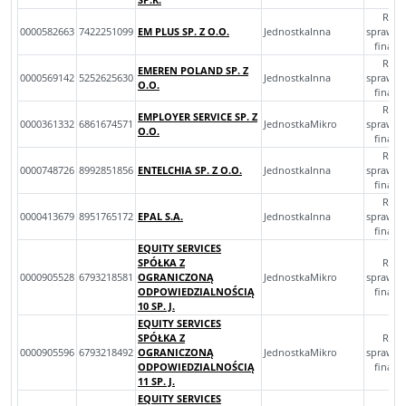
Rocz
0000582663
7422251099
EM PLUS SP. Z O.O.
JednostkaInna
sprawoz
finan
Rocz
EMEREN POLAND SP. Z
0000569142
5252625630
JednostkaInna
sprawoz
O.O.
finan
Rocz
EMPLOYER SERVICE SP. Z
0000361332
6861674571
JednostkaMikro
sprawoz
O.O.
finan
Rocz
0000748726
8992851856
ENTELCHIA SP. Z O.O.
JednostkaInna
sprawoz
finan
Rocz
0000413679
8951765172
EPAL S.A.
JednostkaInna
sprawoz
finan
EQUITY SERVICES
SPÓŁKA Z
Rocz
0000905528
6793218581
OGRANICZONĄ
JednostkaMikro
sprawoz
ODPOWIEDZIALNOŚCIĄ
finan
10 SP. J.
EQUITY SERVICES
SPÓŁKA Z
Rocz
0000905596
6793218492
OGRANICZONĄ
JednostkaMikro
sprawoz
ODPOWIEDZIALNOŚCIĄ
finan
11 SP. J.
EQUITY SERVICES