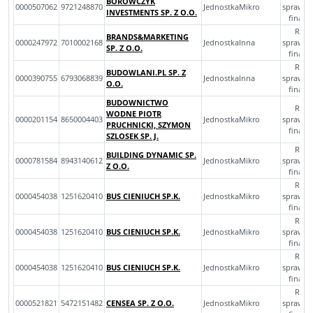
BOROWCZYK
0000507062
9721248870
JednostkaMikro
sprawoz
INVESTMENTS SP. Z O.O.
finan
Rocz
BRANDS&MARKETING
0000247972
7010002168
JednostkaInna
sprawoz
SP. Z O.O.
finan
Rocz
BUDOWLANI.PL SP. Z
0000390755
6793068839
JednostkaInna
sprawoz
O.O.
finan
BUDOWNICTWO
Rocz
WODNE PIOTR
0000201154
8650004403
JednostkaMikro
sprawoz
PRUCHNICKI, SZYMON
finan
SZLOSEK SP. J.
Rocz
BUILDING DYNAMIC SP.
0000781584
8943140612
JednostkaMikro
sprawoz
Z O.O.
finan
Rocz
0000454038
1251620410
BUS CIENIUCH SP.K.
JednostkaMikro
sprawoz
finan
Rocz
0000454038
1251620410
BUS CIENIUCH SP.K.
JednostkaMikro
sprawoz
finan
Rocz
0000454038
1251620410
BUS CIENIUCH SP.K.
JednostkaMikro
sprawoz
finan
Rocz
0000521821
5472151482
CENSEA SP. Z O.O.
JednostkaMikro
sprawoz