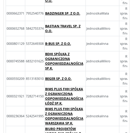
O.O.
finan
Rocz
0000662371
7952540776
BADZINGER SP. Z O.O.
JednostkaMala
sprawoz
finan
Rocz
BASTIAN TRAVEL SP. Z
0000652768
5842755374
JednostkaMikro
sprawoz
O.O.
finan
Rocz
0000801129
5372649308
B-BUS SP. Z O.O.
JednostkaInna
sprawoz
finan
BDHI SPÓŁKA Z
Rocz
OGRANICZONĄ
0000745588
6832101625
JednostkaMikro
sprawoz
ODPOWIEDZIALNOŚCIĄ
finan
SP.K.
Rocz
0000550209
8513183010
BEGER SP. Z O.O.
JednostkaMikro
sprawoz
finan
BIMS PLUS FHH SPÓŁKA
Rocz
Z OGRANICZONĄ
0000321921
7282714150
JednostkaInna
sprawoz
ODPOWIEDZIALNOŚCIĄ
finan
ŁÓDŹ SP.K.
BIMS PLUS FHH SPÓŁKA
Rocz
Z OGRANICZONĄ
0000236364
5242541995
JednostkaInna
sprawoz
ODPOWIEDZIALNOŚCIĄ
finan
WARSZAWA SP.K.
BIURO PROJEKTÓW