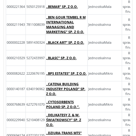
Rocz
0000221364
5050125918
„BEMAR” SP. Z O.O.
JednostkaMala
sprawoz
finan
„BEN GOUR TEMBEL R M
Rocz
INTERNATIONAL
0000211943
7811008039
JednostkaInna
sprawoz
MANAGING AND
finan
MARKETING” SP. Z O.O.
Rocz
0000002228
5891430324
„BLACK ART” SP. Z O.O.
JednostkaMala
sprawoz
finan
Rocz
0000210329
5272433997
„BLASC” SP. Z O.O.
JednostkaInna
sprawoz
finan
Rocz
0000082622
2220676195
„BPS ESTATES” SP. Z O.O.
JednostkaMikro
sprawoz
finan
„CATENA BUILDING
Rocz
0000140187
6340196962
INDUSTRY POLAND” SP.
JednostkaInna
sprawoz
Z O.O.
finan
Rocz
„CYTOSORBENTS
0000768639
6272761070
JednostkaMikro
sprawoz
POLAND SP. Z O.O.”.
finan
„DELIKATESY Z. & W.
Rocz
0000229940
5210408129
ŚWIĄTKOWSCY” SP. Z
JednostkaInna
sprawoz
O.O.
finan
Rocz
„DZIURA-TRANS MTS”
0000694174
6372201235
JednostkaInna
sprawoz