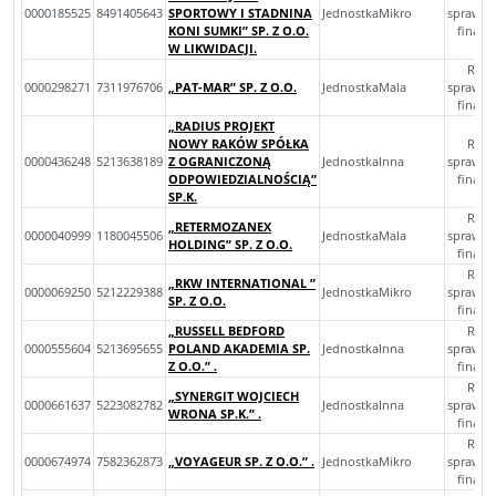
0000185525
8491405643
SPORTOWY I STADNINA
JednostkaMikro
sprawoz
KONI SUMKI” SP. Z O.O.
finan
W LIKWIDACJI.
Rocz
0000298271
7311976706
„PAT-MAR” SP. Z O.O.
JednostkaMala
sprawoz
finan
„RADIUS PROJEKT
NOWY RAKÓW SPÓŁKA
Rocz
0000436248
5213638189
Z OGRANICZONĄ
JednostkaInna
sprawoz
ODPOWIEDZIALNOŚCIĄ”
finan
SP.K.
Rocz
„RETERMOZANEX
0000040999
1180045506
JednostkaMala
sprawoz
HOLDING” SP. Z O.O.
finan
Rocz
„RKW INTERNATIONAL ”
0000069250
5212229388
JednostkaMikro
sprawoz
SP. Z O.O.
finan
„RUSSELL BEDFORD
Rocz
0000555604
5213695655
POLAND AKADEMIA SP.
JednostkaInna
sprawoz
Z O.O.” .
finan
Rocz
„SYNERGIT WOJCIECH
0000661637
5223082782
JednostkaInna
sprawoz
WRONA SP.K.” .
finan
Rocz
0000674974
7582362873
„VOYAGEUR SP. Z O.O.” .
JednostkaMikro
sprawoz
finan