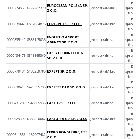
Rocz
EUROCLEAN POLSKA SP.
0000274850
6772287329
JednostkaMala
sprawoz
Z O.O.
finan
Rocz
0000639446
6812064826
EURO-POL SP. Z O.O.
JednostkaMikro
sprawoz
finan
Rocz
EVOLUTION SPORT
0000835449
8883145036
JednostkaInna
sprawoz
AGENCY SP. Z O.O.
finan
Rocz
EXPERT CONNECTION
0000434475
8513165360
JednostkaInna
sprawoz
SP. Z O.O.
finan
Rocz
0000779181
5130259785
EXPERT SP. Z O.O.
JednostkaMikro
sprawoz
finan
Rocz
0000830419
5423395735
EXPRESS BAR SP. Z O.O.
JednostkaMikro
sprawoz
finan
Rocz
0000431206
7543065935
FAKTOR SP. Z O.O.
JednostkaInna
sprawoz
finan
Rocz
0000929390
6381840087
FAKTORIA CD SP. Z O.O.
JednostkaMikro
sprawoz
finan
Rocz
FERRO KONSTRUKCJE SP.
0000611556
1132907482
JednostkaInna
sprawoz
Z O.O.