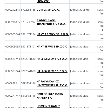
„BEN CO”.
finan
Rocz
0000292218
6792955188
GUTTUS SP. Z O.O.
JednostkaMikro
sprawoz
finan
Rocz
GWIAZDOWSKI
0000938835
9231738992
JednostkaMikro
sprawoz
TRANSPORT SP. Z O.O.
finan
Rocz
0000905244
8371871124
HAKY AGENCY SP. Z O.O.
JednostkaMikro
sprawoz
finan
Rocz
0000905035
8371871101
HAKY SERVICE SP. Z O.O.
JednostkaMala
sprawoz
finan
Rocz
0000523744
8212641630
HALL-SYSTEM SP. Z O.O.
JednostkaMala
sprawoz
finan
Rocz
0000523744
8212641630
HALL-SYSTEM SP. Z O.O.
JednostkaMala
sprawoz
finan
Rocz
HARASYMOWICZ
0000858241
7692237146
JednostkaMikro
sprawoz
INVESTMENTS SP. Z O.O.
finan
Rocz
HMH HARDEK MĄKA
0000271747
5512481146
JednostkaMala
sprawoz
HARDEK SP. J.
finan
Rocz
HOME NET GAMES
0000932590
9442274087
JednostkaMikro
sprawoz