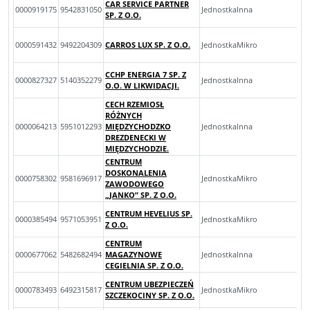
CAR SERVICE PARTNER
0000919175
9542831050
JednostkaInna
SP. Z O.O.
0000591432
9492204309
CARROS LUX SP. Z O.O.
JednostkaMikro
CCHP ENERGIA 7 SP. Z
0000827327
5140352279
JednostkaInna
O.O. W LIKWIDACJI.
CECH RZEMIOSŁ
RÓŻNYCH
0000064213
5951012293
MIĘDZYCHODZKO
JednostkaInna
DREZDENECKI W
MIĘDZYCHODZIE.
CENTRUM
DOSKONALENIA
0000758302
9581696917
JednostkaMikro
ZAWODOWEGO
„JANKO” SP. Z O.O.
CENTRUM HEVELIUS SP.
0000385494
9571053951
JednostkaMikro
Z O.O.
CENTRUM
0000677062
5482682494
MAGAZYNOWE
JednostkaInna
CEGIELNIA SP. Z O.O.
CENTRUM UBEZPIECZEŃ
0000783493
6492315817
JednostkaMikro
SZCZEKOCINY SP. Z O.O.