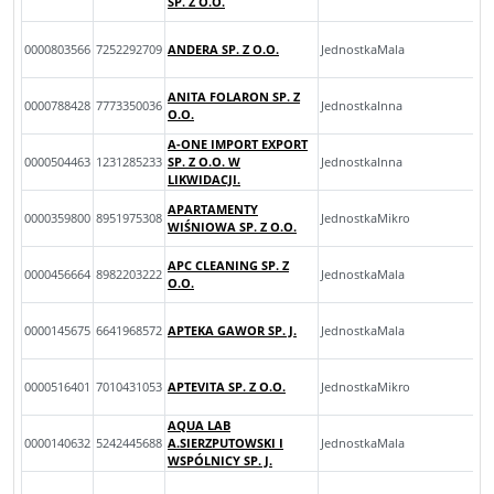
SP. Z O.O.
0000803566
7252292709
ANDERA SP. Z O.O.
JednostkaMala
ANITA FOLARON SP. Z
0000788428
7773350036
JednostkaInna
O.O.
A-ONE IMPORT EXPORT
0000504463
1231285233
SP. Z O.O. W
JednostkaInna
LIKWIDACJI.
APARTAMENTY
0000359800
8951975308
JednostkaMikro
WIŚNIOWA SP. Z O.O.
APC CLEANING SP. Z
0000456664
8982203222
JednostkaMala
O.O.
0000145675
6641968572
APTEKA GAWOR SP. J.
JednostkaMala
0000516401
7010431053
APTEVITA SP. Z O.O.
JednostkaMikro
AQUA LAB
0000140632
5242445688
A.SIERZPUTOWSKI I
JednostkaMala
WSPÓLNICY SP. J.