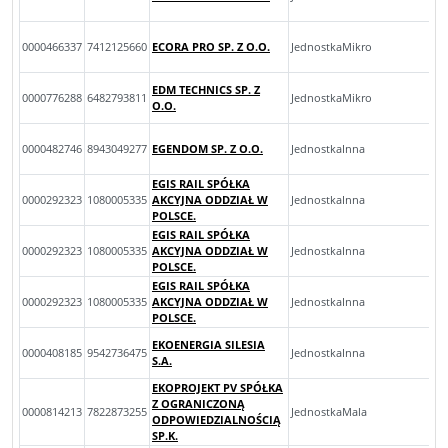
0000466337
7412125660
ECORA PRO SP. Z O.O.
JednostkaMikro
EDM TECHNICS SP. Z
0000776288
6482793811
JednostkaMikro
O.O.
0000482746
8943049277
EGENDOM SP. Z O.O.
JednostkaInna
EGIS RAIL SPÓŁKA
0000292323
1080005335
AKCYJNA ODDZIAŁ W
JednostkaInna
POLSCE.
EGIS RAIL SPÓŁKA
0000292323
1080005335
AKCYJNA ODDZIAŁ W
JednostkaInna
POLSCE.
EGIS RAIL SPÓŁKA
0000292323
1080005335
AKCYJNA ODDZIAŁ W
JednostkaInna
POLSCE.
EKOENERGIA SILESIA
0000408185
9542736475
JednostkaInna
S.A.
EKOPROJEKT PV SPÓŁKA
Z OGRANICZONĄ
0000814213
7822873255
JednostkaMala
ODPOWIEDZIALNOŚCIĄ
SP.K.