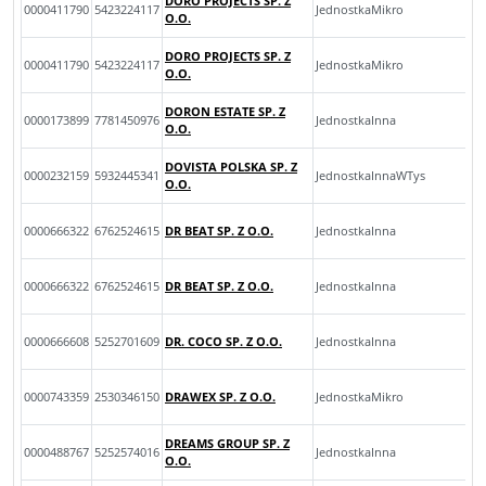
DORO PROJECTS SP. Z
0000411790
5423224117
JednostkaMikro
O.O.
DORO PROJECTS SP. Z
0000411790
5423224117
JednostkaMikro
O.O.
DORON ESTATE SP. Z
0000173899
7781450976
JednostkaInna
O.O.
DOVISTA POLSKA SP. Z
0000232159
5932445341
JednostkaInnaWTys
O.O.
0000666322
6762524615
DR BEAT SP. Z O.O.
JednostkaInna
0000666322
6762524615
DR BEAT SP. Z O.O.
JednostkaInna
0000666608
5252701609
DR. COCO SP. Z O.O.
JednostkaInna
0000743359
2530346150
DRAWEX SP. Z O.O.
JednostkaMikro
DREAMS GROUP SP. Z
0000488767
5252574016
JednostkaInna
O.O.