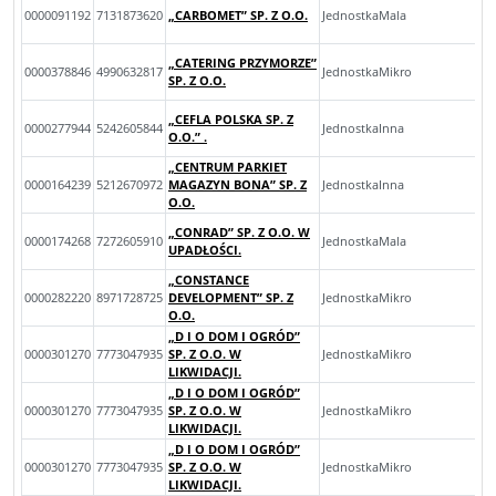
0000091192
7131873620
„CARBOMET” SP. Z O.O.
JednostkaMala
„CATERING PRZYMORZE”
0000378846
4990632817
JednostkaMikro
SP. Z O.O.
„CEFLA POLSKA SP. Z
0000277944
5242605844
JednostkaInna
O.O.” .
„CENTRUM PARKIET
0000164239
5212670972
MAGAZYN BONA” SP. Z
JednostkaInna
O.O.
„CONRAD” SP. Z O.O. W
0000174268
7272605910
JednostkaMala
UPADŁOŚCI.
„CONSTANCE
0000282220
8971728725
DEVELOPMENT” SP. Z
JednostkaMikro
O.O.
„D I O DOM I OGRÓD”
0000301270
7773047935
SP. Z O.O. W
JednostkaMikro
LIKWIDACJI.
„D I O DOM I OGRÓD”
0000301270
7773047935
SP. Z O.O. W
JednostkaMikro
LIKWIDACJI.
„D I O DOM I OGRÓD”
0000301270
7773047935
SP. Z O.O. W
JednostkaMikro
LIKWIDACJI.