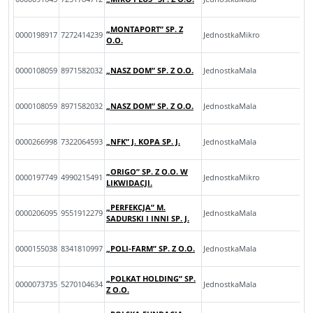
„MONTAPORT” SP. Z
0000198917
7272414239
JednostkaMikro
O.O.
0000108059
8971582032
„NASZ DOM” SP. Z O.O.
JednostkaMala
0000108059
8971582032
„NASZ DOM” SP. Z O.O.
JednostkaMala
0000266998
7322064593
„NFK” J. KOPA SP. J.
JednostkaMala
„ORIGO” SP. Z O.O. W
0000197749
4990215491
JednostkaMikro
LIKWIDACJI.
„PERFEKCJA” M.
0000206095
9551912279
JednostkaMala
SADURSKI I INNI SP. J.
0000155038
8341810997
„POLI-FARM” SP. Z O.O.
JednostkaMala
„POLKAT HOLDING” SP.
0000073735
5270104634
JednostkaMala
Z O.O.