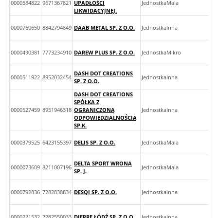
0000584822
9671367821
UPADŁOŚCI
JednostkaMala
LIKWIDACYJNEJ.
0000760650
8842794849
DAAB METAL SP. Z O.O.
JednostkaInna
0000490381
7773234910
DAREW PLUS SP. Z O.O.
JednostkaMikro
DASH DOT CREATIONS
0000511922
8952032454
JednostkaInna
SP. Z O.O.
DASH DOT CREATIONS
SPÓŁKA Z
0000527459
8951946318
OGRANICZONĄ
JednostkaInna
ODPOWIEDZIALNOŚCIĄ
SP.K.
0000379525
6423155397
DELIS SP. Z O.O.
JednostkaMala
DELTA SPORT WRONA
0000073609
8211007196
JednostkaMala
SP. J.
0000792836
7282838834
DESQI SP. Z O.O.
JednostkaInna
0000221532
7282550033
DIERRE ŁÓDŹ SP. Z O.O.
JednostkaInna