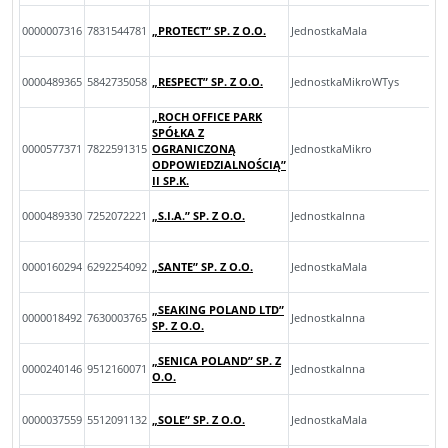
0000007316
7831544781
„PROTECT” SP. Z O.O.
JednostkaMala
0000489365
5842735058
„RESPECT” SP. Z O.O.
JednostkaMikroWTys
„ROCH OFFICE PARK
SPÓŁKA Z
0000577371
7822591315
OGRANICZONĄ
JednostkaMikro
ODPOWIEDZIALNOŚCIĄ”
II SP.K.
0000489330
7252072221
„S.I.A.” SP. Z O.O.
JednostkaInna
0000160294
6292254092
„SANTE” SP. Z O.O.
JednostkaMala
„SEAKING POLAND LTD”
0000018492
7630003765
JednostkaInna
SP. Z O.O.
„SENICA POLAND” SP. Z
0000240146
9512160071
JednostkaInna
O.O.
0000037559
5512091132
„SOLE” SP. Z O.O.
JednostkaMala