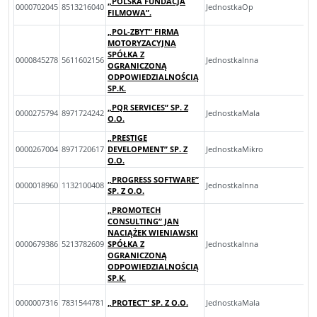
„POLSKA FUNDACJA
0000702045
8513216040
JednostkaOp
FILMOWA”.
„POL-ZBYT” FIRMA
MOTORYZACYJNA
SPÓŁKA Z
0000845278
5611602156
JednostkaInna
OGRANICZONĄ
ODPOWIEDZIALNOŚCIĄ
SP.K.
„PQR SERVICES” SP. Z
0000275794
8971724242
JednostkaMala
O.O.
„PRESTIGE
0000267004
8971720617
DEVELOPMENT” SP. Z
JednostkaMikro
O.O.
„PROGRESS SOFTWARE”
0000018960
1132100408
JednostkaInna
SP. Z O.O.
„PROMOTECH
CONSULTING” JAN
NACIĄŻEK WIENIAWSKI
0000679386
5213782609
SPÓŁKA Z
JednostkaInna
OGRANICZONĄ
ODPOWIEDZIALNOŚCIĄ
SP.K.
0000007316
7831544781
„PROTECT” SP. Z O.O.
JednostkaMala