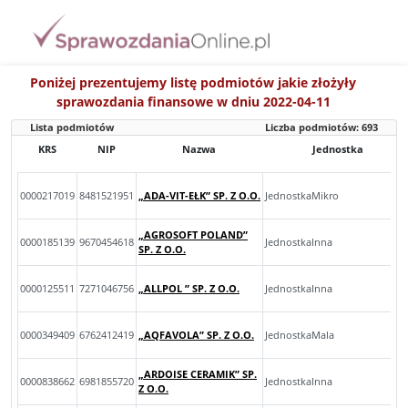
Poniżej prezentujemy listę podmiotów jakie złożyły
sprawozdania finansowe w dniu 2022-04-11
Lista podmiotów
Liczba podmiotów:
693
KRS
NIP
Nazwa
Jednostka
0000217019
8481521951
„ADA-VIT-EŁK” SP. Z O.O.
JednostkaMikro
„AGROSOFT POLAND”
0000185139
9670454618
JednostkaInna
SP. Z O.O.
0000125511
7271046756
„ALLPOL ” SP. Z O.O.
JednostkaInna
0000349409
6762412419
„AQFAVOLA” SP. Z O.O.
JednostkaMala
„ARDOISE CERAMIK” SP.
0000838662
6981855720
JednostkaInna
Z O.O.