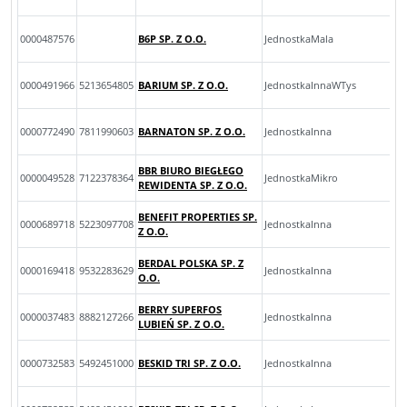
0000487576
B6P SP. Z O.O.
JednostkaMala
0000491966
5213654805
BARIUM SP. Z O.O.
JednostkaInnaWTys
0000772490
7811990603
BARNATON SP. Z O.O.
JednostkaInna
BBR BIURO BIEGŁEGO
0000049528
7122378364
JednostkaMikro
REWIDENTA SP. Z O.O.
BENEFIT PROPERTIES SP.
0000689718
5223097708
JednostkaInna
Z O.O.
BERDAL POLSKA SP. Z
0000169418
9532283629
JednostkaInna
O.O.
BERRY SUPERFOS
0000037483
8882127266
JednostkaInna
LUBIEŃ SP. Z O.O.
0000732583
5492451000
BESKID TRI SP. Z O.O.
JednostkaInna