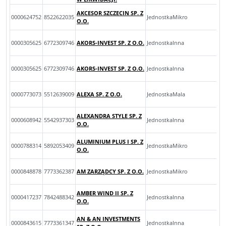
AKCESOR SZCZECIN SP. Z
0000624752
8522622035
JednostkaMikro
O.O.
0000305625
6772309746
AKORS-INVEST SP. Z O.O.
JednostkaInna
0000305625
6772309746
AKORS-INVEST SP. Z O.O.
JednostkaInna
0000773073
5512639009
ALEXA SP. Z O.O.
JednostkaMala
ALEXANDRA STYLE SP. Z
0000608942
5542937303
JednostkaInna
O.O.
ALUMINIUM PLUS I SP. Z
0000788314
5892053409
JednostkaMikro
O.O.
0000848878
7773362387
AM ZARZĄDCY SP. Z O.O.
JednostkaMikro
AMBER WIND II SP. Z
0000417237
7842488342
JednostkaInna
O.O.
AN & AN INVESTMENTS
0000843615
7773361347
JednostkaInna