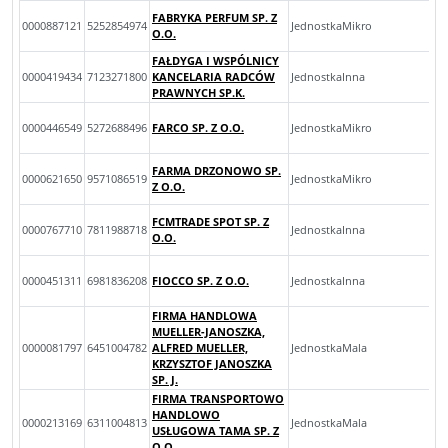
FABRYKA PERFUM SP. Z
0000887121
5252854974
JednostkaMikro
O.O.
FAŁDYGA I WSPÓLNICY
0000419434
7123271800
KANCELARIA RADCÓW
JednostkaInna
PRAWNYCH SP.K.
0000446549
5272688496
FARCO SP. Z O.O.
JednostkaMikro
FARMA DRZONOWO SP.
0000621650
9571086519
JednostkaMikro
Z O.O.
FCMTRADE SPOT SP. Z
0000767710
7811988718
JednostkaInna
O.O.
0000451311
6981836208
FIOCCO SP. Z O.O.
JednostkaInna
FIRMA HANDLOWA
MUELLER-JANOSZKA,
0000081797
6451004782
ALFRED MUELLER,
JednostkaMala
KRZYSZTOF JANOSZKA
SP. J.
FIRMA TRANSPORTOWO
HANDLOWO
0000213169
6311004813
JednostkaMala
USŁUGOWA TAMA SP. Z
O.O.