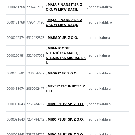
„MAJA FINANSE” SP. Z
0000481768
7792417190
JednostkaMikro
O.O. W LIKWIDACJI.
„MAJA FINANSE” SP. Z
0000481768
7792417190
JednostkaMikro
O.O. W LIKWIDACJI.
0000212374
6312422323
„MARAD” SP. Z O.O.
JednostkaInna
„MDM-FOODS”
NIEDZIÓŁKA MACIEJ,
0000280981
5321807571
JednostkaInna
NIEDZIÓŁKA MICHAŁ SP.
J.
0000235691
1231056627
„MEGAR” SP. Z O.O.
JednostkaMala
„MEYER” TECHNIK” SP. Z
0000458074
2060002417
JednostkaMala
O.O.
0000091643
7251784712
„MIRO PLUS” SP. Z O.O.
JednostkaMala
0000091643
7251784712
„MIRO PLUS” SP. Z O.O.
JednostkaMala
0000091643
7251784712
„MIRO PLUS” SP. Z O.O.
JednostkaMala