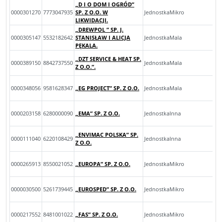
„D I O DOM I OGRÓD”
0000301270
7773047935
SP. Z O.O. W
JednostkaMikro
LIKWIDACJI.
„DREWPOL ” SP. J.
0000305147
5532182642
STANISŁAW I ALICJA
JednostkaMala
PĘKALA.
„DZT SERVICE & HEAT SP.
0000389150
8842737550
JednostkaMala
Z O.O.”.
0000348056
9581628347
„EG PROJECT” SP. Z O.O.
JednostkaMala
0000203158
6280000090
„EMA” SP. Z O.O.
JednostkaInna
„ENVIMAC POLSKA” SP.
0000111040
6220108429
JednostkaInna
Z O.O.
0000265913
8550021052
„EUROPA” SP. Z O.O.
JednostkaMikro
0000030500
5261739445
„EUROSPED” SP. Z O.O.
JednostkaMikro
0000217552
8481001022
„FAS” SP. Z O.O.
JednostkaMikro