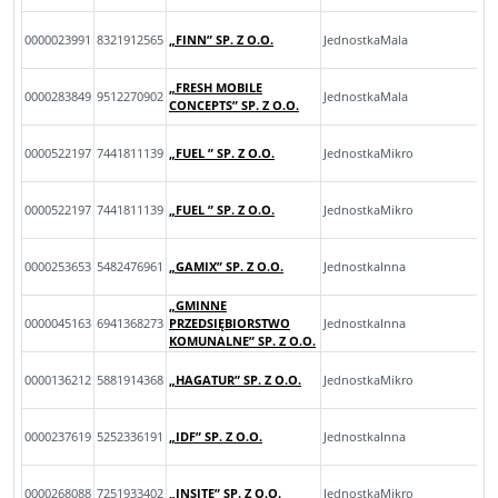
0000023991
8321912565
„FINN” SP. Z O.O.
JednostkaMala
„FRESH MOBILE
0000283849
9512270902
JednostkaMala
CONCEPTS” SP. Z O.O.
0000522197
7441811139
„FUEL ” SP. Z O.O.
JednostkaMikro
0000522197
7441811139
„FUEL ” SP. Z O.O.
JednostkaMikro
0000253653
5482476961
„GAMIX” SP. Z O.O.
JednostkaInna
„GMINNE
0000045163
6941368273
PRZEDSIĘBIORSTWO
JednostkaInna
KOMUNALNE” SP. Z O.O.
0000136212
5881914368
„HAGATUR” SP. Z O.O.
JednostkaMikro
0000237619
5252336191
„IDF” SP. Z O.O.
JednostkaInna
0000268088
7251933402
„INSITE” SP. Z O.O.
JednostkaMikro