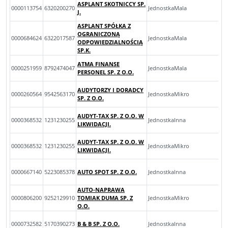
ASPLANT SKOTNICCY SP.
0000113754
6320200270
JednostkaMala
J.
ASPLANT SPÓŁKA Z
OGRANICZONĄ
0000684624
6322017587
JednostkaMala
ODPOWIEDZIALNOŚCIĄ
SP.K.
ATMA FINANSE
0000251959
8792474047
JednostkaMala
PERSONEL SP. Z O.O.
AUDYTORZY I DORADCY
0000260564
9542563170
JednostkaMikro
SP. Z O.O.
AUDYT-TAX SP. Z O.O. W
0000368532
1231230255
JednostkaInna
LIKWIDACJI.
AUDYT-TAX SP. Z O.O. W
0000368532
1231230255
JednostkaMikro
LIKWIDACJI.
0000667140
5223085378
AUTO SPOT SP. Z O.O.
JednostkaInna
AUTO-NAPRAWA
0000806200
9252129910
TOMIAK DUMA SP. Z
JednostkaMikro
O.O.
0000732582
5170390273
B & B SP. Z O.O.
JednostkaInna