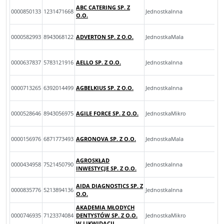
ABC CATERING SP. Z
0000850133
1231471668
JednostkaInna
O.O.
0000582993
8943068122
ADVERTON SP. Z O.O.
JednostkaMala
0000637837
5783121916
AELLO SP. Z O.O.
JednostkaInna
0000713265
6392014499
AGBELKIUS SP. Z O.O.
JednostkaInna
0000528646
8943056975
AGILE FORCE SP. Z O.O.
JednostkaMikro
0000156976
6871773493
AGRONOVA SP. Z O.O.
JednostkaMala
AGROSKŁAD
0000434958
7521450790
JednostkaInna
INWESTYCJE SP. Z O.O.
AIDA DIAGNOSTICS SP. Z
0000835776
5213894136
JednostkaInna
O.O.
AKADEMIA MŁODYCH
0000746935
7123374084
DENTYSTÓW SP. Z O.O.
JednostkaMikro
W LIKWIDACJI.