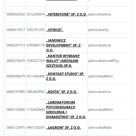
0000026542
5512240974
„INTERSTONE” SP. Z O.O.
JednostkaInna
0000413517
7292701255
„ISYRIUS”.
JednostkaOp
„JANOWICZ
0000297713
5783000118
DEVELOPMENT” SP. Z
JednostkaInna
O.O.
„KANTOR WYMIANY
0000270070
7343227729
WALUT” JAROSŁAW
JednostkaInnaWTys
SZCZYGIEŁ SP.K.
„KONTAKT STUDIO” SP.
0000096679
9511660400
JednostkaMikro
Z O.O.
0000197900
5482403092
„KOSTA” SP. Z O.O.
JednostkaInna
„LABORATORIUM
PSYCHOEDUKACJI
0000153000
1132425843
JednostkaMikro
SZKOLENIA I
DORADZTWO” SP. Z O.O.
0000123915
6961720247
„ŁAGROM” SP. Z O.O.
JednostkaMala