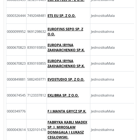
0000326444
7492048481
ETS EU SP. Z O.O.
JednostkaMala
EUROFINS SEPO SP. Z
0000099952
9691298632
JednostkaInna
O.O.
EUROPA IRYNA
0000670823
8393193855
JednostkaMala
ZAKHARCHENKO SP.K.
EUROPA IRYNA
0000670823
8393193855
JednostkaMala
ZAKHARCHENKO SP.K.
0000849881
5882459771
EVOSTUDIO SP. Z O.O.
JednostkaInna
0000674545
7123337812
EXLIBRA SP. Z O.O.
JednostkaInna
0000349776
F.I.MANTA GRYCZ SP.K.
JednostkaMala
FABRYKA KABLI MADEX
SP. J. MIROSŁAW
0000043614
5320101478
JednostkaInna
DOMAGAŁA I ŁUKASZ
CEGŁOWSKI.