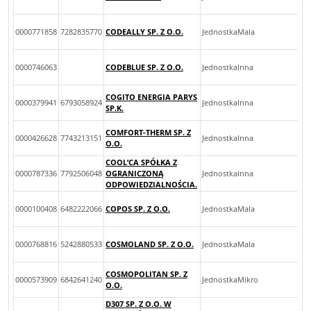
0000771858
7282835770
CODEALLY SP. Z O.O.
JednostkaMala
0000746063
CODEBLUE SP. Z O.O.
JednostkaInna
COGITO ENERGIA PARYS
0000379941
6793058924
JednostkaInna
SP.K.
COMFORT-THERM SP. Z
0000426628
7743213151
JednostkaInna
O.O.
COOL’CA SPÓŁKA Z
0000787336
7792506048
OGRANICZONĄ
JednostkaInna
ODPOWIEDZIALNOŚCIA.
0000100408
6482222066
COPOS SP. Z O.O.
JednostkaMala
0000768816
5242880533
COSMOLAND SP. Z O.O.
JednostkaMala
COSMOPOLITAN SP. Z
0000573909
6842641240
JednostkaMikro
O.O.
D307 SP. Z O.O. W