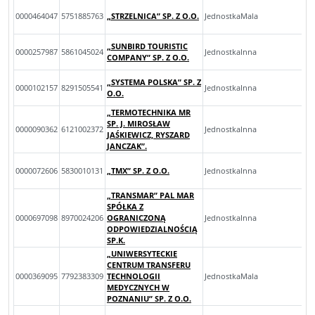
0000464047
5751885763
„STRZELNICA” SP. Z O.O.
JednostkaMala
„SUNBIRD TOURISTIC
0000257987
5861045024
JednostkaInna
COMPANY” SP. Z O.O.
„SYSTEMA POLSKA” SP. Z
0000102157
8291505541
JednostkaInna
O.O.
„TERMOTECHNIKA MR
SP. J. MIROSŁAW
0000090362
6121002372
JednostkaInna
JAŚKIEWICZ, RYSZARD
JANCZAK”.
0000072606
5830010131
„TMX” SP. Z O.O.
JednostkaInna
„TRANSMAR” PAL MAR
SPÓŁKA Z
0000697098
8970024206
OGRANICZONĄ
JednostkaInna
ODPOWIEDZIALNOŚCIĄ
SP.K.
„UNIWERSYTECKIE
CENTRUM TRANSFERU
0000369095
7792383309
TECHNOLOGII
JednostkaMala
MEDYCZNYCH W
POZNANIU” SP. Z O.O.