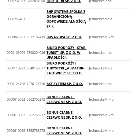
0000732583
5492451000
BESKID TRI SP. Z O.O.
JednostkaInna
BHP SYSTEMS SPÓŁKA Z
OGRANICZONĄ
0000756403
JednostkaMala
ODPOWIEDZIALNOŚCIĄ
SP.K.
0000861791
6932187419
BHS GRUPA SP. Z O.O.
JednostkaMikro
BIURO PODRÓŻY „STAR-
0000123009
7390204026
TURIST” SP. Z O.O. W
JednostkaInna
UPADŁOŚCI.
BIURO PODRÓŻY I
0000118293
6340133677
TURYSTYKI „ALMATUR-
JednostkaMala
KATOWICE” SP. Z O.O.
0000124706
7270125726
BKT SYSTEM SP. Z O.O.
JednostkaInna
BONUS CZARNE I
0000610082
5562763272
JednostkaMikro
CZERWONE SP. Z O.O.
BONUS CZARNE I
0000610082
5562763272
JednostkaMikro
CZERWONE SP. Z O.O.
BONUS CZARNE I
0000610082
5562763272
JednostkaMikro
CZERWONE SP. Z O.O.