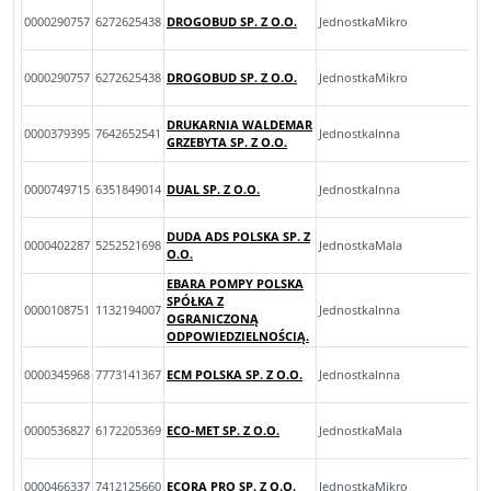
0000290757
6272625438
DROGOBUD SP. Z O.O.
JednostkaMikro
0000290757
6272625438
DROGOBUD SP. Z O.O.
JednostkaMikro
DRUKARNIA WALDEMAR
0000379395
7642652541
JednostkaInna
GRZEBYTA SP. Z O.O.
0000749715
6351849014
DUAL SP. Z O.O.
JednostkaInna
DUDA ADS POLSKA SP. Z
0000402287
5252521698
JednostkaMala
O.O.
EBARA POMPY POLSKA
SPÓŁKA Z
0000108751
1132194007
JednostkaInna
OGRANICZONĄ
ODPOWIEDZIELNOŚCIĄ.
0000345968
7773141367
ECM POLSKA SP. Z O.O.
JednostkaInna
0000536827
6172205369
ECO-MET SP. Z O.O.
JednostkaMala
0000466337
7412125660
ECORA PRO SP. Z O.O.
JednostkaMikro