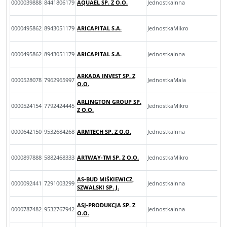
0000039888
8441806179
AQUAEL SP. Z O.O.
JednostkaInna
0000495862
8943051179
ARICAPITAL S.A.
JednostkaMikro
0000495862
8943051179
ARICAPITAL S.A.
JednostkaInna
ARKADA INVEST SP. Z
0000528078
7962965997
JednostkaMala
O.O.
ARLINGTON GROUP SP.
0000524154
7792424445
JednostkaMikro
Z O.O.
0000642150
9532684268
ARMTECH SP. Z O.O.
JednostkaInna
0000897888
5882468333
ARTWAY-TM SP. Z O.O.
JednostkaMikro
AS-BUD MIŚKIEWICZ,
0000092441
7291003299
JednostkaInna
SZWALSKI SP. J.
ASJ-PRODUKCJA SP. Z
0000787482
9532767942
JednostkaInna
O.O.