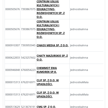
CENTRUM USŁUG
KULTURALNYCH I
0000505676
7393867075
EDUKACYJNO-
JednostkaInna
ROZWOJOWYCH SP. Z
O.O.
CENTRUM USŁUG
KULTURALNYCH I
0000505676
7393867075
EDUKACYJNO-
JednostkaInna
ROZWOJOWYCH SP. Z
O.O.
0000910307
7393955945
CHAOS MEDIA SP. Z O.O.
JednostkaInna
CHATY MAZURSKIE SP. Z
0000622833
5423257602
JednostkaInna
O.O.
CHEMMOT EWA
0000946848
6760054223
JednostkaInna
KUMOREK SP.K.
CLIF SP. Z O.O. W
0000015313
6762016971
JednostkaMala
UPADŁOŚCI.
CLIF SP. Z O.O. W
0000015313
6762016971
JednostkaMala
UPADŁOŚCI.
0000513629
5213674191
CMG SP. Z O.O.
JednostkaInna