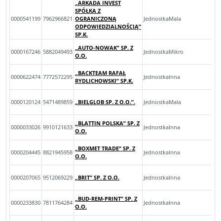
„ARKADA INVEST
SPÓŁKA Z
0000541199
7962966821
OGRANICZONĄ
JednostkaMala
ODPOWIEDZIALNOŚCIĄ”
SP.K.
„AUTO-NOWAK” SP. Z
0000167246
5882049493
JednostkaMikro
O.O.
„BACKTEAM RAFAŁ
0000622474
7772572295
JednostkaInna
RYDLICHOWSKI” SP.K.
0000120124
5471489859
„BIELGLOB SP. Z O.O.”.
JednostkaMala
„BLATTIN POLSKA” SP. Z
0000033026
9910121633
JednostkaInna
O.O.
„BOXMET TRADE” SP. Z
0000204445
8821945958
JednostkaInna
O.O.
0000207065
9512069229
„BRIT” SP. Z O.O.
JednostkaInna
„BUD-REM-PRINT” SP. Z
0000233830
7811764284
JednostkaInna
O.O.