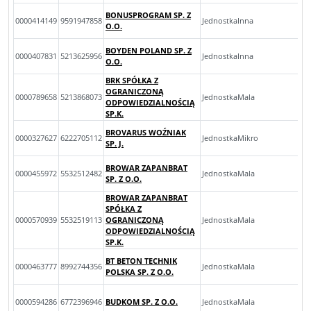
BONUSPROGRAM SP. Z
0000414149
9591947858
JednostkaInna
O.O.
BOYDEN POLAND SP. Z
0000407831
5213625956
JednostkaInna
O.O.
BRK SPÓŁKA Z
OGRANICZONĄ
0000789658
5213868073
JednostkaMala
ODPOWIEDZIALNOŚCIĄ
SP.K.
BROVARUS WOŹNIAK
0000327627
6222705112
JednostkaMikro
SP. J.
BROWAR ZAPANBRAT
0000455972
5532512482
JednostkaMala
SP. Z O.O.
BROWAR ZAPANBRAT
SPÓŁKA Z
0000570939
5532519113
OGRANICZONĄ
JednostkaMala
ODPOWIEDZIALNOŚCIĄ
SP.K.
BT BETON TECHNIK
0000463777
8992744356
JednostkaMala
POLSKA SP. Z O.O.
0000594286
6772396946
BUDKOM SP. Z O.O.
JednostkaMala