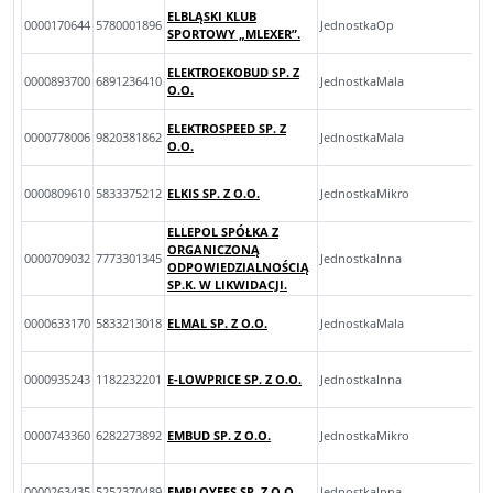
ELBLĄSKI KLUB
0000170644
5780001896
JednostkaOp
SPORTOWY „MLEXER”.
ELEKTROEKOBUD SP. Z
0000893700
6891236410
JednostkaMala
O.O.
ELEKTROSPEED SP. Z
0000778006
9820381862
JednostkaMala
O.O.
0000809610
5833375212
ELKIS SP. Z O.O.
JednostkaMikro
ELLEPOL SPÓŁKA Z
ORGANICZONĄ
0000709032
7773301345
JednostkaInna
ODPOWIEDZIALNOŚCIĄ
SP.K. W LIKWIDACJI.
0000633170
5833213018
ELMAL SP. Z O.O.
JednostkaMala
0000935243
1182232201
E-LOWPRICE SP. Z O.O.
JednostkaInna
0000743360
6282273892
EMBUD SP. Z O.O.
JednostkaMikro
0000263435
5252370489
EMPLOYEES SP. Z O.O.
JednostkaInna