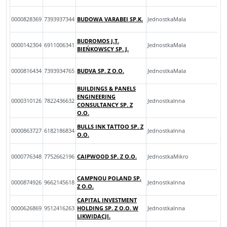
0000828369
7393937344
BUDOWA VARABEI SP.K.
JednostkaMala
BUDROMOS J.T.
0000142304
6911006341
JednostkaMala
BIEŃKOWSCY SP. J.
0000816434
7393934765
BUDVA SP. Z O.O.
JednostkaMala
BUILDINGS & PANELS
ENGINEERING
0000310126
7822436632
JednostkaInna
CONSULTANCY SP. Z
O.O.
BULLS INK TATTOO SP. Z
0000863727
6182186834
JednostkaInna
O.O.
0000776348
7752662196
CAIPWOOD SP. Z O.O.
JednostkaMikro
CAMPNOU POLAND SP.
0000874926
9662145618
JednostkaInna
Z O.O.
CAPITAL INVESTMENT
0000626869
9512416263
HOLDING SP. Z O.O. W
JednostkaInna
LIKWIDACJI.