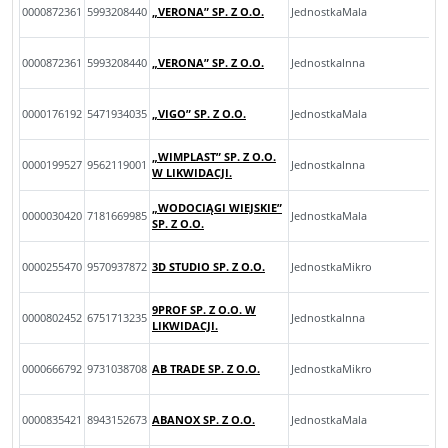
0000872361
5993208440
„VERONA” SP. Z O.O.
JednostkaMala
0000872361
5993208440
„VERONA” SP. Z O.O.
JednostkaInna
0000176192
5471934035
„VIGO” SP. Z O.O.
JednostkaMala
„WIMPLAST” SP. Z O.O.
0000199527
9562119001
JednostkaInna
W LIKWIDACJI.
„WODOCIĄGI WIEJSKIE”
0000030420
7181669985
JednostkaMala
SP. Z O.O.
0000255470
9570937872
3D STUDIO SP. Z O.O.
JednostkaMikro
9PROF SP. Z O.O. W
0000802452
6751713235
JednostkaInna
LIKWIDACJI.
0000666792
9731038708
AB TRADE SP. Z O.O.
JednostkaMikro
0000835421
8943152673
ABANOX SP. Z O.O.
JednostkaMala