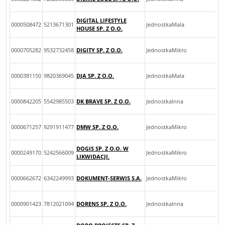
DIGITAL LIFESTYLE
0000508472
5213671301
JednostkaMala
HOUSE SP. Z O.O.
0000705282
9532732458
DIGITY SP. Z O.O.
JednostkaMikro
0000381150
9820369045
DJA SP. Z O.O.
JednostkaMala
0000842205
5542985503
DK BRAVE SP. Z O.O.
JednostkaInna
0000671257
9291911477
DMW SP. Z O.O.
JednostkaMikro
DOGIS SP. Z O.O. W
0000249170
5242566009
JednostkaMikro
LIKWIDACJI.
0000662672
6342249993
DOKUMENT-SERWIS S.A.
JednostkaMikro
0000901423
7812021094
DORENS SP. Z O.O.
JednostkaInna