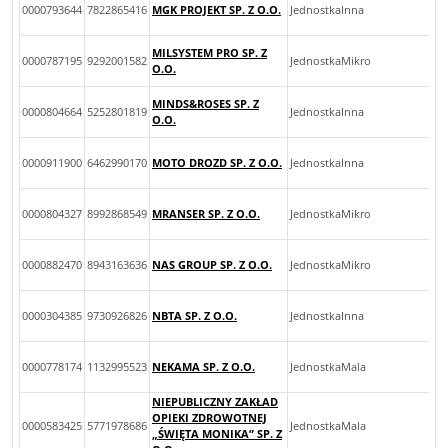
0000793644
7822865416
MGK PROJEKT SP. Z O.O.
JednostkaInna
MILSYSTEM PRO SP. Z
0000787195
9292001582
JednostkaMikro
O.O.
MINDS&ROSES SP. Z
0000804664
5252801819
JednostkaInna
O.O.
0000911900
6462990170
MOTO DROZD SP. Z O.O.
JednostkaInna
0000804327
8992868549
MRANSER SP. Z O.O.
JednostkaMikro
0000882470
8943163636
NAS GROUP SP. Z O.O.
JednostkaMikro
0000304385
9730926826
NBTA SP. Z O.O.
JednostkaInna
0000778174
1132995523
NEKAMA SP. Z O.O.
JednostkaMala
NIEPUBLICZNY ZAKŁAD
OPIEKI ZDROWOTNEJ
0000583425
5771978686
JednostkaMala
„ŚWIĘTA MONIKA” SP. Z