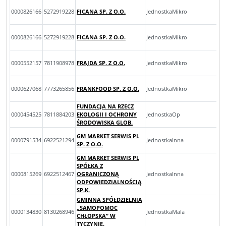
0000826166
5272919228
FICANA SP. Z O.O.
JednostkaMikro
0000826166
5272919228
FICANA SP. Z O.O.
JednostkaMikro
0000552157
7811908978
FRAJDA SP. Z O.O.
JednostkaMikro
0000627068
7773265856
FRANKFOOD SP. Z O.O.
JednostkaMikro
FUNDACJA NA RZECZ
0000454525
7811884203
EKOLOGII I OCHRONY
JednostkaOp
ŚRODOWISKA GLOB.
GM MARKET SERWIS PL
0000791534
6922521294
JednostkaInna
SP. Z O.O.
GM MARKET SERWIS PL
SPÓŁKA Z
0000815269
6922512467
OGRANICZONĄ
JednostkaInna
ODPOWIEDZIALNOŚCIĄ
SP.K.
GMINNA SPÓŁDZIELNIA
„SAMOPOMOC
0000134830
8130268946
JednostkaMala
CHŁOPSKA” W
TYCZYNIE.