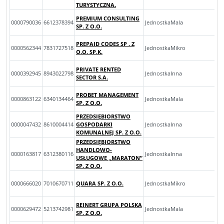
TURYSTYCZNA.
PREMIUM CONSULTING
0000790036
6612378394
JednostkaMala
SP. Z O.O.
PREPAID CODES SP . Z
0000562344
7831727518
JednostkaMikro
O.O. SP.K.
PRIVATE RENTED
0000392945
8943022798
JednostkaInna
SECTOR S.A.
PROBET MANAGEMENT
0000863122
6340134464
JednostkaMala
SP. Z O.O.
PRZEDSIĘBIORSTWO
0000047432
8610004414
GOSPODARKI
JednostkaInna
KOMUNALNEJ SP. Z O.O.
PRZEDSIĘBIORSTWO
HANDLOWO-
0000163817
6312380116
JednostkaInna
USŁUGOWE „MARATON”
SP. Z O.O.
0000666020
7010670711
QUARA SP. Z O.O.
JednostkaMikro
REINERT GRUPA POLSKA
0000629472
5213742981
JednostkaMala
SP. Z O.O.