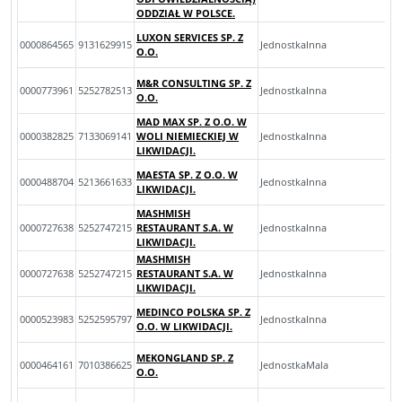
ODDZIAŁ W POLSCE.
LUXON SERVICES SP. Z
0000864565
9131629915
JednostkaInna
O.O.
M&R CONSULTING SP. Z
0000773961
5252782513
JednostkaInna
O.O.
MAD MAX SP. Z O.O. W
0000382825
7133069141
WOLI NIEMIECKIEJ W
JednostkaInna
LIKWIDACJI.
MAESTA SP. Z O.O. W
0000488704
5213661633
JednostkaInna
LIKWIDACJI.
MASHMISH
0000727638
5252747215
RESTAURANT S.A. W
JednostkaInna
LIKWIDACJI.
MASHMISH
0000727638
5252747215
RESTAURANT S.A. W
JednostkaInna
LIKWIDACJI.
MEDINCO POLSKA SP. Z
0000523983
5252595797
JednostkaInna
O.O. W LIKWIDACJI.
MEKONGLAND SP. Z
0000464161
7010386625
JednostkaMala
O.O.