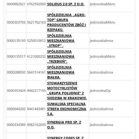
0000882021
6762592060
SOLIDUS 2.0 SP. Z O.O.
JednostkaMikro
SPÓŁDZIELNIA „AGRO-
TOP” GRUPA
0000303793
5621762163
JednostkaMikro
PRODUCENTÓW ZBÓŻ I
RZEPAKU.
SPÓŁDZIELNIA
0000135193
5250010812
MIESZKANIOWA
JednostkaInna
„STROP” .
SPÓŁDZIELNIA
0000135517
6121000232
MIESZKANIOWA
JednostkaMikro
„TRZEBIEŃ”.
SPÓŁDZIELNIA
0000288093
5641514161
MIESZKANIOWA
JednostkaInna
BIAŁKA.
STOWARZYSZENIE
MOTOCYKLISTÓW
0000353424
9442217155
JednostkaOp
„GRUPA POŁUDNIE” Z
SIEDZIBĄ W KRAKOWIE.
SUWALSKA SPECJALNA
0000044260
8441443481
STREFA EKONOMICZNA
JednostkaInna
S.A.
SYNERGIA PRO SP. Z
0000334389
8982162693
JednostkaInna
O.O.
SYNERGY CODES SP. Z