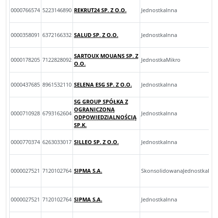
0000766574
5223146890
REKRUT24 SP. Z O.O.
JednostkaInna
0000358091
6372166332
SALUD SP. Z O.O.
JednostkaInna
SARTOUX MOUANS SP. Z
0000178205
7122828092
JednostkaMikro
O.O.
0000437685
8961532110
SELENA ESG SP. Z O.O.
JednostkaInna
SG GROUP SPÓŁKA Z
OGRANICZONĄ
0000710928
6793162604
JednostkaInna
ODPOWIEDZIALNOŚCIĄ
SP.K.
0000770374
6263033017
SILLEO SP. Z O.O.
JednostkaInna
0000027521
7120102764
SIPMA S.A.
SkonsolidowanaJednostkaInn
0000027521
7120102764
SIPMA S.A.
JednostkaInna