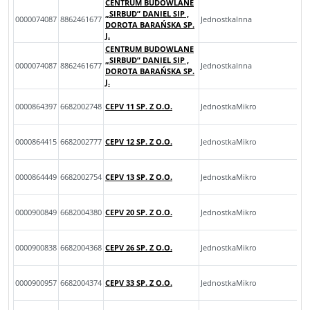
CENTRUM BUDOWLANE
„SIRBUD” DANIEL SIP ,
0000074087
8862461677
JednostkaInna
DOROTA BARAŃSKA SP.
J.
CENTRUM BUDOWLANE
„SIRBUD” DANIEL SIP ,
0000074087
8862461677
JednostkaInna
DOROTA BARAŃSKA SP.
J.
0000864397
6682002748
CEPV 11 SP. Z O.O.
JednostkaMikro
0000864415
6682002777
CEPV 12 SP. Z O.O.
JednostkaMikro
0000864449
6682002754
CEPV 13 SP. Z O.O.
JednostkaMikro
0000900849
6682004380
CEPV 20 SP. Z O.O.
JednostkaMikro
0000900838
6682004368
CEPV 26 SP. Z O.O.
JednostkaMikro
0000900957
6682004374
CEPV 33 SP. Z O.O.
JednostkaMikro