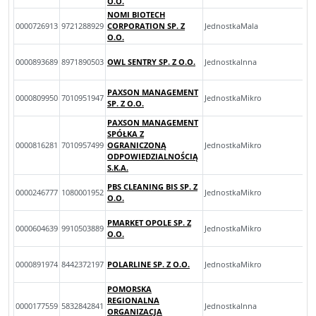
O.O.
NOMI BIOTECH
0000726913
9721288929
CORPORATION SP. Z
JednostkaMala
O.O.
0000893689
8971890503
OWL SENTRY SP. Z O.O.
JednostkaInna
PAXSON MANAGEMENT
0000809950
7010951947
JednostkaMikro
SP. Z O.O.
PAXSON MANAGEMENT
SPÓŁKA Z
0000816281
7010957499
OGRANICZONĄ
JednostkaMikro
ODPOWIEDZIALNOŚCIĄ
S.K.A.
PBS CLEANING BIS SP. Z
0000246777
1080001952
JednostkaMikro
O.O.
PMARKET OPOLE SP. Z
0000604639
9910503889
JednostkaMikro
O.O.
0000891974
8442372197
POLARLINE SP. Z O.O.
JednostkaMikro
POMORSKA
REGIONALNA
0000177559
5832842841
JednostkaInna
ORGANIZACJA