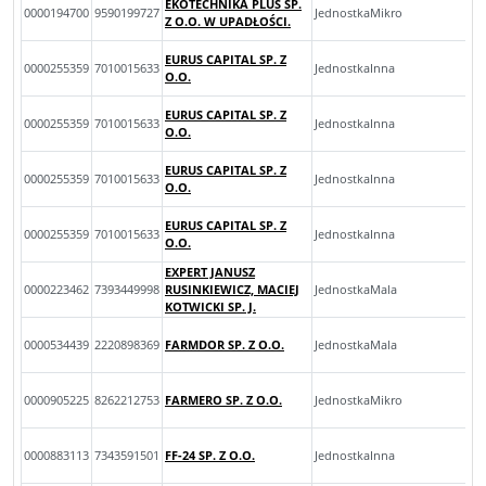
EKOTECHNIKA PLUS SP.
0000194700
9590199727
JednostkaMikro
Z O.O. W UPADŁOŚCI.
EURUS CAPITAL SP. Z
0000255359
7010015633
JednostkaInna
O.O.
EURUS CAPITAL SP. Z
0000255359
7010015633
JednostkaInna
O.O.
EURUS CAPITAL SP. Z
0000255359
7010015633
JednostkaInna
O.O.
EURUS CAPITAL SP. Z
0000255359
7010015633
JednostkaInna
O.O.
EXPERT JANUSZ
0000223462
7393449998
RUSINKIEWICZ, MACIEJ
JednostkaMala
KOTWICKI SP. J.
0000534439
2220898369
FARMDOR SP. Z O.O.
JednostkaMala
0000905225
8262212753
FARMERO SP. Z O.O.
JednostkaMikro
0000883113
7343591501
FF-24 SP. Z O.O.
JednostkaInna