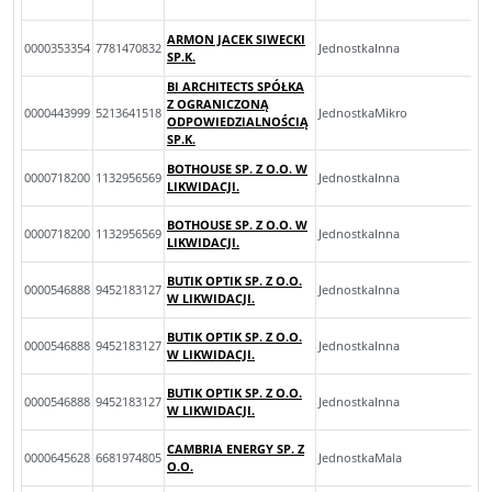
ARMON JACEK SIWECKI
0000353354
7781470832
JednostkaInna
SP.K.
BI ARCHITECTS SPÓŁKA
Z OGRANICZONĄ
0000443999
5213641518
JednostkaMikro
ODPOWIEDZIALNOŚCIĄ
SP.K.
BOTHOUSE SP. Z O.O. W
0000718200
1132956569
JednostkaInna
LIKWIDACJI.
BOTHOUSE SP. Z O.O. W
0000718200
1132956569
JednostkaInna
LIKWIDACJI.
BUTIK OPTIK SP. Z O.O.
0000546888
9452183127
JednostkaInna
W LIKWIDACJI.
BUTIK OPTIK SP. Z O.O.
0000546888
9452183127
JednostkaInna
W LIKWIDACJI.
BUTIK OPTIK SP. Z O.O.
0000546888
9452183127
JednostkaInna
W LIKWIDACJI.
CAMBRIA ENERGY SP. Z
0000645628
6681974805
JednostkaMala
O.O.