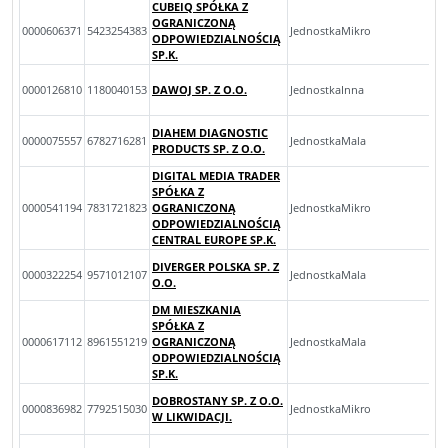
CUBEIQ SPÓŁKA Z
OGRANICZONĄ
0000606371
5423254383
JednostkaMikro
ODPOWIEDZIALNOŚCIĄ
SP.K.
0000126810
1180040153
DAWOJ SP. Z O.O.
JednostkaInna
DIAHEM DIAGNOSTIC
0000075557
6782716281
JednostkaMala
PRODUCTS SP. Z O.O.
DIGITAL MEDIA TRADER
SPÓŁKA Z
0000541194
7831721823
OGRANICZONĄ
JednostkaMikro
ODPOWIEDZIALNOŚCIĄ
CENTRAL EUROPE SP.K.
DIVERGER POLSKA SP. Z
0000322254
9571012107
JednostkaMala
O.O.
DM MIESZKANIA
SPÓŁKA Z
0000617112
8961551219
OGRANICZONĄ
JednostkaMala
ODPOWIEDZIALNOŚCIĄ
SP.K.
DOBROSTANY SP. Z O.O.
0000836982
7792515030
JednostkaMikro
W LIKWIDACJI.