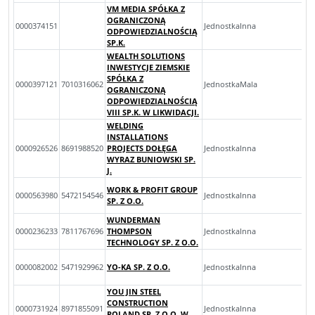
VM MEDIA SPÓŁKA Z
OGRANICZONĄ
0000374151
JednostkaInna
ODPOWIEDZIALNOŚCIĄ
SP.K.
WEALTH SOLUTIONS
INWESTYCJE ZIEMSKIE
SPÓŁKA Z
0000397121
7010316062
JednostkaMala
OGRANICZONĄ
ODPOWIEDZIALNOŚCIĄ
VIII SP.K. W LIKWIDACJI.
WELDING
INSTALLATIONS
0000926526
8691988520
PROJECTS DOŁĘGA
JednostkaInna
WYRAZ BUNIOWSKI SP.
J.
WORK & PROFIT GROUP
0000563980
5472154546
JednostkaInna
SP. Z O.O.
WUNDERMAN
0000236233
7811767696
THOMPSON
JednostkaInna
TECHNOLOGY SP. Z O.O.
0000082002
5471929962
YO-KA SP. Z O.O.
JednostkaInna
YOU JIN STEEL
CONSTRUCTION
0000731924
8971855091
JednostkaInna
POLAND SP. Z O.O. W