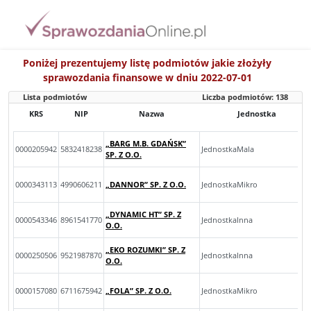
Poniżej prezentujemy listę podmiotów jakie złożyły
sprawozdania finansowe w dniu 2022-07-01
Lista podmiotów
Liczba podmiotów:
138
KRS
NIP
Nazwa
Jednostka
„BARG M.B. GDAŃSK”
0000205942
5832418238
JednostkaMala
SP. Z O.O.
0000343113
4990606211
„DANNOR” SP. Z O.O.
JednostkaMikro
„DYNAMIC HT” SP. Z
0000543346
8961541770
JednostkaInna
O.O.
„EKO ROZUMKI” SP. Z
0000250506
9521987870
JednostkaInna
O.O.
0000157080
6711675942
„FOLA” SP. Z O.O.
JednostkaMikro