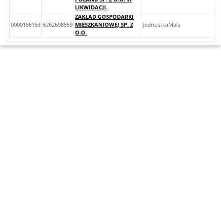
LIKWIDACJI.
ZAKŁAD GOSPODARKI
0000156153
6262698559
MIESZKANIOWEJ SP. Z
JednostkaMala
O.O.