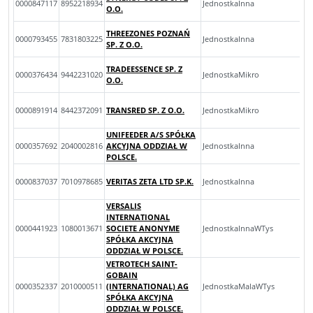
0000847117
8952218934
JednostkaInna
O.O.
THREEZONES POZNAŃ
0000793455
7831803225
JednostkaInna
SP. Z O.O.
TRADEESSENCE SP. Z
0000376434
9442231020
JednostkaMikro
O.O.
0000891914
8442372091
TRANSRED SP. Z O.O.
JednostkaMikro
UNIFEEDER A/S SPÓŁKA
0000357692
2040002816
AKCYJNA ODDZIAŁ W
JednostkaInna
POLSCE.
0000837037
7010978685
VERITAS ZETA LTD SP.K.
JednostkaInna
VERSALIS
INTERNATIONAL
0000441923
1080013671
SOCIETE ANONYME
JednostkaInnaWTys
SPÓŁKA AKCYJNA
ODDZIAŁ W POLSCE.
VETROTECH SAINT-
GOBAIN
0000352337
2010000511
(INTERNATIONAL) AG
JednostkaMalaWTys
SPÓŁKA AKCYJNA
ODDZIAŁ W POLSCE.