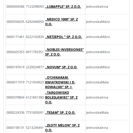
0000569586
7123298093
„LUBAPPLE” SP. Z O.O.
JednostkaInna
„MEDICO 1000” SP. Z
0000356635
6292440050
JednostkaMikro
O.O.
0000171461
8222102834
„NETZEPOL ” SP. Z O.O.
JednostkaMikro
„NOBLES INVERSIONES”
0000425353
8971783351
JednostkaMikro
SP. Z O.O.
0000197619
2220024877
„NOVUM” SP. Z O.O.
JednostkaMikro
„O’CHIKARAM.
0000011919
7121934923
KWIATKOWSKI I D.
JednostkaMala
KOWALSKI” SP. J.
„TARGOWISKO
0000378804
6121841380
BOLESŁAWIEC” SP. Z
JednostkaInna
O.O.
0000224336
7731005091
„TESAM” SP. Z O.O.
JednostkaMala
„ZŁOTY MELON” SP. Z
0000158131
5213236491
JednostkaInna
O.O.