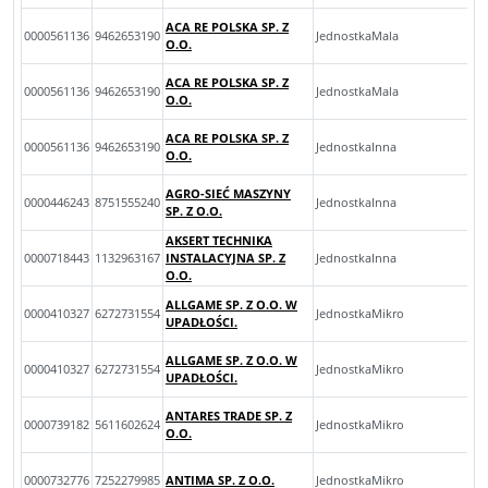
ACA RE POLSKA SP. Z
0000561136
9462653190
JednostkaMala
O.O.
ACA RE POLSKA SP. Z
0000561136
9462653190
JednostkaMala
O.O.
ACA RE POLSKA SP. Z
0000561136
9462653190
JednostkaInna
O.O.
AGRO-SIEĆ MASZYNY
0000446243
8751555240
JednostkaInna
SP. Z O.O.
AKSERT TECHNIKA
0000718443
1132963167
INSTALACYJNA SP. Z
JednostkaInna
O.O.
ALLGAME SP. Z O.O. W
0000410327
6272731554
JednostkaMikro
UPADŁOŚCI.
ALLGAME SP. Z O.O. W
0000410327
6272731554
JednostkaMikro
UPADŁOŚCI.
ANTARES TRADE SP. Z
0000739182
5611602624
JednostkaMikro
O.O.
0000732776
7252279985
ANTIMA SP. Z O.O.
JednostkaMikro