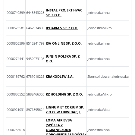
INSTAL PROJEKT HVAC
0000740899
6443543228
JednostkaInna
SP. Z O.O.
0000523581
6462934800
IPHARM 5 SP. Z O.O.
JednostkaMikro
0000805596
8513241799
ISA ONLINE SP. Z O.O.
JednostkaInna
JUNJIN POLSKA SP. Z
0000274441
9452073108
JednostkaInna
O.O.
0000189762
6781010225
KRAKODLEW S.A.
SkonsolidowanaJednostkaInn
0000886552
5882466305
KZ HOLDING SP. Z O.O.
JednostkaMikro
LIGNUM ET CORIUM SP.
0000921031
8971895624
JednostkaMala
Z O.O. W LIKWIDACJI.
LOMA AIR BVBA
(SPÓŁKA Z
0000783018
OGRANICZONĄ
JednostkaInna
ODPOWIEDZIALNOŚCIĄ)