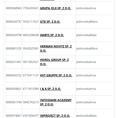
0000568963
7792433421
GRUPA OLX SP. Z O.O.
JednostkaInna
0000626737
5552111527
GTD SP. Z O.O.
JednostkaMikro
0000269798
6852208438
HABYS SP. Z O.O.
JednostkaMala
HERMAN NOVITZ SP. Z
0000891535
9542825581
JednostkaMikro
O.O.
HOROL GROUP SP. Z
0000231401
5811852521
JednostkaInna
O.O.
0000650722
6772411137
HVT GRUPPE SP. Z O.O.
JednostkaInna
0000509821
6711815389
I & K SP. Z O.O.
JednostkaInna
INFOSHARE ACADEMY
0000561749
5842742213
JednostkaInna
SP. Z O.O.
0000574061
6351836477
INPROJECT SP. Z O.O.
JednostkaMala