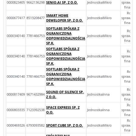
0000823405
9662136298
SENIO.AI SP. Z O.O.
JednostkaMikro
sprawoz
finans
Rocz
SMART HOME
0000677417
8513208477
JednostkaMikro
sprawoz
DEWELOPER SP. Z O.O.
finans
SOFTLABS SPÓŁKA Z
Rocz
OGRANICZONĄ
0000340140
7781466753
JednostkaMikro
sprawoz
ODPOWIEDZIALNOŚCIĄ
finans
SP.K.
SOFTLABS SPÓŁKA Z
Rocz
OGRANICZONĄ
0000340140
7781466753
JednostkaMikro
sprawoz
ODPOWIEDZIALNOŚCIĄ
finans
SP.K.
SOFTLABS SPÓŁKA Z
Rocz
OGRANICZONĄ
0000340140
7781466753
JednostkaMikro
sprawoz
ODPOWIEDZIALNOŚCIĄ
finans
SP.K.
Rocz
SOUND OF SILENCE SP.
0000817409
9671432984
JednostkaInna
sprawoz
Z O.O.
finans
Rocz
SPACE EXPRESS SP. Z
0000803335
7123392538
JednostkaInna
sprawoz
O.O.
finans
Rocz
0000469326
6793093582
SPORT CUBE SP. Z O.O.
JednostkaMikro
sprawoz
finans
SPÓŁDZIELNIA