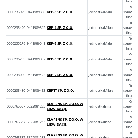
finans
Rocz
0000235929
9441989306
KBP-3 SP. Z O.O.
JednostkaMala
sprawoz
finans
Rocz
0000235490
9441989312
KBP-4 SP. Z O.O.
JednostkaMikro
sprawoz
finans
Rocz
0000235278
9441989341
KBP-5 SP. Z O.O.
JednostkaMala
sprawoz
finans
Rocz
0000236253
9441989387
KBP-6 SP. Z O.O.
JednostkaMala
sprawoz
finans
Rocz
0000238000
9441989424
KBP-9 SP. Z O.O.
JednostkaMikro
sprawoz
finans
Rocz
0000235480
9441989453
KBPTT SP. Z O.O.
JednostkaMikro
sprawoz
finans
Rocz
KLARENS SP. Z O.O. W
0000765537
5322081283
JednostkaInna
sprawoz
LIKWIDACJI.
finans
Rocz
KLARENS SP. Z O.O. W
0000765537
5322081283
JednostkaInna
sprawoz
LIKWIDACJI.
finans
Rocz
KLARENS SP. Z O.O. W
0000765537
5322081283
JednostkaInna
sprawoz