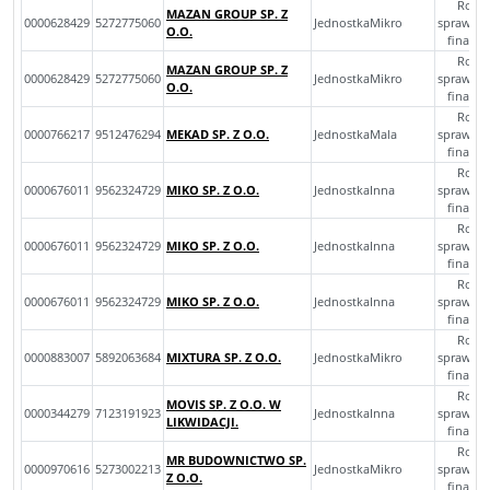
Rocz
MAZAN GROUP SP. Z
0000628429
5272775060
JednostkaMikro
sprawoz
O.O.
finans
Rocz
MAZAN GROUP SP. Z
0000628429
5272775060
JednostkaMikro
sprawoz
O.O.
finans
Rocz
0000766217
9512476294
MEKAD SP. Z O.O.
JednostkaMala
sprawoz
finans
Rocz
0000676011
9562324729
MIKO SP. Z O.O.
JednostkaInna
sprawoz
finans
Rocz
0000676011
9562324729
MIKO SP. Z O.O.
JednostkaInna
sprawoz
finans
Rocz
0000676011
9562324729
MIKO SP. Z O.O.
JednostkaInna
sprawoz
finans
Rocz
0000883007
5892063684
MIXTURA SP. Z O.O.
JednostkaMikro
sprawoz
finans
Rocz
MOVIS SP. Z O.O. W
0000344279
7123191923
JednostkaInna
sprawoz
LIKWIDACJI.
finans
Rocz
MR BUDOWNICTWO SP.
0000970616
5273002213
JednostkaMikro
sprawoz
Z O.O.
finans