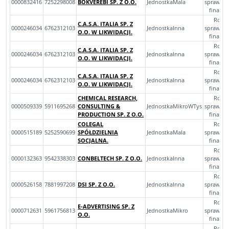
0000832416
7252298008
BOKVEREBI SP. Z O.O.
JednostkaMala
sprawoz
finans
Rocz
C.A.S.A. ITALIA SP. Z
0000246034
6762312103
JednostkaInna
sprawoz
O.O. W LIKWIDACJI.
finans
Rocz
C.A.S.A. ITALIA SP. Z
0000246034
6762312103
JednostkaInna
sprawoz
O.O. W LIKWIDACJI.
finans
Rocz
C.A.S.A. ITALIA SP. Z
0000246034
6762312103
JednostkaInna
sprawoz
O.O. W LIKWIDACJI.
finans
CHEMICAL RESEARCH,
Rocz
0000509339
5911695268
CONSULTING &
JednostkaMikroWTys
sprawoz
PRODUCTION SP. Z O.O.
finans
COLEGAL
Rocz
0000515189
5252590699
SPÓŁDZIELNIA
JednostkaMala
sprawoz
SOCJALNA.
finans
Rocz
0000132363
9542338303
CONBELTECH SP. Z O.O.
JednostkaInna
sprawoz
finans
Rocz
0000526158
7881997208
DSI SP. Z O.O.
JednostkaInna
sprawoz
finans
Rocz
E-ADVERTISING SP. Z
0000712631
5961756813
JednostkaMikro
sprawoz
O.O.
finans
Rocz