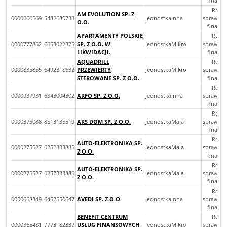
finans
Rocz
AM EVOLUTION SP. Z
0000666569
5482680733
JednostkaInna
sprawoz
O.O.
finans
APARTAMENTY POLSKIE
Rocz
0000777862
6653022375
SP. Z O.O. W
JednostkaMikro
sprawoz
LIKWIDACJI.
finans
AQUADRILL
Rocz
0000835855
6492318632
PRZEWIERTY
JednostkaMikro
sprawoz
STEROWANE SP. Z O.O.
finans
Rocz
0000937931
6343004302
ARFO SP. Z O.O.
JednostkaInna
sprawoz
finans
Rocz
0000375088
8513135519
ARS DOM SP. Z O.O.
JednostkaMala
sprawoz
finans
Rocz
AUTO-ELEKTRONIKA SP.
0000275527
6252333885
JednostkaMala
sprawoz
Z O.O.
finans
Rocz
AUTO-ELEKTRONIKA SP.
0000275527
6252333885
JednostkaMala
sprawoz
Z O.O.
finans
Rocz
0000668349
6452550647
AVEDI SP. Z O.O.
JednostkaInna
sprawoz
finans
BENEFIT CENTRUM
Rocz
0000365481
7773182337
USŁUG FINANSOWYCH
JednostkaMikro
sprawoz