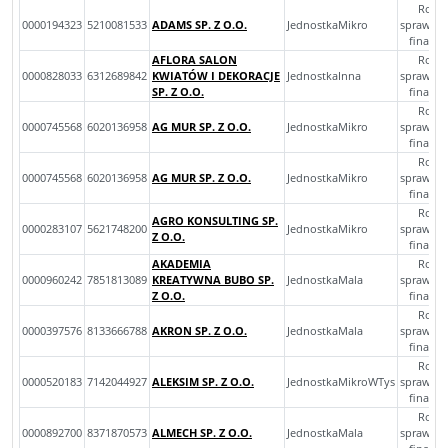
Rocz
0000194323
5210081533
ADAMS SP. Z O.O.
JednostkaMikro
sprawoz
finans
AFLORA SALON
Rocz
0000828033
6312689842
KWIATÓW I DEKORACJE
JednostkaInna
sprawoz
SP. Z O.O.
finans
Rocz
0000745568
6020136958
AG MUR SP. Z O.O.
JednostkaMikro
sprawoz
finans
Rocz
0000745568
6020136958
AG MUR SP. Z O.O.
JednostkaMikro
sprawoz
finans
Rocz
AGRO KONSULTING SP.
0000283107
5621748200
JednostkaMikro
sprawoz
Z O.O.
finans
AKADEMIA
Rocz
0000960242
7851813089
KREATYWNA BUBO SP.
JednostkaMala
sprawoz
Z O.O.
finans
Rocz
0000397576
8133666788
AKRON SP. Z O.O.
JednostkaMala
sprawoz
finans
Rocz
0000520183
7142044927
ALEKSIM SP. Z O.O.
JednostkaMikroWTys
sprawoz
finans
Rocz
0000892700
8371870573
ALMECH SP. Z O.O.
JednostkaMala
sprawoz