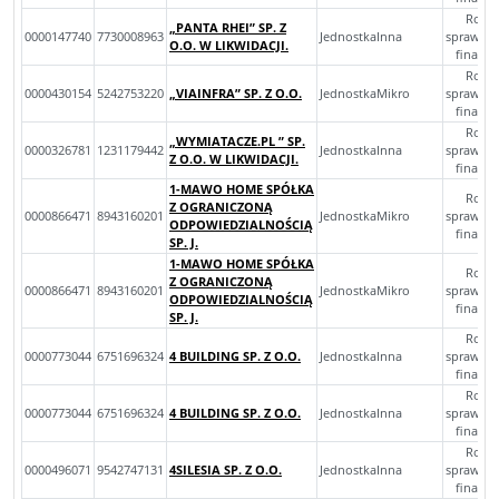
Rocz
„PANTA RHEI” SP. Z
0000147740
7730008963
JednostkaInna
sprawoz
O.O. W LIKWIDACJI.
finans
Rocz
0000430154
5242753220
„VIAINFRA” SP. Z O.O.
JednostkaMikro
sprawoz
finans
Rocz
„WYMIATACZE.PL ” SP.
0000326781
1231179442
JednostkaInna
sprawoz
Z O.O. W LIKWIDACJI.
finans
1-MAWO HOME SPÓŁKA
Rocz
Z OGRANICZONĄ
0000866471
8943160201
JednostkaMikro
sprawoz
ODPOWIEDZIALNOŚCIĄ
finans
SP. J.
1-MAWO HOME SPÓŁKA
Rocz
Z OGRANICZONĄ
0000866471
8943160201
JednostkaMikro
sprawoz
ODPOWIEDZIALNOŚCIĄ
finans
SP. J.
Rocz
0000773044
6751696324
4 BUILDING SP. Z O.O.
JednostkaInna
sprawoz
finans
Rocz
0000773044
6751696324
4 BUILDING SP. Z O.O.
JednostkaInna
sprawoz
finans
Rocz
0000496071
9542747131
4SILESIA SP. Z O.O.
JednostkaInna
sprawoz
finans