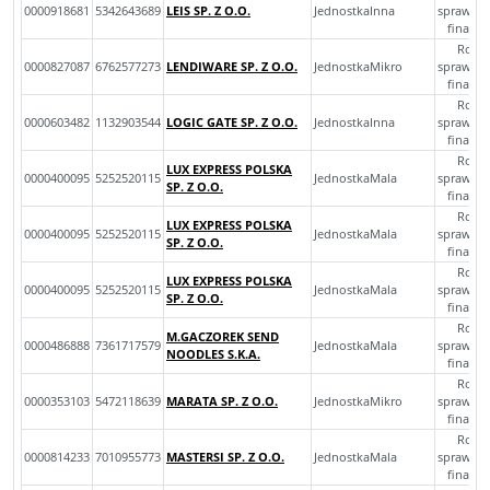
0000918681
5342643689
LEIS SP. Z O.O.
JednostkaInna
sprawoz
finans
Rocz
0000827087
6762577273
LENDIWARE SP. Z O.O.
JednostkaMikro
sprawoz
finans
Rocz
0000603482
1132903544
LOGIC GATE SP. Z O.O.
JednostkaInna
sprawoz
finans
Rocz
LUX EXPRESS POLSKA
0000400095
5252520115
JednostkaMala
sprawoz
SP. Z O.O.
finans
Rocz
LUX EXPRESS POLSKA
0000400095
5252520115
JednostkaMala
sprawoz
SP. Z O.O.
finans
Rocz
LUX EXPRESS POLSKA
0000400095
5252520115
JednostkaMala
sprawoz
SP. Z O.O.
finans
Rocz
M.GACZOREK SEND
0000486888
7361717579
JednostkaMala
sprawoz
NOODLES S.K.A.
finans
Rocz
0000353103
5472118639
MARATA SP. Z O.O.
JednostkaMikro
sprawoz
finans
Rocz
0000814233
7010955773
MASTERSI SP. Z O.O.
JednostkaMala
sprawoz
finans