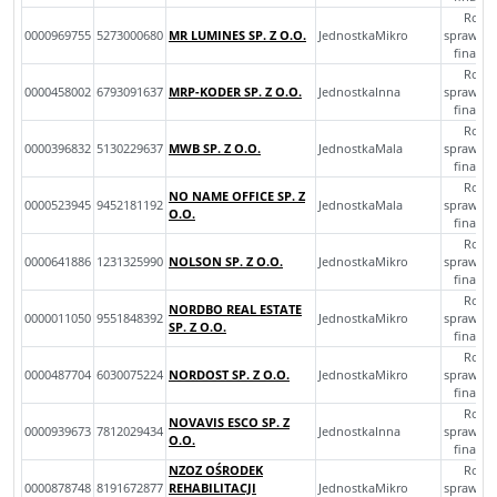
Rocz
0000969755
5273000680
MR LUMINES SP. Z O.O.
JednostkaMikro
sprawoz
finans
Rocz
0000458002
6793091637
MRP-KODER SP. Z O.O.
JednostkaInna
sprawoz
finans
Rocz
0000396832
5130229637
MWB SP. Z O.O.
JednostkaMala
sprawoz
finans
Rocz
NO NAME OFFICE SP. Z
0000523945
9452181192
JednostkaMala
sprawoz
O.O.
finans
Rocz
0000641886
1231325990
NOLSON SP. Z O.O.
JednostkaMikro
sprawoz
finans
Rocz
NORDBO REAL ESTATE
0000011050
9551848392
JednostkaMikro
sprawoz
SP. Z O.O.
finans
Rocz
0000487704
6030075224
NORDOST SP. Z O.O.
JednostkaMikro
sprawoz
finans
Rocz
NOVAVIS ESCO SP. Z
0000939673
7812029434
JednostkaInna
sprawoz
O.O.
finans
NZOZ OŚRODEK
Rocz
0000878748
8191672877
REHABILITACJI
JednostkaMikro
sprawoz