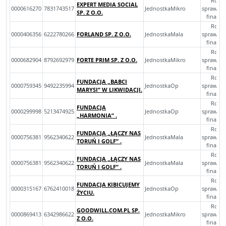
Rocz
EXPERT MEDIA SOCIAL
0000616270
7831743517
JednostkaMikro
sprawoz
SP. Z O.O.
finans
Rocz
0000406356
6222780266
FORLAND SP. Z O.O.
JednostkaMala
sprawoz
finans
Rocz
0000682904
8792692979
FORTE PRIM SP. Z O.O.
JednostkaMikro
sprawoz
finans
Rocz
FUNDACJA „BABCI
0000759345
9492235994
JednostkaOp
sprawoz
MARYSI” W LIKWIDACJI.
finans
Rocz
FUNDACJA
0000299998
5213474925
JednostkaOp
sprawoz
„HARMONIA” .
finans
Rocz
FUNDACJA „ŁĄCZY NAS
0000756381
9562340622
JednostkaMala
sprawoz
TORUŃ I GOLF” .
finans
Rocz
FUNDACJA „ŁĄCZY NAS
0000756381
9562340622
JednostkaMala
sprawoz
TORUŃ I GOLF” .
finans
Rocz
FUNDACJA KIBICUJEMY
0000315167
6762410018
JednostkaOp
sprawoz
ŻYCIU.
finans
Rocz
GOODWILL.COM.PL SP.
0000869413
6342986622
JednostkaMikro
sprawoz
Z O.O.
finans