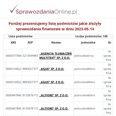
Poniżej prezentujemy listę podmiotów jakie złożyły
sprawozdania finansowe w dniu 2023-05-14
Lista podmiotów
Liczba podmiotów:
148
KRS
NIP
Nazwa
Jednostka
Rodza
Rocz
„AGENCJA TŁUMACZEŃ
0000377384
5213594983
JednostkaInna
sprawoz
MULTITEXT” SP. Z O.O.
finans
Rocz
0000316822
8883027377
„AGUS” SP. Z O.O.
JednostkaMikro
sprawoz
finans
Rocz
0000316822
8883027377
„AGUS” SP. Z O.O.
JednostkaMikro
sprawoz
finans
Rocz
0000447846
8133676172
„ALTIORE” SP. Z O.O.
JednostkaMikro
sprawoz
finans
Rocz
0000447846
8133676172
„ALTIORE” SP. Z O.O.
JednostkaMikro
sprawoz
finans