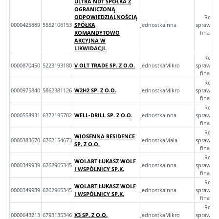
ULTRA NDT SPÓŁKA Z
OGRANICZONĄ
ODPOWIEDZIALNOŚCIĄ
Rocz
0000425889
5552106153
SPÓŁKA
JednostkaInna
sprawoz
KOMANDYTOWO
finans
AKCYJNA W
LIKWIDACJI.
Rocz
0000870450
5223193180
V OLT TRADE SP. Z O.O.
JednostkaMikro
sprawoz
finans
Rocz
0000975840
5862381126
W2H2 SP. Z O.O.
JednostkaMikro
sprawoz
finans
Rocz
0000558931
6372195782
WELL-DRILL SP. Z O.O.
JednostkaInna
sprawoz
finans
Rocz
WIOSENNA RESIDENCE
0000383670
6762154673
JednostkaMala
sprawoz
SP. Z O.O.
finans
Rocz
WOLART ŁUKASZ WOLF
0000349939
6262965345
JednostkaInna
sprawoz
I WSPÓLNICY SP.K.
finans
Rocz
WOLART ŁUKASZ WOLF
0000349939
6262965345
JednostkaInna
sprawoz
I WSPÓLNICY SP.K.
finans
Rocz
0000643213
6793135346
X3 SP. Z O.O.
JednostkaMikro
sprawoz