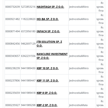
Rocz
0000732639
5272853216
HASHTAG# SP. Z O.O.
JednostkaMikro
sprawoz
finans
Rocz
0000921482
1182228820
HO-BA SP. Z O.O.
JednostkaMikro
sprawoz
finans
Rocz
0000871494
6572956180
INFACH SP. Z O.O.
JednostkaMikro
sprawoz
finans
Rocz
JTB SOLUTION SP. Z
0000842456
9462697129
JednostkaMikro
sprawoz
O.O.
finans
Rocz
KANCLERZ INVESTMENT
0000343657
6342231556
JednostkaMikro
sprawoz
SP. Z O.O.
finans
Rocz
0000238239
9441989430
KBP 10 SP. Z O.O.
JednostkaMikro
sprawoz
finans
Rocz
0000237806
9441989447
KBP 11 SP. Z O.O.
JednostkaMikro
sprawoz
finans
Rocz
0000235659
9441989418
KBP 8 SP. Z O.O.
JednostkaMikro
sprawoz
finans
Rocz
0000235927
9441989298
KBP-2 SP. Z O.O.
JednostkaMala
sprawoz