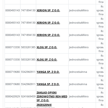
finans
Rocz
0000493143
7471894130
XERION SP. Z O.O.
JednostkaMikro
sprawoz
finans
Rocz
0000493143
7471894130
XERION SP. Z O.O.
JednostkaMikro
sprawoz
finans
Rocz
0000493143
7471894130
XERION SP. Z O.O.
JednostkaMikro
sprawoz
finans
Rocz
0000713330
5833281385
XLOG SP. Z O.O.
JednostkaMikro
sprawoz
finans
Rocz
0000713330
5833281385
XLOG SP. Z O.O.
JednostkaMikro
sprawoz
finans
Rocz
0000719680
5542960911
YANGA SP. Z O.O.
JednostkaInna
sprawoz
finans
Rocz
0000719680
5542960911
YANGA SP. Z O.O.
JednostkaInna
sprawoz
finans
ZAKŁAD OPIEKI
Rocz
0000420929
9241669459
ZDROWOTNEJ REH-MED
JednostkaMikro
sprawoz
SP. Z O.O.
finans
ZRZESZENIE
Rocz