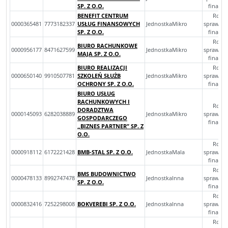
SP. Z O.O.
finans
BENEFIT CENTRUM
Rocz
0000365481
7773182337
USŁUG FINANSOWYCH
JednostkaMikro
sprawoz
SP. Z O.O.
finans
Rocz
BIURO RACHUNKOWE
0000956177
8471627599
JednostkaMikro
sprawoz
MAJA SP. Z O.O.
finans
BIURO REALIZACJI
Rocz
0000650140
9910507781
SZKOLEŃ SŁUŻB
JednostkaMikro
sprawoz
OCHRONY SP. Z O.O.
finans
BIURO USŁUG
RACHUNKOWYCH I
Rocz
DORADZTWA
0000145093
6282038889
JednostkaMikro
sprawoz
GOSPODARCZEGO
finans
„BIZNES PARTNER” SP. Z
O.O.
Rocz
0000918112
6172221428
BMB-STAL SP. Z O.O.
JednostkaMala
sprawoz
finans
Rocz
BMS BUDOWNICTWO
0000478133
8992747478
JednostkaInna
sprawoz
SP. Z O.O.
finans
Rocz
0000832416
7252298008
BOKVEREBI SP. Z O.O.
JednostkaInna
sprawoz
finans
Rocz