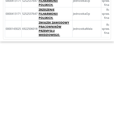
0000413171
5252537647
FILHARMONII
JednostkaOp
sprawoz
POLSKICH.
finans
ZRZESZENIE
Rocz
0000413171
5252537647
FILHARMONII
JednostkaOp
sprawoz
POLSKICH.
finans
ZWIĄZEK ZAWODOWY
Rocz
PRACOWNIKÓW
0000143025
6922506018
JednostkaMala
sprawoz
PRZEMYSŁU
finans
MIEDZIOWEGO.