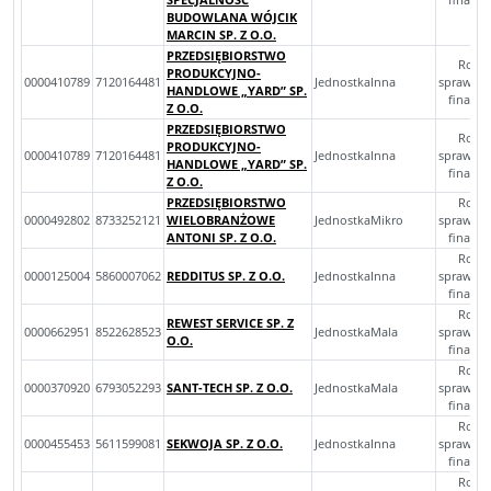
BUDOWLANA WÓJCIK
MARCIN SP. Z O.O.
PRZEDSIĘBIORSTWO
Rocz
PRODUKCYJNO-
0000410789
7120164481
JednostkaInna
sprawoz
HANDLOWE „YARD” SP.
finans
Z O.O.
PRZEDSIĘBIORSTWO
Rocz
PRODUKCYJNO-
0000410789
7120164481
JednostkaInna
sprawoz
HANDLOWE „YARD” SP.
finans
Z O.O.
PRZEDSIĘBIORSTWO
Rocz
0000492802
8733252121
WIELOBRANŻOWE
JednostkaMikro
sprawoz
ANTONI SP. Z O.O.
finans
Rocz
0000125004
5860007062
REDDITUS SP. Z O.O.
JednostkaInna
sprawoz
finans
Rocz
REWEST SERVICE SP. Z
0000662951
8522628523
JednostkaMala
sprawoz
O.O.
finans
Rocz
0000370920
6793052293
SANT-TECH SP. Z O.O.
JednostkaMala
sprawoz
finans
Rocz
0000455453
5611599081
SEKWOJA SP. Z O.O.
JednostkaInna
sprawoz
finans
Rocz