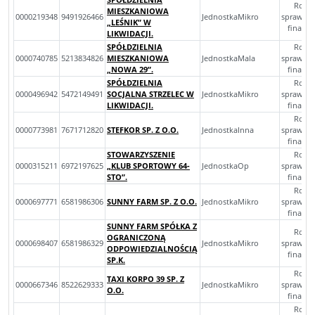
Rocz
MIESZKANIOWA
0000219348
9491926466
JednostkaMikro
sprawoz
„LEŚNIK” W
finans
LIKWIDACJI.
SPÓŁDZIELNIA
Rocz
0000740785
5213834826
MIESZKANIOWA
JednostkaMala
sprawoz
„NOWA 29”.
finans
SPÓŁDZIELNIA
Rocz
0000496942
5472149491
SOCJALNA STRZELEC W
JednostkaMikro
sprawoz
LIKWIDACJI.
finans
Rocz
0000773981
7671712820
STEFKOR SP. Z O.O.
JednostkaInna
sprawoz
finans
STOWARZYSZENIE
Rocz
0000315211
6972197625
„KLUB SPORTOWY 64-
JednostkaOp
sprawoz
STO”.
finans
Rocz
0000697771
6581986306
SUNNY FARM SP. Z O.O.
JednostkaMikro
sprawoz
finans
SUNNY FARM SPÓŁKA Z
Rocz
OGRANICZONĄ
0000698407
6581986329
JednostkaMikro
sprawoz
ODPOWIEDZIALNOŚCIĄ
finans
SP.K.
Rocz
TAXI KORPO 39 SP. Z
0000667346
8522629333
JednostkaMikro
sprawoz
O.O.
finans
Rocz