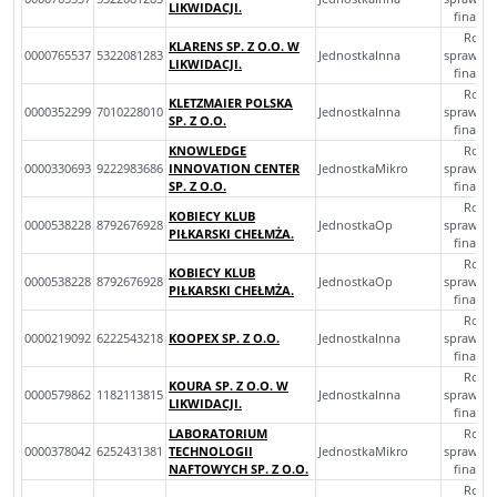
LIKWIDACJI.
finans
Rocz
KLARENS SP. Z O.O. W
0000765537
5322081283
JednostkaInna
sprawoz
LIKWIDACJI.
finans
Rocz
KLETZMAIER POLSKA
0000352299
7010228010
JednostkaInna
sprawoz
SP. Z O.O.
finans
KNOWLEDGE
Rocz
0000330693
9222983686
INNOVATION CENTER
JednostkaMikro
sprawoz
SP. Z O.O.
finans
Rocz
KOBIECY KLUB
0000538228
8792676928
JednostkaOp
sprawoz
PIŁKARSKI CHEŁMŻA.
finans
Rocz
KOBIECY KLUB
0000538228
8792676928
JednostkaOp
sprawoz
PIŁKARSKI CHEŁMŻA.
finans
Rocz
0000219092
6222543218
KOOPEX SP. Z O.O.
JednostkaInna
sprawoz
finans
Rocz
KOURA SP. Z O.O. W
0000579862
1182113815
JednostkaInna
sprawoz
LIKWIDACJI.
finans
LABORATORIUM
Rocz
0000378042
6252431381
TECHNOLOGII
JednostkaMikro
sprawoz
NAFTOWYCH SP. Z O.O.
finans
Rocz