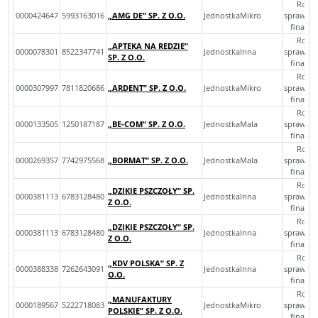
Rocz
0000424647
5993163016
„AMG DE” SP. Z O.O.
JednostkaMikro
sprawoz
finans
Rocz
„APTEKA NA REDZIE”
0000078301
8522347741
JednostkaInna
sprawoz
SP. Z O.O.
finans
Rocz
0000307997
7811820686
„ARDENT” SP. Z O.O.
JednostkaMikro
sprawoz
finans
Rocz
0000133505
1250187187
„BE-COM” SP. Z O.O.
JednostkaMala
sprawoz
finans
Rocz
0000269357
7742975568
„BORMAT” SP. Z O.O.
JednostkaMala
sprawoz
finans
Rocz
„DZIKIE PSZCZOŁY” SP.
0000381113
6783128480
JednostkaInna
sprawoz
Z O.O.
finans
Rocz
„DZIKIE PSZCZOŁY” SP.
0000381113
6783128480
JednostkaInna
sprawoz
Z O.O.
finans
Rocz
„KDV POLSKA” SP. Z
0000388338
7262643091
JednostkaInna
sprawoz
O.O.
finans
Rocz
„MANUFAKTURY
0000189567
5222718083
JednostkaMikro
sprawoz
POLSKIE” SP. Z O.O.
finans