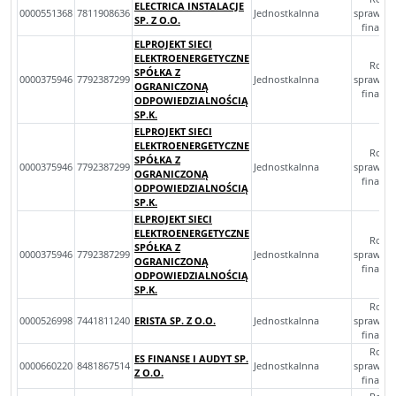
ELECTRICA INSTALACJE
0000551368
7811908636
JednostkaInna
sprawoz
SP. Z O.O.
finans
ELPROJEKT SIECI
ELEKTROENERGETYCZNE
Rocz
SPÓŁKA Z
0000375946
7792387299
JednostkaInna
sprawoz
OGRANICZONĄ
finans
ODPOWIEDZIALNOŚCIĄ
SP.K.
ELPROJEKT SIECI
ELEKTROENERGETYCZNE
Rocz
SPÓŁKA Z
0000375946
7792387299
JednostkaInna
sprawoz
OGRANICZONĄ
finans
ODPOWIEDZIALNOŚCIĄ
SP.K.
ELPROJEKT SIECI
ELEKTROENERGETYCZNE
Rocz
SPÓŁKA Z
0000375946
7792387299
JednostkaInna
sprawoz
OGRANICZONĄ
finans
ODPOWIEDZIALNOŚCIĄ
SP.K.
Rocz
0000526998
7441811240
ERISTA SP. Z O.O.
JednostkaInna
sprawoz
finans
Rocz
ES FINANSE I AUDYT SP.
0000660220
8481867514
JednostkaInna
sprawoz
Z O.O.
finans