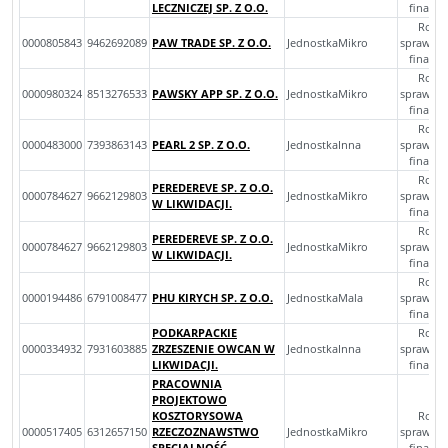
LECZNICZEJ SP. Z O.O.
finans
Rocz
0000805843
9462692089
PAW TRADE SP. Z O.O.
JednostkaMikro
sprawoz
finans
Rocz
0000980324
8513276533
PAWSKY APP SP. Z O.O.
JednostkaMikro
sprawoz
finans
Rocz
0000483000
7393863143
PEARL 2 SP. Z O.O.
JednostkaInna
sprawoz
finans
Rocz
PEREDEREVE SP. Z O.O.
0000784627
9662129803
JednostkaMikro
sprawoz
W LIKWIDACJI.
finans
Rocz
PEREDEREVE SP. Z O.O.
0000784627
9662129803
JednostkaMikro
sprawoz
W LIKWIDACJI.
finans
Rocz
0000194486
6791008477
PHU KIRYCH SP. Z O.O.
JednostkaMala
sprawoz
finans
PODKARPACKIE
Rocz
0000334932
7931603885
ZRZESZENIE OWCAN W
JednostkaInna
sprawoz
LIKWIDACJI.
finans
PRACOWNIA
PROJEKTOWO
KOSZTORYSOWA
Rocz
0000517405
6312657150
RZECZOZNAWSTWO
JednostkaMikro
sprawoz
SPECJALNOŚĆ
finans