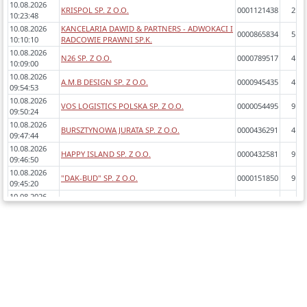
10.08.2026
KRISPOL SP. Z O.O.
0001121438
2
10:23:48
10.08.2026
KANCELARIA DAWID & PARTNERS - ADWOKACI I
0000865834
5
10:10:10
RADCOWIE PRAWNI SP.K.
10.08.2026
N26 SP. Z O.O.
0000789517
4
10:09:00
10.08.2026
A.M.B DESIGN SP. Z O.O.
0000945435
4
09:54:53
10.08.2026
VOS LOGISTICS POLSKA SP. Z O.O.
0000054495
9
09:50:24
10.08.2026
BURSZTYNOWA JURATA SP. Z O.O.
0000436291
4
09:47:44
10.08.2026
HAPPY ISLAND SP. Z O.O.
0000432581
9
09:46:50
10.08.2026
"DAK-BUD" SP. Z O.O.
0000151850
9
09:45:20
10.08.2026
"PROMET TRANS" SP. Z O.O.
0000240392
8
09:45:14
10.08.2026
ŚLEDZIK SMOLICKI VP INVEST DEVELOPMENT
0000261578
5
09:39:55
SP.K.
FUNDACJA IM. ŚWIĘTEJ KRÓLOWEJ JADWIGI DLA
10.08.2026
UNIWERSYTETU PAPIESKIEGO JANA PAWŁA II W
0000046768
8
09:29:20
KRAKOWIE
10.08.2026
PRO INSTALL SP. Z O.O.
0000941427
3
09:15:54
10.08.2026