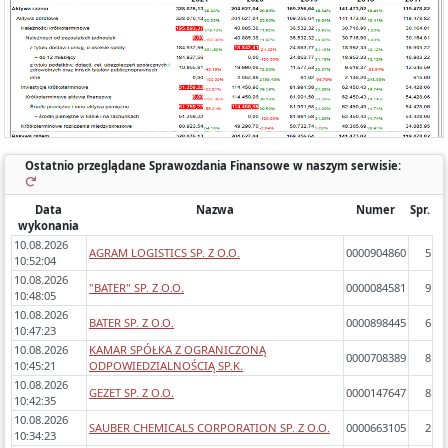
- zawartość (bilans, rachunek wyników porównawczy/kalkulacyjny),
- zidentyfikowane błędy/ostrzeżenia w sprawozdaniach,
- dynamikę zmiany poszczególnych pozycji rok do roku.
Ostatnio przeglądane Sprawozdania Finansowe w naszym serwisie:
Data
Nazwa
Numer
Spr.
wykonania
10.08.2026
AGRAM LOGISTICS SP. Z O.O.
0000904860
5
10:52:04
10.08.2026
"BATER" SP. Z O.O.
0000084581
9
10:48:05
10.08.2026
BATER SP. Z O.O.
0000898445
6
10:47:23
10.08.2026
KAMAR SPÓŁKA Z OGRANICZONĄ
0000708389
8
10:45:21
ODPOWIEDZIALNOŚCIĄ SP.K.
10.08.2026
GEZET SP. Z O.O.
0000147647
8
10:42:35
10.08.2026
SAUBER CHEMICALS CORPORATION SP. Z O.O.
0000663105
2
10:34:23