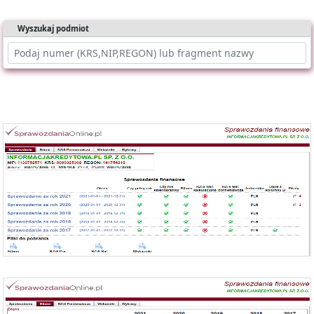
Wyszukaj podmiot
Oferujemy dostęp online do bazy składającej się z ponad 1 mln
sprawozdań dla ponad 400 tys. podmiotów KRS.
Nasz raport zawiera:
- identyfikację podmiotu,
- bilanse i rachunki wyników,
- wyliczone wskaźniki (tabela i wykresy).
Możesz importować dane bezpośrednio do Excela.
Każde sprawozdanie uwzględnia:
- okres którego dotyczy,