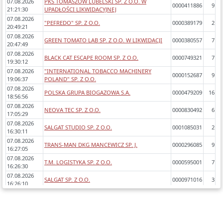
07.08.2026
PKS TOMASZÓW LUBELSKI SP. Z O.O. W
0000411886
9
21:21:30
UPADŁOŚCI LIKWIDACYJNEJ
07.08.2026
"PEFREDO" SP. Z O.O.
0000389179
2
20:49:21
07.08.2026
GREEN TOMATO LAB SP. Z O.O. W LIKWIDACJI
0000380557
7
20:47:49
07.08.2026
BLACK CAT ESCAPE ROOM SP. Z O.O.
0000749321
7
19:30:12
07.08.2026
"INTERNATIONAL TOBACCO MACHINERY
0000152687
9
19:06:37
POLAND" SP. Z O.O.
07.08.2026
POLSKA GRUPA BIOGAZOWA S.A.
0000479209
16
18:56:56
07.08.2026
NEOVA TEC SP. Z O.O.
0000830492
6
17:05:29
07.08.2026
SALGAT STUDIO SP. Z O.O.
0001085031
2
16:30:11
07.08.2026
TRANS-MAN DKG MANCEWICZ SP. J.
0000296085
9
16:27:05
07.08.2026
T.M. LOGISTYKA SP. Z O.O.
0000595001
7
16:26:30
07.08.2026
SALGAT SP. Z O.O.
0000971016
3
16:26:10
07.08.2026
AUTO BORYS MB MARINE P.GARNYSZ SP.K.
0000787498
7
15:43:50
07.08.2026
ETNIKA SP. Z O.O.
0001001367
2
15:25:19