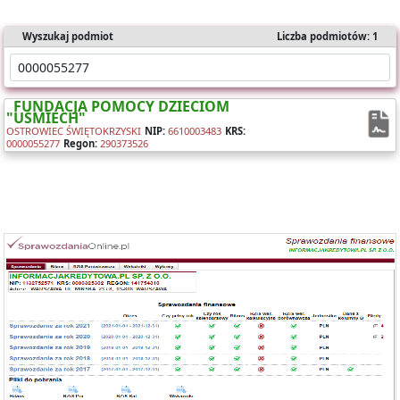
Wyszukaj podmiot
Liczba podmiotów: 1
FUNDACJA POMOCY DZIECIOM
"UŚMIECH"
OSTROWIEC ŚWIĘTOKRZYSKI
NIP:
6610003483
KRS:
0000055277
Regon:
290373526
Oferujemy dostęp online do bazy składającej się z ponad 1 mln
sprawozdań dla ponad 400 tys. podmiotów KRS.
Nasz raport zawiera:
- identyfikację podmiotu,
- bilanse i rachunki wyników,
- wyliczone wskaźniki (tabela i wykresy).
Możesz importować dane bezpośrednio do Excela.