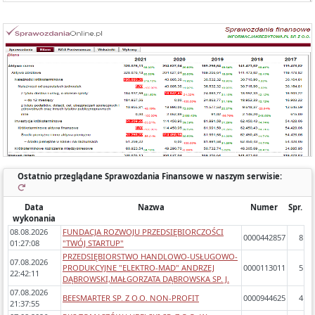
Każde sprawozdanie uwzględnia:
- okres którego dotyczy,
- zawartość (bilans, rachunek wyników porównawczy/kalkulacyjny),
- zidentyfikowane błędy/ostrzeżenia w sprawozdaniach,
- dynamikę zmiany poszczególnych pozycji rok do roku.
Ostatnio przeglądane Sprawozdania Finansowe w naszym serwisie:
Data
Nazwa
Numer
Spr.
wykonania
08.08.2026
FUNDACJA ROZWOJU PRZEDSIĘBIORCZOŚCI
0000442857
8
01:27:08
"TWÓJ STARTUP"
PRZEDSIĘBIORSTWO HANDLOWO-USŁUGOWO-
07.08.2026
PRODUKCYJNE "ELEKTRO-MAD" ANDRZEJ
0000113011
5
22:42:11
DĄBROWSKI,MAŁGORZATA DĄBROWSKA SP. J.
07.08.2026
BEESMARTER SP. Z O.O. NON-PROFIT
0000944625
4
21:37:55