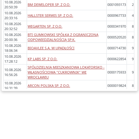
10.08.2026
BM DEWELOPER SP. Z O.O.
0001093173
2
20:50:39
10.08.2026
HALLSTER SERWIS SP. Z O.O.
0000967733
4
20:33:16
10.08.2026
WEGARTEN SP. Z O.O.
0000341970
8
20:32:52
10.08.2026
BTI GUMKOWSKI SPÓŁKA Z OGRANICZONĄ
0000520520
8
20:00:36
ODPOWIEDZIALNOŚCIĄ SP.K.
10.08.2026
BIOAVLEE S.A. W UPADŁOŚCI
0000714730
9
18:06:34
10.08.2026
KP LABS SP. Z O.O.
0000622854
9
17:28:12
SPÓŁDZIELNIA MIESZKANIOWA LOKATORSKO -
10.08.2026
WŁASNOŚCIOWA "CUKROWNIK" WE
0000175933
9
16:56:26
WROCŁAWIU
10.08.2026
ARCON POLSKA SP. Z O.O.
0000019824
8
16:31:39
10.08.2026
READ INVESTMENTS SP. Z O.O.
0000292617
9
16:29:50
10.08.2026
INVESTMODEL SP. Z O.O.
0000973509
4
16:23:07
10.08.2026
"PLANTICO - HODOWLA I NASIENNICTWO
0000036476
11
16:22:00
OGRODNICZE ZIELONKI" SP. Z O.O.
10.08.2026
LUNA CORPORATE SP. Z O.O.
0000873454
3
16:18:56
10.08.2026