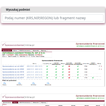
Wyszukaj podmiot
Oferujemy dostęp online do bazy składającej się z ponad 1 mln
sprawozdań dla ponad 400 tys. podmiotów KRS.
Nasz raport zawiera:
- identyfikację podmiotu,
- bilanse i rachunki wyników,
- wyliczone wskaźniki (tabela i wykresy).
Możesz importować dane bezpośrednio do Excela.
Każde sprawozdanie uwzględnia:
- okres którego dotyczy,