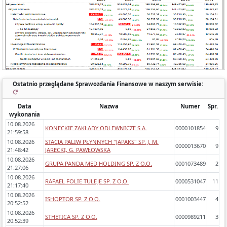
- zawartość (bilans, rachunek wyników porównawczy/kalkulacyjny),
- zidentyfikowane błędy/ostrzeżenia w sprawozdaniach,
- dynamikę zmiany poszczególnych pozycji rok do roku.
Ostatnio przeglądane Sprawozdania Finansowe w naszym serwisie:
Data
Nazwa
Numer
Spr.
wykonania
10.08.2026
KONECKIE ZAKŁADY ODLEWNICZE S.A.
0000101854
9
21:59:58
10.08.2026
STACJA PALIW PŁYNNYCH "JAPAKS" SP. J. M.
0000013670
9
21:48:42
JARECKI, G. PAWŁOWSKA
10.08.2026
GRUPA PANDA MED HOLDING SP. Z O.O.
0001073489
2
21:27:06
10.08.2026
RAFAEL FOLIE TULEJE SP. Z O.O.
0000531047
11
21:17:40
10.08.2026
ISHOPTOR SP. Z O.O.
0001003447
4
20:52:52
10.08.2026
STHETICA SP. Z O.O.
0000989211
3
20:52:39