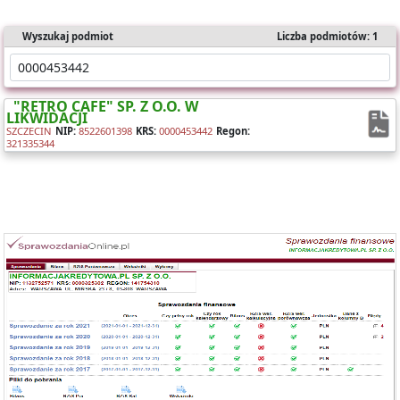
Wyszukaj podmiot
Liczba podmiotów: 1
"RETRO CAFE" SP. Z O.O. W
LIKWIDACJI
SZCZECIN
NIP:
8522601398
KRS:
0000453442
Regon:
321335344
Oferujemy dostęp online do bazy składającej się z ponad 1 mln
sprawozdań dla ponad 400 tys. podmiotów KRS.
Nasz raport zawiera:
- identyfikację podmiotu,
- bilanse i rachunki wyników,
- wyliczone wskaźniki (tabela i wykresy).
Możesz importować dane bezpośrednio do Excela.