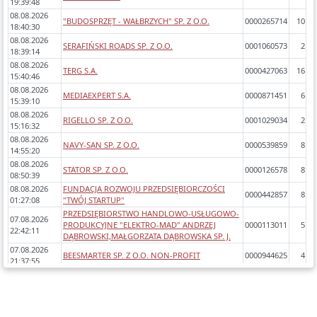
19:39:48
08.08.2026
"BUDOSPRZĘT - WAŁBRZYCH" SP. Z O.O.
0000265714
10
18:40:30
08.08.2026
SERAFIŃSKI ROADS SP. Z O.O.
0001060573
2
18:39:14
08.08.2026
TERG S.A.
0000427063
16
15:40:46
08.08.2026
MEDIAEXPERT S.A.
0000871451
6
15:39:10
08.08.2026
RIGELLO SP. Z O.O.
0001029034
2
15:16:32
08.08.2026
NAVY-SAN SP. Z O.O.
0000539859
8
14:55:20
08.08.2026
STATOR SP. Z O.O.
0000126578
8
08:50:39
08.08.2026
FUNDACJA ROZWOJU PRZEDSIĘBIORCZOŚCI
0000442857
8
01:27:08
"TWÓJ STARTUP"
PRZEDSIĘBIORSTWO HANDLOWO-USŁUGOWO-
07.08.2026
PRODUKCYJNE "ELEKTRO-MAD" ANDRZEJ
0000113011
5
22:42:11
DĄBROWSKI,MAŁGORZATA DĄBROWSKA SP. J.
07.08.2026
BEESMARTER SP. Z O.O. NON-PROFIT
0000944625
4
21:37:55
07.08.2026
PKS TOMASZÓW LUBELSKI SP. Z O.O. W
0000411886
9
21:21:30
UPADŁOŚCI LIKWIDACYJNEJ
07.08.2026
"PEFREDO" SP. Z O.O.
0000389179
2
20:49:21