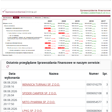
Każde sprawozdanie uwzględnia:
- okres którego dotyczy,
- zawartość (bilans, rachunek wyników porównawczy/kalkulacyjny),
- zidentyfikowane błędy/ostrzeżenia w sprawozdaniach,
- dynamikę zmiany poszczególnych pozycji rok do roku.
Ostatnio przeglądane Sprawozdania Finansowe w naszym serwisie:
Data
Nazwa
Numer
Spr.
wykonania
08.08.2026
WINNICA TURNAU SP. Z O.O.
0001016279
3
23:08:16
08.08.2026
SPIDER CAMPER SP. Z O.O.
0000692108
8
21:26:04
08.08.2026
MITO-PHARMA SP. Z O.O.
0000954577
3
20:17:50
08.08.2026
LPKG SP. Z O.O.
0000686964
9