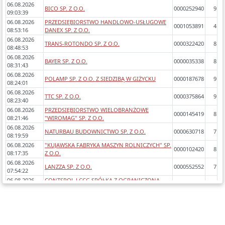
06.08.2026
BICO SP. Z O.O.
0000252940
9
09:03:39
06.08.2026
PRZEDSIĘBIORSTWO HANDLOWO-USŁUGOWE
0001053891
4
08:53:16
DANEX SP. Z O.O.
06.08.2026
TRANS-ROTONDO SP. Z O.O.
0000322420
8
08:48:53
06.08.2026
BAYER SP. Z O.O.
0000035338
8
08:31:43
06.08.2026
POLAMP SP. Z O.O. Z SIEDZIBĄ W GIŻYCKU
0000187678
9
08:24:01
06.08.2026
TTC SP. Z O.O.
0000375864
9
08:23:40
06.08.2026
PRZEDSIĘBIORSTWO WIELOBRANŻOWE
0000145419
8
08:21:46
"WIROMAG" SP. Z O.O.
06.08.2026
NATURBAU BUDOWNICTWO SP. Z O.O.
0000630718
7
08:19:59
06.08.2026
"KUJAWSKA FABRYKA MASZYN ROLNICZYCH" SP.
0000102420
8
08:17:35
Z O.O.
06.08.2026
LANZZA SP. Z O.O.
0000552552
7
07:54:22
06.08.2026
CONTSPOL LCCG SPÓŁKA Z OGRANICZONĄ
0000775185
6
07:47:50
ODPOWIEDZIALNOŚCIĄ SP.K.
06.08.2026
INFORMACJAKREDYTOWA.PL SP. Z O.O.
0000325302
9
00:02:21
06.08.2026
ŚWIEŻYZNA POLSKA SP. Z O.O.
0000185211
8
00:00:24