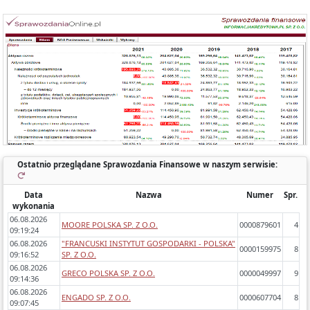
Każde sprawozdanie uwzględnia:
- okres którego dotyczy,
- zawartość (bilans, rachunek wyników porównawczy/kalkulacyjny),
- zidentyfikowane błędy/ostrzeżenia w sprawozdaniach,
- dynamikę zmiany poszczególnych pozycji rok do roku.
Ostatnio przeglądane Sprawozdania Finansowe w naszym serwisie:
Data
Nazwa
Numer
Spr.
wykonania
06.08.2026
MOORE POLSKA SP. Z O.O.
0000879601
4
09:19:24
06.08.2026
"FRANCUSKI INSTYTUT GOSPODARKI - POLSKA"
0000159975
8
09:16:52
SP. Z O.O.
06.08.2026
GRECO POLSKA SP. Z O.O.
0000049997
9
09:14:36
06.08.2026
ENGADO SP. Z O.O.
0000607704
8
09:07:45