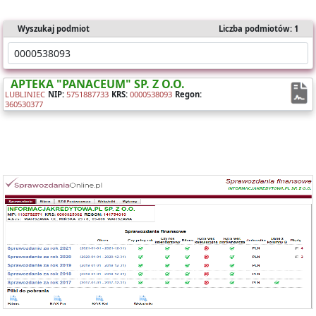
Wyszukaj podmiot
Liczba podmiotów: 1
APTEKA "PANACEUM" SP. Z O.O.
LUBLINIEC
NIP:
5751887733
KRS:
0000538093
Regon:
360530377
Oferujemy dostęp online do bazy składającej się z ponad 1 mln
sprawozdań dla ponad 400 tys. podmiotów KRS.
Nasz raport zawiera:
- identyfikację podmiotu,
- bilanse i rachunki wyników,
- wyliczone wskaźniki (tabela i wykresy).
Możesz importować dane bezpośrednio do Excela.