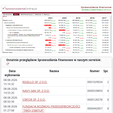
Każde sprawozdanie uwzględnia:
- okres którego dotyczy,
- zawartość (bilans, rachunek wyników porównawczy/kalkulacyjny),
- zidentyfikowane błędy/ostrzeżenia w sprawozdaniach,
- dynamikę zmiany poszczególnych pozycji rok do roku.
Ostatnio przeglądane Sprawozdania Finansowe w naszym serwisie:
Data
Nazwa
Numer
Spr.
wykonania
08.08.2026
RIGELLO SP. Z O.O.
0001029034
2
15:16:32
08.08.2026
NAVY-SAN SP. Z O.O.
0000539859
8
14:55:20
08.08.2026
STATOR SP. Z O.O.
0000126578
8
08:50:39
08.08.2026
FUNDACJA ROZWOJU PRZEDSIĘBIORCZOŚCI
0000442857
8
01:27:08
"TWÓJ STARTUP"