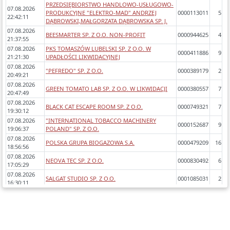
PRZEDSIĘBIORSTWO HANDLOWO-USŁUGOWO-
07.08.2026
PRODUKCYJNE "ELEKTRO-MAD" ANDRZEJ
0000113011
5
22:42:11
DĄBROWSKI,MAŁGORZATA DĄBROWSKA SP. J.
07.08.2026
BEESMARTER SP. Z O.O. NON-PROFIT
0000944625
4
21:37:55
07.08.2026
PKS TOMASZÓW LUBELSKI SP. Z O.O. W
0000411886
9
21:21:30
UPADŁOŚCI LIKWIDACYJNEJ
07.08.2026
"PEFREDO" SP. Z O.O.
0000389179
2
20:49:21
07.08.2026
GREEN TOMATO LAB SP. Z O.O. W LIKWIDACJI
0000380557
7
20:47:49
07.08.2026
BLACK CAT ESCAPE ROOM SP. Z O.O.
0000749321
7
19:30:12
07.08.2026
"INTERNATIONAL TOBACCO MACHINERY
0000152687
9
19:06:37
POLAND" SP. Z O.O.
07.08.2026
POLSKA GRUPA BIOGAZOWA S.A.
0000479209
16
18:56:56
07.08.2026
NEOVA TEC SP. Z O.O.
0000830492
6
17:05:29
07.08.2026
SALGAT STUDIO SP. Z O.O.
0001085031
2
16:30:11
07.08.2026
TRANS-MAN DKG MANCEWICZ SP. J.
0000296085
9
16:27:05
07.08.2026
T.M. LOGISTYKA SP. Z O.O.
0000595001
7
16:26:30
07.08.2026