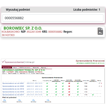
Wyszukaj podmiot
Liczba podmiotów: 1
BOROWIEC SP. Z O.O.
KOŁBASKOWO
NIP:
8522613349
KRS:
0000556882
Regon:
361437303
Oferujemy dostęp online do bazy składającej się z ponad 1 mln
sprawozdań dla ponad 400 tys. podmiotów KRS.
Nasz raport zawiera:
- identyfikację podmiotu,
- bilanse i rachunki wyników,
- wyliczone wskaźniki (tabela i wykresy).
Możesz importować dane bezpośrednio do Excela.