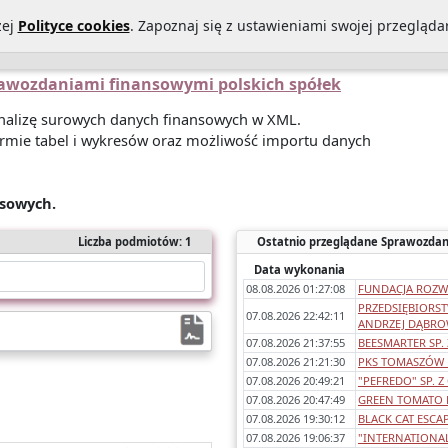
zej
Polityce cookies
. Zapoznaj się z ustawieniami swojej przeglądar
Statystyki sprawozdań
O Nas
Kontakt
Polityka prywatności
prawozdaniami finansowymi polskich spółek
 analizę surowych danych finansowych w XML.
rmie tabel i wykresów oraz możliwość importu danych
nsowych.
Liczba podmiotów: 1
Ostatnio przeglądane Sprawozdan
Data wykonania
08.08.2026 01:27:08
FUNDACJA ROZWO
PRZEDSIĘBIORS
07.08.2026 22:42:11
ANDRZEJ DĄBROW
07.08.2026 21:37:55
BEESMARTER SP.
07.08.2026 21:21:30
PKS TOMASZÓW L
07.08.2026 20:49:21
"PEFREDO" SP. Z 
07.08.2026 20:47:49
GREEN TOMATO LA
07.08.2026 19:30:12
BLACK CAT ESCAP
07.08.2026 19:06:37
"INTERNATIONAL