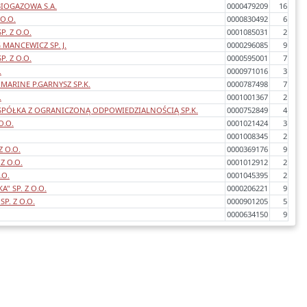
IOGAZOWA S.A.
0000479209
16
 O.O.
0000830492
6
P. Z O.O.
0001085031
2
MANCEWICZ SP. J.
0000296085
9
P. Z O.O.
0000595001
7
.
0000971016
3
MARINE P.GARNYSZ SP.K.
0000787498
7
.
0001001367
2
SPÓŁKA Z OGRANICZONĄ ODPOWIEDZIALNOŚCIĄ SP.K.
0000752849
4
O.O.
0001021424
3
0001008345
2
 O.O.
0000369176
9
Z O.O.
0001012912
2
.O.
0001045395
2
" SP. Z O.O.
0000206221
9
SP. Z O.O.
0000901205
5
0000634150
9