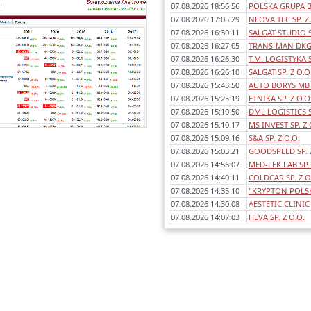
07.08.2026 18:56:56
POLSKA GRUPA B
Każde sprawozdanie uwzględnia:
07.08.2026 17:05:29
NEOVA TEC SP. Z
- okres którego dotyczy,
07.08.2026 16:30:11
SALGAT STUDIO S
awartość (bilans, rachunek wyników
07.08.2026 16:27:05
TRANS-MAN DKG 
porównawczy/kalkulacyjny),
07.08.2026 16:26:30
T.M. LOGISTYKA S
dentyfikowane błędy/ostrzeżenia w
07.08.2026 16:26:10
SALGAT SP. Z O.O
sprawozdaniach,
07.08.2026 15:43:50
AUTO BORYS MB 
any poszczególnych pozycji rok do
07.08.2026 15:25:19
ETNIKA SP. Z O.O
roku.
07.08.2026 15:10:50
DML LOGISTICS 
07.08.2026 15:10:17
MS INVEST SP. Z 
07.08.2026 15:09:16
S&A SP. Z O.O.
07.08.2026 15:03:21
GOODSPEED SP. Z
07.08.2026 14:56:07
MED-LEK LAB SP. 
07.08.2026 14:40:11
COLDCAR SP. Z O
07.08.2026 14:35:10
"KRYPTON POLSKA
07.08.2026 14:30:08
AESTETIC CLINIC 
07.08.2026 14:07:03
HEVA SP. Z O.O.