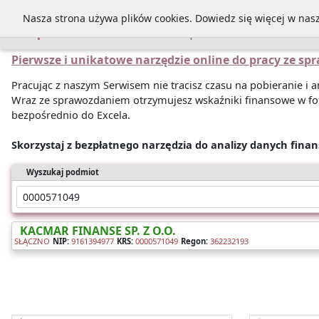
Nasza strona używa plików cookies. Dowiedz się więcej w nas
Sprawozdania
Pierwsze i unikatowe narzędzie online do pracy ze s
Pracując z naszym Serwisem nie tracisz czasu na pobieranie i
Wraz ze sprawozdaniem otrzymujesz wskaźniki finansowe w fo
bezpośrednio do Excela.
Skorzystaj z bezpłatnego narzędzia do analizy danych fina
Wyszukaj podmiot
KACMAR FINANSE SP. Z O.O.
SŁĄCZNO
NIP:
9161394977
KRS:
0000571049
Regon:
362232193