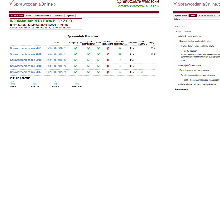
Oferujemy dostęp online do bazy składającej się z
ponad 1 mln sprawozdań dla ponad 400 tys.
podmiotów KRS.
- z
Nasz raport zawiera:
- identyfikację podmiotu,
- zi
- bilanse i rachunki wyników,
- wyliczone wskaźniki (tabela i wykresy).
- dynamikę zmi
Możesz importować dane bezpośrednio do
Excela.