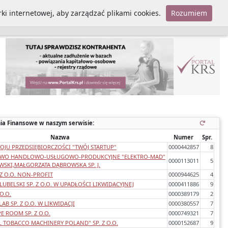
ki internetowej, aby zarządzać plikami cookies.
Rozumiem
Polityka cookies
ia Finansowe w naszym serwisie:
Nazwa
Numer
Spr.
JU PRZEDSIĘBIORCZOŚCI "TWÓJ STARTUP"
0000442857
8
TWO HANDLOWO-USŁUGOWO-PRODUKCYJNE "ELEKTRO-MAD"
0000113011
5
SKI,MAŁGORZATA DĄBROWSKA SP. J.
 Z O.O. NON-PROFIT
0000944625
4
UBELSKI SP. Z O.O. W UPADŁOŚCI LIKWIDACYJNEJ
0000411886
9
O.O.
0000389179
2
B SP. Z O.O. W LIKWIDACJI
0000380557
7
E ROOM SP. Z O.O.
0000749321
7
 TOBACCO MACHINERY POLAND" SP. Z O.O.
0000152687
9