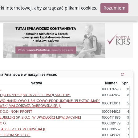
ki internetowej, aby zarządzać plikami cookies.
Rozumiem
Polityka cookies
ia Finansowe w naszym serwisie:
Nazwa
Numer
Spr.
.
0000126578
8
JU PRZEDSIĘBIORCZOŚCI "TWÓJ STARTUP"
0000442857
8
TWO HANDLOWO-USŁUGOWO-PRODUKCYJNE "ELEKTRO-MAD"
0000113011
5
SKI,MAŁGORZATA DĄBROWSKA SP. J.
 Z O.O. NON-PROFIT
0000944625
4
UBELSKI SP. Z O.O. W UPADŁOŚCI LIKWIDACYJNEJ
0000411886
9
O.O.
0000389179
2
B SP. Z O.O. W LIKWIDACJI
0000380557
7
E ROOM SP. Z O.O.
0000749321
7