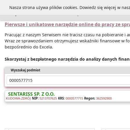
Nasza strona używa plików cookies. Dowiedz się więcej w nas
Sprawozdania
Pierwsze i unikatowe narzędzie online do pracy ze s
Pracując z naszym Serwisem nie tracisz czasu na pobieranie i
Wraz ze sprawozdaniem otrzymujesz wskaźniki finansowe w fo
bezpośrednio do Excela.
Skorzystaj z bezpłatnego narzędzia do analizy danych fina
Wyszukaj podmiot
SENTARISS SP. Z O.O.
KUDOWA-ZDRÓJ
NIP:
5213707625
KRS:
0000577715
Regon:
362592900