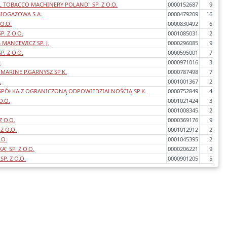
 TOBACCO MACHINERY POLAND" SP. Z O.O.
0000152687
9
IOGAZOWA S.A.
0000479209
16
 O.O.
0000830492
6
P. Z O.O.
0001085031
2
MANCEWICZ SP. J.
0000296085
9
P. Z O.O.
0000595001
7
.
0000971016
3
MARINE P.GARNYSZ SP.K.
0000787498
7
.
0001001367
2
SPÓŁKA Z OGRANICZONĄ ODPOWIEDZIALNOŚCIĄ SP.K.
0000752849
4
O.O.
0001021424
3
0001008345
2
 O.O.
0000369176
9
Z O.O.
0001012912
2
.O.
0001045395
2
" SP. Z O.O.
0000206221
9
SP. Z O.O.
0000901205
5