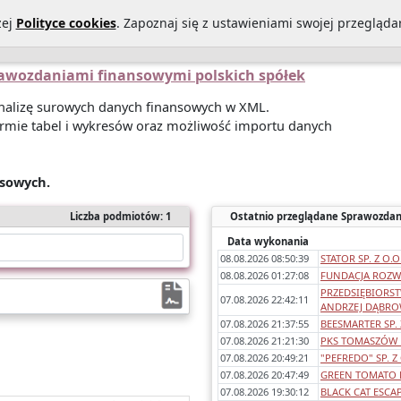
zej
Polityce cookies
. Zapoznaj się z ustawieniami swojej przeglądar
Statystyki sprawozdań
O Nas
Kontakt
Polityka prywatności
prawozdaniami finansowymi polskich spółek
 analizę surowych danych finansowych w XML.
rmie tabel i wykresów oraz możliwość importu danych
nsowych.
Liczba podmiotów: 1
Ostatnio przeglądane Sprawozdan
Data wykonania
08.08.2026 08:50:39
STATOR SP. Z O.O
08.08.2026 01:27:08
FUNDACJA ROZWO
PRZEDSIĘBIORS
07.08.2026 22:42:11
ANDRZEJ DĄBROW
07.08.2026 21:37:55
BEESMARTER SP.
07.08.2026 21:21:30
PKS TOMASZÓW L
07.08.2026 20:49:21
"PEFREDO" SP. Z 
07.08.2026 20:47:49
GREEN TOMATO LA
07.08.2026 19:30:12
BLACK CAT ESCAP