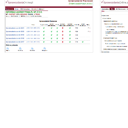
Oferujemy dostęp online do bazy składającej się z
ponad 1 mln sprawozdań dla ponad 400 tys.
podmiotów KRS.
- z
Nasz raport zawiera:
- identyfikację podmiotu,
- zi
- bilanse i rachunki wyników,
- wyliczone wskaźniki (tabela i wykresy).
- dynamikę zmi
Możesz importować dane bezpośrednio do
Excela.