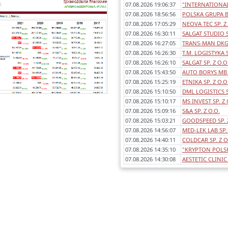
07.08.2026 19:06:37
"INTERNATIONAL
Każde sprawozdanie uwzględnia:
07.08.2026 18:56:56
POLSKA GRUPA B
- okres którego dotyczy,
07.08.2026 17:05:29
NEOVA TEC SP. Z
awartość (bilans, rachunek wyników
07.08.2026 16:30:11
SALGAT STUDIO S
porównawczy/kalkulacyjny),
07.08.2026 16:27:05
TRANS-MAN DKG 
dentyfikowane błędy/ostrzeżenia w
07.08.2026 16:26:30
T.M. LOGISTYKA S
sprawozdaniach,
07.08.2026 16:26:10
SALGAT SP. Z O.O
any poszczególnych pozycji rok do
07.08.2026 15:43:50
AUTO BORYS MB 
roku.
07.08.2026 15:25:19
ETNIKA SP. Z O.O
07.08.2026 15:10:50
DML LOGISTICS 
07.08.2026 15:10:17
MS INVEST SP. Z 
07.08.2026 15:09:16
S&A SP. Z O.O.
07.08.2026 15:03:21
GOODSPEED SP. Z
07.08.2026 14:56:07
MED-LEK LAB SP. 
07.08.2026 14:40:11
COLDCAR SP. Z O
07.08.2026 14:35:10
"KRYPTON POLSKA
07.08.2026 14:30:08
AESTETIC CLINIC 