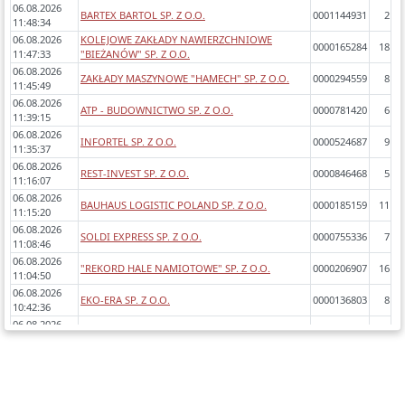
06.08.2026
BARTEX BARTOL SP. Z O.O.
0001144931
2
11:48:34
06.08.2026
KOLEJOWE ZAKŁADY NAWIERZCHNIOWE
0000165284
18
11:47:33
"BIEŻANÓW" SP. Z O.O.
06.08.2026
ZAKŁADY MASZYNOWE "HAMECH" SP. Z O.O.
0000294559
8
11:45:49
06.08.2026
ATP - BUDOWNICTWO SP. Z O.O.
0000781420
6
11:39:15
06.08.2026
INFORTEL SP. Z O.O.
0000524687
9
11:35:37
06.08.2026
REST-INVEST SP. Z O.O.
0000846468
5
11:16:07
06.08.2026
BAUHAUS LOGISTIC POLAND SP. Z O.O.
0000185159
11
11:15:20
06.08.2026
SOLDI EXPRESS SP. Z O.O.
0000755336
7
11:08:46
06.08.2026
"REKORD HALE NAMIOTOWE" SP. Z O.O.
0000206907
16
11:04:50
06.08.2026
EKO-ERA SP. Z O.O.
0000136803
8
10:42:36
06.08.2026
SOFOMO SP. Z O.O.
0000379972
9
10:39:43
06.08.2026
KUM YOUNG ENG POLSKA SP. Z O.O.
0000704594
7
10:39:42
06.08.2026
"VINCENT BOULANGERIE PATISSERIE" SP. Z O.O.
0000291126
9
10:35:28