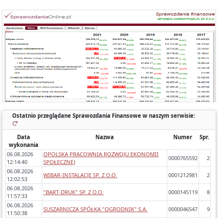
Każde sprawozdanie uwzględnia:
- okres którego dotyczy,
- zawartość (bilans, rachunek wyników porównawczy/kalkulacyjny),
- zidentyfikowane błędy/ostrzeżenia w sprawozdaniach,
- dynamikę zmiany poszczególnych pozycji rok do roku.
Ostatnio przeglądane Sprawozdania Finansowe w naszym serwisie:
Data
Nazwa
Numer
Spr.
wykonania
06.08.2026
OPOLSKA PRACOWNIA ROZWOJU EKONOMII
0000765592
2
12:14:40
SPOŁECZNEJ
06.08.2026
WIBAR-INSTALACJE SP. Z O.O.
0001212981
2
12:02:53
06.08.2026
"BART-DRUK" SP. Z O.O.
0000145119
8
11:57:33
06.08.2026
SUSZARNICZA SPÓŁKA "OGRODNIK" S.A.
0000046547
9
11:50:38