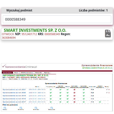
Wyszukaj podmiot
Liczba podmiotów: 1
SMART INVESTMENTS SP. Z O.O.
OTWOCK
NIP:
9512401712
KRS:
0000588349
Regon:
363084694
Oferujemy dostęp online do bazy składającej się z ponad 1 mln
sprawozdań dla ponad 400 tys. podmiotów KRS.
Nasz raport zawiera:
- identyfikację podmiotu,
- bilanse i rachunki wyników,
- wyliczone wskaźniki (tabela i wykresy).
Możesz importować dane bezpośrednio do Excela.