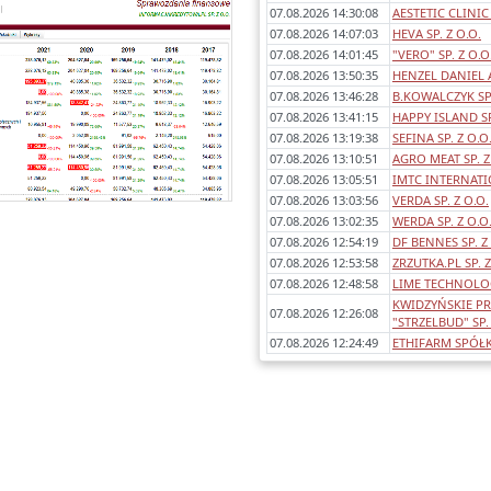
Każde sprawozdanie uwzględnia:
07.08.2026 14:30:08
AESTETIC CLINIC 
- okres którego dotyczy,
07.08.2026 14:07:03
HEVA SP. Z O.O.
awartość (bilans, rachunek wyników
07.08.2026 14:01:45
"VERO" SP. Z O.O
porównawczy/kalkulacyjny),
07.08.2026 13:50:35
HENZEL DANIEL 
dentyfikowane błędy/ostrzeżenia w
07.08.2026 13:46:28
B.KOWALCZYK SP
sprawozdaniach,
07.08.2026 13:41:15
HAPPY ISLAND SP
any poszczególnych pozycji rok do
07.08.2026 13:19:38
SEFINA SP. Z O.O
roku.
07.08.2026 13:10:51
AGRO MEAT SP. Z
07.08.2026 13:05:51
IMTC INTERNATIO
07.08.2026 13:03:56
VERDA SP. Z O.O.
07.08.2026 13:02:35
WERDA SP. Z O.O
07.08.2026 12:54:19
DF BENNES SP. Z
07.08.2026 12:53:58
ZRZUTKA.PL SP. Z
07.08.2026 12:48:58
LIME TECHNOLOGY
KWIDZYŃSKIE 
07.08.2026 12:26:08
"STRZELBUD" SP. 
07.08.2026 12:24:49
ETHIFARM SPÓŁ