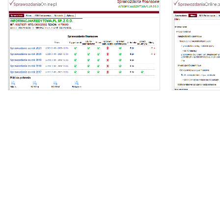
Oferujemy dostęp online do bazy składającej się z
ponad 1 mln sprawozdań dla ponad 400 tys.
podmiotów KRS.
- z
Nasz raport zawiera:
- identyfikację podmiotu,
- zi
- bilanse i rachunki wyników,
- wyliczone wskaźniki (tabela i wykresy).
- dynamikę zmi
Możesz importować dane bezpośrednio do
Excela.