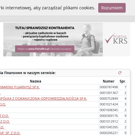
ki internetowej, aby zarządzać plikami cookies.
Rozumiem
Polityka cookies
ia Finansowe w naszym serwisie:
Nazwa
Numer
Spr.
MARINE P.GARNYSZ SP.K.
0000787498
7
.
0001001367
2
SPÓŁKA Z OGRANICZONĄ ODPOWIEDZIALNOŚCIĄ SP.K.
0000752849
4
O.O.
0001021424
3
0001008345
2
 O.O.
0000369176
9
Z O.O.
0001012912
2
.O.
0001045395
2
" SP. Z O.O.
0000206221
9