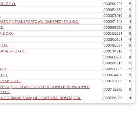
SP. Z O.O.
0000901205
5
0000634150
9
.
0000078910
8
AGENCJA TRANSPORTOWA "DANSPED" SP. Z O.O.
0000974942
4
.K.
0000698725
6
. Z O.O.
0000432581
9
.
0000955151
4
 O.O.
0000483587
9
NAL SP. Z O.O.
0000791718
7
0000436950
8
.
0000901213
5
 O.O.
0000939599
5
 O.O.
0000634168
9
 SP. Z O.O.
0000728099
8
PRZEDSIĘBIORSTWO ROBÓT DROGOWO-BUDOWLANYCH
0000152876
9
Z O.O.
KA Z OGRANICZONĄ ODPOWIEDZIALNOŚCIĄ SP.K.
0000304089
4