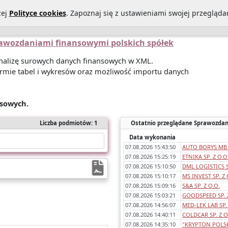
zej
Polityce cookies
. Zapoznaj się z ustawieniami swojej przeglądar
Statystyki sprawozdań
O Nas
Kontakt
Polityka prywatności
prawozdaniami finansowymi polskich spółek
 analizę surowych danych finansowych w XML.
rmie tabel i wykresów oraz możliwość importu danych
nsowych.
Liczba podmiotów: 1
Ostatnio przeglądane Sprawozdan
Data wykonania
07.08.2026 15:43:50
AUTO BORYS MB 
07.08.2026 15:25:19
ETNIKA SP. Z O.O
07.08.2026 15:10:50
DML LOGISTICS 
07.08.2026 15:10:17
MS INVEST SP. Z 
07.08.2026 15:09:16
S&A SP. Z O.O.
07.08.2026 15:03:21
GOODSPEED SP. Z
07.08.2026 14:56:07
MED-LEK LAB SP. 
07.08.2026 14:40:11
COLDCAR SP. Z O
07.08.2026 14:35:10
"KRYPTON POLSKA