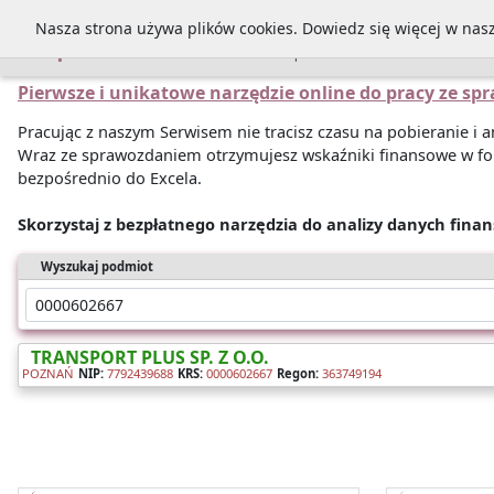
Nasza strona używa plików cookies. Dowiedz się więcej w nas
Sprawozdania
Pierwsze i unikatowe narzędzie online do pracy ze s
Pracując z naszym Serwisem nie tracisz czasu na pobieranie i
Wraz ze sprawozdaniem otrzymujesz wskaźniki finansowe w fo
bezpośrednio do Excela.
Skorzystaj z bezpłatnego narzędzia do analizy danych fina
Wyszukaj podmiot
TRANSPORT PLUS SP. Z O.O.
POZNAŃ
NIP:
7792439688
KRS:
0000602667
Regon:
363749194