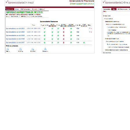
Oferujemy dostęp online do bazy składającej się z
ponad 1 mln sprawozdań dla ponad 400 tys.
podmiotów KRS.
- z
Nasz raport zawiera:
- identyfikację podmiotu,
- zi
- bilanse i rachunki wyników,
- wyliczone wskaźniki (tabela i wykresy).
- dynamikę zmi
Możesz importować dane bezpośrednio do
Excela.