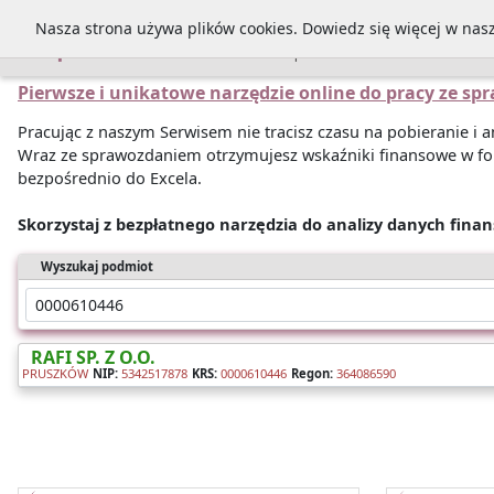
Nasza strona używa plików cookies. Dowiedz się więcej w nas
Sprawozdania
Pierwsze i unikatowe narzędzie online do pracy ze s
Pracując z naszym Serwisem nie tracisz czasu na pobieranie i
Wraz ze sprawozdaniem otrzymujesz wskaźniki finansowe w fo
bezpośrednio do Excela.
Skorzystaj z bezpłatnego narzędzia do analizy danych fina
Wyszukaj podmiot
RAFI SP. Z O.O.
PRUSZKÓW
NIP:
5342517878
KRS:
0000610446
Regon:
364086590