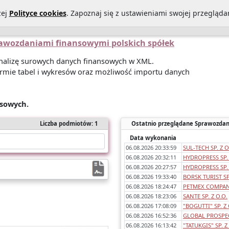
zej
Polityce cookies
. Zapoznaj się z ustawieniami swojej przeglądar
Statystyki sprawozdań
O Nas
Kontakt
Polityka prywatności
prawozdaniami finansowymi polskich spółek
 analizę surowych danych finansowych w XML.
rmie tabel i wykresów oraz możliwość importu danych
nsowych.
Liczba podmiotów: 1
Ostatnio przeglądane Sprawozdan
Data wykonania
06.08.2026 20:33:59
SUL-TECH SP. Z O
06.08.2026 20:32:11
HYDROPRESS SP. 
06.08.2026 20:27:57
HYDROPRESS SP. 
06.08.2026 19:33:40
BORSK TURIST SP.
06.08.2026 18:24:47
PETMEX COMPANY
06.08.2026 18:23:06
SANTE SP. Z O.O.
06.08.2026 17:08:09
"BOGUTTI" SP. Z 
06.08.2026 16:52:36
GLOBAL PROSPEC
06.08.2026 16:13:42
"TATUKGIS" SP. Z