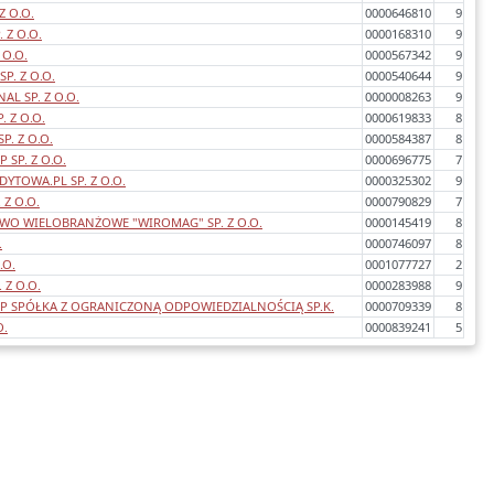
Z O.O.
0000646810
9
 Z O.O.
0000168310
9
 O.O.
0000567342
9
P. Z O.O.
0000540644
9
AL SP. Z O.O.
0000008263
9
. Z O.O.
0000619833
8
P. Z O.O.
0000584387
8
SP. Z O.O.
0000696775
7
YTOWA.PL SP. Z O.O.
0000325302
9
 Z O.O.
0000790829
7
TWO WIELOBRANŻOWE "WIROMAG" SP. Z O.O.
0000145419
8
.
0000746097
8
.O.
0001077727
2
 Z O.O.
0000283988
9
P SPÓŁKA Z OGRANICZONĄ ODPOWIEDZIALNOŚCIĄ SP.K.
0000709339
8
O.
0000839241
5