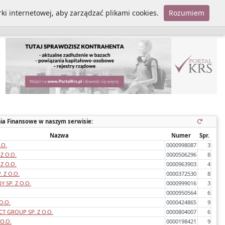
ki internetowej, aby zarządzać plikami cookies.
Rozumiem
Polityka cookies
ia Finansowe w naszym serwisie:
Nazwa
Numer
Spr.
.O.
0000998087
3
Z O.O.
0000506296
8
Z O.O.
0000963903
4
 Z O.O.
0000372530
8
 SP. Z O.O.
0000999016
3
0000950564
6
O.O.
0000424865
9
T GROUP SP. Z O.O.
0000804007
6
 O.O.
0000198421
9