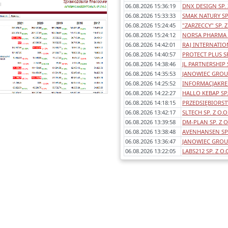
Każde sprawozdanie uwzględnia:
06.08.2026 15:36:19
DNX DESIGN SP. 
- okres którego dotyczy,
06.08.2026 15:33:33
SMAK NATURY SP.
awartość (bilans, rachunek wyników
06.08.2026 15:24:45
"ZARZECCY" SP. Z
porównawczy/kalkulacyjny),
06.08.2026 15:24:12
NORSA PHARMA S
dentyfikowane błędy/ostrzeżenia w
06.08.2026 14:42:01
RAJ INTERNATION
sprawozdaniach,
06.08.2026 14:40:57
PROTECT PLUS SP
any poszczególnych pozycji rok do
06.08.2026 14:38:46
JL PARTNERSHIP S
roku.
06.08.2026 14:35:53
JANOWIEC GROUP 
06.08.2026 14:25:52
INFORMACJAKRED
06.08.2026 14:22:27
HALLO KEBAP SP.
06.08.2026 14:18:15
PRZEDSIĘBIORS
06.08.2026 13:42:17
SLTECH SP. Z O.O
06.08.2026 13:39:58
DM-PLAN SP. Z O
06.08.2026 13:38:48
AVENHANSEN SP.
06.08.2026 13:36:47
JANOWIEC GROU
06.08.2026 13:22:05
LABS212 SP. Z O.