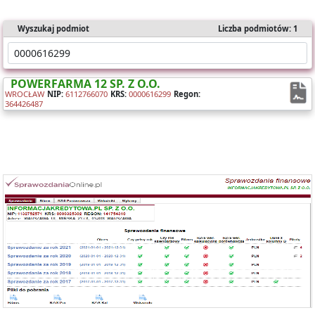
Wyszukaj podmiot
Liczba podmiotów: 1
POWERFARMA 12 SP. Z O.O.
WROCŁAW
NIP:
6112766070
KRS:
0000616299
Regon:
364426487
Oferujemy dostęp online do bazy składającej się z ponad 1 mln
sprawozdań dla ponad 400 tys. podmiotów KRS.
Nasz raport zawiera:
- identyfikację podmiotu,
- bilanse i rachunki wyników,
- wyliczone wskaźniki (tabela i wykresy).
Możesz importować dane bezpośrednio do Excela.