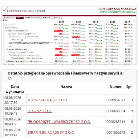
Każde sprawozdanie uwzględnia:
- okres którego dotyczy,
- zawartość (bilans, rachunek wyników porównawczy/kalkulacyjny),
- zidentyfikowane błędy/ostrzeżenia w sprawozdaniach,
- dynamikę zmiany poszczególnych pozycji rok do roku.
Ostatnio przeglądane Sprawozdania Finansowe w naszym serwisie:
Data
Nazwa
Numer
Spr.
wykonania
08.08.2026
MITO-PHARMA SP. Z O.O.
0000954577
3
20:17:50
08.08.2026
LPKG SP. Z O.O.
0000686964
9
19:39:48
08.08.2026
"BUDOSPRZĘT - WAŁBRZYCH" SP. Z O.O.
0000265714
10
18:40:30
08.08.2026
SERAFIŃSKI ROADS SP. Z O.O.
0001060573
2
18:39:14