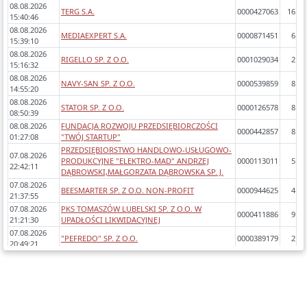
08.08.2026
TERG S.A.
0000427063
16
15:40:46
08.08.2026
MEDIAEXPERT S.A.
0000871451
6
15:39:10
08.08.2026
RIGELLO SP. Z O.O.
0001029034
2
15:16:32
08.08.2026
NAVY-SAN SP. Z O.O.
0000539859
8
14:55:20
08.08.2026
STATOR SP. Z O.O.
0000126578
8
08:50:39
08.08.2026
FUNDACJA ROZWOJU PRZEDSIĘBIORCZOŚCI
0000442857
8
01:27:08
"TWÓJ STARTUP"
PRZEDSIĘBIORSTWO HANDLOWO-USŁUGOWO-
07.08.2026
PRODUKCYJNE "ELEKTRO-MAD" ANDRZEJ
0000113011
5
22:42:11
DĄBROWSKI,MAŁGORZATA DĄBROWSKA SP. J.
07.08.2026
BEESMARTER SP. Z O.O. NON-PROFIT
0000944625
4
21:37:55
07.08.2026
PKS TOMASZÓW LUBELSKI SP. Z O.O. W
0000411886
9
21:21:30
UPADŁOŚCI LIKWIDACYJNEJ
07.08.2026
"PEFREDO" SP. Z O.O.
0000389179
2
20:49:21
07.08.2026
GREEN TOMATO LAB SP. Z O.O. W LIKWIDACJI
0000380557
7
20:47:49
07.08.2026
BLACK CAT ESCAPE ROOM SP. Z O.O.
0000749321
7
19:30:12
07.08.2026
"INTERNATIONAL TOBACCO MACHINERY