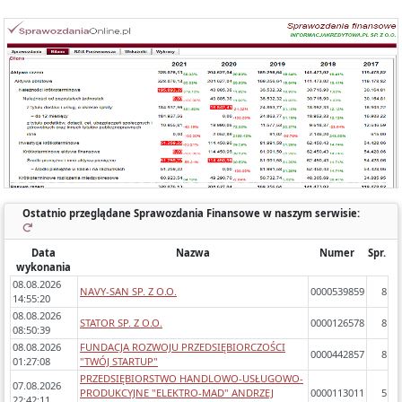
Każde sprawozdanie uwzględnia:
- okres którego dotyczy,
- zawartość (bilans, rachunek wyników porównawczy/kalkulacyjny),
- zidentyfikowane błędy/ostrzeżenia w sprawozdaniach,
- dynamikę zmiany poszczególnych pozycji rok do roku.
Ostatnio przeglądane Sprawozdania Finansowe w naszym serwisie:
Data
Nazwa
Numer
Spr.
wykonania
08.08.2026
NAVY-SAN SP. Z O.O.
0000539859
8
14:55:20
08.08.2026
STATOR SP. Z O.O.
0000126578
8
08:50:39
08.08.2026
FUNDACJA ROZWOJU PRZEDSIĘBIORCZOŚCI
0000442857
8
01:27:08
"TWÓJ STARTUP"
PRZEDSIĘBIORSTWO HANDLOWO-USŁUGOWO-
07.08.2026
PRODUKCYJNE "ELEKTRO-MAD" ANDRZEJ
0000113011
5
22:42:11