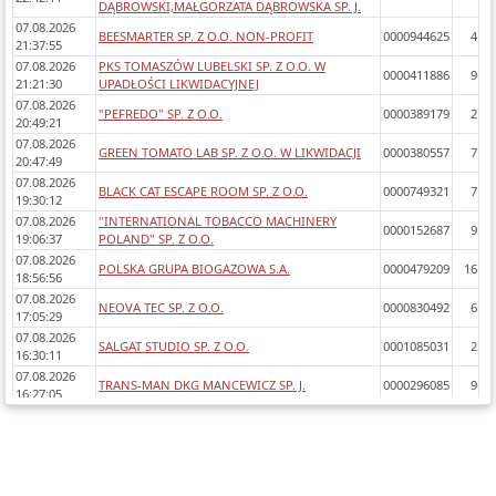
DĄBROWSKI,MAŁGORZATA DĄBROWSKA SP. J.
07.08.2026
BEESMARTER SP. Z O.O. NON-PROFIT
0000944625
4
21:37:55
07.08.2026
PKS TOMASZÓW LUBELSKI SP. Z O.O. W
0000411886
9
21:21:30
UPADŁOŚCI LIKWIDACYJNEJ
07.08.2026
"PEFREDO" SP. Z O.O.
0000389179
2
20:49:21
07.08.2026
GREEN TOMATO LAB SP. Z O.O. W LIKWIDACJI
0000380557
7
20:47:49
07.08.2026
BLACK CAT ESCAPE ROOM SP. Z O.O.
0000749321
7
19:30:12
07.08.2026
"INTERNATIONAL TOBACCO MACHINERY
0000152687
9
19:06:37
POLAND" SP. Z O.O.
07.08.2026
POLSKA GRUPA BIOGAZOWA S.A.
0000479209
16
18:56:56
07.08.2026
NEOVA TEC SP. Z O.O.
0000830492
6
17:05:29
07.08.2026
SALGAT STUDIO SP. Z O.O.
0001085031
2
16:30:11
07.08.2026
TRANS-MAN DKG MANCEWICZ SP. J.
0000296085
9
16:27:05
07.08.2026
T.M. LOGISTYKA SP. Z O.O.
0000595001
7
16:26:30
07.08.2026
SALGAT SP. Z O.O.
0000971016
3
16:26:10
07.08.2026