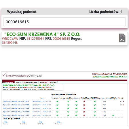
Wyszukaj podmiot
Liczba podmiotów: 1
"ECO-SUN KRZEWINA 4" SP. Z O.O.
WROCŁAW
NIP:
6112765981
KRS:
0000616615
Regon:
364399448
Oferujemy dostęp online do bazy składającej się z ponad 1 mln
sprawozdań dla ponad 400 tys. podmiotów KRS.
Nasz raport zawiera:
- identyfikację podmiotu,
- bilanse i rachunki wyników,
- wyliczone wskaźniki (tabela i wykresy).
Możesz importować dane bezpośrednio do Excela.