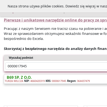
Nasza strona używa plików cookies. Dowiedz się więcej w nas
Sprawozdania
Pierwsze i unikatowe narzędzie online do pracy ze s
Pracując z naszym Serwisem nie tracisz czasu na pobieranie i
Wraz ze sprawozdaniem otrzymujesz wskaźniki finansowe w fo
bezpośrednio do Excela.
Skorzystaj z bezpłatnego narzędzia do analizy danych fina
Wyszukaj podmiot
B69 SP. Z O.O.
TURZA WILCZA
NIP:
4660420319
KRS:
0000617945
Regon:
364437479