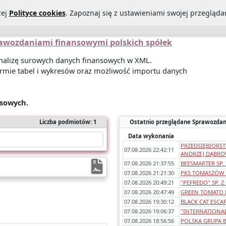
zej
Polityce cookies
. Zapoznaj się z ustawieniami swojej przeglądar
Statystyki sprawozdań
O Nas
Kontakt
Polityka prywatności
prawozdaniami finansowymi polskich spółek
 analizę surowych danych finansowych w XML.
rmie tabel i wykresów oraz możliwość importu danych
nsowych.
Liczba podmiotów: 1
Ostatnio przeglądane Sprawozdan
Data wykonania
PRZEDSIĘBIORS
07.08.2026 22:42:11
ANDRZEJ DĄBROW
07.08.2026 21:37:55
BEESMARTER SP.
07.08.2026 21:21:30
PKS TOMASZÓW L
07.08.2026 20:49:21
"PEFREDO" SP. Z 
07.08.2026 20:47:49
GREEN TOMATO LA
07.08.2026 19:30:12
BLACK CAT ESCAP
07.08.2026 19:06:37
"INTERNATIONAL
07.08.2026 18:56:56
POLSKA GRUPA B