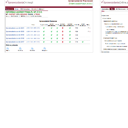
Oferujemy dostęp online do bazy składającej się z
ponad 1 mln sprawozdań dla ponad 400 tys.
podmiotów KRS.
- z
Nasz raport zawiera:
- identyfikację podmiotu,
- zi
- bilanse i rachunki wyników,
- wyliczone wskaźniki (tabela i wykresy).
- dynamikę zmi
Możesz importować dane bezpośrednio do
Excela.