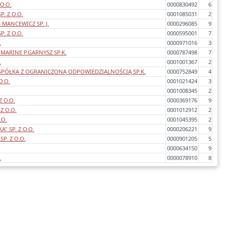
 O.O.
0000830492
6
P. Z O.O.
0001085031
2
MANCEWICZ SP. J.
0000296085
9
P. Z O.O.
0000595001
7
.
0000971016
3
MARINE P.GARNYSZ SP.K.
0000787498
7
.
0001001367
2
SPÓŁKA Z OGRANICZONĄ ODPOWIEDZIALNOŚCIĄ SP.K.
0000752849
4
O.O.
0001021424
3
0001008345
2
 O.O.
0000369176
9
Z O.O.
0001012912
2
.O.
0001045395
2
" SP. Z O.O.
0000206221
9
SP. Z O.O.
0000901205
5
0000634150
9
.
0000078910
8