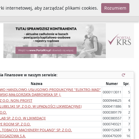
ki internetowej, aby zarządzać plikami cookies.
Rozumiem
Polityka cookies
ia Finansowe w naszym serwisie:
Nazwa
Numer
Spr.
TWO HANDLOWO-USŁUGOWO-PRODUKCYJNE "ELEKTRO-MAD"
0000113011
5
SKI,MAŁGORZATA DĄBROWSKA SP. J.
 Z O.O. NON-PROFIT
0000944625
4
UBELSKI SP. Z O.O. W UPADŁOŚCI LIKWIDACYJNEJ
0000411886
9
O.O.
0000389179
2
B SP. Z O.O. W LIKWIDACJI
0000380557
7
E ROOM SP. Z O.O.
0000749321
7
 TOBACCO MACHINERY POLAND" SP. Z O.O.
0000152687
9
IOGAZOWA S.A.
0000479209
16