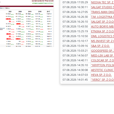
07.08.2026 17:05:29
NEOVA TEC SP. Z
Każde sprawozdanie uwzględnia:
07.08.2026 16:30:11
SALGAT STUDIO S
- okres którego dotyczy,
07.08.2026 16:27:05
TRANS-MAN DKG 
awartość (bilans, rachunek wyników
07.08.2026 16:26:30
T.M. LOGISTYKA S
porównawczy/kalkulacyjny),
07.08.2026 16:26:10
SALGAT SP. Z O.O
dentyfikowane błędy/ostrzeżenia w
07.08.2026 15:43:50
AUTO BORYS MB 
sprawozdaniach,
07.08.2026 15:25:19
ETNIKA SP. Z O.O
any poszczególnych pozycji rok do
07.08.2026 15:10:50
DML LOGISTICS 
roku.
07.08.2026 15:10:17
MS INVEST SP. Z 
07.08.2026 15:09:16
S&A SP. Z O.O.
07.08.2026 15:03:21
GOODSPEED SP. Z
07.08.2026 14:56:07
MED-LEK LAB SP. 
07.08.2026 14:40:11
COLDCAR SP. Z O
07.08.2026 14:35:10
"KRYPTON POLSKA
07.08.2026 14:30:08
AESTETIC CLINIC 
07.08.2026 14:07:03
HEVA SP. Z O.O.
07.08.2026 14:01:45
"VERO" SP. Z O.O