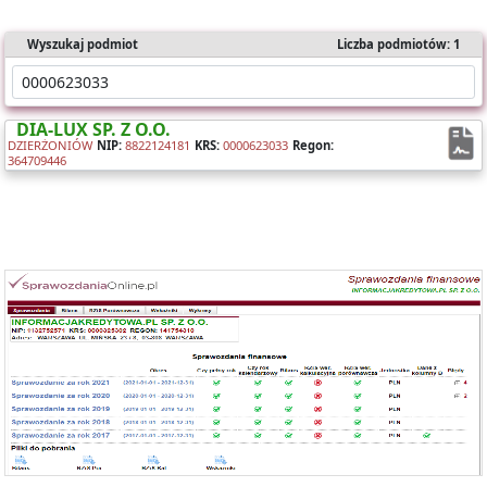
Wyszukaj podmiot
Liczba podmiotów: 1
DIA-LUX SP. Z O.O.
DZIERŻONIÓW
NIP:
8822124181
KRS:
0000623033
Regon:
364709446
Oferujemy dostęp online do bazy składającej się z ponad 1 mln
sprawozdań dla ponad 400 tys. podmiotów KRS.
Nasz raport zawiera:
- identyfikację podmiotu,
- bilanse i rachunki wyników,
- wyliczone wskaźniki (tabela i wykresy).
Możesz importować dane bezpośrednio do Excela.