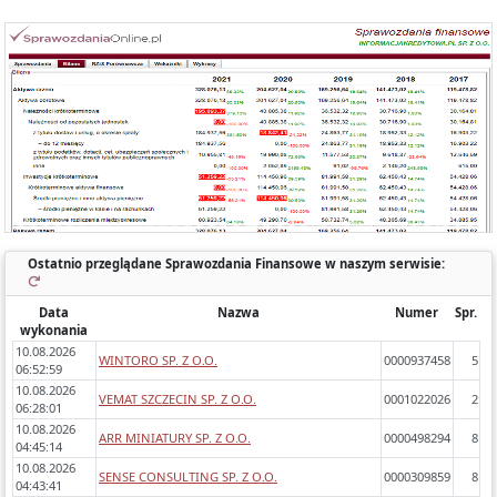
Każde sprawozdanie uwzględnia:
- okres którego dotyczy,
- zawartość (bilans, rachunek wyników porównawczy/kalkulacyjny),
- zidentyfikowane błędy/ostrzeżenia w sprawozdaniach,
- dynamikę zmiany poszczególnych pozycji rok do roku.
Ostatnio przeglądane Sprawozdania Finansowe w naszym serwisie:
Data
Nazwa
Numer
Spr.
wykonania
10.08.2026
WINTORO SP. Z O.O.
0000937458
5
06:52:59
10.08.2026
VEMAT SZCZECIN SP. Z O.O.
0001022026
2
06:28:01
10.08.2026
ARR MINIATURY SP. Z O.O.
0000498294
8
04:45:14
10.08.2026
SENSE CONSULTING SP. Z O.O.
0000309859
8
04:43:41