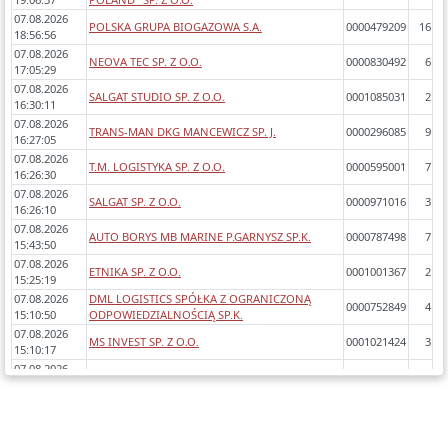
07.08.2026
POLSKA GRUPA BIOGAZOWA S.A.
0000479209
16
18:56:56
07.08.2026
NEOVA TEC SP. Z O.O.
0000830492
6
17:05:29
07.08.2026
SALGAT STUDIO SP. Z O.O.
0001085031
2
16:30:11
07.08.2026
TRANS-MAN DKG MANCEWICZ SP. J.
0000296085
9
16:27:05
07.08.2026
T.M. LOGISTYKA SP. Z O.O.
0000595001
7
16:26:30
07.08.2026
SALGAT SP. Z O.O.
0000971016
3
16:26:10
07.08.2026
AUTO BORYS MB MARINE P.GARNYSZ SP.K.
0000787498
7
15:43:50
07.08.2026
ETNIKA SP. Z O.O.
0001001367
2
15:25:19
07.08.2026
DML LOGISTICS SPÓŁKA Z OGRANICZONĄ
0000752849
4
15:10:50
ODPOWIEDZIALNOŚCIĄ SP.K.
07.08.2026
MS INVEST SP. Z O.O.
0001021424
3
15:10:17
07.08.2026
S&A SP. Z O.O.
0001008345
2
15:09:16
07.08.2026
GOODSPEED SP. Z O.O.
0000369176
9
15:03:21
07.08.2026
MED-LEK LAB SP. Z O.O.
0001012912
2