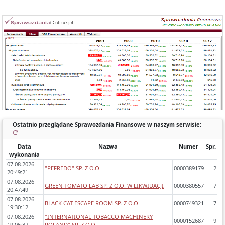
Każde sprawozdanie uwzględnia:
- okres którego dotyczy,
- zawartość (bilans, rachunek wyników porównawczy/kalkulacyjny),
- zidentyfikowane błędy/ostrzeżenia w sprawozdaniach,
- dynamikę zmiany poszczególnych pozycji rok do roku.
Ostatnio przeglądane Sprawozdania Finansowe w naszym serwisie:
Data
Nazwa
Numer
Spr.
wykonania
07.08.2026
"PEFREDO" SP. Z O.O.
0000389179
2
20:49:21
07.08.2026
GREEN TOMATO LAB SP. Z O.O. W LIKWIDACJI
0000380557
7
20:47:49
07.08.2026
BLACK CAT ESCAPE ROOM SP. Z O.O.
0000749321
7
19:30:12
07.08.2026
"INTERNATIONAL TOBACCO MACHINERY
0000152687
9
19:06:37
POLAND" SP. Z O.O.