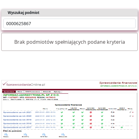
Wyszukaj podmiot
Brak podmiotów spełniających podane kryteria
Oferujemy dostęp online do bazy składającej się z ponad 1 mln
sprawozdań dla ponad 400 tys. podmiotów KRS.
Nasz raport zawiera:
- identyfikację podmiotu,
- bilanse i rachunki wyników,
- wyliczone wskaźniki (tabela i wykresy).
Możesz importować dane bezpośrednio do Excela.