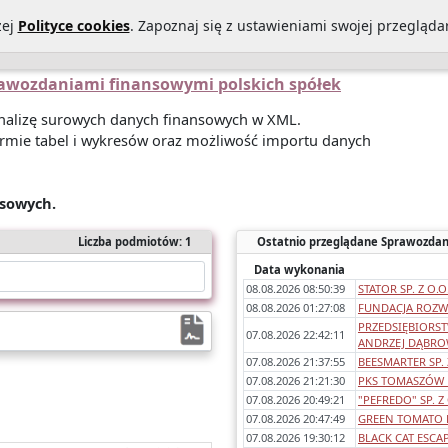
zej
Polityce cookies
. Zapoznaj się z ustawieniami swojej przeglądar
Statystyki sprawozdań
O Nas
Kontakt
Polityka prywatności
prawozdaniami finansowymi polskich spółek
 analizę surowych danych finansowych w XML.
rmie tabel i wykresów oraz możliwość importu danych
nsowych.
Liczba podmiotów: 1
Ostatnio przeglądane Sprawozdan
Data wykonania
08.08.2026 08:50:39
STATOR SP. Z O.O
08.08.2026 01:27:08
FUNDACJA ROZWO
PRZEDSIĘBIORS
07.08.2026 22:42:11
ANDRZEJ DĄBROW
07.08.2026 21:37:55
BEESMARTER SP.
07.08.2026 21:21:30
PKS TOMASZÓW L
07.08.2026 20:49:21
"PEFREDO" SP. Z 
07.08.2026 20:47:49
GREEN TOMATO LA
07.08.2026 19:30:12
BLACK CAT ESCAP