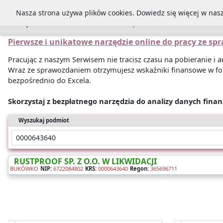
Nasza strona używa plików cookies. Dowiedz się więcej w nas
Sprawozdania
Pierwsze i unikatowe narzędzie online do pracy ze s
Pracując z naszym Serwisem nie tracisz czasu na pobieranie i
Wraz ze sprawozdaniem otrzymujesz wskaźniki finansowe w fo
bezpośrednio do Excela.
Skorzystaj z bezpłatnego narzędzia do analizy danych fina
Wyszukaj podmiot
RUSTPROOF SP. Z O.O. W LIKWIDACJI
BUKÓWKO
NIP:
6722084802
KRS:
0000643640
Regon:
365696711