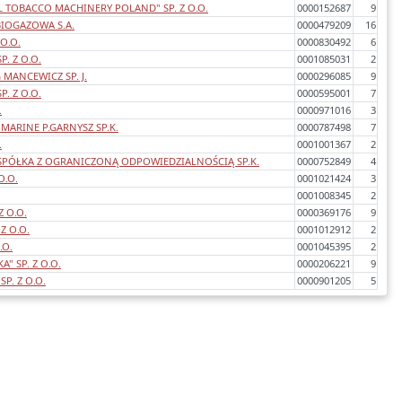
 TOBACCO MACHINERY POLAND" SP. Z O.O.
0000152687
9
IOGAZOWA S.A.
0000479209
16
 O.O.
0000830492
6
P. Z O.O.
0001085031
2
MANCEWICZ SP. J.
0000296085
9
P. Z O.O.
0000595001
7
.
0000971016
3
MARINE P.GARNYSZ SP.K.
0000787498
7
.
0001001367
2
SPÓŁKA Z OGRANICZONĄ ODPOWIEDZIALNOŚCIĄ SP.K.
0000752849
4
O.O.
0001021424
3
0001008345
2
 O.O.
0000369176
9
Z O.O.
0001012912
2
.O.
0001045395
2
" SP. Z O.O.
0000206221
9
SP. Z O.O.
0000901205
5