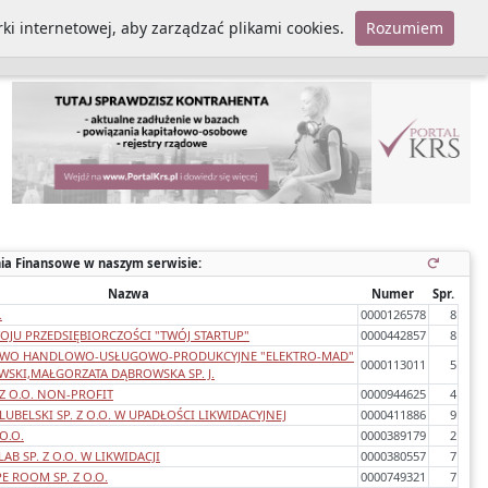
ki internetowej, aby zarządzać plikami cookies.
Rozumiem
Polityka cookies
ia Finansowe w naszym serwisie:
Nazwa
Numer
Spr.
.
0000126578
8
JU PRZEDSIĘBIORCZOŚCI "TWÓJ STARTUP"
0000442857
8
TWO HANDLOWO-USŁUGOWO-PRODUKCYJNE "ELEKTRO-MAD"
0000113011
5
SKI,MAŁGORZATA DĄBROWSKA SP. J.
 Z O.O. NON-PROFIT
0000944625
4
UBELSKI SP. Z O.O. W UPADŁOŚCI LIKWIDACYJNEJ
0000411886
9
O.O.
0000389179
2
B SP. Z O.O. W LIKWIDACJI
0000380557
7
E ROOM SP. Z O.O.
0000749321
7