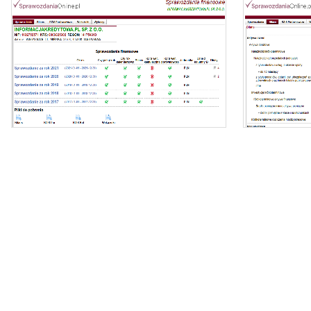
Oferujemy dostęp online do bazy składającej się z
ponad 1 mln sprawozdań dla ponad 400 tys.
podmiotów KRS.
- z
Nasz raport zawiera:
- identyfikację podmiotu,
- zi
- bilanse i rachunki wyników,
- wyliczone wskaźniki (tabela i wykresy).
- dynamikę zmi
Możesz importować dane bezpośrednio do
Excela.