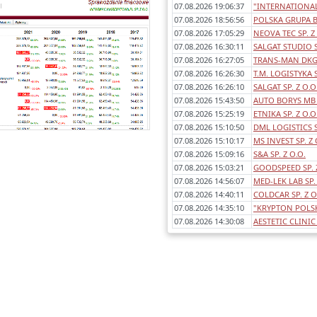
07.08.2026 19:06:37
"INTERNATIONAL
Każde sprawozdanie uwzględnia:
07.08.2026 18:56:56
POLSKA GRUPA B
- okres którego dotyczy,
07.08.2026 17:05:29
NEOVA TEC SP. Z
awartość (bilans, rachunek wyników
07.08.2026 16:30:11
SALGAT STUDIO S
porównawczy/kalkulacyjny),
07.08.2026 16:27:05
TRANS-MAN DKG 
dentyfikowane błędy/ostrzeżenia w
07.08.2026 16:26:30
T.M. LOGISTYKA S
sprawozdaniach,
07.08.2026 16:26:10
SALGAT SP. Z O.O
any poszczególnych pozycji rok do
07.08.2026 15:43:50
AUTO BORYS MB 
roku.
07.08.2026 15:25:19
ETNIKA SP. Z O.O
07.08.2026 15:10:50
DML LOGISTICS 
07.08.2026 15:10:17
MS INVEST SP. Z 
07.08.2026 15:09:16
S&A SP. Z O.O.
07.08.2026 15:03:21
GOODSPEED SP. Z
07.08.2026 14:56:07
MED-LEK LAB SP. 
07.08.2026 14:40:11
COLDCAR SP. Z O
07.08.2026 14:35:10
"KRYPTON POLSKA
07.08.2026 14:30:08
AESTETIC CLINIC 