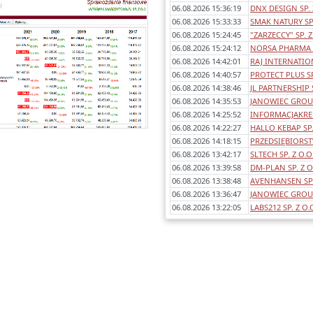
Każde sprawozdanie uwzględnia:
06.08.2026 15:36:19
DNX DESIGN SP. 
- okres którego dotyczy,
06.08.2026 15:33:33
SMAK NATURY SP.
awartość (bilans, rachunek wyników
06.08.2026 15:24:45
"ZARZECCY" SP. Z
porównawczy/kalkulacyjny),
06.08.2026 15:24:12
NORSA PHARMA S
dentyfikowane błędy/ostrzeżenia w
06.08.2026 14:42:01
RAJ INTERNATION
sprawozdaniach,
06.08.2026 14:40:57
PROTECT PLUS SP
any poszczególnych pozycji rok do
06.08.2026 14:38:46
JL PARTNERSHIP S
roku.
06.08.2026 14:35:53
JANOWIEC GROUP 
06.08.2026 14:25:52
INFORMACJAKRED
06.08.2026 14:22:27
HALLO KEBAP SP.
06.08.2026 14:18:15
PRZEDSIĘBIORS
06.08.2026 13:42:17
SLTECH SP. Z O.O
06.08.2026 13:39:58
DM-PLAN SP. Z O
06.08.2026 13:38:48
AVENHANSEN SP.
06.08.2026 13:36:47
JANOWIEC GROU
06.08.2026 13:22:05
LABS212 SP. Z O.