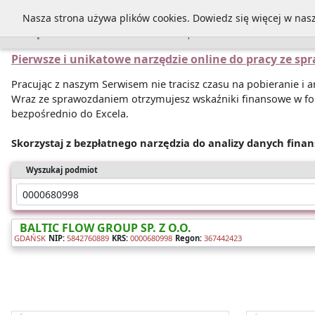
Nasza strona używa plików cookies. Dowiedz się więcej w nas
Sprawozdania
Pierwsze i unikatowe narzędzie online do pracy ze s
Pracując z naszym Serwisem nie tracisz czasu na pobieranie i
Wraz ze sprawozdaniem otrzymujesz wskaźniki finansowe w fo
bezpośrednio do Excela.
Skorzystaj z bezpłatnego narzędzia do analizy danych fina
Wyszukaj podmiot
BALTIC FLOW GROUP SP. Z O.O.
GDAŃSK
NIP:
5842760889
KRS:
0000680998
Regon:
367442423