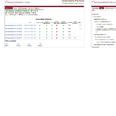
Oferujemy dostęp online do bazy składającej się z
ponad 1 mln sprawozdań dla ponad 400 tys.
podmiotów KRS.
- z
Nasz raport zawiera:
- identyfikację podmiotu,
- zi
- bilanse i rachunki wyników,
- wyliczone wskaźniki (tabela i wykresy).
- dynamikę zmi
Możesz importować dane bezpośrednio do
Excela.