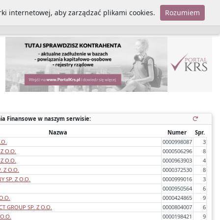
ki internetowej, aby zarządzać plikami cookies.
Rozumiem
Polityka cookies
ia Finansowe w naszym serwisie:
Nazwa
Numer
Spr.
.O.
0000998087
3
Z O.O.
0000506296
8
Z O.O.
0000963903
4
 Z O.O.
0000372530
8
 SP. Z O.O.
0000999016
3
0000950564
6
O.O.
0000424865
9
T GROUP SP. Z O.O.
0000804007
6
 O.O.
0000198421
9