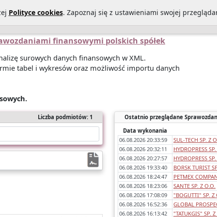
zej
Polityce cookies
. Zapoznaj się z ustawieniami swojej przeglądar
Statystyki sprawozdań
O Nas
Kontakt
Polityka prywatności
prawozdaniami finansowymi polskich spółek
 analizę surowych danych finansowych w XML.
rmie tabel i wykresów oraz możliwość importu danych
nsowych.
Liczba podmiotów: 1
Ostatnio przeglądane Sprawozdan
Data wykonania
06.08.2026 20:33:59
SUL-TECH SP. Z O
06.08.2026 20:32:11
HYDROPRESS SP. 
06.08.2026 20:27:57
HYDROPRESS SP. 
06.08.2026 19:33:40
BORSK TURIST SP.
06.08.2026 18:24:47
PETMEX COMPANY
06.08.2026 18:23:06
SANTE SP. Z O.O.
06.08.2026 17:08:09
"BOGUTTI" SP. Z 
06.08.2026 16:52:36
GLOBAL PROSPEC
06.08.2026 16:13:42
"TATUKGIS" SP. Z