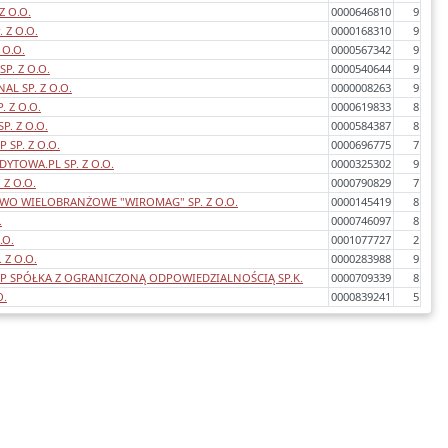
Z O.O.
0000646810
9
 Z O.O.
0000168310
9
 O.O.
0000567342
9
P. Z O.O.
0000540644
9
AL SP. Z O.O.
0000008263
9
. Z O.O.
0000619833
8
P. Z O.O.
0000584387
8
SP. Z O.O.
0000696775
7
YTOWA.PL SP. Z O.O.
0000325302
9
 Z O.O.
0000790829
7
TWO WIELOBRANŻOWE "WIROMAG" SP. Z O.O.
0000145419
8
.
0000746097
8
.O.
0001077727
2
 Z O.O.
0000283988
9
P SPÓŁKA Z OGRANICZONĄ ODPOWIEDZIALNOŚCIĄ SP.K.
0000709339
8
O.
0000839241
5