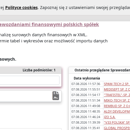
zej
Polityce cookies
. Zapoznaj się z ustawieniami swojej przeglądar
Statystyki sprawozdań
O Nas
Kontakt
Polityka prywatności
prawozdaniami finansowymi polskich spółek
 analizę surowych danych finansowych w XML.
rmie tabel i wykresów oraz możliwość importu danych
nsowych.
Liczba podmiotów: 1
Ostatnio przeglądane Sprawozdan
Data wykonania
07.08.2026 11:57:36
SPAW-TECH 2 SP. 
07.08.2026 11:55:51
MEDISEPT SP. Z O
07.08.2026 11:54:17
"TRAFISTEL"-SP. 
07.08.2026 11:51:34
MIKO-TECH SP. Z
07.08.2026 11:49:08
REMBUD SP. Z O.
07.08.2026 11:48:35
ALDY DEVELOPME
07.08.2026 11:46:24
JZO S.A.
07.08.2026 11:39:39
"V33 POLSKA" SP.
07.08.2026 11:35:41
GLOBAL PROSPEC