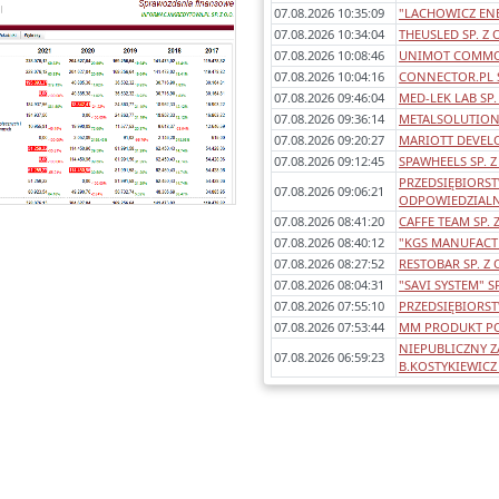
Każde sprawozdanie uwzględnia:
07.08.2026 10:35:09
"LACHOWICZ ENE
- okres którego dotyczy,
07.08.2026 10:34:04
THEUSLED SP. Z 
awartość (bilans, rachunek wyników
07.08.2026 10:08:46
UNIMOT COMMODI
porównawczy/kalkulacyjny),
07.08.2026 10:04:16
CONNECTOR.PL 
dentyfikowane błędy/ostrzeżenia w
07.08.2026 09:46:04
MED-LEK LAB SP. 
sprawozdaniach,
07.08.2026 09:36:14
METALSOLUTION S
any poszczególnych pozycji rok do
07.08.2026 09:20:27
MARIOTT DEVELO
roku.
07.08.2026 09:12:45
SPAWHEELS SP. Z
PRZEDSIĘBIORS
07.08.2026 09:06:21
ODPOWIEDZIALNO
07.08.2026 08:41:20
CAFFE TEAM SP. Z
07.08.2026 08:40:12
"KGS MANUFACTU
07.08.2026 08:27:52
RESTOBAR SP. Z 
07.08.2026 08:04:31
"SAVI SYSTEM" SP
07.08.2026 07:55:10
PRZEDSIĘBIORST
07.08.2026 07:53:44
MM PRODUKT POL
NIEPUBLICZNY 
07.08.2026 06:59:23
B.KOSTYKIEWICZ I