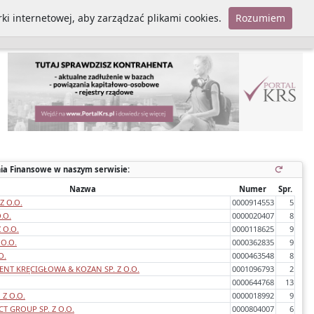
ki internetowej, aby zarządzać plikami cookies.
Rozumiem
Polityka cookies
ia Finansowe w naszym serwisie:
Nazwa
Numer
Spr.
Z O.O.
0000914553
5
.O.
0000020407
8
Z O.O.
0000118625
9
 O.O.
0000362835
9
O.
0000463548
8
NT KRĘCIGŁOWA & KOZAN SP. Z O.O.
0001096793
2
0000644768
13
 Z O.O.
0000018992
9
T GROUP SP. Z O.O.
0000804007
6