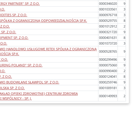
RGY PARTNER" SP. Z O.O.
0000346020
9
O.O.
0001033561
3
TIES SP. Z O.O.
0000976718
3
SPÓŁKA Z OGRANICZONĄ ODPOWIEDZIALNOŚCIĄ SP.K.
0000529755
8
Z O.O.
0001012912
2
P. Z O.O.
0000321720
9
PMENT SP. Z O.O.
0000401631
8
 O.O.
0001073720
3
TWO HANDLOWO USŁUGOWE RITEX SPÓŁKA Z OGRANICZONĄ
0000528765
9
ŚCIĄ SP.K.
 O.O.
0000299496
9
RING POLAND" SP. Z O.O.
0000075060
9
O.O.
0000990400
2
. Z O.O.
0000124041
8
WO BUDOWLANE SŁAWPOL SP. Z O.O.
0000259746
9
SKA SP. Z O.O.
0001009181
3
ZAKŁAD OPIEKI ZDROWOTNEJ CENTRUM ZDROWIA
0000149993
2
 WSPÓLNICY - SP. J.