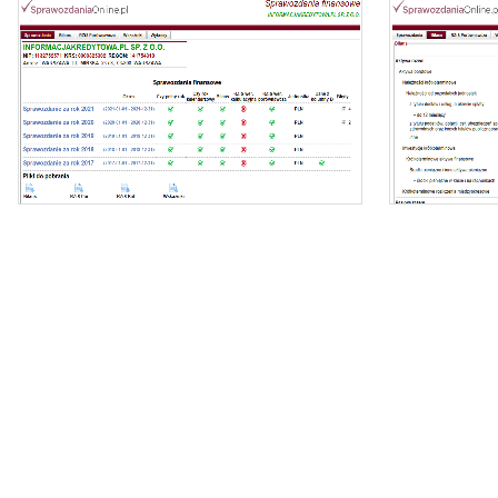
Oferujemy dostęp online do bazy składającej się z
ponad 1 mln sprawozdań dla ponad 400 tys.
podmiotów KRS.
- z
Nasz raport zawiera:
- identyfikację podmiotu,
- zi
- bilanse i rachunki wyników,
- wyliczone wskaźniki (tabela i wykresy).
- dynamikę zmi
Możesz importować dane bezpośrednio do
Excela.