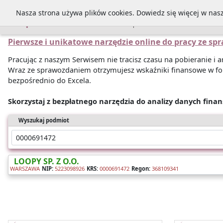
Nasza strona używa plików cookies. Dowiedz się więcej w nas
Sprawozdania
Pierwsze i unikatowe narzędzie online do pracy ze s
Pracując z naszym Serwisem nie tracisz czasu na pobieranie i
Wraz ze sprawozdaniem otrzymujesz wskaźniki finansowe w fo
bezpośrednio do Excela.
Skorzystaj z bezpłatnego narzędzia do analizy danych fina
Wyszukaj podmiot
LOOPY SP. Z O.O.
WARSZAWA
NIP:
5223098926
KRS:
0000691472
Regon:
368109341