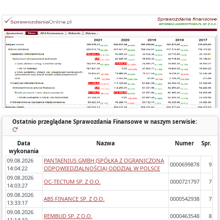
Każde sprawozdanie uwzględnia:
- okres którego dotyczy,
- zawartość (bilans, rachunek wyników porównawczy/kalkulacyjny),
- zidentyfikowane błędy/ostrzeżenia w sprawozdaniach,
- dynamikę zmiany poszczególnych pozycji rok do roku.
Ostatnio przeglądane Sprawozdania Finansowe w naszym serwisie:
Data
Nazwa
Numer
Spr.
wykonania
09.08.2026
PANTAENIUS GMBH (SPÓŁKA Z OGRANICZONĄ
0000699878
9
14:04:22
ODPOWIEDZIALNOŚCIĄ) ODDZIAŁ W POLSCE
09.08.2026
OC-TECTUM SP. Z O.O.
0000721797
7
14:03:27
09.08.2026
ABS FINANCE SP. Z O.O.
0000542938
7
13:33:17
09.08.2026
REMBUD SP. Z O.O.
0000463548
8
11:14:10