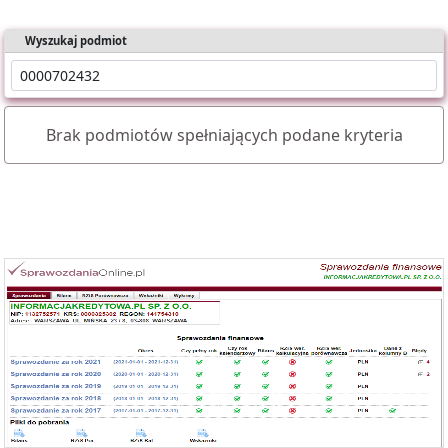
Wyszukaj podmiot
Brak podmiotów spełniających podane kryteria
Oferujemy dostęp online do bazy składającej się z ponad 1 mln
sprawozdań dla ponad 400 tys. podmiotów KRS.
Nasz raport zawiera:
- identyfikację podmiotu,
- bilanse i rachunki wyników,
- wyliczone wskaźniki (tabela i wykresy).
Możesz importować dane bezpośrednio do Excela.