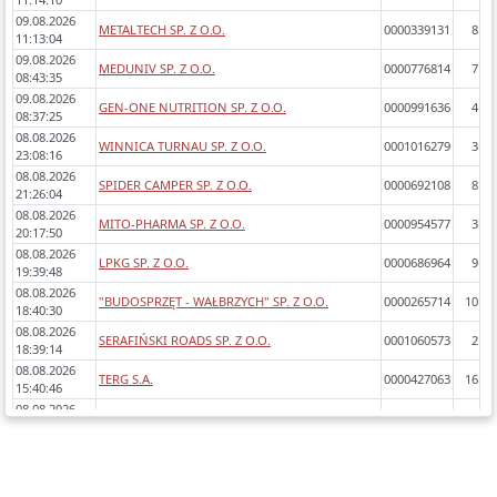
09.08.2026
METALTECH SP. Z O.O.
0000339131
8
11:13:04
09.08.2026
MEDUNIV SP. Z O.O.
0000776814
7
08:43:35
09.08.2026
GEN-ONE NUTRITION SP. Z O.O.
0000991636
4
08:37:25
08.08.2026
WINNICA TURNAU SP. Z O.O.
0001016279
3
23:08:16
08.08.2026
SPIDER CAMPER SP. Z O.O.
0000692108
8
21:26:04
08.08.2026
MITO-PHARMA SP. Z O.O.
0000954577
3
20:17:50
08.08.2026
LPKG SP. Z O.O.
0000686964
9
19:39:48
08.08.2026
"BUDOSPRZĘT - WAŁBRZYCH" SP. Z O.O.
0000265714
10
18:40:30
08.08.2026
SERAFIŃSKI ROADS SP. Z O.O.
0001060573
2
18:39:14
08.08.2026
TERG S.A.
0000427063
16
15:40:46
08.08.2026
MEDIAEXPERT S.A.
0000871451
6
15:39:10
08.08.2026
RIGELLO SP. Z O.O.
0001029034
2
15:16:32
08.08.2026
NAVY-SAN SP. Z O.O.
0000539859
8