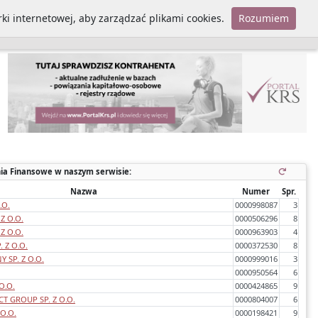
ki internetowej, aby zarządzać plikami cookies.
Rozumiem
Polityka cookies
ia Finansowe w naszym serwisie:
Nazwa
Numer
Spr.
.O.
0000998087
3
Z O.O.
0000506296
8
Z O.O.
0000963903
4
 Z O.O.
0000372530
8
 SP. Z O.O.
0000999016
3
0000950564
6
O.O.
0000424865
9
T GROUP SP. Z O.O.
0000804007
6
 O.O.
0000198421
9