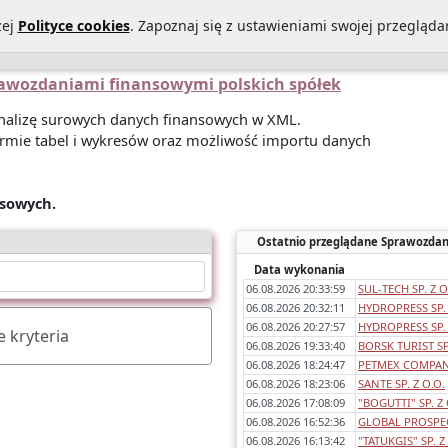
zej
Polityce cookies
. Zapoznaj się z ustawieniami swojej przeglądar
Statystyki sprawozdań
O Nas
Kontakt
Polityka prywatności
prawozdaniami finansowymi polskich spółek
 analizę surowych danych finansowych w XML.
rmie tabel i wykresów oraz możliwość importu danych
nsowych.
Ostatnio przeglądane Sprawozdan
Data wykonania
06.08.2026 20:33:59
SUL-TECH SP. Z O
06.08.2026 20:32:11
HYDROPRESS SP. 
06.08.2026 20:27:57
HYDROPRESS SP. 
 kryteria
06.08.2026 19:33:40
BORSK TURIST SP.
06.08.2026 18:24:47
PETMEX COMPANY
06.08.2026 18:23:06
SANTE SP. Z O.O.
06.08.2026 17:08:09
"BOGUTTI" SP. Z 
06.08.2026 16:52:36
GLOBAL PROSPEC
06.08.2026 16:13:42
"TATUKGIS" SP. Z