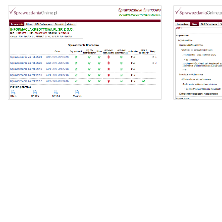
Oferujemy dostęp online do bazy składającej się z
ponad 1 mln sprawozdań dla ponad 400 tys.
podmiotów KRS.
- z
Nasz raport zawiera:
- identyfikację podmiotu,
- zi
- bilanse i rachunki wyników,
- wyliczone wskaźniki (tabela i wykresy).
- dynamikę zmi
Możesz importować dane bezpośrednio do
Excela.