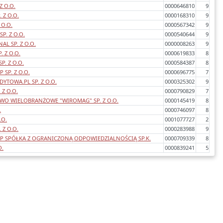
Z O.O.
0000646810
9
 Z O.O.
0000168310
9
 O.O.
0000567342
9
P. Z O.O.
0000540644
9
AL SP. Z O.O.
0000008263
9
. Z O.O.
0000619833
8
P. Z O.O.
0000584387
8
SP. Z O.O.
0000696775
7
YTOWA.PL SP. Z O.O.
0000325302
9
 Z O.O.
0000790829
7
TWO WIELOBRANŻOWE "WIROMAG" SP. Z O.O.
0000145419
8
.
0000746097
8
.O.
0001077727
2
 Z O.O.
0000283988
9
P SPÓŁKA Z OGRANICZONĄ ODPOWIEDZIALNOŚCIĄ SP.K.
0000709339
8
O.
0000839241
5