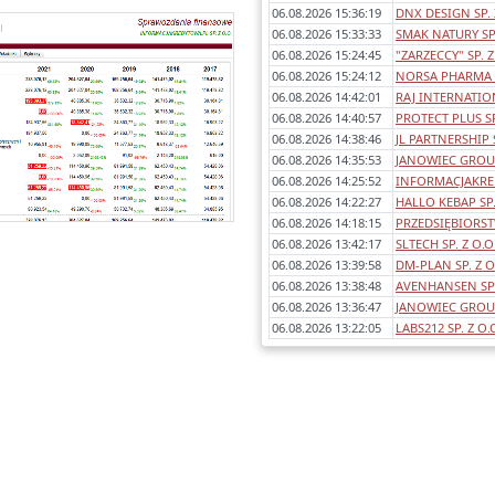
06.08.2026 15:36:19
DNX DESIGN SP. 
Każde sprawozdanie uwzględnia:
06.08.2026 15:33:33
SMAK NATURY SP.
- okres którego dotyczy,
06.08.2026 15:24:45
"ZARZECCY" SP. Z
awartość (bilans, rachunek wyników
06.08.2026 15:24:12
NORSA PHARMA S
porównawczy/kalkulacyjny),
06.08.2026 14:42:01
RAJ INTERNATION
dentyfikowane błędy/ostrzeżenia w
06.08.2026 14:40:57
PROTECT PLUS SP
sprawozdaniach,
06.08.2026 14:38:46
JL PARTNERSHIP S
any poszczególnych pozycji rok do
06.08.2026 14:35:53
JANOWIEC GROUP 
roku.
06.08.2026 14:25:52
INFORMACJAKRED
06.08.2026 14:22:27
HALLO KEBAP SP.
06.08.2026 14:18:15
PRZEDSIĘBIORS
06.08.2026 13:42:17
SLTECH SP. Z O.O
06.08.2026 13:39:58
DM-PLAN SP. Z O
06.08.2026 13:38:48
AVENHANSEN SP.
06.08.2026 13:36:47
JANOWIEC GROU
06.08.2026 13:22:05
LABS212 SP. Z O.