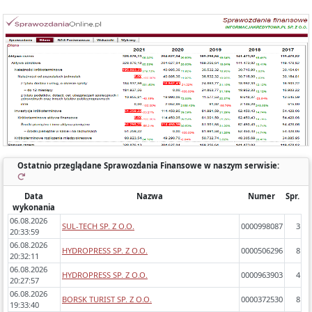
Każde sprawozdanie uwzględnia:
- okres którego dotyczy,
- zawartość (bilans, rachunek wyników porównawczy/kalkulacyjny),
- zidentyfikowane błędy/ostrzeżenia w sprawozdaniach,
- dynamikę zmiany poszczególnych pozycji rok do roku.
Ostatnio przeglądane Sprawozdania Finansowe w naszym serwisie:
Data
Nazwa
Numer
Spr.
wykonania
06.08.2026
SUL-TECH SP. Z O.O.
0000998087
3
20:33:59
06.08.2026
HYDROPRESS SP. Z O.O.
0000506296
8
20:32:11
06.08.2026
HYDROPRESS SP. Z O.O.
0000963903
4
20:27:57
06.08.2026
BORSK TURIST SP. Z O.O.
0000372530
8
19:33:40