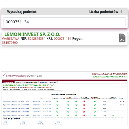
Wyszukaj podmiot
Liczba podmiotów: 1
LEMON INVEST SP. Z O.O.
WARSZAWA
NIP:
5242875354
KRS:
0000751134
Regon:
381579690
Oferujemy dostęp online do bazy składającej się z ponad 1 mln
sprawozdań dla ponad 400 tys. podmiotów KRS.
Nasz raport zawiera:
- identyfikację podmiotu,
- bilanse i rachunki wyników,
- wyliczone wskaźniki (tabela i wykresy).
Możesz importować dane bezpośrednio do Excela.