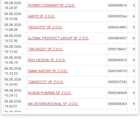
06.08.2026
PETMEX COMPANY SP. Z O.O.
0000999016
3
18:24:47
06.08.2026
SANTE SP. Z O.O.
0000950564
6
18:23:06
06.08.2026
"BOGUTTI" SP. Z O.O.
0000424865
9
17:08:09
06.08.2026
GLOBAL PROSPECT GROUP SP. Z O.O.
0000804007
6
16:52:36
06.08.2026
"TATUKGIS" SP. Z O.O.
0000198421
9
16:13:42
06.08.2026
DNX DESIGN SP. Z O.O.
0000646810
9
15:36:19
06.08.2026
SMAK NATURY SP. Z O.O.
0000168310
9
15:33:33
06.08.2026
"ZARZECCY" SP. Z O.O.
0000567342
9
15:24:45
06.08.2026
NORSA PHARMA SP. Z O.O.
0000540644
9
15:24:12
06.08.2026
RAJ INTERNATIONAL SP. Z O.O.
0000008263
9
14:42:01
06.08.2026
PROTECT PLUS SP. Z O.O.
0000619833
8
14:40:57
06.08.2026
JL PARTNERSHIP SP. Z O.O.
0000584387
8
14:38:46
06.08.2026
JANOWIEC GROUP SP. Z O.O.
0000696775
7
14:35:53