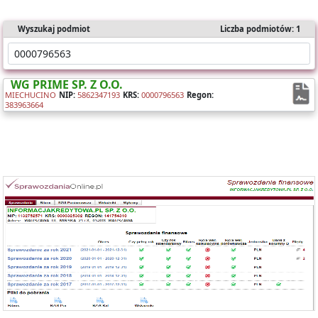
Wyszukaj podmiot
Liczba podmiotów: 1
WG PRIME SP. Z O.O.
MIECHUCINO
NIP:
5862347193
KRS:
0000796563
Regon:
383963664
Oferujemy dostęp online do bazy składającej się z ponad 1 mln
sprawozdań dla ponad 400 tys. podmiotów KRS.
Nasz raport zawiera:
- identyfikację podmiotu,
- bilanse i rachunki wyników,
- wyliczone wskaźniki (tabela i wykresy).
Możesz importować dane bezpośrednio do Excela.