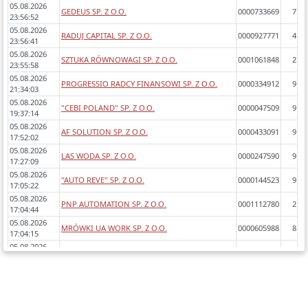
05.08.2026
GEDEUS SP. Z O.O.
0000733669
7
23:56:52
05.08.2026
RADUJ CAPITAL SP. Z O.O.
0000927771
4
23:56:41
05.08.2026
SZTUKA RÓWNOWAGI SP. Z O.O.
0001061848
2
23:55:58
05.08.2026
PROGRESSIO RADCY FINANSOWI SP. Z O.O.
0000334912
9
21:34:03
05.08.2026
"CEBI POLAND" SP. Z O.O.
0000047509
9
19:37:14
05.08.2026
AF SOLUTION SP. Z O.O.
0000433091
9
17:52:02
05.08.2026
LAS WODA SP. Z O.O.
0000247590
9
17:27:09
05.08.2026
"AUTO REVE" SP. Z O.O.
0000144523
9
17:05:22
05.08.2026
PNP AUTOMATION SP. Z O.O.
0001112780
2
17:04:44
05.08.2026
MRÓWKI UA WORK SP. Z O.O.
0000605988
8
17:04:15
05.08.2026
MJ GROUP SP. Z O.O.
0000350007
8
17:02:35
05.08.2026
INTERNITY ŁÓDŹ SPÓŁKA Z OGRANICZONĄ
0000350975
9
16:52:53
ODPOWIEDZIALNOŚCIĄ SP.K.
05.08.2026
"GRES SP. J. EWA SŁOTWIŃSKA - Z. ŁĄKA I
0000086444
8
16:50:45
WSPÓLNICY"