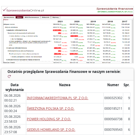
Każde sprawozdanie uwzględnia:
- okres którego dotyczy,
- zawartość (bilans, rachunek wyników porównawczy/kalkulacyjny),
- zidentyfikowane błędy/ostrzeżenia w sprawozdaniach,
- dynamikę zmiany poszczególnych pozycji rok do roku.
Ostatnio przeglądane Sprawozdania Finansowe w naszym serwisie:
Data
Nazwa
Numer
Spr.
wykonania
06.08.2026
INFORMACJAKREDYTOWA.PL SP. Z O.O.
0000325302
9
00:02:21
06.08.2026
ŚWIEŻYZNA POLSKA SP. Z O.O.
0000185211
8
00:00:24
05.08.2026
POWER HOLDING SP. Z O.O.
0000560738
8
23:58:03
05.08.2026
GEDEUS HOMELAND SP. Z O.O.
0000769543
6
23:57:08