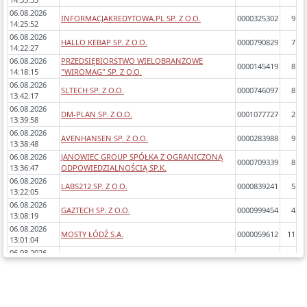
06.08.2026
INFORMACJAKREDYTOWA.PL SP. Z O.O.
0000325302
9
14:25:52
06.08.2026
HALLO KEBAP SP. Z O.O.
0000790829
7
14:22:27
06.08.2026
PRZEDSIĘBIORSTWO WIELOBRANŻOWE
0000145419
8
14:18:15
"WIROMAG" SP. Z O.O.
06.08.2026
SLTECH SP. Z O.O.
0000746097
8
13:42:17
06.08.2026
DM-PLAN SP. Z O.O.
0001077727
2
13:39:58
06.08.2026
AVENHANSEN SP. Z O.O.
0000283988
9
13:38:48
06.08.2026
JANOWIEC GROUP SPÓŁKA Z OGRANICZONĄ
0000709339
8
13:36:47
ODPOWIEDZIALNOŚCIĄ SP.K.
06.08.2026
LABS212 SP. Z O.O.
0000839241
5
13:22:05
06.08.2026
GAZTECH SP. Z O.O.
0000999454
4
13:08:19
06.08.2026
MOSTY ŁÓDŹ S.A.
0000059612
11
13:01:04
06.08.2026
MAX WELLNESS SP. Z O.O.
0000307818
9
12:58:21
06.08.2026
MELITA SP. Z O.O.
0000601425
5
12:53:05
06.08.2026
BEST LAB SP. Z O.O.
0000956521
3