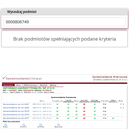
Wyszukaj podmiot
Brak podmiotów spełniających podane kryteria
Oferujemy dostęp online do bazy składającej się z ponad 1 mln
sprawozdań dla ponad 400 tys. podmiotów KRS.
Nasz raport zawiera:
- identyfikację podmiotu,
- bilanse i rachunki wyników,
- wyliczone wskaźniki (tabela i wykresy).
Możesz importować dane bezpośrednio do Excela.