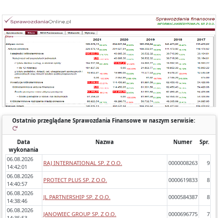
Każde sprawozdanie uwzględnia:
- okres którego dotyczy,
- zawartość (bilans, rachunek wyników porównawczy/kalkulacyjny),
- zidentyfikowane błędy/ostrzeżenia w sprawozdaniach,
- dynamikę zmiany poszczególnych pozycji rok do roku.
Ostatnio przeglądane Sprawozdania Finansowe w naszym serwisie:
Data
Nazwa
Numer
Spr.
wykonania
06.08.2026
RAJ INTERNATIONAL SP. Z O.O.
0000008263
9
14:42:01
06.08.2026
PROTECT PLUS SP. Z O.O.
0000619833
8
14:40:57
06.08.2026
JL PARTNERSHIP SP. Z O.O.
0000584387
8
14:38:46
06.08.2026
JANOWIEC GROUP SP. Z O.O.
0000696775
7
14:35:53