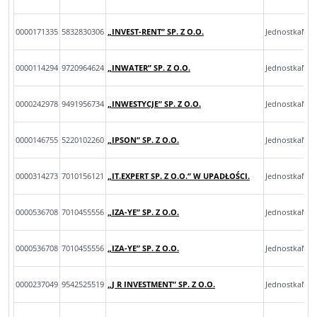
0000171335
5832830306
„INVEST-RENT” SP. Z O.O.
JednostkaMal
0000114294
9720964624
„INWATER” SP. Z O.O.
JednostkaMal
0000242978
9491956734
„INWESTYCJE” SP. Z O.O.
JednostkaMik
0000146755
5220102260
„IPSON” SP. Z O.O.
JednostkaMal
0000314273
7010156121
„IT.EXPERT SP. Z O.O.” W UPADŁOŚCI.
JednostkaMik
0000536708
7010455556
„IZA-YE” SP. Z O.O.
JednostkaMik
0000536708
7010455556
„IZA-YE” SP. Z O.O.
JednostkaMik
0000237049
9542525519
„J R INVESTMENT” SP. Z O.O.
JednostkaMal