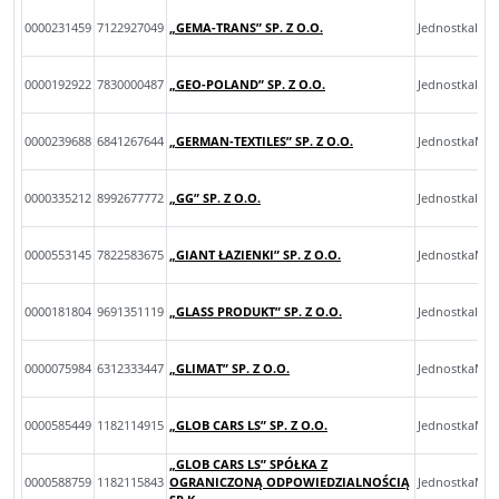
0000231459
7122927049
„GEMA-TRANS” SP. Z O.O.
JednostkaInn
0000192922
7830000487
„GEO-POLAND” SP. Z O.O.
JednostkaInn
0000239688
6841267644
„GERMAN-TEXTILES” SP. Z O.O.
JednostkaMal
0000335212
8992677772
„GG” SP. Z O.O.
JednostkaInn
0000553145
7822583675
„GIANT ŁAZIENKI” SP. Z O.O.
JednostkaMik
0000181804
9691351119
„GLASS PRODUKT” SP. Z O.O.
JednostkaInn
0000075984
6312333447
„GLIMAT” SP. Z O.O.
JednostkaMal
0000585449
1182114915
„GLOB CARS LS” SP. Z O.O.
JednostkaMik
„GLOB CARS LS” SPÓŁKA Z
0000588759
1182115843
OGRANICZONĄ ODPOWIEDZIALNOŚCIĄ
JednostkaMal