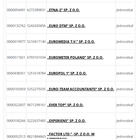
0000054491
6272389831
„ETNA-2” SP. Z O.O.
JednostkaInn
0000132762
5242435856
„EURO DTM” SP. Z O.O.
JednostkaMik
0000019977
5210417140
„EUROMEDIA T.V.” SP. Z O.O.
JednostkaInn
0000511821
6793101034
„EUROMETER POLAND” SP. Z O.O.
JednostkaInn
0000438351
1251618784
„EUROPOL 1” SP. Z O.O.
JednostkaInn
0000165959
5252275035
„EURO-TEAM ACCOUNTANTS” SP. Z O.O.
JednostkaInn
0000322837
9671298161
„EVER TOP” SP. Z O.O.
JednostkaMal
0000100266
5222637485
„EXPERIENS” SP. Z O.O.
JednostkaInn
„FACTOR LTD.” -SP. Z O.O. W
0000052513
8821884843
JednostkaInn
LIKWIDACJI.