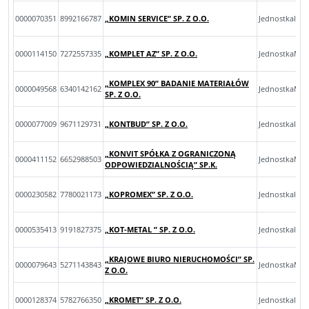
0000070351
8992166787
„KOMIN SERVICE” SP. Z O.O.
JednostkaInn
0000114150
7272557335
„KOMPLET AZ” SP. Z O.O.
JednostkaMik
„KOMPLEX 90” BADANIE MATERIAŁÓW
0000049568
6340142162
JednostkaMik
SP. Z O.O.
0000077009
9671129731
„KONTBUD” SP. Z O.O.
JednostkaInn
„KONVIT SPÓŁKA Z OGRANICZONĄ
0000411152
6652988503
JednostkaMal
ODPOWIEDZIALNOŚCIĄ” SP.K.
0000230582
7780021173
„KOPROMEX” SP. Z O.O.
JednostkaInn
0000535413
9191827375
„KOT-METAL ” SP. Z O.O.
JednostkaInn
„KRAJOWE BIURO NIERUCHOMOŚCI” SP.
0000079643
5271143843
JednostkaMik
Z O.O.
0000128374
5782766350
„KROMET” SP. Z O.O.
JednostkaInn