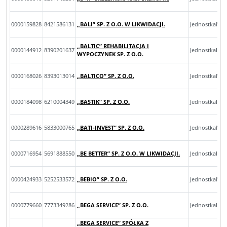
0000159828
8421586131
„BALI” SP. Z O.O. W LIKWIDACJI.
JednostkaMik
„BALTIC” REHABILITACJA I
0000144912
8390201637
JednostkaInn
WYPOCZYNEK SP. Z O.O.
0000168026
8393013014
„BALTICO” SP. Z O.O.
JednostkaMal
0000184098
6210004349
„BASTIK” SP. Z O.O.
JednostkaInn
0000289616
5833000765
„BATI-INVEST” SP. Z O.O.
JednostkaMal
0000716954
5691888550
„BE BETTER” SP. Z O.O. W LIKWIDACJI.
JednostkaInn
0000424933
5252533572
„BEBIO” SP. Z O.O.
JednostkaMal
0000779660
7773349286
„BEGA SERVICE” SP. Z O.O.
JednostkaInn
„BEGA SERVICE” SPÓŁKA Z