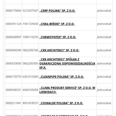
0000175843
5213257547
„CERP POLSKA” SP. Z O.O.
JednostkaInn
0000761124
7361729430
„CHAŁ-BIŃSKI” SP. Z O.O.
JednostkaMal
0000428907
1990110276
„CHEMISYNTEX” SP. Z O.O.
JednostkaMal
0000494349
5862290168
„CKK ARCHITEKCI” SP. Z O.O.
JednostkaMik
„CKK ARCHITEKCI” SPÓŁKA Z
0000533093
5862293356
OGRANICZONĄ ODPOWIEDZIALNOŚCIĄ
JednostkaInn
SP.K.
0000179770
6351613300
„CLEANPIPE POLSKA” SP. Z O.O.
JednostkaInn
„CLIMA PRODUKT SERVICE” SP. Z O.O. W
0000546531
6040165058
JednostkaInn
LIKWIDACJI.
0000211941
8951818537
„COINALDE POLSKA” SP. Z O.O.
JednostkaInn