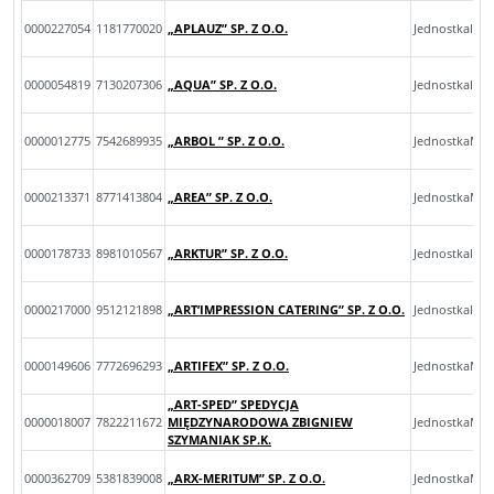
0000227054
1181770020
„APLAUZ” SP. Z O.O.
JednostkaInn
0000054819
7130207306
„AQUA” SP. Z O.O.
JednostkaInn
0000012775
7542689935
„ARBOL ” SP. Z O.O.
JednostkaMik
0000213371
8771413804
„AREA” SP. Z O.O.
JednostkaMik
0000178733
8981010567
„ARKTUR” SP. Z O.O.
JednostkaInn
0000217000
9512121898
„ART’IMPRESSION CATERING” SP. Z O.O.
JednostkaInn
0000149606
7772696293
„ARTIFEX” SP. Z O.O.
JednostkaMik
„ART-SPED” SPEDYCJA
0000018007
7822211672
MIĘDZYNARODOWA ZBIGNIEW
JednostkaMal
SZYMANIAK SP.K.
0000362709
5381839008
„ARX-MERITUM” SP. Z O.O.
JednostkaMik