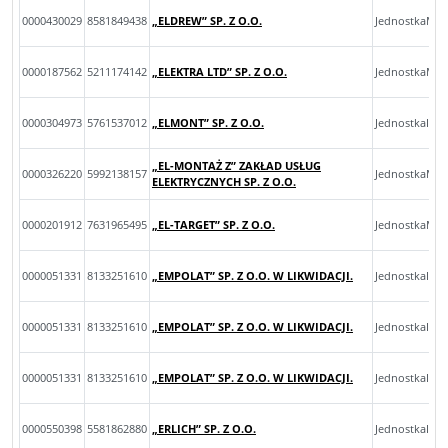
0000430029
8581849438
„ELDREW” SP. Z O.O.
JednostkaMik
0000187562
5211174142
„ELEKTRA LTD” SP. Z O.O.
JednostkaMik
0000304973
5761537012
„ELMONT” SP. Z O.O.
JednostkaInn
„EL-MONTAŻ Z” ZAKŁAD USŁUG
0000326220
5992138157
JednostkaMik
ELEKTRYCZNYCH SP. Z O.O.
0000201912
7631965495
„EL-TARGET” SP. Z O.O.
JednostkaMik
0000051331
8133251610
„EMPOLAT” SP. Z O.O. W LIKWIDACJI.
JednostkaInn
0000051331
8133251610
„EMPOLAT” SP. Z O.O. W LIKWIDACJI.
JednostkaInn
0000051331
8133251610
„EMPOLAT” SP. Z O.O. W LIKWIDACJI.
JednostkaInn
0000550398
5581862880
„ERLICH” SP. Z O.O.
JednostkaInn