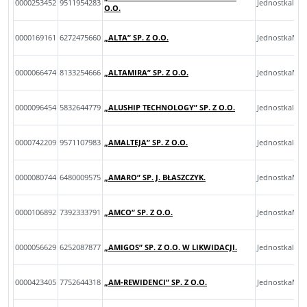
0000253452
9511954283
JednostkaInn
O.O.
0000169161
6272475660
„ALTA” SP. Z O.O.
JednostkaMik
0000066474
8133254666
„ALTAMIRA” SP. Z O.O.
JednostkaMik
0000096454
5832644779
„ALUSHIP TECHNOLOGY” SP. Z O.O.
JednostkaInn
0000742209
9571107983
„AMALTEJA” SP. Z O.O.
JednostkaInn
0000080744
6480009575
„AMARO” SP. J. BŁASZCZYK.
JednostkaMik
0000106892
7392333791
„AMCO” SP. Z O.O.
JednostkaMal
0000056629
6252087877
„AMIGOS” SP. Z O.O. W LIKWIDACJI.
JednostkaInn
0000423405
7752644318
„AM-REWIDENCI” SP. Z O.O.
JednostkaMik