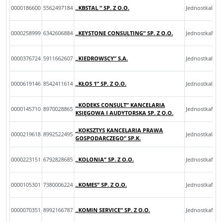
0000186600
5562497184
„KBSTAL ” SP. Z O.O.
JednostkaInn
0000258999
6342606884
„KEYSTONE CONSULTING” SP. Z O.O.
JednostkaMik
0000376724
5911662607
„KIEDROWSCY” S.A.
JednostkaInn
0000619146
8542411614
„KŁOS 1” SP. Z O.O.
JednostkaInn
„KODEKS CONSULT” KANCELARIA
0000145710
8970028865
JednostkaMal
KSIĘGOWA I AUDYTORSKA SP. Z O.O.
„KOKSZTYS KANCELARIA PRAWA
0000219618
8992522495
JednostkaInn
GOSPODARCZEGO” SP.K.
0000223151
6792828685
„KOLONIA” SP. Z O.O.
JednostkaMal
0000105301
7380006224
„KOMES” SP. Z O.O.
JednostkaMal
0000070351
8992166787
„KOMIN SERVICE” SP. Z O.O.
JednostkaMal