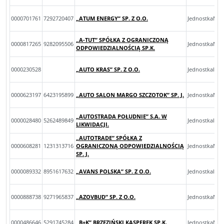
0000701761
7292720407
„ATUM ENERGY” SP. Z O.O.
JednostkaMal
„A-TUT” SPÓŁKA Z OGRANICZONĄ
0000817265
9282095506
JednostkaMal
ODPOWIEDZIALNOŚCIĄ SP.K.
0000230528
„AUTO KRAS” SP. Z O.O.
JednostkaInn
0000623197
6423195899
„AUTO SALON MARGO SZCZOTOK” SP. J.
JednostkaMal
„AUTOSTRADA POŁUDNIE” S.A. W
0000028480
5262489849
JednostkaInn
LIKWIDACJI.
„AUTOTRADE” SPÓŁKA Z
0000608281
1231313716
OGRANICZONĄ ODPOWIEDZIALNOŚCIĄ
JednostkaMik
SP. J.
0000089332
8951617632
„AVANS POLSKA” SP. Z O.O.
JednostkaInn
0000888738
9271965837
„AZOVBUD” SP. Z O.O.
JednostkaMik
0000486646
5291745284
„B+K” BRZEZIŃSKI KASPEREK SP.K.
JednostkaMal