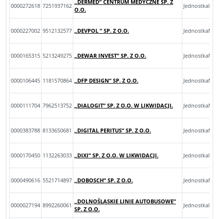
„DERMED” CENTRUM MEDYCZNE SP. Z
0000272618
7251937162
JednostkaInn
O.O.
0000227002
9512132577
„DEVPOL ” SP. Z O.O.
JednostkaMik
0000165315
5213249275
„DEWAR INVEST” SP. Z O.O.
JednostkaMik
0000106445
1181570864
„DFP DESIGN” SP. Z O.O.
JednostkaMik
0000111704
7962513752
„DIALOGIT” SP. Z O.O. W LIKWIDACJI.
JednostkaMik
0000383788
8133650681
„DIGITAL PERITUS” SP. Z O.O.
JednostkaMik
0000170450
1132263033
„DIXI” SP. Z O.O. W LIKWIDACJI.
JednostkaInn
0000490616
5521714897
„DOBOSCH” SP. Z O.O.
JednostkaMik
„DOLNOŚLĄSKIE LINIE AUTOBUSOWE”
0000027194
8992260061
JednostkaInn
SP. Z O.O.