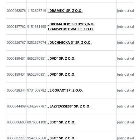
0000262076
1132626719
„DRAMEX” SP. Z O.O.
JednostkaMik
„DROMADER” SPEDYCYJNO-
0000187762
9151581198
JednostkaInn
TRANSPORTOWA SP. Z O.O.
0000226767
5252327074
„DUCHNICKA 3” SP. Z O.O.
JednostkaMal
0000189431
8652370951
„DVD” SP. Z O.O.
JednostkaMik
0000189431
8652370951
„DVD” SP. Z O.O.
JednostkaMik
0000428344
9731009782
„E.CORAX” SP. Z O.O.
JednostkaMal
0000844409
6342977787
„EAZY2ASSESS” SP. Z O.O.
JednostkaMik
0000006603
8970031100
„EDO” SP. Z O.O.
JednostkaInn
0000802227
9542807560
„EGO” SP. Z O.O.
JednostkaMik