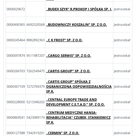
0000029672
„BUDEX SZYK” R.PROKOP I SPÓŁKA SP. J.
JednostkaInn
0000490365
6692520568
„BUDOWNICZY KOSZALIN” SP. Z O.O.
JednostkaMal
0000245464
8882892363
„C K FROST” SP. Z O.O.
JednostkaMal
0000097874
9511987207
„CARGO SERWIS” SP. Z O.O.
JednostkaInn
0000266703
7262549475
„CARTIS GROUP” SP. Z O.O.
JednostkaMik
„CARTIS GROUP” SPÓŁKA Z
0000367109
7272769379
OGRANICZONĄ ODPOWIEDZIALNOŚCIĄ
JednostkaMik
SP.K.
„CENTRAL EUROPE TRADE AND
0000228000
5213340202
JednostkaMal
DEVELOPMENT C.E.T.A.D.” SP. Z O.O.
„CENTRUM MEDYCZNE HANSA-
0000869541
5423089174
REHABILITACJA” CZUBEK, STANKIEWICZ
JednostkaInn
SP.K.
0000127388
7342919201
„CERMIN” SP. Z O.O.
JednostkaInn