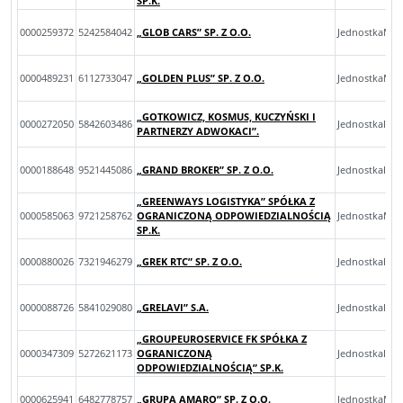
SP.K.
0000259372
5242584042
„GLOB CARS” SP. Z O.O.
JednostkaMik
0000489231
6112733047
„GOLDEN PLUS” SP. Z O.O.
JednostkaMik
„GOTKOWICZ, KOSMUS, KUCZYŃSKI I
0000272050
5842603486
JednostkaInn
PARTNERZY ADWOKACI”.
0000188648
9521445086
„GRAND BROKER” SP. Z O.O.
JednostkaInn
„GREENWAYS LOGISTYKA” SPÓŁKA Z
0000585063
9721258762
OGRANICZONĄ ODPOWIEDZIALNOŚCIĄ
JednostkaMal
SP.K.
0000880026
7321946279
„GREK RTC” SP. Z O.O.
JednostkaInn
0000088726
5841029080
„GRELAVI” S.A.
JednostkaInn
„GROUPEUROSERVICE FK SPÓŁKA Z
0000347309
5272621173
OGRANICZONĄ
JednostkaInn
ODPOWIEDZIALNOŚCIĄ” SP.K.
0000625941
6482778757
„GRUPA AMARO” SP. Z O.O.
JednostkaMik