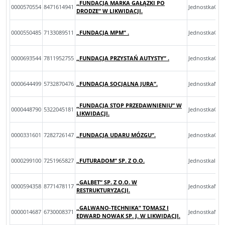
„FUNDACJA MARKA GAŁĄZKI PO
0000570554
8471614941
JednostkaOp
DRODZE” W LIKWIDACJI.
0000550485
7133089511
„FUNDACJA MPM” .
JednostkaOp
0000693544
7811952755
„FUNDACJA PRZYSTAŃ AUTYSTY” .
JednostkaOp
0000644499
5732870476
„FUNDACJA SOCJALNA JURA”.
JednostkaMik
„FUNDACJA STOP PRZEDAWNIENIU” W
0000448790
5322045181
JednostkaOp
LIKWIDACJI.
0000331601
7282726147
„FUNDACJA UDARU MÓZGU”.
JednostkaOp
0000299100
7251965827
„FUTURADOM” SP. Z O.O.
JednostkaInn
„GALBET” SP. Z O.O. W
0000594358
8771478117
JednostkaMal
RESTRUKTURYZACJI.
„GALWANO-TECHNIKA” TOMASZ I
0000014687
6730008371
JednostkaMik
EDWARD NOWAK SP. J. W LIKWIDACJI.