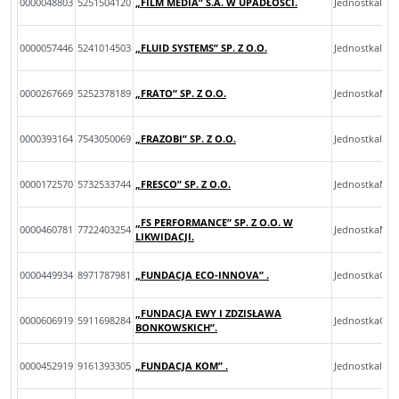
0000048803
5251504120
„FILM MEDIA” S.A. W UPADŁOŚCI.
JednostkaInn
0000057446
5241014503
„FLUID SYSTEMS” SP. Z O.O.
JednostkaInn
0000267669
5252378189
„FRATO” SP. Z O.O.
JednostkaMik
0000393164
7543050069
„FRAZOBI” SP. Z O.O.
JednostkaInn
0000172570
5732533744
„FRESCO” SP. Z O.O.
JednostkaMik
„FS PERFORMANCE” SP. Z O.O. W
0000460781
7722403254
JednostkaMal
LIKWIDACJI.
0000449934
8971787981
„FUNDACJA ECO-INNOVA” .
JednostkaOp
„FUNDACJA EWY I ZDZISŁAWA
0000606919
5911698284
JednostkaOp
BONKOWSKICH”.
0000452919
9161393305
„FUNDACJA KOM” .
JednostkaInn