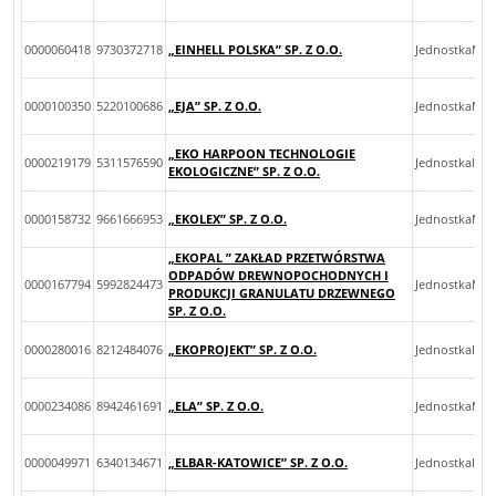
0000060418
9730372718
„EINHELL POLSKA” SP. Z O.O.
JednostkaMal
0000100350
5220100686
„EJA” SP. Z O.O.
JednostkaMik
„EKO HARPOON TECHNOLOGIE
0000219179
5311576590
JednostkaInn
EKOLOGICZNE” SP. Z O.O.
0000158732
9661666953
„EKOLEX” SP. Z O.O.
JednostkaMal
„EKOPAL ” ZAKŁAD PRZETWÓRSTWA
ODPADÓW DREWNOPOCHODNYCH I
0000167794
5992824473
JednostkaMik
PRODUKCJI GRANULATU DRZEWNEGO
SP. Z O.O.
0000280016
8212484076
„EKOPROJEKT” SP. Z O.O.
JednostkaInn
0000234086
8942461691
„ELA” SP. Z O.O.
JednostkaMal
0000049971
6340134671
„ELBAR-KATOWICE” SP. Z O.O.
JednostkaInn