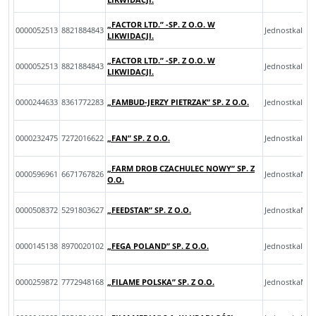
„FACTOR LTD.” -SP. Z O.O. W
0000052513
8821884843
JednostkaInn
LIKWIDACJI.
„FACTOR LTD.” -SP. Z O.O. W
0000052513
8821884843
JednostkaInn
LIKWIDACJI.
0000244633
8361772283
„FAMBUD-JERZY PIETRZAK” SP. Z O.O.
JednostkaInn
0000232475
7272016622
„FAN” SP. Z O.O.
JednostkaInn
„FARM DROB CZACHULEC NOWY” SP. Z
0000596961
6671767826
JednostkaMik
O.O.
0000508372
5291803627
„FEEDSTAR” SP. Z O.O.
JednostkaMal
0000145138
8970020102
„FEGA POLAND” SP. Z O.O.
JednostkaInn
0000259872
7772948168
„FILAME POLSKA” SP. Z O.O.
JednostkaMik