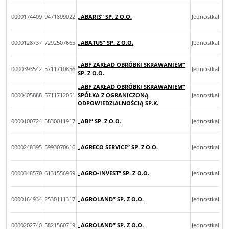
0000174409
9471899022
„ABARIS” SP. Z O.O.
JednostkaInn
0000128737
7292507665
„ABATUS” SP. Z O.O.
JednostkaMal
„ABF ZAKŁAD OBRÓBKI SKRAWANIEM”
0000393542
5711710856
JednostkaInn
SP. Z O.O.
„ABF ZAKŁAD OBRÓBKI SKRAWANIEM”
0000405888
5711712051
SPÓŁKA Z OGRANICZONĄ
JednostkaInn
ODPOWIEDZIALNOŚCIĄ SP.K.
0000100724
5830011917
„ABI” SP. Z O.O.
JednostkaMik
0000248395
5993070616
„AGRECO SERVICE” SP. Z O.O.
JednostkaInn
0000348570
6131556959
„AGRO-INVEST” SP. Z O.O.
JednostkaInn
0000164934
2530111317
„AGROLAND” SP. Z O.O.
JednostkaInn
0000202740
5821560719
„AGROLAND” SP. Z O.O.
JednostkaMik