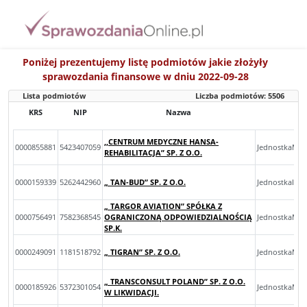
Poniżej prezentujemy listę podmiotów jakie złożyły
sprawozdania finansowe w dniu 2022-09-28
Lista podmiotów
Liczba podmiotów:
5506
KRS
NIP
Nazwa
J
,,CENTRUM MEDYCZNE HANSA-
0000855881
5423407059
JednostkaMik
REHABILITACJA” SP. Z O.O.
0000159339
5262442960
„ TAN-BUD” SP. Z O.O.
JednostkaInn
„ TARGOR AVIATION” SPÓŁKA Z
0000756491
7582368545
OGRANICZONĄ ODPOWIEDZIALNOŚCIĄ
JednostkaMal
SP.K.
0000249091
1181518792
„ TIGRAN” SP. Z O.O.
JednostkaMik
„ TRANSCONSULT POLAND” SP. Z O.O.
0000185926
5372301054
JednostkaMal
W LIKWIDACJI.