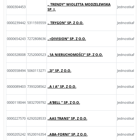
„ TRENDY” WIOLETTA MODZELEWSKA
0000304453
JednostkaMal
SP. J.
0000239442
5311593559
„ TRYGON” SP. Z O.O.
JednostkaMal
0000654243
7272808636
„+DIVISION” SP. Z O.O.
JednostkaMik
0000328008
7252000523
„1A NIERUCHOMOŚCI” SP. Z O.O.
JednostkaMik
0000558494
5060113271
„2J” SP. Z O.O.
JednostkaInn
0000089403
7393208562
„A I A” SP. Z O.O.
JednostkaInn
0000118044
5832709792
„A’BELL ” SP. Z O.O.
JednostkaInn
0000227570
6292028533
„AAS TRANS” SP. Z O.O.
JednostkaInn
0000205242
9520016354
„ABA-FORNI” SP. Z O.O.
JednostkaMik