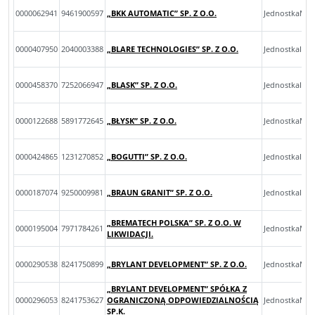
0000062941
9461900597
„BKK AUTOMATIC” SP. Z O.O.
JednostkaMik
0000407950
2040003388
„BLARE TECHNOLOGIES” SP. Z O.O.
JednostkaInn
0000458370
7252066947
„BLASK” SP. Z O.O.
JednostkaInn
0000122688
5891772645
„BŁYSK” SP. Z O.O.
JednostkaMal
0000424865
1231270852
„BOGUTTI” SP. Z O.O.
JednostkaInn
0000187074
9250009981
„BRAUN GRANIT” SP. Z O.O.
JednostkaInn
„BREMATECH POLSKA” SP. Z O.O. W
0000195004
7971784261
JednostkaMik
LIKWIDACJI.
0000290538
8241750899
„BRYLANT DEVELOPMENT” SP. Z O.O.
JednostkaMal
„BRYLANT DEVELOPMENT” SPÓŁKA Z
0000296053
8241753627
OGRANICZONĄ ODPOWIEDZIALNOŚCIĄ
JednostkaMal
SP.K.