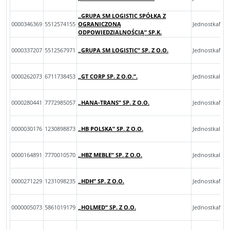
„GRUPA SM LOGISTIC SPÓŁKA Z
0000346369
5512574155
OGRANICZONĄ
JednostkaMal
ODPOWIEDZIALNOŚCIĄ” SP.K.
0000337207
5512567971
„GRUPA SM LOGISTIC” SP. Z O.O.
JednostkaMik
0000262073
6711738453
„GT CORP SP. Z O.O.”.
JednostkaInn
0000280441
7772985057
„HANA-TRANS” SP. Z O.O.
JednostkaMik
0000030176
1230898873
„HB POLSKA” SP. Z O.O.
JednostkaInn
0000164891
7770010570
„HBZ MEBLE” SP. Z O.O.
JednostkaInn
0000271229
1231098235
„HDH” SP. Z O.O.
JednostkaMik
0000005073
5861019179
„HOLMED” SP. Z O.O.
JednostkaMik