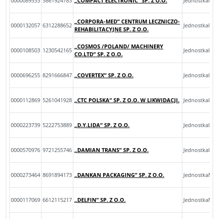
0000089533
5861924783
„COMPACT ELECTRONIC” SP. Z O.O.
JednostkaMik
„CORPORA-MED” CENTRUM LECZNICZO-
0000132057
6312288652
JednostkaInn
REHABILITACYJNE SP. Z O.O.
„COSMOS /POLAND/ MACHINERY
0000108503
1230542165
JednostkaInn
CO.LTD” SP. Z O.O.
0000696255
8291666847
„COVERTEX” SP. Z O.O.
JednostkaInn
0000112869
5261041928
„CTC POLSKA” SP. Z O.O. W LIKWIDACJI.
JednostkaInn
0000223739
5222753889
„D.Y.LIDA” SP. Z O.O.
JednostkaInn
0000570976
9721255746
„DAMIAN TRANS” SP. Z O.O.
JednostkaInn
0000273464
8691894173
„DANKAN PACKAGING” SP. Z O.O.
JednostkaMal
0000117069
6612115217
„DELFIN” SP. Z O.O.
JednostkaMik