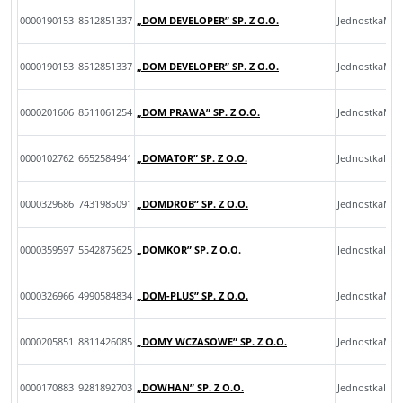
0000190153
8512851337
„DOM DEVELOPER” SP. Z O.O.
JednostkaMik
0000190153
8512851337
„DOM DEVELOPER” SP. Z O.O.
JednostkaMik
0000201606
8511061254
„DOM PRAWA” SP. Z O.O.
JednostkaMal
0000102762
6652584941
„DOMATOR” SP. Z O.O.
JednostkaInn
0000329686
7431985091
„DOMDROB” SP. Z O.O.
JednostkaMik
0000359597
5542875625
„DOMKOR” SP. Z O.O.
JednostkaInn
0000326966
4990584834
„DOM-PLUS” SP. Z O.O.
JednostkaMik
0000205851
8811426085
„DOMY WCZASOWE” SP. Z O.O.
JednostkaMal
0000170883
9281892703
„DOWHAN” SP. Z O.O.
JednostkaInn