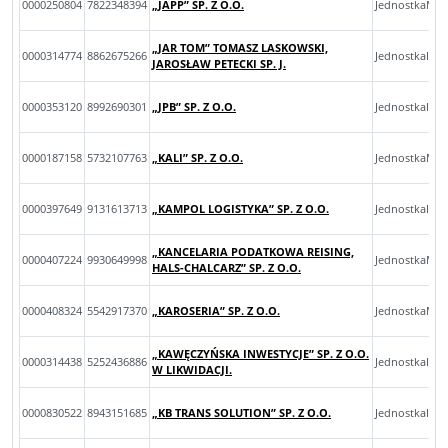
0000250804
7822348394
„JAPP” SP. Z O.O.
JednostkaMik
„JAR TOM” TOMASZ LASKOWSKI,
0000314774
8862675266
JednostkaInn
JAROSŁAW PETECKI SP. J.
0000353120
8992690301
„JPB” SP. Z O.O.
JednostkaInn
0000187158
5732107763
„KALI” SP. Z O.O.
JednostkaMal
0000397649
9131613713
„KAMPOL LOGISTYKA” SP. Z O.O.
JednostkaInn
„KANCELARIA PODATKOWA REISING,
0000407224
9930649998
JednostkaMik
HALS-CHALCARZ” SP. Z O.O.
0000408324
5542917370
„KAROSERIA” SP. Z O.O.
JednostkaMik
„KAWĘCZYŃSKA INWESTYCJE” SP. Z O.O.
0000314438
5252436886
JednostkaInn
W LIKWIDACJI.
0000830522
8943151685
„KB TRANS SOLUTION” SP. Z O.O.
JednostkaInn