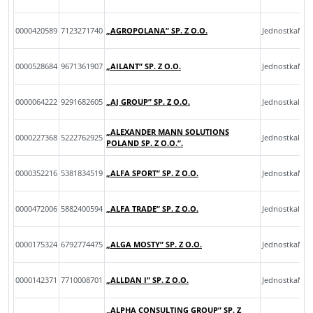
0000420589
7123271740
„AGROPOLANA” SP. Z O.O.
JednostkaMik
0000528684
9671361907
„AILANT” SP. Z O.O.
JednostkaMik
0000064222
9291682605
„AJ GROUP” SP. Z O.O.
JednostkaInn
„ALEXANDER MANN SOLUTIONS
0000227368
5222762925
JednostkaInn
POLAND SP. Z O.O.”.
0000352216
5381834519
„ALFA SPORT” SP. Z O.O.
JednostkaMik
0000472006
5882400594
„ALFA TRADE” SP. Z O.O.
JednostkaInn
0000175324
6792774475
„ALGA MOSTY” SP. Z O.O.
JednostkaMal
0000142371
7710008701
„ALLDAN I” SP. Z O.O.
JednostkaMal
„ALPHA CONSULTING GROUP” SP. Z