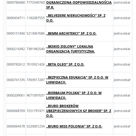
0000786680
7773349760
OGRANICZONĄ ODPOWIEDZIALNOŚCIĄ
JednostkaInn
SP.K.
„BELVEDERE NIERUCHOMOŚCI” SP. Z
0000434711
1182087555
JednostkaInn
O.O.
0000151840
5213067686
„BEMM ARCHITEKCI” SP. Z O.O.
JednostkaInn
„BESKID ZIELONY” LOKALNA
0000214382
7381982540
JednostkaOp
ORGANIZACJA TURYSTYCZNA.
0000782612
7010921426
„BETA OLEO” SP. Z O.O.
JednostkaInn
„BEZPIECZNA EDUKACJA” SP. Z O.O. W
0000741376
7393917287
JednostkaMik
LIKWIDACJI.
„BIERBAUM POLSKA” SP. Z O.O. W
0000209061
9671097037
JednostkaInn
LIKWIDACJI.
„BIURO BROKERÓW
0000068709
7251797471
UBEZPIECZENIOWYCH GF BROKER” SP. Z
JednostkaMik
O.O.
0000064578
5220001234
„BIURO MISS POLONIA” SP. Z O.O.
JednostkaMal