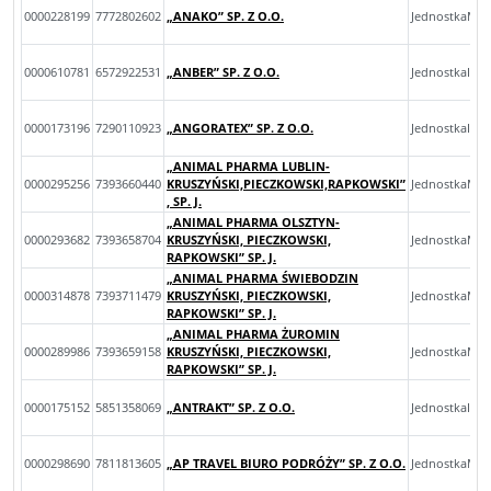
0000228199
7772802602
„ANAKO” SP. Z O.O.
JednostkaMik
0000610781
6572922531
„ANBER” SP. Z O.O.
JednostkaInn
0000173196
7290110923
„ANGORATEX” SP. Z O.O.
JednostkaInn
„ANIMAL PHARMA LUBLIN-
0000295256
7393660440
KRUSZYŃSKI,PIECZKOWSKI,RAPKOWSKI”
JednostkaMal
, SP. J.
„ANIMAL PHARMA OLSZTYN-
0000293682
7393658704
KRUSZYŃSKI, PIECZKOWSKI,
JednostkaMal
RAPKOWSKI” SP. J.
„ANIMAL PHARMA ŚWIEBODZIN
0000314878
7393711479
KRUSZYŃSKI, PIECZKOWSKI,
JednostkaMal
RAPKOWSKI” SP. J.
„ANIMAL PHARMA ŻUROMIN
0000289986
7393659158
KRUSZYŃSKI, PIECZKOWSKI,
JednostkaMal
RAPKOWSKI” SP. J.
0000175152
5851358069
„ANTRAKT” SP. Z O.O.
JednostkaInn
0000298690
7811813605
„AP TRAVEL BIURO PODRÓŻY” SP. Z O.O.
JednostkaMik