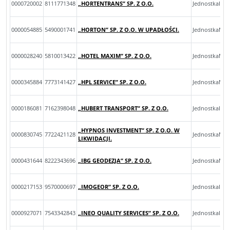
0000720002
8111771348
„HORTENTRANS” SP. Z O.O.
JednostkaInn
0000054885
5490001741
„HORTON” SP. Z O.O. W UPADŁOŚCI.
JednostkaMik
0000028240
5810013422
„HOTEL MAXIM” SP. Z O.O.
JednostkaMal
0000345884
7773141427
„HPL SERVICE” SP. Z O.O.
JednostkaMal
0000186081
7162398048
„HUBERT TRANSPORT” SP. Z O.O.
JednostkaInn
„HYPNOS INVESTMENT” SP. Z O.O. W
0000830745
7722421128
JednostkaMik
LIKWIDACJI.
0000431644
8222343696
„IBG GEODEZJA” SP. Z O.O.
JednostkaMal
0000217153
9570000697
„IMOGEOR” SP. Z O.O.
JednostkaInn
0000927071
7543342843
„INEO QUALITY SERVICES” SP. Z O.O.
JednostkaInn