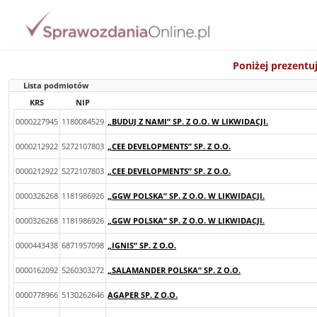
Poniżej prezentu
Lista podmiotów
KRS
NIP
0000227945
1180084529
„BUDUJ Z NAMI” SP. Z O.O. W LIKWIDACJI.
0000212922
5272107803
„CEE DEVELOPMENTS” SP. Z O.O.
0000212922
5272107803
„CEE DEVELOPMENTS” SP. Z O.O.
0000326268
1181986926
„GGW POLSKA” SP. Z O.O. W LIKWIDACJI.
0000326268
1181986926
„GGW POLSKA” SP. Z O.O. W LIKWIDACJI.
0000443438
6871957098
„IGNIS” SP. Z O.O.
0000162092
5260303272
„SALAMANDER POLSKA” SP. Z O.O.
0000778966
5130262646
AGAPER SP. Z O.O.