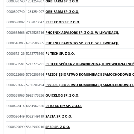
0000390740
1231254907
ORBIFARM SP. Z O.O.
0000390740
1231254907
ORBIFARM SP. Z O.O.
0000698002
7352873647
PEPE FOOD SP. Z O.O.
0000665666
6762523716
PHOENIX ADVISORS SP. Z O.O. W LIKWIDACJI.
0000616885
6762506965
PHOENIX PARTNERS SP. Z O.O. W LIKWIDACJI.
0000672126
5213775360
PL TECH SP. Z O.O.
0000672581
5213775791
PL TECH SPÓŁKA Z OGRANICZONĄ ODPOWIEDZIALNOŚC
0000222666
5730206194
PRZEDSIĘBIORSTWO KOMUNIKACJI SAMOCHODOWEJ C
0000222666
5730206194
PRZEDSIĘBIORSTWO KOMUNIKACJI SAMOCHODOWEJ C
0000539963
5993173836
QUICKLOG SP. Z O.O.
0000428414
6681967656
RETO KOTŁY SP. Z O.O.
0000626449
9522149119
SALTA SP. Z O.O.
0000629699
5542940216
SPBR SP. Z O.O.