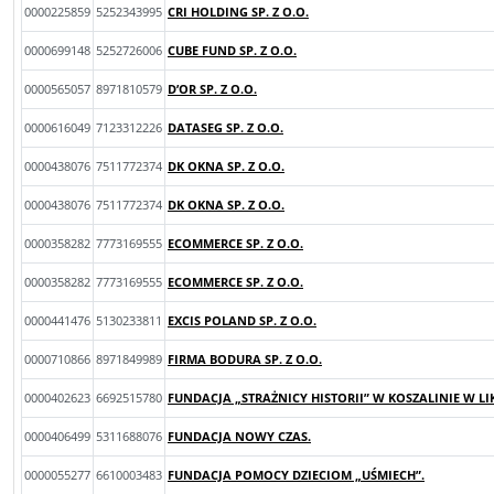
0000225859
5252343995
CRI HOLDING SP. Z O.O.
0000699148
5252726006
CUBE FUND SP. Z O.O.
0000565057
8971810579
D’OR SP. Z O.O.
0000616049
7123312226
DATASEG SP. Z O.O.
0000438076
7511772374
DK OKNA SP. Z O.O.
0000438076
7511772374
DK OKNA SP. Z O.O.
0000358282
7773169555
ECOMMERCE SP. Z O.O.
0000358282
7773169555
ECOMMERCE SP. Z O.O.
0000441476
5130233811
EXCIS POLAND SP. Z O.O.
0000710866
8971849989
FIRMA BODURA SP. Z O.O.
0000402623
6692515780
FUNDACJA „STRAŻNICY HISTORII” W KOSZALINIE W LI
0000406499
5311688076
FUNDACJA NOWY CZAS.
0000055277
6610003483
FUNDACJA POMOCY DZIECIOM „UŚMIECH”.