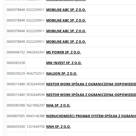
0000378848
8222329911
MOBILNE ABC SP. Z O.O.
0000378848
8222329911
MOBILNE ABC SP. Z O.O.
0000378848
8222329911
MOBILNE ABC SP. Z O.O.
0000378848
8222329911
MOBILNE ABC SP. Z O.O.
0000446732
9462642341
MS POWER SP. Z O.O.
0000583238
MW INVEST SP. Z O.O.
0000539229
9542752511
NALSON SP. Z O.O.
0000515480
9532644599
NESTOR WORK SPÓŁKA Z OGRANICZONĄ ODPOWIEDZIA
0000515480
9532644599
NESTOR WORK SPÓŁKA Z OGRANICZONĄ ODPOWIEDZIA
0000585388
5621806297
NHA SP. Z O.O.
0000807005
8943146388
NIERUCHOMOŚCI PROMAR SYSTEM SPÓŁKA Z OGRANI
0000655930
1251649750
NNH SP. Z O.O.