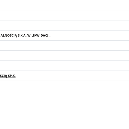
LNOŚCIĄ S.K.A. W LIKWIDACJI.
CIĄ SP.K.