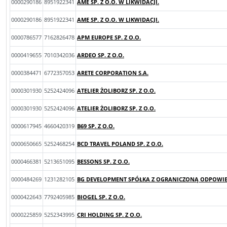
0000290186
8951922341
AME SP. Z O.O. W LIKWIDACJI.
0000290186
8951922341
AME SP. Z O.O. W LIKWIDACJI.
0000786577
7162826478
APM EUROPE SP. Z O.O.
0000419655
7010342036
ARDEO SP. Z O.O.
0000384471
6772357053
ARETE CORPORATION S.A.
0000301930
5252424096
ATELIER ŻOLIBORZ SP. Z O.O.
0000301930
5252424096
ATELIER ŻOLIBORZ SP. Z O.O.
0000617945
4660420319
B69 SP. Z O.O.
0000650665
5252468254
BCD TRAVEL POLAND SP. Z O.O.
0000466381
5213651095
BESSONS SP. Z O.O.
0000484269
1231282105
BG DEVELOPMENT SPÓŁKA Z OGRANICZONĄ ODPOWIED
0000422643
7792405985
BIOGEL SP. Z O.O.
0000225859
5252343995
CRI HOLDING SP. Z O.O.