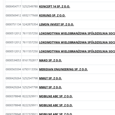
0000454717
5252549780
KONCEPT 14 SP. Z O.O.
0000569412
6932177668
KORUND SP. Z O.O.
0000751134
5242875354
LEMON INVEST SP. Z O.O.
0000512012
7611557250
LOKOMOTYWA WIELOBRANŻOWA SPÓŁDZIELNIA SOCJA
0000512012
7611557250
LOKOMOTYWA WIELOBRANŻOWA SPÓŁDZIELNIA SOCJA
0000512012
7611557250
LOKOMOTYWA WIELOBRANŻOWA SPÓŁDZIELNIA SOCJA
0000534053
8161702817
MAKO SP. Z O.O.
0000565594
6793113356
MERIDIAN ENGINEERING SP. Z O.O.
0000429264
5252547798
MMGT SP. Z O.O.
0000429264
5252547798
MMGT SP. Z O.O.
0000378848
8222329911
MOBILNE ABC SP. Z O.O.
0000378848
8222329911
MOBILNE ABC SP. Z O.O.
0000378848
8222329911
MOBILNE ABC SP. Z O.O.