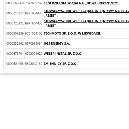
0000567068
7642669702
SPÓŁDZIELNIA SOCJALNA „NOWE HORYZONTY”.
STOWARZYSZENIE WSPIERAJĄCE INICJATYWY NA RZECZ
0000728272
8971854430
„RESET” .
STOWARZYSZENIE WSPIERAJĄCE INICJATYWY NA RZECZ
0000728272
8971854430
„RESET” .
0000509239
6751501102
TECHMOTO SP. Z O.O. W LIKWIDACJI.
0000350362
9570985084
UGS ENERGY S.A.
0000475704
6722078629
WEBER INSTAL SP. Z O.O.
0000604093
5892022159
ZMIENNICY SP. Z O.O.