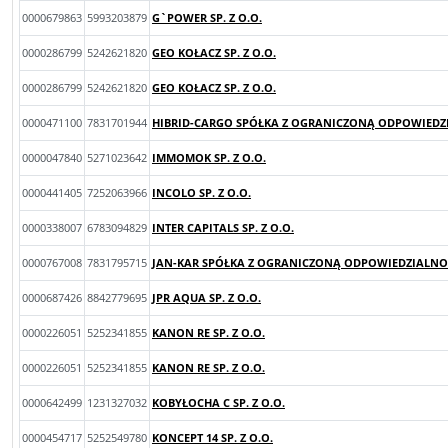
0000679863
5993203879
G`POWER SP. Z O.O.
0000286799
5242621820
GEO KOŁACZ SP. Z O.O.
0000286799
5242621820
GEO KOŁACZ SP. Z O.O.
0000471100
7831701944
HIBRID-CARGO SPÓŁKA Z OGRANICZONĄ ODPOWIEDZIA
0000047840
5271023642
IMMOMOK SP. Z O.O.
0000441405
7252063966
INCOLO SP. Z O.O.
0000338007
6783094829
INTER CAPITALS SP. Z O.O.
0000767008
7831795715
JAN-KAR SPÓŁKA Z OGRANICZONĄ ODPOWIEDZIALNOŚ
0000687426
8842779695
JPR AQUA SP. Z O.O.
0000226051
5252341855
KANON RE SP. Z O.O.
0000226051
5252341855
KANON RE SP. Z O.O.
0000642499
1231327032
KOBYŁOCHA C SP. Z O.O.
0000454717
5252549780
KONCEPT 14 SP. Z O.O.